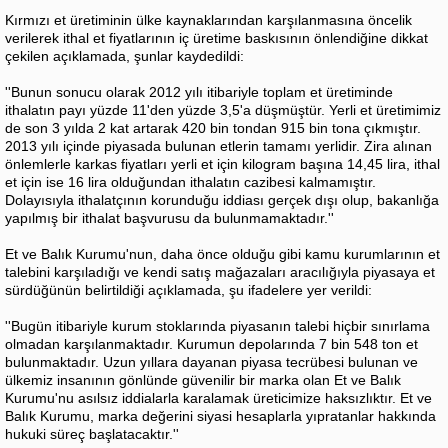
Kırmızı et üretiminin ülke kaynaklarından karşılanmasına öncelik
verilerek ithal et fiyatlarının iç üretime baskısının önlendiğine dikkat
çekilen açıklamada, şunlar kaydedildi:
''Bunun sonucu olarak 2012 yılı itibariyle toplam et üretiminde
ithalatın payı yüzde 11'den yüzde 3,5'a düşmüştür. Yerli et üretimimiz
de son 3 yılda 2 kat artarak 420 bin tondan 915 bin tona çıkmıştır.
2013 yılı içinde piyasada bulunan etlerin tamamı yerlidir. Zira alınan
önlemlerle karkas fiyatları yerli et için kilogram başına 14,45 lira, ithal
et için ise 16 lira olduğundan ithalatın cazibesi kalmamıştır.
Dolayısıyla ithalatçının korunduğu iddiası gerçek dışı olup, bakanlığa
yapılmış bir ithalat başvurusu da bulunmamaktadır.''
Et ve Balık Kurumu'nun, daha önce olduğu gibi kamu kurumlarının et
talebini karşıladığı ve kendi satış mağazaları aracılığıyla piyasaya et
sürdüğünün belirtildiği açıklamada, şu ifadelere yer verildi:
''Bugün itibariyle kurum stoklarında piyasanın talebi hiçbir sınırlama
olmadan karşılanmaktadır. Kurumun depolarında 7 bin 548 ton et
bulunmaktadır. Uzun yıllara dayanan piyasa tecrübesi bulunan ve
ülkemiz insanının gönlünde güvenilir bir marka olan Et ve Balık
Kurumu'nu asılsız iddialarla karalamak üreticimize haksızlıktır. Et ve
Balık Kurumu, marka değerini siyasi hesaplarla yıpratanlar hakkında
hukuki süreç başlatacaktır.''