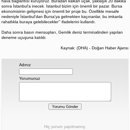
hava bağlantısı kuruyoruz. Buradan kalkan uçak, yaklaşık 20 dakika
sonra İstanbul'a inecek. İstanbul bizim için önemli bir pazar. Bursa
ekonomisinin gelişmesi için önemli bir proje bu. Özellikle mesafe
nedeniyle İstanbul'dan Bursa'ya gelmekten kaçınanlar, bu imkanla
rahatlıkla buraya gelebilecekler'' ifadelerini kullandı.
Daha sonra basın mensupları, Gemlik deniz terminalinden yapılan
deneme uçuşuna katıldı.
Kaynak: (DHA) - Doğan Haber Ajansı
Adınız
Yorumunuz
Hiç yorum yapılmamış.