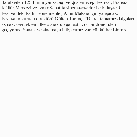
32 ülkeden 125 filmin yarışacağı ve gösterileceği festival, Fransız
Kültür Merkezi ve İzmir Sanat’ta sinemaseverler ile buluşacak.
Festivaldeki kadın yönetmenler, Altın Makara için yarışacak.
Festivalin kurucu direktörü Gülten Taranç, “Bu yıl temamız dalgaları
aşmak. Gerçekten ülke olarak olağanüstü zor bir dönemden
geçiyoruz. Sanata ve sinemaya ihtiyacımız var, çünkü her birimiz
yaşanan deprem felaketinden çok etkilendik ve derinden sarsıldık.
Sanatın iyileştiriciliğine inanıyoruz. Bizler bu toplumun bellekleriyiz,
bu dönemi asla unutmayacağız, unutturmayacağız. Tüm
sinemaseverleri festivalimize film izlemeye davet ediyoruz” şeklinde
konuştu.
Adınız
Yorumunuz