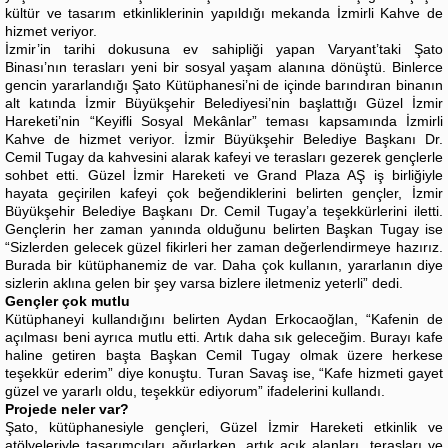
kültür ve tasarım etkinliklerinin yapıldığı mekanda İzmirli Kahve de
hizmet veriyor.
İzmir’in tarihi dokusuna ev sahipliği yapan Varyant’taki Şato
Binası’nın terasları yeni bir sosyal yaşam alanına dönüştü. Binlerce
gencin yararlandığı Şato Kütüphanesi’ni de içinde barındıran binanın
alt katında İzmir Büyükşehir Belediyesi’nin başlattığı Güzel İzmir
Hareketi’nin “Keyifli Sosyal Mekânlar” teması kapsamında İzmirli
Kahve de hizmet veriyor. İzmir Büyükşehir Belediye Başkanı Dr.
Cemil Tugay da kahvesini alarak kafeyi ve terasları gezerek gençlerle
sohbet etti. Güzel İzmir Hareketi ve Grand Plaza AŞ iş birliğiyle
hayata geçirilen kafeyi çok beğendiklerini belirten gençler, İzmir
Büyükşehir Belediye Başkanı Dr. Cemil Tugay’a teşekkürlerini iletti.
Gençlerin her zaman yanında olduğunu belirten Başkan Tugay ise
“Sizlerden gelecek güzel fikirleri her zaman değerlendirmeye hazırız.
Burada bir kütüphanemiz de var. Daha çok kullanın, yararlanın diye
sizlerin aklına gelen bir şey varsa bizlere iletmeniz yeterli” dedi.
Gençler çok mutlu
Kütüphaneyi kullandığını belirten Aydan Erkocaoğlan, “Kafenin de
açılması beni ayrıca mutlu etti. Artık daha sık geleceğim. Burayı kafe
haline getiren başta Başkan Cemil Tugay olmak üzere herkese
teşekkür ederim” diye konuştu. Turan Savaş ise, “Kafe hizmeti gayet
güzel ve yararlı oldu, teşekkür ediyorum” ifadelerini kullandı.
Projede neler var?
Şato, kütüphanesiyle gençleri, Güzel İzmir Hareketi etkinlik ve
atölyeleriyle tasarımcıları ağırlarken, artık açık alanları, terasları ve