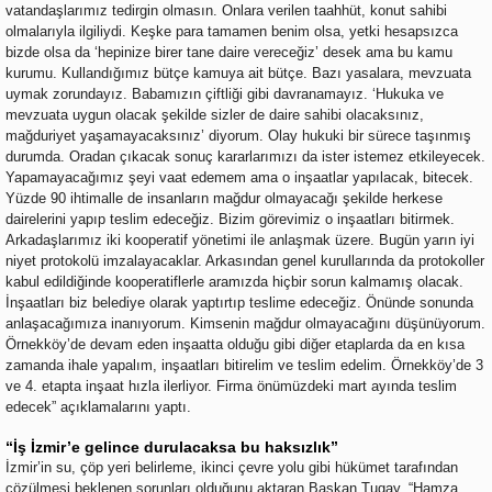
vatandaşlarımız tedirgin olmasın. Onlara verilen taahhüt, konut sahibi
olmalarıyla ilgiliydi. Keşke para tamamen benim olsa, yetki hesapsızca
bizde olsa da ‘hepinize birer tane daire vereceğiz’ desek ama bu kamu
kurumu. Kullandığımız bütçe kamuya ait bütçe. Bazı yasalara, mevzuata
uymak zorundayız. Babamızın çiftliği gibi davranamayız. ‘Hukuka ve
mevzuata uygun olacak şekilde sizler de daire sahibi olacaksınız,
mağduriyet yaşamayacaksınız’ diyorum. Olay hukuki bir sürece taşınmış
durumda. Oradan çıkacak sonuç kararlarımızı da ister istemez etkileyecek.
Yapamayacağımız şeyi vaat edemem ama o inşaatlar yapılacak, bitecek.
Yüzde 90 ihtimalle de insanların mağdur olmayacağı şekilde herkese
dairelerini yapıp teslim edeceğiz. Bizim görevimiz o inşaatları bitirmek.
Arkadaşlarımız iki kooperatif yönetimi ile anlaşmak üzere. Bugün yarın iyi
niyet protokolü imzalayacaklar. Arkasından genel kurullarında da protokoller
kabul edildiğinde kooperatiflerle aramızda hiçbir sorun kalmamış olacak.
İnşaatları biz belediye olarak yaptırtıp teslime edeceğiz. Önünde sonunda
anlaşacağımıza inanıyorum. Kimsenin mağdur olmayacağını düşünüyorum.
Örnekköy’de devam eden inşaatta olduğu gibi diğer etaplarda da en kısa
zamanda ihale yapalım, inşaatları bitirelim ve teslim edelim. Örnekköy’de 3
ve 4. etapta inşaat hızla ilerliyor. Firma önümüzdeki mart ayında teslim
edecek” açıklamalarını yaptı.
“İş İzmir’e gelince durulacaksa bu haksızlık”
İzmir’in su, çöp yeri belirleme, ikinci çevre yolu gibi hükümet tarafından
çözülmesi beklenen sorunları olduğunu aktaran Başkan Tugay, “Hamza