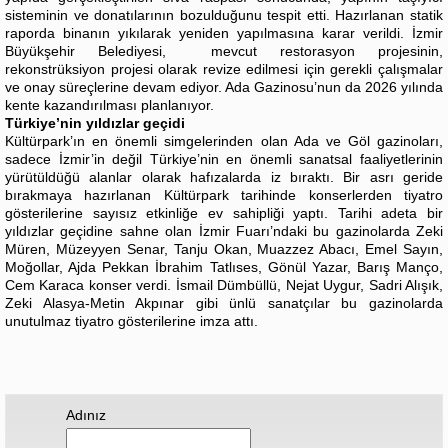
sisteminin ve donatılarının bozulduğunu tespit etti. Hazırlanan statik
raporda binanın yıkılarak yeniden yapılmasına karar verildi. İzmir
Büyükşehir Belediyesi, mevcut restorasyon projesinin,
rekonstrüksiyon projesi olarak revize edilmesi için gerekli çalışmalar
ve onay süreçlerine devam ediyor. Ada Gazinosu’nun da 2026 yılında
kente kazandırılması planlanıyor.
Türkiye’nin yıldızlar geçidi
Kültürpark’ın en önemli simgelerinden olan Ada ve Göl gazinoları,
sadece İzmir’in değil Türkiye’nin en önemli sanatsal faaliyetlerinin
yürütüldüğü alanlar olarak hafızalarda iz bıraktı. Bir asrı geride
bırakmaya hazırlanan Kültürpark tarihinde konserlerden tiyatro
gösterilerine sayısız etkinliğe ev sahipliği yaptı. Tarihi adeta bir
yıldızlar geçidine sahne olan İzmir Fuarı’ndaki bu gazinolarda Zeki
Müren, Müzeyyen Senar, Tanju Okan, Muazzez Abacı, Emel Sayın,
Moğollar, Ajda Pekkan İbrahim Tatlıses, Gönül Yazar, Barış Manço,
Cem Karaca konser verdi. İsmail Dümbüllü, Nejat Uygur, Sadri Alışık,
Zeki Alasya-Metin Akpınar gibi ünlü sanatçılar bu gazinolarda
unutulmaz tiyatro gösterilerine imza attı.
Adınız