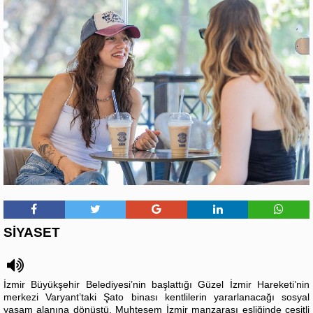
SİYASET
İzmir Büyükşehir Belediyesi’nin başlattığı Güzel İzmir Hareketi’nin
merkezi Varyant’taki Şato binası kentlilerin yararlanacağı sosyal
yaşam alanına dönüştü. Muhteşem İzmir manzarası eşliğinde çeşitli