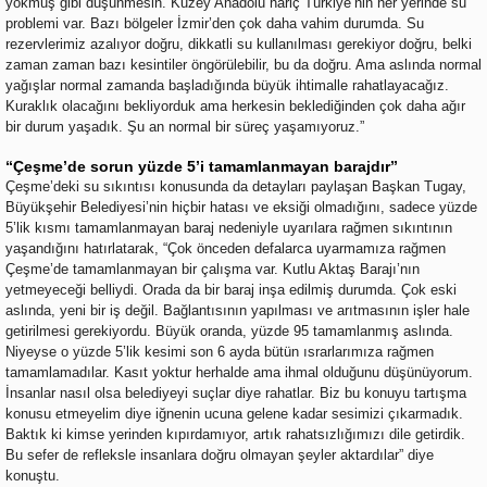
yokmuş gibi düşünmesin. Kuzey Anadolu hariç Türkiye’nin her yerinde su
problemi var. Bazı bölgeler İzmir’den çok daha vahim durumda. Su
rezervlerimiz azalıyor doğru, dikkatli su kullanılması gerekiyor doğru, belki
zaman zaman bazı kesintiler öngörülebilir, bu da doğru. Ama aslında normal
yağışlar normal zamanda başladığında büyük ihtimalle rahatlayacağız.
Kuraklık olacağını bekliyorduk ama herkesin beklediğinden çok daha ağır
bir durum yaşadık. Şu an normal bir süreç yaşamıyoruz.”
“Çeşme’de sorun yüzde 5’i tamamlanmayan barajdır”
Çeşme’deki su sıkıntısı konusunda da detayları paylaşan Başkan Tugay,
Büyükşehir Belediyesi’nin hiçbir hatası ve eksiği olmadığını, sadece yüzde
5’lik kısmı tamamlanmayan baraj nedeniyle uyarılara rağmen sıkıntının
yaşandığını hatırlatarak, “Çok önceden defalarca uyarmamıza rağmen
Çeşme’de tamamlanmayan bir çalışma var. Kutlu Aktaş Barajı’nın
yetmeyeceği belliydi. Orada da bir baraj inşa edilmiş durumda. Çok eski
aslında, yeni bir iş değil. Bağlantısının yapılması ve arıtmasının işler hale
getirilmesi gerekiyordu. Büyük oranda, yüzde 95 tamamlanmış aslında.
Niyeyse o yüzde 5’lik kesimi son 6 ayda bütün ısrarlarımıza rağmen
tamamlamadılar. Kasıt yoktur herhalde ama ihmal olduğunu düşünüyorum.
İnsanlar nasıl olsa belediyeyi suçlar diye rahatlar. Biz bu konuyu tartışma
konusu etmeyelim diye iğnenin ucuna gelene kadar sesimizi çıkarmadık.
Baktık ki kimse yerinden kıpırdamıyor, artık rahatsızlığımızı dile getirdik.
Bu sefer de refleksle insanlara doğru olmayan şeyler aktardılar” diye
konuştu.