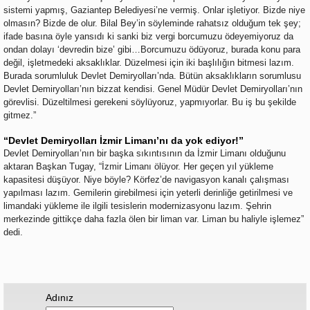
sistemi yapmış, Gaziantep Belediyesi’ne vermiş. Onlar işletiyor. Bizde niye
olmasın? Bizde de olur. Bilal Bey’in söyleminde rahatsız olduğum tek şey;
ifade basına öyle yansıdı ki sanki biz vergi borcumuzu ödeyemiyoruz da
ondan dolayı ‘devredin bize’ gibi…Borcumuzu ödüyoruz, burada konu para
değil, işletmedeki aksaklıklar. Düzelmesi için iki başlılığın bitmesi lazım.
Burada sorumluluk Devlet Demiryolları’nda. Bütün aksaklıkların sorumlusu
Devlet Demiryolları’nın bizzat kendisi. Genel Müdür Devlet Demiryolları’nın
görevlisi. Düzeltilmesi gerekeni söylüyoruz, yapmıyorlar. Bu iş bu şekilde
gitmez.”
“Devlet Demiryolları İzmir Limanı’nı da yok ediyor!”
Devlet Demiryolları’nın bir başka sıkıntısının da İzmir Limanı olduğunu
aktaran Başkan Tugay, “İzmir Limanı ölüyor. Her geçen yıl yükleme
kapasitesi düşüyor. Niye böyle? Körfez’de navigasyon kanalı çalışması
yapılması lazım. Gemilerin girebilmesi için yeterli derinliğe getirilmesi ve
limandaki yükleme ile ilgili tesislerin modernizasyonu lazım. Şehrin
merkezinde gittikçe daha fazla ölen bir liman var. Liman bu haliyle işlemez”
dedi.
Adınız