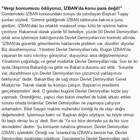
“Vergi borcumuzu ödüyoruz, İZBAN’da konu para değil!”
Gündemdeki İZBAN konusundaki soruyu da yanıtlayan Başkan Tugay
şunları söyledi: “Göreve geldiğimde İZBAN tablosuna bakınca şunu
gördüm; İZBAN’daki bu ortaklık maalesef orayı kötü bir işletme haline
çeviriyor. Rakamsal olarak yüzde 50 belediye, yüzde 50 Devlet Demiryolları
ortak ama işletmeye baktığımızda Devlet Demiryolları’nın kontrolü altında.
‘İZBAN’da güvenlik görevlilerinin haklarında problem var, düzeltin’ diyorlar.
Biz düzeltemiyoruz. Yönetimi Devlet Demiryolları’nda. Bugün İZBAN’da
yaşanan bir sürü sıkıntıyı görüyoruz, duyuyoruz ama değiştiremiyoruz.
Yönetimin çoğunluğu ve genel müdürlük Devlet Demiryolları’nda. Son bir iki
ayda Ulaştırma Bakanlığı’na gittik ve Bakan’a durumu arz ettik. ‘Sorunlar
var, düzeltilmesi için Devlet Demiryolları’nın çözümcül yaklaşımını
bekliyoruz’ dedik. Bakan Bey de sağ olsun Devlet Demiryolları Genel
Müdürü’ne ‘Teknik olarak bu konuyu çalışın, Başkan’ın önerilerini
gerçekleştirelim’ dedi. O günden bugüne Devlet Demiryolları hiçbir şey
yapmadı. Önerdiğimiz, yapıcı olan bütün önerileri de kulak arkası ettiler,
sorunu ortada bıraktılar. Devlet Demiryolları ne yapmaya çalışıyor
anlamadım. Bilal Saygılı makine mühendisi kimliği ile de olayı doğru
değerlendirdi. İşletmeye baktı ve ‘Başkan doğru söylüyor, bu böyle olmaz.
İki başlı olmaz bu iş’ dedi. Ben de ‘Ya siz bize devredin ya da biz size
devredelim’ dedim. Şu kimsenin tuhafına gitmesin; Devlet Demiryolları
İZBAN’ı işletebilir. Örneği var. İstanbul’da İZBAN’a benzer hat, Devlet
Demiryolları tarafından işletiliyor. Gaziantep’te Devlet Demiryolları raylı