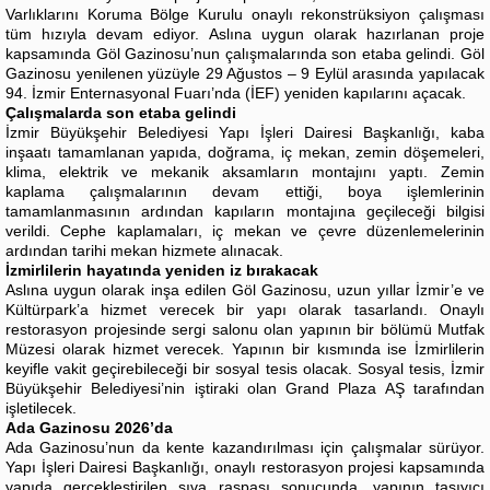
Varlıklarını Koruma Bölge Kurulu onaylı rekonstrüksiyon çalışması
tüm hızıyla devam ediyor. Aslına uygun olarak hazırlanan proje
kapsamında Göl Gazinosu’nun çalışmalarında son etaba gelindi. Göl
Gazinosu yenilenen yüzüyle 29 Ağustos – 9 Eylül arasında yapılacak
94. İzmir Enternasyonal Fuarı’nda (İEF) yeniden kapılarını açacak.
Çalışmalarda son etaba gelindi
İzmir Büyükşehir Belediyesi Yapı İşleri Dairesi Başkanlığı, kaba
inşaatı tamamlanan yapıda, doğrama, iç mekan, zemin döşemeleri,
klima, elektrik ve mekanik aksamların montajını yaptı. Zemin
kaplama çalışmalarının devam ettiği, boya işlemlerinin
tamamlanmasının ardından kapıların montajına geçileceği bilgisi
verildi. Cephe kaplamaları, iç mekan ve çevre düzenlemelerinin
ardından tarihi mekan hizmete alınacak.
İzmirlilerin hayatında yeniden iz bırakacak
Aslına uygun olarak inşa edilen Göl Gazinosu, uzun yıllar İzmir’e ve
Kültürpark’a hizmet verecek bir yapı olarak tasarlandı. Onaylı
restorasyon projesinde sergi salonu olan yapının bir bölümü Mutfak
Müzesi olarak hizmet verecek. Yapının bir kısmında ise İzmirlilerin
keyifle vakit geçirebileceği bir sosyal tesis olacak. Sosyal tesis, İzmir
Büyükşehir Belediyesi’nin iştiraki olan Grand Plaza AŞ tarafından
işletilecek.
Ada Gazinosu 2026’da
Ada Gazinosu’nun da kente kazandırılması için çalışmalar sürüyor.
Yapı İşleri Dairesi Başkanlığı, onaylı restorasyon projesi kapsamında
yapıda gerçekleştirilen sıva raspası sonucunda, yapının taşıyıcı