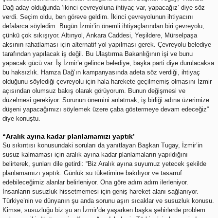
Dağ aday olduğunda ‘ikinci çevreyoluna ihtiyaç var, yapacağız’ diye söz
verdi. Seçim oldu, ben göreve geldim. İkinci çevreyolunun ihtiyacını
defalarca söyledim. Bugün İzmir’in önemli ihtiyaçlarından biri çevreyolu,
çünkü çok sıkışıyor. Altınyol, Ankara Caddesi, Yeşildere, Mürselpaşa
aksının rahatlaması için alternatif yol yapılması gerek. Çevreyolu belediye
tarafından yapılacak iş değil. Bu Ulaştırma Bakanlığının işi ve bunu
yapacak gücü var. İş İzmir’e gelince belediye, başka parti diye durulacaksa
bu haksızlık. Hamza Dağ’ın kampanyasında adeta söz verdiği, ihtiyaç
olduğunu söylediği çevreyolu için hala harekete geçilmemiş olmasını İzmir
açısından olumsuz bakış olarak görüyorum. Bunun değişmesi ve
düzelmesi gerekiyor. Sorunun önemini anlatmak, iş birliği adına üzerimize
düşeni yapacağımızı söylemek üzere çaba göstermeye devam edeceğiz”
diye konuştu.
“Aralık ayına kadar planlamamızı yaptık’
Su sıkıntısı konusundaki soruları da yanıtlayan Başkan Tugay, İzmir’in
susuz kalmaması için aralık ayına kadar planlamaların yapıldığını
belirterek, şunları dile getirdi: “Biz Aralık ayına suyumuz yetecek şekilde
planlamamızı yaptık. Günlük su tüketimine bakılıyor ve tasarruf
edebileceğimiz alanlar belirleniyor. Ona göre adım adım ilerleniyor.
İnsanların susuzluk hissetmemesi için geniş hareket alanı sağlanıyor.
Türkiye’nin ve dünyanın şu anda sorunu aşırı sıcaklar ve susuzluk konusu.
Kimse, susuzluğu biz şu an İzmir’de yaşarken başka şehirlerde problem