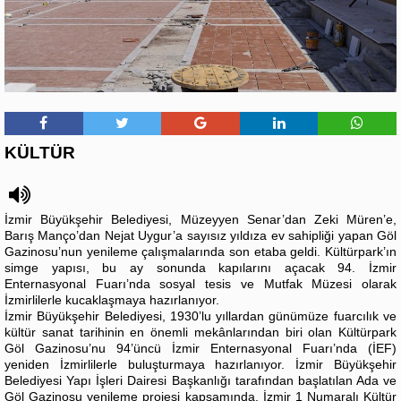
KÜLTÜR
İzmir Büyükşehir Belediyesi, Müzeyyen Senar’dan Zeki Müren’e,
Barış Manço’dan Nejat Uygur’a sayısız yıldıza ev sahipliği yapan Göl
Gazinosu’nun yenileme çalışmalarında son etaba geldi. Kültürpark’ın
simge yapısı, bu ay sonunda kapılarını açacak 94. İzmir
Enternasyonal Fuarı’nda sosyal tesis ve Mutfak Müzesi olarak
İzmirlilerle kucaklaşmaya hazırlanıyor.
İzmir Büyükşehir Belediyesi, 1930’lu yıllardan günümüze fuarcılık ve
kültür sanat tarihinin en önemli mekânlarından biri olan Kültürpark
Göl Gazinosu’nu 94’üncü İzmir Enternasyonal Fuarı’nda (İEF)
yeniden İzmirlilerle buluşturmaya hazırlanıyor. İzmir Büyükşehir
Belediyesi Yapı İşleri Dairesi Başkanlığı tarafından başlatılan Ada ve
Göl Gazinosu yenileme projesi kapsamında, İzmir 1 Numaralı Kültür