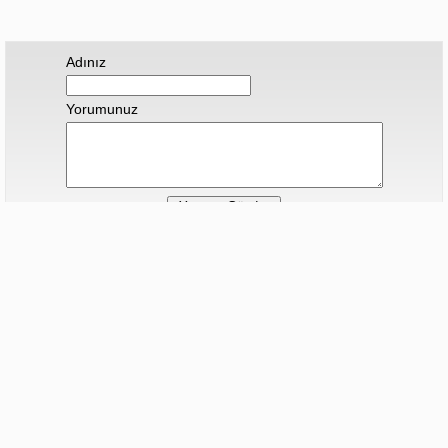
Adınız
Yorumunuz
Hiç yorum yapılmamış.
ALİ YERLİKAYA OPERASYONU..İZMİR'DE
VAR...