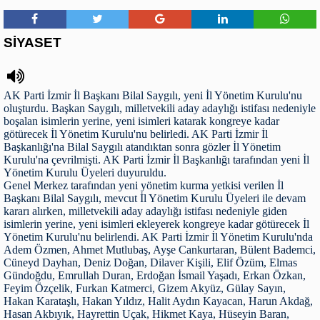
SİYASET
AK Parti İzmir İl Başkanı Bilal Saygılı, yeni İl Yönetim Kurulu'nu
oluşturdu. Başkan Saygılı, milletvekili aday adaylığı istifası nedeniyle
boşalan isimlerin yerine, yeni isimleri katarak kongreye kadar
götürecek İl Yönetim Kurulu'nu belirledi. AK Parti İzmir İl
Başkanlığı'na Bilal Saygılı atandıktan sonra gözler İl Yönetim
Kurulu'na çevrilmişti. AK Parti İzmir İl Başkanlığı tarafından yeni İl
Yönetim Kurulu Üyeleri duyuruldu.
Genel Merkez tarafından yeni yönetim kurma yetkisi verilen İl
Başkanı Bilal Saygılı, mevcut İl Yönetim Kurulu Üyeleri ile devam
kararı alırken, milletvekili aday adaylığı istifası nedeniyle giden
isimlerin yerine, yeni isimleri ekleyerek kongreye kadar götürecek İl
Yönetim Kurulu'nu belirlendi. AK Parti İzmir İl Yönetim Kurulu'nda
Adem Özmen, Ahmet Mutlubaş, Ayşe Cankurtaran, Bülent Bademci,
Cüneyd Dayhan, Deniz Doğan, Dilaver Kişili, Elif Özüm, Elmas
Gündoğdu, Emrullah Duran, Erdoğan İsmail Yaşadı, Erkan Özkan,
Feyim Özçelik, Furkan Katmerci, Gizem Akyüz, Gülay Sayın,
Hakan Karataşlı, Hakan Yıldız, Halit Aydın Kayacan, Harun Akdağ,
Hasan Akbıyık, Hayrettin Uçak, Hikmet Kaya, Hüseyin Baran,