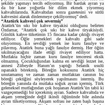
şekilde yapmayı tercih ediyormuş. Bir bardak ayran ya
da bir kase yoğurtla bir dilim ekmek yiyormuş
kahvaltılarında. Kahvaltıdan sonra gazetesini ve sütlü
kahvesini alarak dinlenmeye çekiliyormuş” dedi.
“Atatürk kahveyi çok severmiş”
Atatürk’ün sıkı bir kahve tiryakisi olduğunu belirten
Özdamar, “Atatürk çok sıkı bir kahve tiryakisiydi.
Günlük kahve tüketimin 15 fincana kadar çıktığı rivayet
ediliyor. Öğle yemekleri de kahvaltı gibi sade
oluyormuş. En sevdiği yemek ise kuru fasulye ve
pilavmış. Atatürk buna yağlı fasulye dermiş. Her öğün
sıkılmayacağını ifade ettiği rivayet ediliyor hatta.
Mutfakta hiçbir zaman kuru fasulye tenceresi eksik
olmazmış. Çocukluğundan kalma en sevdiği lezzet ise,
annesi Zübeyde Hanım’ın yaptığı Selanik usulü
ıspanaklı börekmiş. Böreğin kokusunu Atatürk hiç
unutamamış ve zaman zaman mutfaktan canının bu
böreği çektiğini söyleyerek yapılmasını istermiş. Bu
böreğin yanında da mutlaka soğuk ayran içermiş. Türk
geleneksel mutfağından çok hoşlanan Atatürk’ün tabii ki
vazgeçemediği bir içecekmiş ayran. Sadece kahvaltıda ve
akşam yemeğinde değil ikindi öğününde bile aslında
ayran tüketiyormuş. Akşam sofrası ise zaten başlı başına