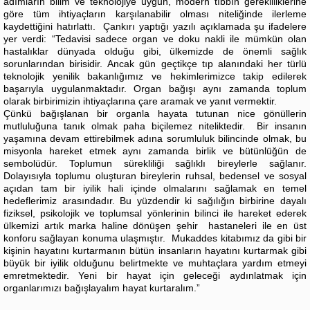
adımların bilim ve teknolojiye uygun, modern tıbbın gerekliliklerine
göre tüm ihtiyaçların karşılanabilir olması niteliğinde ilerleme
kaydettiğini hatırlattı. Çankırı yaptığı yazılı açıklamada şu ifadelere
yer verdi: “Tedavisi sadece organ ve doku nakli ile mümkün olan
hastalıklar dünyada olduğu gibi, ülkemizde de önemli sağlık
sorunlarından birisidir. Ancak gün geçtikçe tıp alanındaki her türlü
teknolojik yenilik bakanlığımız ve hekimlerimizce takip edilerek
başarıyla uygulanmaktadır. Organ bağışı aynı zamanda toplum
olarak birbirimizin ihtiyaçlarına çare aramak ve yanıt vermektir.
Çünkü bağışlanan bir organla hayata tutunan nice gönüllerin
mutluluğuna tanık olmak paha biçilemez niteliktedir. Bir insanın
yaşamına devam ettirebilmek adına sorumluluk bilincinde olmak, bu
misyonla hareket etmek aynı zamanda birlik ve bütünlüğün de
sembolüdür. Toplumun sürekliliği sağlıklı bireylerle sağlanır.
Dolayısıyla toplumu oluşturan bireylerin ruhsal, bedensel ve sosyal
açıdan tam bir iyilik hali içinde olmalarını sağlamak en temel
hedeflerimiz arasındadır. Bu yüzdendir ki sağılığın birbirine dayalı
fiziksel, psikolojik ve toplumsal yönlerinin bilinci ile hareket ederek
ülkemizi artık marka haline dönüşen şehir hastaneleri ile en üst
konforu sağlayan konuma ulaşmıştır. Mukaddes kitabımız da gibi bir
kişinin hayatını kurtarmanın bütün insanların hayatını kurtarmak gibi
büyük bir iyilik olduğunu belirtmekte ve muhtaçlara yardım etmeyi
emretmektedir. Yeni bir hayat için geleceği aydınlatmak için
organlarımızı bağışlayalım hayat kurtaralım.”