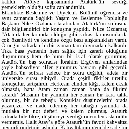
katıldı. Atölye kapsamında Atatürk’ün sevdiği
yemeklerin olduğu sofra canlandırıldı.
Etkinlikte Beslenme ve Diyetetik Bölümü öğrencisi ve
aynı zamanda Sağlıklı Yaşam ve Beslenme Topluluğu
Başkanı Nilce Özdamar tarafından Atatürk’ün sofrasına
dair bilgilendirici bir konuşma yapıldı. Nilce Özdamar,
“Atatürk her konuda olduğu gibi sofrası konusunda da
çok özenliydi ve kendine özgü bazı alışkanlıkları vardı.
Örneğin sofradan hiçbir zaman tam doymadan kalkardı.
Tıka basa yemenin hem sağlık için zararlı olduğunu
düşünürmüş hem de bunu bir israf olarak görürmüş.
Atatürk’ün baş sofracısı İbrahim Ergüven anılarından
şöyle bahsediyor ‘Her günümüz bayram gibi geçerdi.
Atatürk’ün sofrası sadece bir sofra değildi, adeta bir
üniversite sırası gibiydi. Orada çeşitli fikirler üretilir,
konuşulur, tartışılırdı. Herkesin elinden kâğıt kalem eksik
olmazdı, hatta Atam zaman zaman bana da fikrimi
sorardı’ Masanın bir yanında her zaman bir kara tahta
olurmuş, bir de tebeşir. Konuklar düşüncelerini orada
yazarçizer ve ifade edermiş her tabağın yanında da
mutlaka bir not
defteri ve kalem olurmuş. Atatürk
sofrada bile fikre, düşünceye verdiği önemden asla ödün
vermemiş. Halit Atay’a göre Atatürk’ün favori kahvaltısı
peynirli omletmiş aslında. Kahvaltılarını genelde sade bir