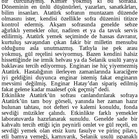
bir curcunaymış. Kimler yokmuş ki bu sofrada.
Döneminin en ünlü düşünürleri, yazarları, sanatkârları,
bilim insanları. Atatürk sofranın muntazam düzende
olmasını ister, kendisi özellikle sofra düzenini titizce
kontrol edermiş. Akşam sofrasında genelde sebze
ağırlıklı yemekler olur, nadiren et ya da tavuk servis
edilirmiş. Atatürk yemek seçiminde de hassas davranır,
kurtuluş savaşından çıkan fakir bir milletin mensubu
olduğunu asla unutmazmış. Tatlıyla ise pek arası
yokmuş, gül reçelini seviyormuş. Bazen kendini halsiz
hissettiğinde ise irmik helvası ya da Selanik usulü yanya
baklavası tercih ediyormuş. Enginarı ise hiç yiyemezmiş
Atatürk. Hastalığının ilerleyen zamanlarında karaciğere
iyi geldiğini duyunca enginar istemiş fakat enginarın
mevsimi değilmiş. Enginar Hatay’dan sipariş edilmiş
fakat gelene kadar maalesef çok geçmiş” dedi.
Etkinlikte Atatürk’ün sofrası canlandırılarak sofraya
Atatürk’ün tam boy görseli, yanında her zaman hazır
bulunan tahtası, not defteri ve kalemi konuldu, fonda
sevdiği müzikler çalındı. Etkinlikte farklı yemekler
laboratuvarda hazırlanarak sunuldu. Genelde sade bir
kahvaltı tercih ettiği için peynirli omlet ve gül reçeli, en
sevdiği yemek olan etsiz kuru fasulye ve pirinç pilavı,
etli bamya yemeği, karnıyarık, Selanik usulü ıspanaklı