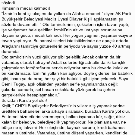
söyledi.
Kimsenin mecali kalmadı!
“İzmir’in kent içi ulaşımı da yolları da Allah’a emanet!” diyen AK Parti
Büyükşehir Belediyesi Meclis Üyesi Dilaver Kişili açıklamasını şu
sözlerle devam etti; “ Oto tamircilerinin, çekicilerin işleri tavan yaptı;
işe yetişemez hale geldiler. İzmirli’nin alt ve üst yapı sorunlarına,
dayanma gücü, mecali kalmadı. Her yoğun yağmur, yaşanan eziyete
tavan yaptırıyor. Bu sanayi siteleri istatistiklerinde de apaçık ortada.
Araçlarını tamirciye götürenlerin periyodu ve sayısı yüzde 40 artmış
durumda.
Oto tamircisinin yüzü gülüyor gibi gelebilir. Ancak onların da bir
vatandaş olarak hali aynı! Asfalt seferberliği adı altında iki karışlık
çalışmaların fotoğraflarını servis ediyorlar ama bu devede kulak ve
bir kandırmaca. İzmir’in yolları kan ağlıyor. Böyle giderse, bir bataklık
gibi, insan ya da araç, her şeyi bir bataklık gibi içine çekecek. Sayın
Cemil Tugay, açık ofisinden yapılan selfie yayınlarından değil;
çukurla, çamurla, sel basan sokaklarla yüzleşerek bu şehrin
gerçekleriyle hesaplaşmalıdır.”
Buradan Kars’a yol olur!
Kişili; “ CHP’li Büyükşehir Belediyesi’nin yıllardır iş yapmak yerine
ürettikleri bahaneleri arka arkaya sıralasak, buradan Kars’a yol olur.
En temel hizmetlerini veremeyen, halkın isyanına kör, sağır, dilsiz
kalan bir belediye, belediyecilik yapmıyordur. Ne planlama var, ne
bütçe ne iş takvimi. Her eleştiride, kaynak sorunu, kredi bahanesi
masanın üstünde. Vatandaş, üstüne düşeni yaparken, kendileri de