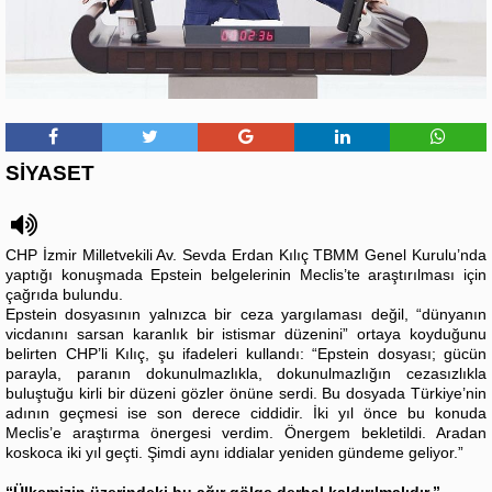
SİYASET
CHP İzmir Milletvekili Av. Sevda Erdan Kılıç TBMM Genel Kurulu’nda
yaptığı konuşmada Epstein belgelerinin Meclis’te araştırılması için
çağrıda bulundu.
Epstein dosyasının yalnızca bir ceza yargılaması değil, “dünyanın
vicdanını sarsan karanlık bir istismar düzenini” ortaya koyduğunu
belirten CHP’li Kılıç, şu ifadeleri kullandı:
“Epstein dosyası; gücün
parayla, paranın dokunulmazlıkla, dokunulmazlığın cezasızlıkla
buluştuğu kirli bir düzeni gözler önüne serdi. Bu dosyada Türkiye’nin
adının geçmesi ise son derece ciddidir. İki yıl önce bu konuda
Meclis’e araştırma önergesi verdim. Önergem bekletildi. Aradan
koskoca iki yıl geçti. Şimdi aynı iddialar yeniden gündeme geliyor.”
“Ülkemizin üzerindeki bu ağır gölge derhal kaldırılmalıdır.”