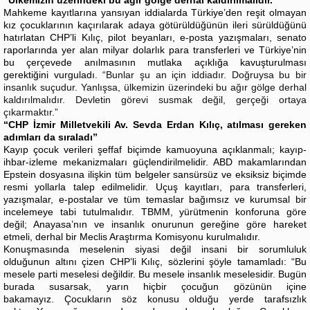
Mahkeme kayıtlarına yansıyan iddialarda Türkiye’den reşit olmayan
kız çocuklarının kaçırılarak adaya götürüldüğünün ileri sürüldüğünü
hatırlatan CHP’li Kılıç, pilot beyanları, e-posta yazışmaları, senato
raporlarında yer alan milyar dolarlık para transferleri ve Türkiye’nin
bu çerçevede anılmasının mutlaka açıklığa kavuşturulması
gerektiğini vurguladı.
“Bunlar şu an için iddiadır. Doğruysa bu bir
insanlık suçudur. Yanlışsa, ülkemizin üzerindeki bu ağır gölge derhal
kaldırılmalıdır. Devletin görevi susmak değil, gerçeği ortaya
çıkarmaktır.”
“CHP İzmir Milletvekili Av. Sevda Erdan Kılıç, atılması gereken
adımları da sıraladı”
Kayıp çocuk verileri şeffaf biçimde kamuoyuna açıklanmalı; kayıp-
ihbar-izleme mekanizmaları güçlendirilmelidir. ABD makamlarından
Epstein dosyasına ilişkin tüm belgeler sansürsüz ve eksiksiz biçimde
resmi yollarla talep edilmelidir. Uçuş kayıtları, para transferleri,
yazışmalar, e-postalar ve tüm temaslar bağımsız ve kurumsal bir
incelemeye tabi tutulmalıdır. TBMM, yürütmenin konforuna göre
değil; Anayasa’nın ve insanlık onurunun gereğine göre hareket
etmeli, derhal bir Meclis Araştırma Komisyonu kurulmalıdır.
Konuşmasında meselenin siyasi değil insani bir sorumluluk
olduğunun altını çizen CHP’li Kılıç, sözlerini şöyle tamamladı:
“Bu
mesele parti meselesi değildir.
Bu mesele insanlık meselesidir.
Bugün
burada susarsak, yarın hiçbir çocuğun gözünün içine
bakamayız.
Çocukların söz konusu olduğu yerde tarafsızlık