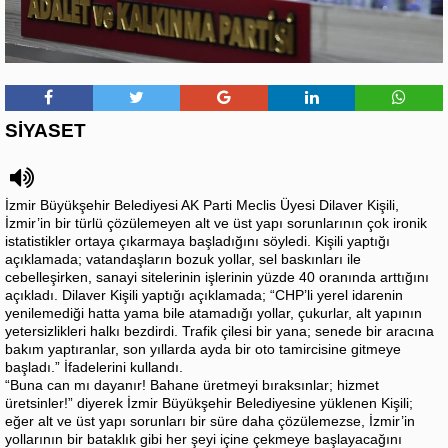
SİYASET
İzmir Büyükşehir Belediyesi AK Parti Meclis Üyesi Dilaver Kişili,
İzmir’in bir türlü çözülemeyen alt ve üst yapı sorunlarının çok ironik
istatistikler ortaya çıkarmaya başladığını söyledi. Kişili yaptığı
açıklamada; vatandaşların bozuk yollar, sel baskınları ile
cebelleşirken, sanayi sitelerinin işlerinin yüzde 40 oranında arttığını
açıkladı. Dilaver Kişili yaptığı açıklamada; “CHP’li yerel idarenin
yenilemediği hatta yama bile atamadığı yollar, çukurlar, alt yapının
yetersizlikleri halkı bezdirdi. Trafik çilesi bir yana; senede bir aracına
bakım yaptıranlar, son yıllarda ayda bir oto tamircisine gitmeye
başladı.” İfadelerini kullandı.
“Buna can mı dayanır! Bahane üretmeyi bıraksınlar; hizmet
üretsinler!” diyerek İzmir Büyükşehir Belediyesine yüklenen Kişili;
eğer alt ve üst yapı sorunları bir süre daha çözülemezse, İzmir’in
yollarının bir bataklık gibi her şeyi içine çekmeye başlayacağını