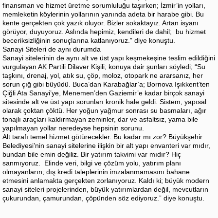
finansman ve hizmet üretme sorumluluğu taşırken; İzmir’in yolları,
memleketin köylerinin yollarının yanında adeta bir harabe gibi. Bu
kente gerçekten çok yazık oluyor. Bizler sokaktayız. Artan isyanı
görüyor, duyuyoruz. Aslında hepimiz, kendileri de dahil; bu hizmet
beceriksizliğinin sonuçlarına katlanıyoruz.” diye konuştu.
Sanayi Siteleri de aynı durumda
Sanayi sitelerinin de aynı alt ve üst yapı keşmekeşine teslim edildiğini
vurgulayan AK Partili Dilaver Kişili; konuya dair şunları söyledi; “Su
taşkını, drenaj, yol, atık su, çöp, moloz, otopark ne ararsanız, her
sorun çığ gibi büyüdü. Buca’dan Karabağlar’a; Bornova Işıkkent’ten
Çiğli Ata Sanayi’ye, Menemen’den Gaziemir’e kadar birçok sanayi
sitesinde alt ve üst yapı sorunları kronik hale geldi. Sistem, yapısal
olarak çoktan çöktü. Her yoğun yağmur sonrası su basmaları, ağır
tonajlı araçları kaldırmayan zeminler, dar ve asfaltsız, yama bile
yapılmayan yollar neredeyse hepsinin sorunu.
Alt tarafı temel hizmet götürecekler. Bu kadar mı zor? Büyükşehir
Belediyesi’nin sanayi sitelerine ilişkin bir alt yapı envanteri var mıdır,
bundan bile emin değiliz. Bir yatırım takvimi var mıdır? Hiç
sanmıyoruz. Elinde veri, bilgi ve çözüm yolu, yatırım planı
olmayanların; dış kredi taleplerinin imzalanmamasını bahane
etmesini anlamakta gerçekten zorlanıyoruz. Kaldı ki; büyük modern
sanayi siteleri projelerinden, büyük yatırımlardan değil, mevcutların
çukurundan, çamurundan, çöpünden söz ediyoruz.” diye konuştu.