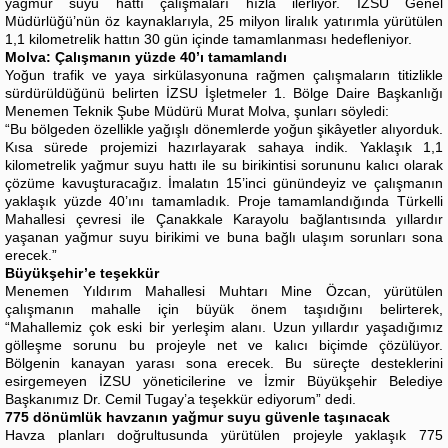
yağmur suyu hattı çalışmaları hızla ilerliyor. İZSU Genel
Müdürlüğü’nün öz kaynaklarıyla, 25 milyon liralık yatırımla yürütülen
1,1 kilometrelik hattın 30 gün içinde tamamlanması hedefleniyor.
Molva: Çalışmanın yüzde 40’ı tamamlandı
Yoğun trafik ve yaya sirkülasyonuna rağmen çalışmaların titizlikle
sürdürüldüğünü belirten İZSU İşletmeler 1. Bölge Daire Başkanlığı
Menemen Teknik Şube Müdürü Murat Molva, şunları söyledi:
“Bu bölgeden özellikle yağışlı dönemlerde yoğun şikâyetler alıyorduk.
Kısa sürede projemizi hazırlayarak sahaya indik. Yaklaşık 1,1
kilometrelik yağmur suyu hattı ile su birikintisi sorununu kalıcı olarak
çözüme kavuşturacağız. İmalatın 15’inci günündeyiz ve çalışmanın
yaklaşık yüzde 40’ını tamamladık. Proje tamamlandığında Türkelli
Mahallesi çevresi ile Çanakkale Karayolu bağlantısında yıllardır
yaşanan yağmur suyu birikimi ve buna bağlı ulaşım sorunları sona
erecek.”
Büyükşehir’e teşekkür
Menemen Yıldırım Mahallesi Muhtarı Mine Özcan, yürütülen
çalışmanın mahalle için büyük önem taşıdığını belirterek,
“Mahallemiz çok eski bir yerleşim alanı. Uzun yıllardır yaşadığımız
gölleşme sorunu bu projeyle net ve kalıcı biçimde çözülüyor.
Bölgenin kanayan yarası sona erecek. Bu süreçte desteklerini
esirgemeyen İZSU yöneticilerine ve İzmir Büyükşehir Belediye
Başkanımız Dr. Cemil Tugay’a teşekkür ediyorum” dedi.
775 dönümlük havzanın yağmur suyu güvenle taşınacak
Havza planları doğrultusunda yürütülen projeyle yaklaşık 775