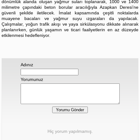
dönümlük alanda oluşan yağmur suları toplanarak, 1000 ve 1400
milimetre çapındaki beton borular aracılığıyla Azapkan Deresi’ne
güvenli şekilde iletilecek. İmalat kapsamında çeşitli noktalarda
muayene bacaları ve yağmur suyu ızgaraları da yapılacak.
Çalışmalar, yoğun trafik akışı ve yaya sirkülasyonu dikkate alınarak
planlanırken, günlük yaşamın ve ticari faaliyetlerin en az düzeyde
etkilenmesi hedefleniyor.
Adınız
Yorumunuz
Hiç yorum yapılmamış.