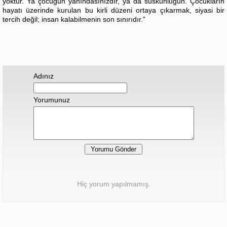
yoktur.
Ya çocuğun yanındasınızdır, ya da suskunluğun.
Çocukların
hayatı üzerinde kurulan bu kirli düzeni ortaya çıkarmak, siyasi bir
tercih değil; insan kalabilmenin son sınırıdır.”
Adınız
Yorumunuz
Hiç yorum yapılmamış.