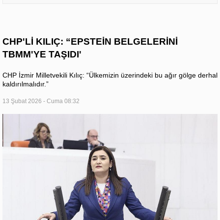
CHP'Lİ KILIÇ: “EPSTEİN BELGELERİNİ
TBMM'YE TAŞIDI'
CHP İzmir Milletvekili Kılıç: “Ülkemizin üzerindeki bu ağır gölge derhal
kaldırılmalıdır.”
13 Şubat 2026 - Cuma 08:32