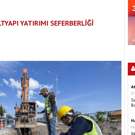
LTYAPI YATIRIMI SEFERBERLİĞİ
A
07
Si
B
H
06
İ