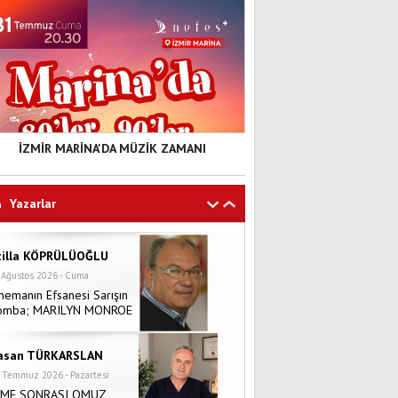
İZMİR MARİNA'DA MÜZİK ZAMANI
Yazarlar
tilla KÖPRÜLÜOĞLU
 Ağustos 2026 - Cuma
nemanın Efsanesi Sarışın
omba; MARILYN MONROE
asan TÜRKARSLAN
 Temmuz 2026 - Pazartesi
NME SONRASI OMUZ