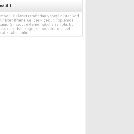
odül 1
modül kullanıcı tarafından yönetilir, ister kod
ilir ister iframe ile içerik çekilir. Toplamda
lanıcı 5 modül ekleme hakkına sahiptir, bu
dül dahil tüm sağdaki modüller manuel
rak sıralanabilir.