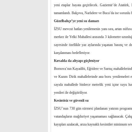
yeni etaplar hayata geçirilecek. Gaziemir’de Atatürk
tamamlandı. Balçova, Narlıdere ve Buca’da ise sorunlu 
Güzelbahçe’ye yeni su damarı
İZSU mevcut hatları yenilemenin yanı sıra, artan nüfusu
merkez ile Yelki Mahallesi arasında 3 kilometre uzunluğ
sayesinde özellikle yaz aylarında yaşanan basınç ve deb
karşılanması hedefleniyor.
Kırsalda da altyapı güçleniyor
Bornova’nın Kayadibi, Eğridere ve Sarnıç mahallelerind
ve Kazım Dirik mahallelerinde ana boru yenilemeleri e
sayıda mahallede binlerce metrelik yeni içme suyu hat
yenileri ile değiştiriliyor.
Kesintisiz ve güvenli su
İZSU’nun 730 gün sürmesi planlanan yatırım programı sı
vatandaşların mağduriyet yaşamaması sağlanacak. Çalış
kayıpları azalacak, arıza kaynaklı kesintiler minimum sev