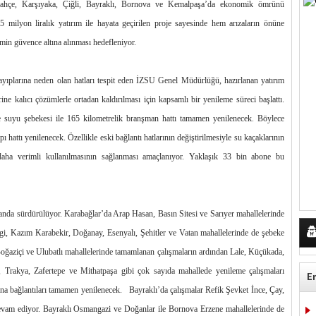
bahçe, Karşıyaka, Çiğli, Bayraklı, Bornova ve Kemalpaşa’da ekonomik ömrünü
 milyon liralık yatırım ile hayata geçirilen proje sayesinde hem arızaların önüne
şimin güvence altına alınması hedefleniyor.
ıplarına neden olan hatları tespit eden İZSU Genel Müdürlüğü, hazırlanan yatırım
ne kalıcı çözümlerle ortadan kaldırılması için kapsamlı bir yenileme süreci başlattı.
e suyu şebekesi ile 165 kilometrelik branşman hattı tamamen yenilenecek. Böylece
hattı yenilenecek. Özellikle eski bağlantı hatlarının değiştirilmesiyle su kaçaklarının
 daha verimli kullanılmasının sağlanması amaçlanıyor. Yaklaşık 33 bin abone bu
anda sürdürülüyor. Karabağlar’da Arap Hasan, Basın Sitesi ve Sarıyer mahallelerinde
gi, Kazım Karabekir, Doğanay, Esenyalı, Şehitler ve Vatan mahallelerinde de şebeke
Boğaziçi ve Ulubatlı mahallelerinde tamamlanan çalışmaların ardından Lale, Küçükada,
, Trakya, Zafertepe ve Mithatpaşa gibi çok sayıda mahallede yenileme çalışmaları
E
ina bağlantıları tamamen yenilenecek. Bayraklı’da çalışmalar Refik Şevket İnce, Çay,
evam ediyor. Bayraklı Osmangazi ve Doğanlar ile Bornova Erzene mahallelerinde de