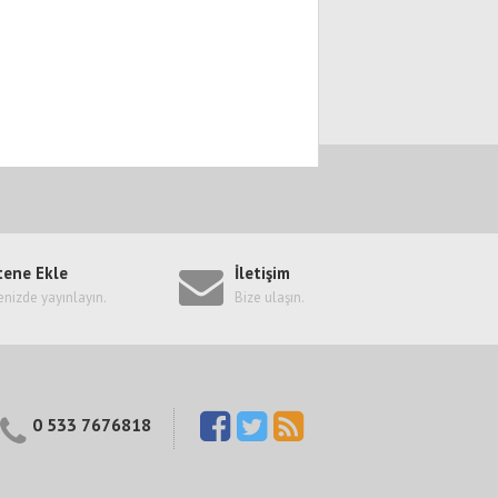
tene Ekle
İletişim
enizde yayınlayın.
Bize ulaşın.
0 533 7676818