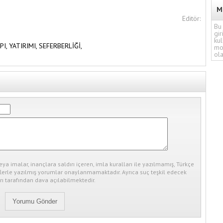
M
Editör:
Bu 
gir
kul
PI,
YATIRIMI,
SEFERBERLİĞİ,
mo
ola
eya imalar, inançlara saldırı içeren, imla kuralları ile yazılmamış, Türkçe
erle yazılmış yorumlar onaylanmamaktadır. Ayrıca suç teşkil edecek
ı tarafından dava açılabilmektedir.