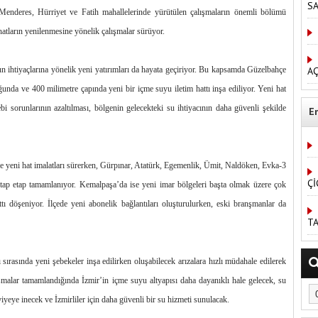
S
, Menderes, Hürriyet ve Fatih mahallelerinde yürütülen çalışmaların önemli bölümü
hatların yenilenmesine yönelik çalışmalar sürüyor.
AÇ
n ihtiyaçlarına yönelik yeni yatırımları da hayata geçiriyor. Bu kapsamda Güzelbahçe
unda ve 400 milimetre çapında yeni bir içme suyu iletim hattı inşa ediliyor. Yeni hat
i sorunlarının azaltılması, bölgenin gelecekteki su ihtiyacının daha güvenli şekilde
E
e yeni hat imalatları sürerken, Gürpınar, Atatürk, Egemenlik, Ümit, Naldöken, Evka-3
Çİ
tap etap tamamlanıyor. Kemalpaşa’da ise yeni imar bölgeleri başta olmak üzere çok
tı döşeniyor. İlçede yeni abonelik bağlantıları oluşturulurken, eski branşmanlar da
TA
rasında yeni şebekeler inşa edilirken oluşabilecek arızalara hızlı müdahale edilerek
malar tamamlandığında İzmir’in içme suyu altyapısı daha dayanıklı hale gelecek, su
iyeye inecek ve İzmirliler için daha güvenli bir su hizmeti sunulacak.