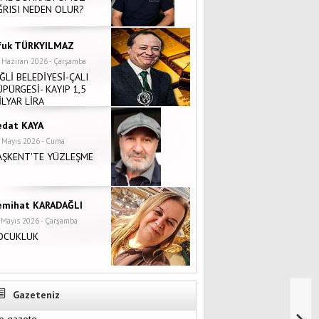
ĞRISI NEDEN OLUR?
fuk TÜRKYILMAZ
 Haziran 2026 - Çarşamba
İĞLİ BELEDİYESİ-ÇALI
ÜPÜRGESİ- KAYIP 1,5
İLYAR LİRA
edat KAYA
 Mayıs 2026 - Cuma
AŞKENT'TE YÜZLEŞME
emihat KARADAĞLI
 Mayıs 2026 - Çarşamba
OCUKLUK
Gazeteniz