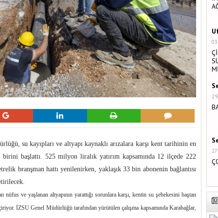
A
U
03
Ç
S
M
S
29
B
S
ğü, su kayıpları ve altyapı kaynaklı arızalara karşı kent tarihinin en
27
birini başlattı. 525 milyon liralık yatırım kapsamında 12 ilçede 222
Ç
relik branşman hattı yenilenirken, yaklaşık 33 bin abonenin bağlantısı
tirilecek.
tan nüfus ve yaşlanan altyapının yarattığı sorunlara karşı, kentin su şebekesini baştan
geçiriyor. İZSU Genel Müdürlüğü tarafından yürütülen çalışma kapsamında Karabağlar,