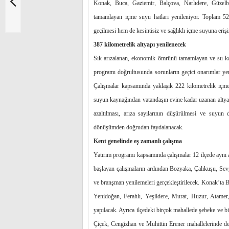
Konak, Buca, Gaziemir, Balçova, Narlıdere, Güzel
tamamlayan içme suyu hatları yenileniyor. Toplam 525
geçilmesi hem de kesintisiz ve sağlıklı içme suyuna eri
387 kilometrelik altyapı yenilenecek
Sık arızalanan, ekonomik ömrünü tamamlayan ve su kay
programı doğrultusunda sorunların geçici onarımlar yeri
Çalışmalar kapsamında yaklaşık 222 kilometrelik içm
suyun kaynağından vatandaşın evine kadar uzanan altyapı 
azaltılması, arıza sayılarının düşürülmesi ve suyun
dönüşümden doğrudan faydalanacak.
Kent genelinde eş zamanlı çalışma
Yatırım programı kapsamında çalışmalar 12 ilçede aynı 
başlayan çalışmaların ardından Bozyaka, Çalıkuşu, Sev
ve branşman yenilemeleri gerçekleştirilecek. Konak’ta 
Yenidoğan, Ferahlı, Yeşildere, Murat, Huzur, Atamer
yapılacak. Ayrıca ilçedeki birçok mahallede şebeke ve b
Çiçek, Cengizhan ve Muhittin Erener mahallelerinde d