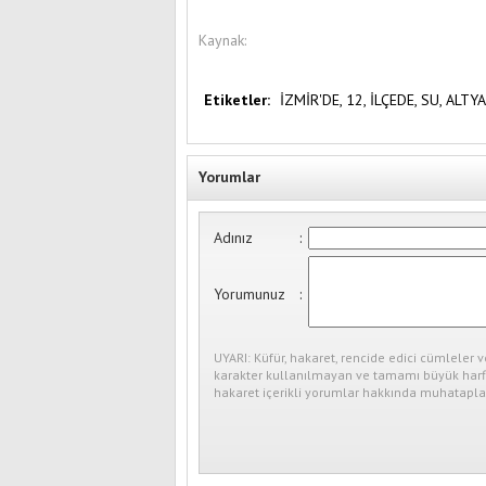
Kaynak:
Etiketler:
İZMİR'DE,
12,
İLÇEDE,
SU,
ALTYA
Yorumlar
Adınız
:
Yorumunuz
:
UYARI: Küfür, hakaret, rencide edici cümleler v
karakter kullanılmayan ve tamamı büyük harfl
hakaret içerikli yorumlar hakkında muhataplar