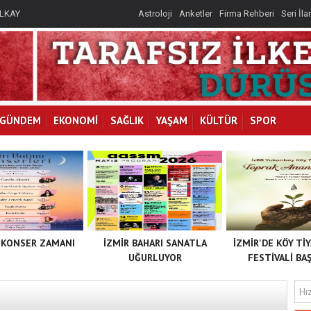
İLKAY
Astroloji
Anketler
Firma Rehberi
Seri İla
I
GÜNDEM
EKONOMİ
SAĞLIK
YAŞAM
KÜLTÜR
SPOR
 KONSER ZAMANI
İZMİR BAHARI SANATLA
İZMİR'DE KÖY Tİ
UĞURLUYOR
FESTİVALİ BAŞ