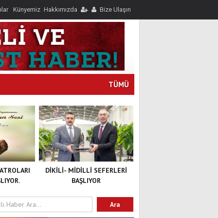
nlar
Künyemiz
Hakkımızda
Bize Ulaşın
TÜMÜ
YATROLARI
DİKİLİ- MİDİLLİ SEFERLERİ
LIYOR.
BAŞLIYOR