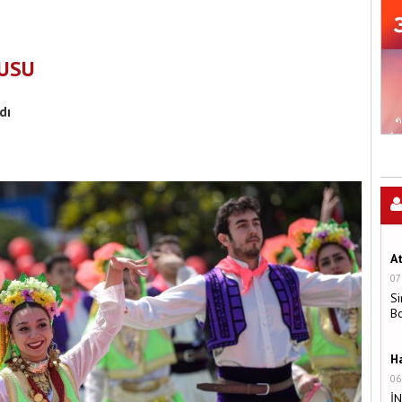
KUSU
dı
A
07
Si
B
H
06
İ