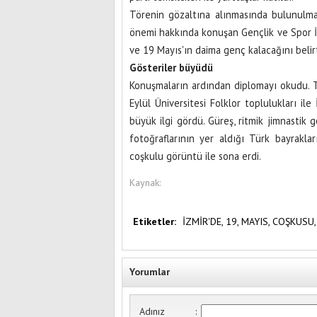
Törenin gözaltına alınmasında bulunulmas
önemi hakkında konuşan Gençlik ve Spor İ
ve 19 Mayıs'ın daima genç kalacağını belirt
Gösteriler büyüdü
Konuşmaların ardından diplomayı okudu. T
Eylül Üniversitesi Folklor toplulukları i
büyük ilgi gördü. Güreş, ritmik jimnastik g
fotoğraflarının yer aldığı Türk bayraklar
coşkulu görüntü ile sona erdi.
Kaynak:
Etiketler:
İZMİR'DE,
19,
MAYIS,
COŞKUSU,
Yorumlar
Adınız
: