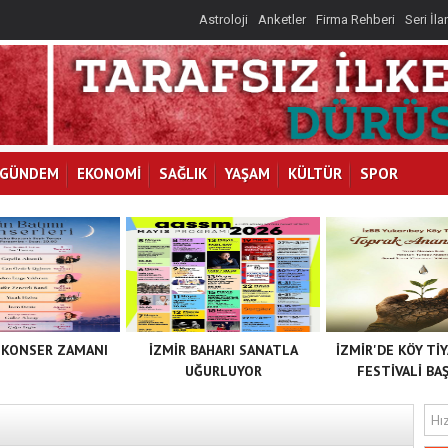
Astroloji
Anketler
Firma Rehberi
Seri İla
GÜNDEM
EKONOMİ
SAĞLIK
YAŞAM
KÜLTÜR
SPOR
 KONSER ZAMANI
İZMİR BAHARI SANATLA
İZMİR'DE KÖY Tİ
UĞURLUYOR
FESTİVALİ BAŞ