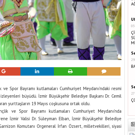
A
U
03
Ç
S
M
S
29
B
S
ik ve Spor Bayramı kutlamaları Cumhuriyet Meydanı'ndaki resmi
27
e izleyenleri büyüdü. İzmir Büyükşehir Belediye Başkanı Dr. Cemil
Ç
uran yurttaşların 19 Mayıs coşkusuna ortak oldu.
nçlik ve Spor Bayramı kutlamaları Cumhuriyet Meydanı'nda
ene İzmir Valisi Dr. Süleyman Elban, İzmir Büyükşehir Belediye
rnizon Komutanı Orgeneral İrfan Özsert, milletvekilleri, siyasi