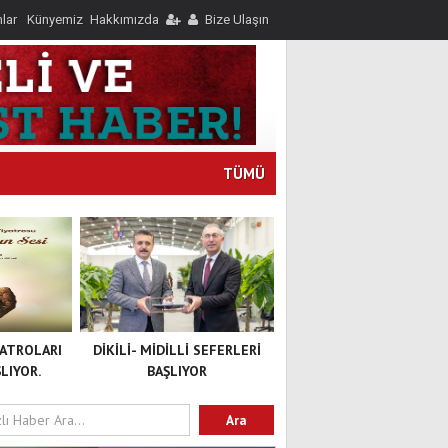
nlar
Künyemiz
Hakkımızda
Bize Ulaşın
TÜMÜ
YATROLARI
DİKİLİ- MİDİLLİ SEFERLERİ
LIYOR.
BAŞLIYOR