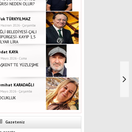
ĞRISI NEDEN OLUR?
fuk TÜRKYILMAZ
 Haziran 2026 - Çarşamba
İĞLİ BELEDİYESİ-ÇALI
ÜPÜRGESİ- KAYIP 1,5
İLYAR LİRA
edat KAYA
 Mayıs 2026 - Cuma
AŞKENT'TE YÜZLEŞME
emihat KARADAĞLI
 Mayıs 2026 - Çarşamba
OCUKLUK
Gazeteniz