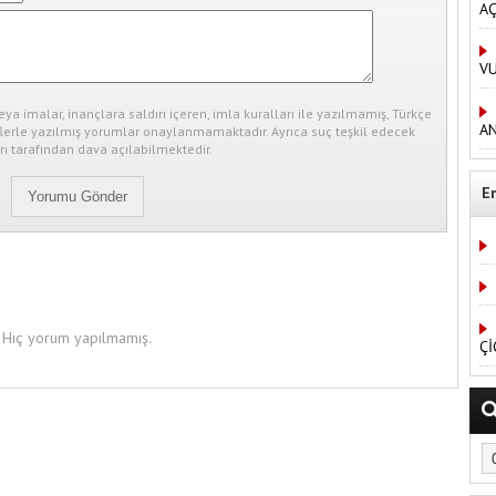
AÇ
V
eya imalar, inançlara saldırı içeren, imla kuralları ile yazılmamış, Türkçe
AN
erle yazılmış yorumlar onaylanmamaktadır. Ayrıca suç teşkil edecek
ı tarafından dava açılabilmektedir.
E
Hiç yorum yapılmamış.
Çİ