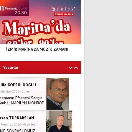
İZMİR MARİNA'DA MÜZİK ZAMANI
Yazarlar
tilla KÖPRÜLÜOĞLU
 Ağustos 2026 - Cuma
nemanın Efsanesi Sarışın
omba; MARILYN MONROE
asan TÜRKARSLAN
 Temmuz 2026 - Pazartesi
NME SONRASI OMUZ