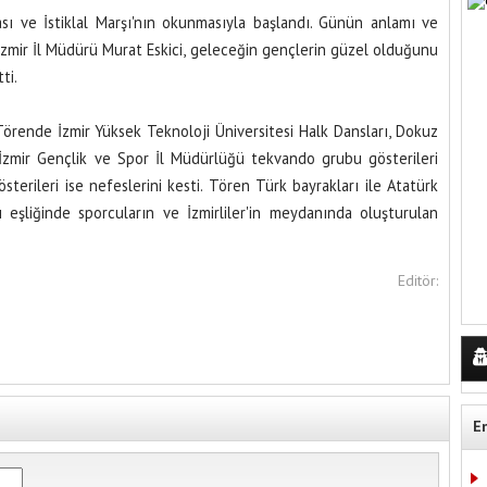
ı ve İstiklal Marşı'nın okunmasıyla başlandı. Günün anlamı ve
zmir İl Müdürü Murat Eskici, geleceğin gençlerin güzel olduğunu
ti.
örende İzmir Yüksek Teknoloji Üniversitesi Halk Dansları, Dokuz
le İzmir Gençlik ve Spor İl Müdürlüğü tekvando grubu gösterileri
österileri ise nefeslerini kesti. Tören Türk bayrakları ile Atatürk
ı eşliğinde sporcuların ve İzmirliler'in meydanında oluşturulan
Editör:
E