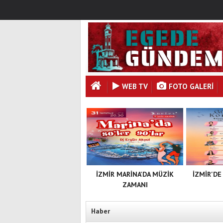
WEB TV
FOTO GALERI
İZMİR MARİNA'DA MÜZİK
İZMİR'DE
ZAMANI
Haber