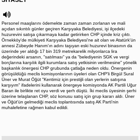
Personel maaşlarını ödemekte zaman zaman zorlanan ve mali
açıdan sıkıntılı günler geçiren Karşıyaka Belediyesi, işi ilçedeki
huzurevini satışa çıkarmaya kadar getirirken CHP içinde kriz çıktı.
Örnekköy'de mülkiyeti Karşıyaka Belediyesi'ne ait olan ve Atatürk'ün
annesi Zübeyde Hanım'ın adını taşıyan eski huzurevi binasının da
üzerinde yer aldığı 17 bin 319 metrekarelik milyonlarca lira
değerindeki arsanın, "satılması" ya da "belediyenin SGK ve vergi
borçlarına karşılık ilgili kurumlara satış yetkisinin verilmesine" yönelik
başkanlık önergesi CHP grubunda çatlağa neden oldu. Önergenin
görüşüldüğü meclis komisyonlarının üyeleri olan CHP'li Birgül Sural
Üner ve Murat Öğüt "Kentimiz için prestijli olan yerlerin satışına
karşıyım" ifadelerini kullanarak önergeye komisyonda AK Partili Uğur
Baran ile birlikte ret oyu verdi ve şerh düştü. İki meclis üyesinin şerhi
üzerine telaşlanan CHP, söz konusu satış için grup kararı aldı. Üner
ve Öğüt'ün gelmediği meclis toplantısında satış AK Parti'nin
muhalefetine rağmen kabul edildi.