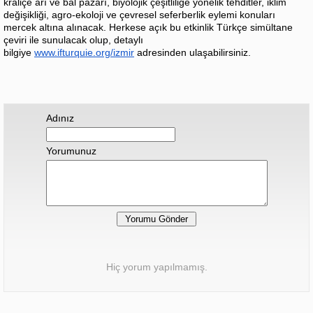
kraliçe arı ve bal pazarı, biyolojik çeşitliliğe yönelik tehditler, iklim
değişikliği, agro-ekoloji ve çevresel seferberlik eylemi konuları
mercek altına alınacak. Herkese açık bu etkinlik Türkçe simültane
çeviri ile sunulacak olup, detaylı
bilgiye
www.ifturquie.org/izmir
adresinden ulaşabilirsiniz.
Adınız
Yorumunuz
Hiç yorum yapılmamış.