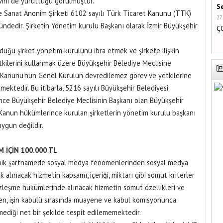
vini de yürüttüğü görülmüştür.
S
ve Sanat Anonim Şirketi 6102 sayılı Türk Ticaret Kanunu (TTK)
27
ndedir. Şirketin Yönetim kurulu Başkanı olarak İzmir Büyükşehir
Ç
duğu şirket yönetim kurulunu ibra etmek ve şirkete ilişkin
kilerini kullanmak üzere Büyükşehir Belediye Meclisine
t Kanunu’nun Genel Kurulun devredilemez görev ve yetkilerine
etmektedir. Bu itibarla, 5216 sayılı Büyükşehir Belediyesi
ce Büyükşehir Belediye Meclisinin Başkanı olan Büyükşehir
Kanun hükümlerince kurulan şirketlerin yönetim kurulu başkanı
ygun değildir.
M İÇİN 100.000 TL
 teknik şartnamede sosyal medya fenomenlerinden sosyal medya
k alınacak hizmetin kapsamı, içeriği, miktarı gibi somut kriterler
zleşme hükümlerinde alınacak hizmetin somut özellikleri ve
inden, işin kabulü sırasında muayene ve kabul komisyonunca
lmediği net bir şekilde tespit edilememektedir.