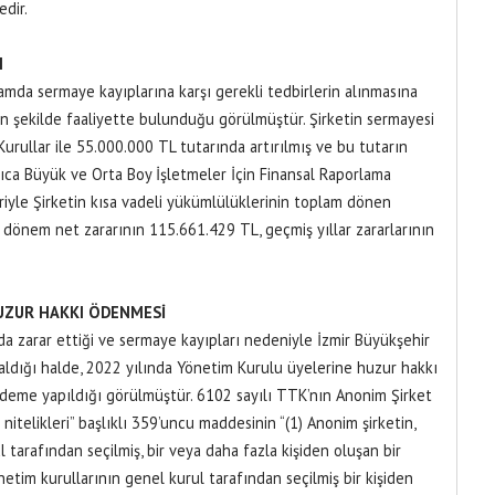
dir.
I
mda sermaye kayıplarına karşı gerekli tedbirlerin alınmasına
 şekilde faaliyette bulunduğu görülmüştür. Şirketin sermayesi
rullar ile 55.000.000 TL tutarında artırılmış ve bu tutarın
Ayrıca Büyük ve Orta Boy İşletmeler İçin Finansal Raporlama
ariyle Şirketin kısa vadeli yükümlülüklerinin toplam dönen
, dönem net zararının 115.661.429 TL, geçmiş yıllar zararlarının
UZUR HAKKI ÖDENMESİ
a zarar ettiği ve sermaye kayıpları nedeniyle İzmir Büyükşehir
aldığı halde, 2022 yılında Yönetim Kurulu üyelerine huzur hakkı
deme yapıldığı görülmüştür. 6102 sayılı TTK’nın Anonim Şirket
 nitelikleri” başlıklı 359’uncu maddesinin “(1) Anonim şirketin,
tarafından seçilmiş, bir veya daha fazla kişiden oluşan bir
etim kurullarının genel kurul tarafından seçilmiş bir kişiden