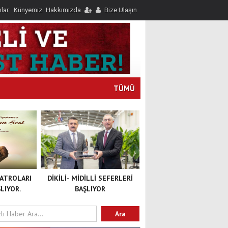
nlar
Künyemiz
Hakkımızda
Bize Ulaşın
TÜMÜ
YATROLARI
DİKİLİ- MİDİLLİ SEFERLERİ
LIYOR.
BAŞLIYOR