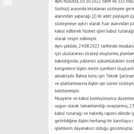
Aynı hususta, 03.10.2022 tarih ve 315 nolu
Gürbüz) arasında imzalanan sözleşme gereğ
alanından yapacağı (2) iki adet paylaşım iç
sözleşmeye aykırı olarak fuar alanından pa
kabul edilerek hizmet işleri kabul tutana
olarak tespit edilmiştir.
Aynı şekilde, 24.08.2022 tarihinde imzalan
için uluslararası strateji oluşturma, planla
bakıldığında, yüklenici yükümlülükleri özetl
kongrelere ilişkin metin içerikleri oluşturma
almaktadır. Bahse konu işin Teknik Şartnamesi
ve planlanmasına ilişkin işin süresi sözleş
belirlenmiştir.
Muayene ve kabul komisyonunca düzenlenen
uygun olarak tamamlandığı onaylanmış, 27.
kabul tutanağı ve hakediş raporu ekinde 
getirildiğine ilişkin herhangi bir kanıtla
işlemlerin dayanaksız olduğu görülmüştür. 