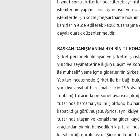
hizmet somut kriterler belirtilerek ayrınt
işlemlerinin yapılmasına ilişkin usul ve e
işlemlerde işin sözleşme/şartname hükümle
kanıtların elde edilerek kabul tutanağına 
dayalı olarak düzenlenmelidir.
BAŞKAN DANIŞMANINA 474 BİN TL KON
Şirket personeli olmayan ve şirketle iş il
yurtdışı seyahatlerine ilişkin ulaşım ve kon
ile muhtelif yeme içme giderlerinin Şirket 
Yapılan incelemede, Şirket ile bir bağı b
yurtdışı seyahat harcamaları için 195-Avan
toplamı) tutarında personel avansı açıldığ
tutarında harcama yapılmış olduğu, bu harcam
kapatıldığı görülmüştür. Ayrıca, aynı kişi
tutarında ulaşım ve konaklama gideri kayded
araçlardan birinin bahsedilen kişi tarafında
karşılandığı görülmüştür. Şirketin kendi f