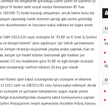
 yevmiye eki belgelerde görüldüğü üzere Şirket ile yüklenici (D.
ince M. Keskin isimli sosyal medya fenomeninin İEF fuar
in 100.000 TL bedel karşılığı anlaşılması; ancak bahse konu kişi
ylaşım yapmadığı halde hizmetin gereği gibi yerine getirildiği
ğının düzenlenmesi ve faturanın kabul edilmesi bir başka örnek
E
an SAM-2022/126 sayılı sözleşme ile “91.İEF ve 8. İzmir İş Günleri
ma ve iletişim hizmeti” alımı yapılmıştır. İşin teknik şartnamesine
S
e, iletişim stratejisi oluşturmak, paydaş analizi yapmak, fuar ve
k, iletişim için hedef kitleler belirlemek gibi ifadeler yer
nin 5.5.’inci maddesine göre 91.İEF ile ilgili iletişim stratejisi
AÇ
menin imzalandığı tarihten itibaren (5) beş gün olarak
 hizmet işleri kabul tutanağında işin sözleşme ve eklerine
E
12.2022 tarih ve GİB2022/02 nolu fatura kabul edilmiştir. Ancak
işin sözleşme ve şartname hükümlerine uygun olarak yerine
yıcı belge bulunmadığından, muayene kabul komisyonunca yapılan
Şirket ihtiyaçlarının tespiti aşamasında öncelikle ihtiyaç konusu