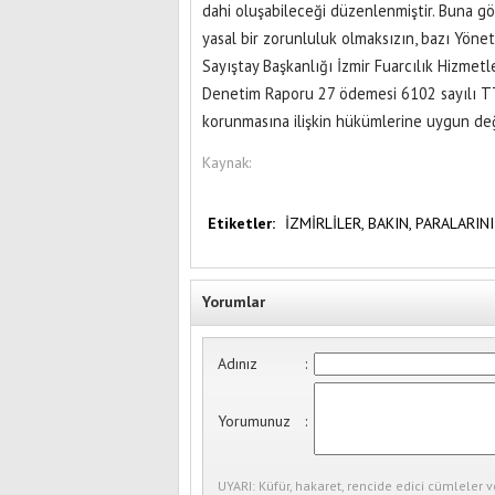
dahi oluşabileceği düzenlenmiştir. Buna gö
yasal bir zorunluluk olmaksızın, bazı Yöne
Sayıştay Başkanlığı İzmir Fuarcılık Hizmetle
Denetim Raporu 27 ödemesi 6102 sayılı TT
korunmasına ilişkin hükümlerine uygun deği
Kaynak:
Etiketler:
İZMİRLİLER,
BAKIN,
PARALARINI
Yorumlar
Adınız
:
Yorumunuz
:
UYARI: Küfür, hakaret, rencide edici cümleler v