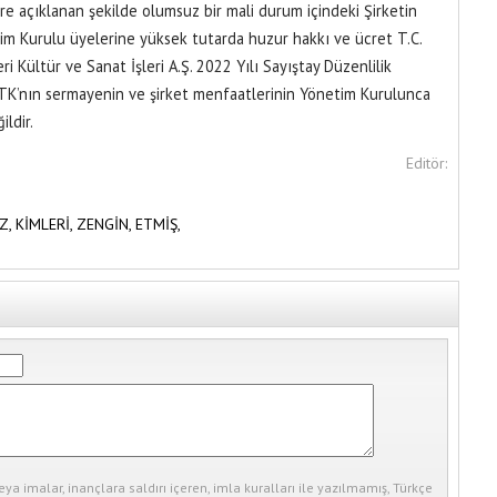
re açıklanan şekilde olumsuz bir mali durum içindeki Şirketin
tim Kurulu üyelerine yüksek tutarda huzur hakkı ve ücret T.C.
ri Kültür ve Sanat İşleri A.Ş. 2022 Yılı Sayıştay Düzenlilik
K’nın sermayenin ve şirket menfaatlerinin Yönetim Kurulunca
ldir.
Editör:
Z,
KİMLERİ,
ZENGİN,
ETMİŞ,
eya imalar, inançlara saldırı içeren, imla kuralları ile yazılmamış, Türkçe