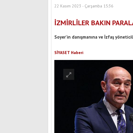
22 Kasım 2023 - Çarşamba 15:36
İZMİRLİLER BAKIN PARAL
Soyer'in danışmanına ve İzfaş yöneticil
SİYASET Haberi