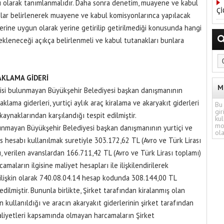
ılı olarak tanımlanmalıdır. Daha sonra denetim, muayene ve kabul
Çİ
saslar belirlenerek muayene ve kabul komisyonlarınca yapılacak
rine uygun olarak yerine getirilip getirilmediği konusunda hangi
ekleneceği açıkça belirlenmeli ve kabul tutanakları bunlara
AKLAMA GİDERİ
M
işkisi bulunmayan Büyükşehir Belediyesi başkan danışmanının
aklama giderleri, yurtiçi aylık araç kiralama ve akaryakıt giderleri
Bu 
gir
kaynaklarından karşılandığı tespit edilmiştir.
kul
mo
ulunmayan Büyükşehir Belediyesi başkan danışmanının yurtiçi ve
ola
s hesabı kullanılmak suretiyle 303.172,62 TL (Avro ve Türk Lirası
ı, verilen avanslardan 166.711,42 TL (Avro ve Türk Lirası toplamı)
aların ilgisine maliyet hesapları ile ilişkilendirilerek
ye ilişkin olarak 740.08.04.14 hesap kodunda 308.144,00 TL
ilmiştir. Bununla birlikte, Şirket tarafından kiralanmış olan
n kullanıldığı ve aracın akaryakıt giderlerinin şirket tarafından
aaliyetleri kapsamında olmayan harcamaların Şirket