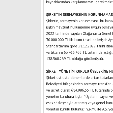
kaynaklarından karşılanmaması gerekmekte
ŞİRKETİN SERMAYESİNİN KORUNMAMAS
Şirketin, sermayenin korunmasına, bu kapsa
ilişkin mevzuat hükümlerine uygun olmayan
2022 tarihinde yapılan Olağanüstü Genel Ku
30.000.000 TL’lik kısmı tescil edilmiştir. 
Standartlarına göre 31.12.2022 tarihi itib
varlıklarını 63.416.466 TL tutarında aştığı
138.560.239 TL olduğu görülmüştür.
ŞİRKET YÖNETİM KURULU ÜYELERİNE H
Şirket üst üste dönemlerde artan tutarlard
Belediyesi bütçesinden sermaye transferi 
ve ücret olarak 614.986,55 TL tutarında ö
yönetim kuruluna ilişkin “Üyelerin sayısı ve
esas sözleşmeyle atanmış veya genel kurul 
yönetim kurulu bulunur.” hükmü ile A.Ş. yön