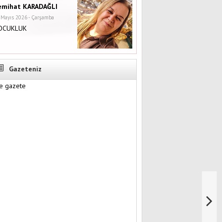
emihat KARADAĞLI
 Mayıs 2026 - Çarşamba
OCUKLUK
Gazeteniz