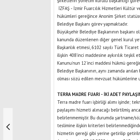
şirketlerin yönetim kurulu başkanlığı göre
İZFAŞ - İzmir Fuarcılık Hizmetleri Kültür 
hükümleri gereğince Anonim Şirket statüsü
Belediye Başkanı görev yapmaktadır.
Büyükşehir Belediye Başkanının başkanı ol
kanunda düzenlenen diğer genel kurul yet
Başkanlık etmesi, 6102 sayılı Türk Ticare
ilişkin 408’inci maddesine aykırılık teşkil 
Kanunu’nun 12’inci maddesi hükmü gereğin
Belediye Başkanının, aynı zamanda anılan 
olması sözü edilen mevzuat hükümlerine u
TERRA MADRE FUARI - İKİ ADET PAYLAŞI
Terra madre fuarı işbirliği alımı işinde;
paylaşımı hizmeti alınacağı belirtilmiş anca
belirlenmemiştir. Bu durumda şartname/sö
teslimine ilişkin kriterleri belirlenmediğ
hizmetin gereği gibi yerine getirilip getiri