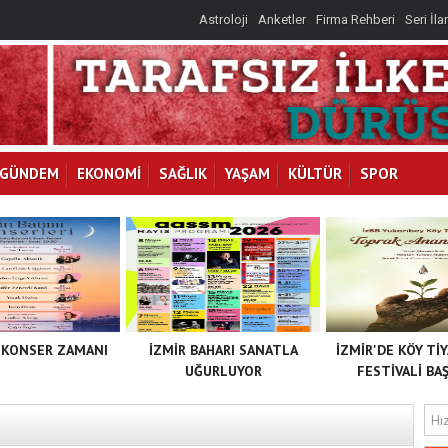
Astroloji
Anketler
Firma Rehberi
Seri İla
İLKAY
I
GÜNDEM
EKONOMİ
SAĞLIK
YAŞAM
KÜLTÜR
SPOR
 KONSER ZAMANI
İZMİR BAHARI SANATLA
İZMİR'DE KÖY Tİ
UĞURLUYOR
FESTİVALİ BAŞ