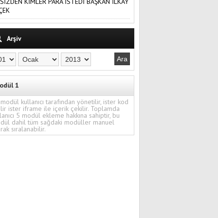
SİZDEN KİMLER PARA İSTEDİ BAŞKAN İLKAY
ÇEK
Arşiv
odül 1
modül kullanıcı tarafından yönetilir, ister kod
ilir ister iframe ile içerik çekilir. Toplamda
lanıcı 5 modül ekleme hakkına sahiptir, bu
dül dahil tüm sağdaki modüller manuel
rak sıralanabilir.