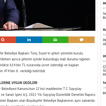
A
07
Si
B
H
06
İ
A
ir Belediye Başkanı Tunç Soyer’in şirket yönetim kurulu
U
rtilirken ayrıca şirketin içinde bulunduğu mali duruma rağmen
03
irlikte 614 bin TL tutarında ücret ödendiği ve başkan
Ç
S
 474 bin tl verildiği belirtildi.
M
LERİNE UYGUN DEĞİLDİR
S
29
r Belediyesi Kanunu’nun 12’inci maddesine T.C. Sayıştay
B
r ve Sanat İşleri A.Ş. 2022 Yılı Sayıştay Düzenlilik Denetim Raporu
isinin Başkanı olan Büyükşehir Belediye Başkanının, aynı zamanda