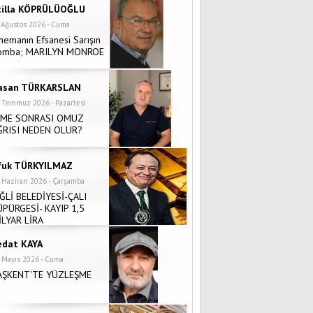
tilla KÖPRÜLÜOĞLU
 Ağustos 2026 - Cuma
nemanın Efsanesi Sarışın
omba; MARILYN MONROE
asan TÜRKARSLAN
 Temmuz 2026 - Pazartesi
NME SONRASI OMUZ
ĞRISI NEDEN OLUR?
fuk TÜRKYILMAZ
 Haziran 2026 - Çarşamba
İĞLİ BELEDİYESİ-ÇALI
ÜPÜRGESİ- KAYIP 1,5
İLYAR LİRA
edat KAYA
 Mayıs 2026 - Cuma
AŞKENT'TE YÜZLEŞME