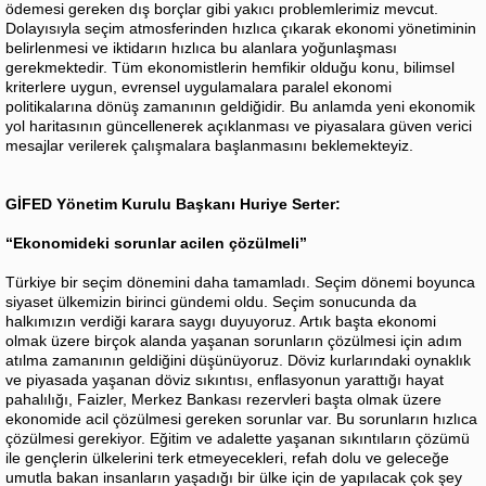
ödemesi gereken dış borçlar gibi yakıcı problemlerimiz mevcut.
Dolayısıyla seçim atmosferinden hızlıca çıkarak ekonomi yönetiminin
belirlenmesi ve iktidarın hızlıca bu alanlara yoğunlaşması
gerekmektedir. Tüm ekonomistlerin hemfikir olduğu konu, bilimsel
kriterlere uygun, evrensel uygulamalara paralel ekonomi
politikalarına dönüş zamanının geldiğidir. Bu anlamda yeni ekonomik
yol haritasının güncellenerek açıklanması ve piyasalara güven verici
mesajlar verilerek çalışmalara başlanmasını beklemekteyiz.
GİFED Yönetim Kurulu Başkanı Huriye Serter:
“Ekonomideki sorunlar acilen çözülmeli”
Türkiye bir seçim dönemini daha tamamladı. Seçim dönemi boyunca
siyaset ülkemizin birinci gündemi oldu. Seçim sonucunda da
halkımızın verdiği karara saygı duyuyoruz. Artık başta ekonomi
olmak üzere birçok alanda yaşanan sorunların çözülmesi için adım
atılma zamanının geldiğini düşünüyoruz. Döviz kurlarındaki oynaklık
ve piyasada yaşanan döviz sıkıntısı, enflasyonun yarattığı hayat
pahalılığı, Faizler, Merkez Bankası rezervleri başta olmak üzere
ekonomide acil çözülmesi gereken sorunlar var. Bu sorunların hızlıca
çözülmesi gerekiyor. Eğitim ve adalette yaşanan sıkıntıların çözümü
ile gençlerin ülkelerini terk etmeyecekleri, refah dolu ve geleceğe
umutla bakan insanların yaşadığı bir ülke için de yapılacak çok şey