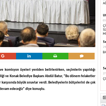
A
U
03
Ç
S
M
S
29
B
S
ve komisyon üyeleri yeniden belirlenirken, seçimlerin yapıldığı
27
liği ve Konak Belediye Başkanı Abdül Batur, “
Bu dönem felaketler
Ç
 karşısında büyük sınavlar verdi. Belediyelerin bütçelerini de çok
 devam edeceğiz
” diye konuştu.