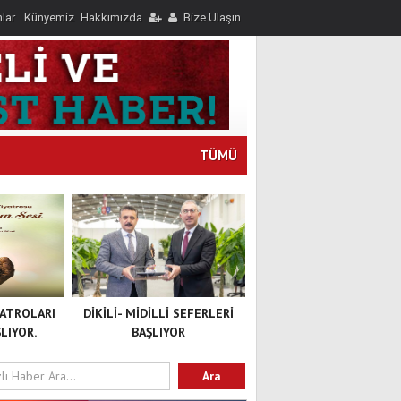
nlar
Künyemiz
Hakkımızda
Bize Ulaşın
TÜMÜ
YATROLARI
DİKİLİ- MİDİLLİ SEFERLERİ
LIYOR.
BAŞLIYOR