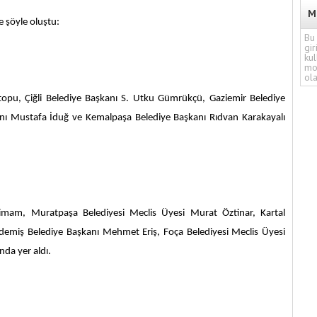
M
se şöyle oluştu:
Bu 
gir
kul
mo
ola
topu, Çiğli Belediye Başkanı S. Utku Gümrükçü, Gaziemir Belediye
anı Mustafa İduğ ve Kemalpaşa Belediye Başkanı Rıdvan Karakayalı
am, Muratpaşa Belediyesi Meclis Üyesi Murat Öztinar, Kartal
demiş Belediye Başkanı Mehmet Eriş, Foça Belediyesi Meclis Üyesi
da yer aldı.