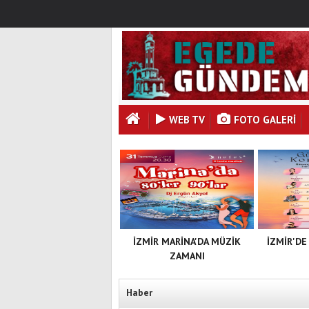
WEB TV
FOTO GALERI
İZMİR MARİNA'DA MÜZİK
İZMİR'DE
ZAMANI
Haber