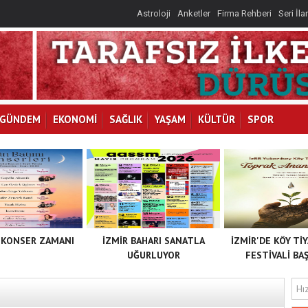
Astroloji
Anketler
Firma Rehberi
Seri İla
GÜNDEM
EKONOMİ
SAĞLIK
YAŞAM
KÜLTÜR
SPOR
 KONSER ZAMANI
İZMİR BAHARI SANATLA
İZMİR'DE KÖY Tİ
UĞURLUYOR
FESTİVALİ BAŞ