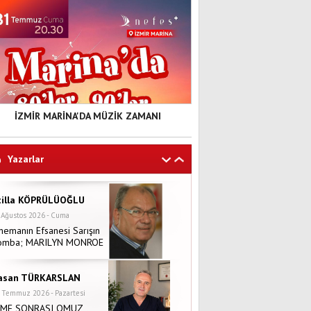
İZMİR MARİNA'DA MÜZİK ZAMANI
Yazarlar
tilla KÖPRÜLÜOĞLU
 Ağustos 2026 - Cuma
nemanın Efsanesi Sarışın
omba; MARILYN MONROE
asan TÜRKARSLAN
 Temmuz 2026 - Pazartesi
NME SONRASI OMUZ