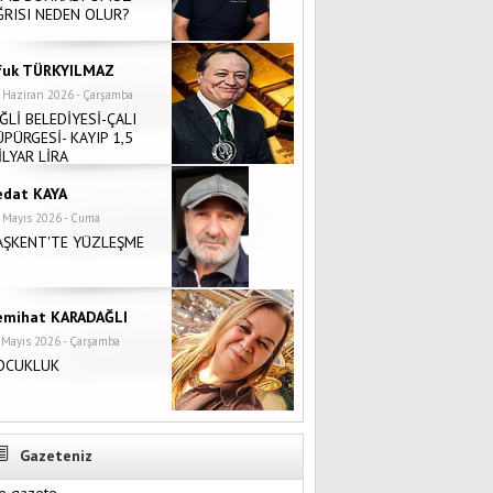
ĞRISI NEDEN OLUR?
fuk TÜRKYILMAZ
 Haziran 2026 - Çarşamba
İĞLİ BELEDİYESİ-ÇALI
ÜPÜRGESİ- KAYIP 1,5
İLYAR LİRA
edat KAYA
 Mayıs 2026 - Cuma
AŞKENT'TE YÜZLEŞME
emihat KARADAĞLI
 Mayıs 2026 - Çarşamba
OCUKLUK
Gazeteniz