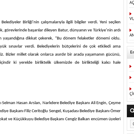
AÇ
V
diyeler Birliği’nin çalışmalarıyla ilgili bilgiler verdi. Yeni seçilen
 görevlerinde başarılar dileyen Batur, dünyanın ve Türkiye’nin ardı
AN
in yaşandığına dikkat çekerek, “Bu dönem felaketler dönemi oldu.
üyük sınavlar verdi. Belediyelerin bütçelerini de çok etkiledi ama
E
 Bizler millet olarak onlarca asırdır bir arada yaşamanın gücünü,
ndir ki yerelde birliktelik ülkemizde de birlikteliği kalıcı hale
Çİ
ı Selman Hasan Arslan, Narlıdere Belediye Başkanı Ali Engin, Çeşme
diye Başkanı Filiz Ceritoğlu Sengel, Kuşadası Belediye Başkanı Ömer
kat ve Küçükkuyu Belediye Başkanı Cengiz Balkan encümen üyeleri