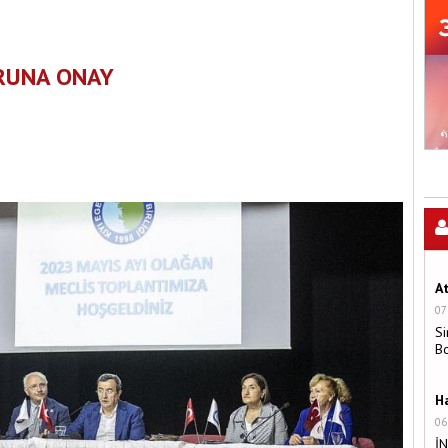
ORUNA ONAY
A
07
Si
B
H
06
İ