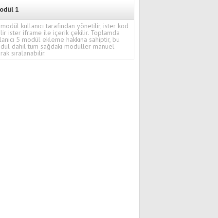
odül 1
modül kullanıcı tarafından yönetilir, ister kod
ilir ister iframe ile içerik çekilir. Toplamda
lanıcı 5 modül ekleme hakkına sahiptir, bu
dül dahil tüm sağdaki modüller manuel
rak sıralanabilir.