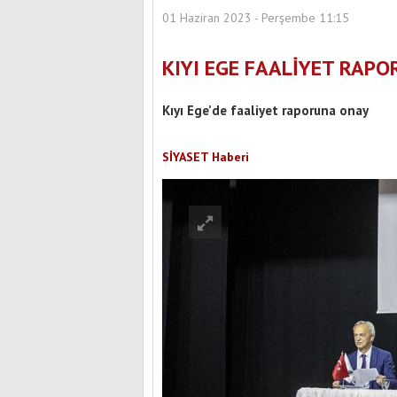
01 Haziran 2023 - Perşembe 11:15
KIYI EGE FAALİYET RAP
Kıyı Ege’de faaliyet raporuna onay
SİYASET Haberi