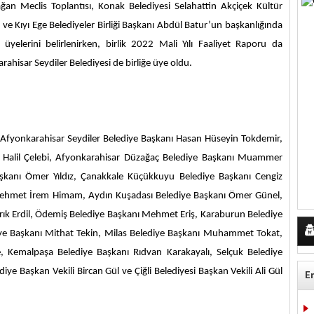
lağan Meclis Toplantısı, Konak Belediyesi Selahattin Akçiçek Kültür
ve Kıyı Ege Belediyeler Birliği Başkanı Abdül Batur’un başkanlığında
elerini belirlenirken, birlik 2022 Mali Yılı Faaliyet Raporu da
rahisar Seydiler Belediyesi de birliğe üye oldu.
 Afyonkarahisar Seydiler Belediye Başkanı Hasan Hüseyin Tokdemir,
nı Halil Çelebi, Afyonkarahisar Düzağaç Belediye Başkanı Muammer
Başkanı Ömer Yıldız, Çanakkale Küçükkuyu Belediye Başkanı Cengiz
 Mehmet İrem Himam, Aydın Kuşadası Belediye Başkanı
Ömer Günel,
arık Erdil, Ödemiş Belediye Başkanı Mehmet Eriş, Karaburun Belediye
diye Başkanı Mithat Tekin, Milas Belediye Başkanı Muhammet Tokat,
, Kemalpaşa Belediye Başkanı Rıdvan Karakayalı, Selçuk Belediye
diye Başkan Vekili Bircan Gül ve Çiğli Belediyesi Başkan Vekili Ali Gül
E