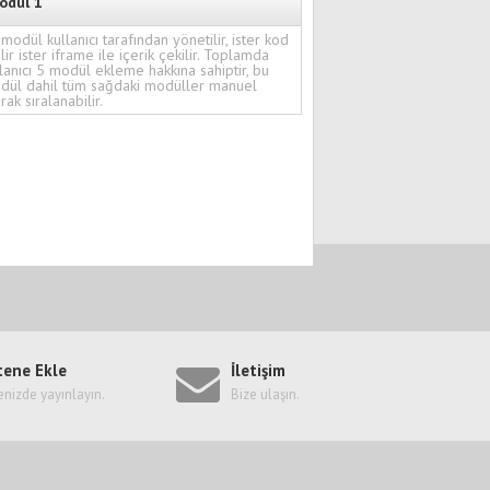
odül 1
modül kullanıcı tarafından yönetilir, ister kod
ilir ister iframe ile içerik çekilir. Toplamda
lanıcı 5 modül ekleme hakkına sahiptir, bu
dül dahil tüm sağdaki modüller manuel
rak sıralanabilir.
tene Ekle
İletişim
enizde yayınlayın.
Bize ulaşın.