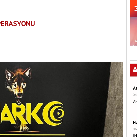
OPERASYONU
A
04
A
H
06
İ