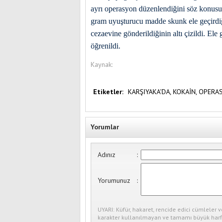
ayrı operasyon düzenlendiğini söz konusu 
gram uyuşturucu madde skunk ele geçirdiği
cezaevine gönderildiğinin altı çizildi. Ele
öğrenildi.
Kaynak:
Etiketler:
KARŞIYAKA'DA,
KOKAİN,
OPERA
Yorumlar
Adınız
:
Yorumunuz
:
UYARI: Küfür, hakaret, rencide edici cümleler v
karakter kullanılmayan ve tamamı büyük harfl