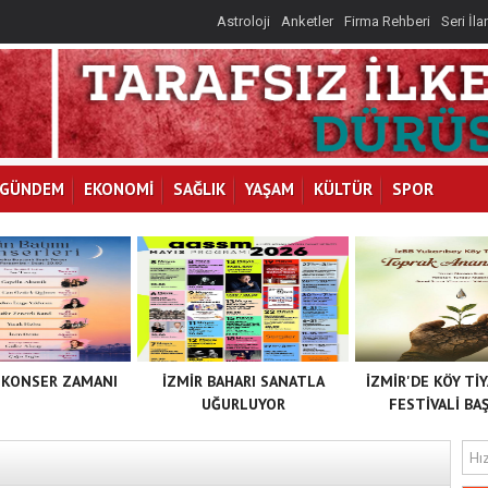
Astroloji
Anketler
Firma Rehberi
Seri İla
GÜNDEM
EKONOMİ
SAĞLIK
YAŞAM
KÜLTÜR
SPOR
 KONSER ZAMANI
İZMİR BAHARI SANATLA
İZMİR'DE KÖY Tİ
UĞURLUYOR
FESTİVALİ BAŞ