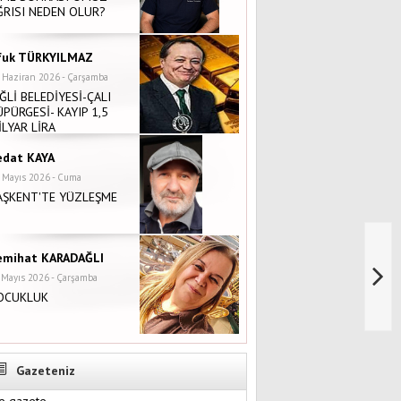
ĞRISI NEDEN OLUR?
fuk TÜRKYILMAZ
 Haziran 2026 - Çarşamba
İĞLİ BELEDİYESİ-ÇALI
ÜPÜRGESİ- KAYIP 1,5
İLYAR LİRA
edat KAYA
 Mayıs 2026 - Cuma
AŞKENT'TE YÜZLEŞME
emihat KARADAĞLI
 Mayıs 2026 - Çarşamba
OCUKLUK
Gazeteniz