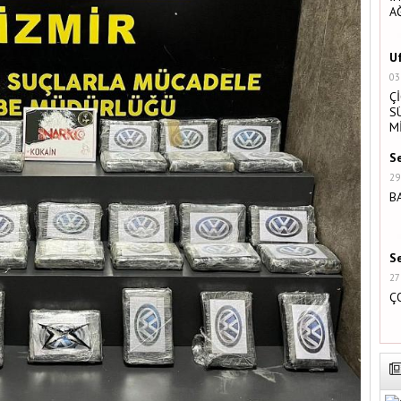
A
U
03
Ç
S
M
S
29
B
S
27
Ç