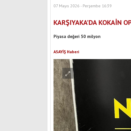
07 Mayıs 2026 - Perşembe 16:39
KARŞIYAKA'DA KOKAİN 
Piyasa değeri 50 milyon
ASAYİŞ Haberi