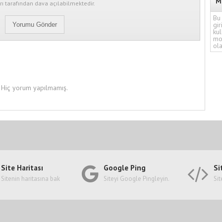
M
ı tarafından dava açılabilmektedir.
Bu 
gir
kul
mo
ola
Hiç yorum yapılmamış.
Site Haritası
Google Ping
Si
Sitenin haritasına bak
Siteyi Google Pingleyin.
Sit