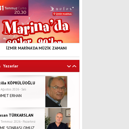
İZMİR MARİNA'DA MÜZİK ZAMANI
Yazarlar
tilla KÖPRÜLÜOĞLU
 Ağustos 2026 - Salı
HMET ERHAN
asan TÜRKARSLAN
 Temmuz 2026 - Pazartesi
NME SONRASI OMUZ