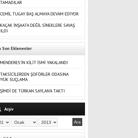
ATAMADILAR
CEMİL TUGAY BAŞ ALMAYA DEVAM EDİYOR
KAÇAK İNŞAATA DEĞİL SİNEKLERE SAVAŞ
ILDI
n Son Eklenenler
MENDERES'İN KİLİT İSMİ YAKALANDI
TAKSİCİLERDEN ŞOFÖRLER ODASINA
ÜYÜK SUÇLAMA
ŞİMDİ DE TÜRKAN SAYLAN'A TAKTI
Arşiv