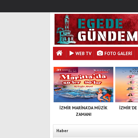
WEB TV
FOTO GALERI
İZMİR MARİNA'DA MÜZİK
İZMİR'DE
ZAMANI
Haber