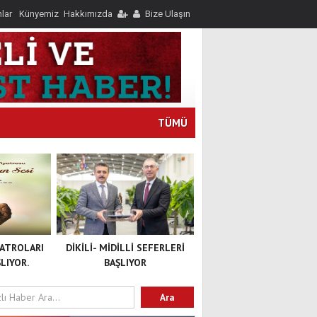
nlar
Künyemiz
Hakkımızda
Bize Ulaşın
TÜMÜ
YATROLARI
DİKİLİ- MİDİLLİ SEFERLERİ
LIYOR.
BAŞLIYOR