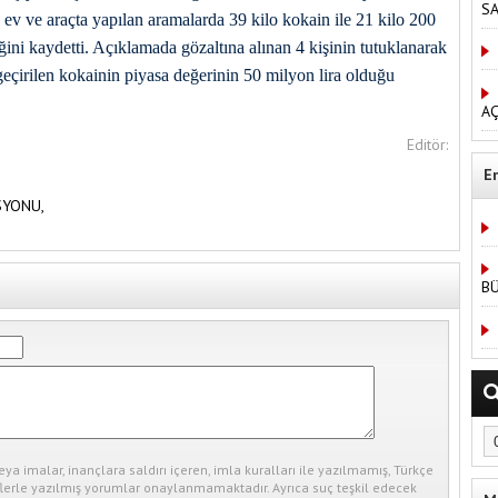
S
ev ve araçta yapılan aramalarda 39 kilo kokain ile 21 kilo 200
ni kaydetti. Açıklamada gözaltına alınan 4 kişinin tutuklanarak
 geçirilen kokainin piyasa değerinin 50 milyon lira olduğu
AÇ
Editör:
E
SYONU,
B
eya imalar, inançlara saldırı içeren, imla kuralları ile yazılmamış, Türkçe
erle yazılmış yorumlar onaylanmamaktadır. Ayrıca suç teşkil edecek