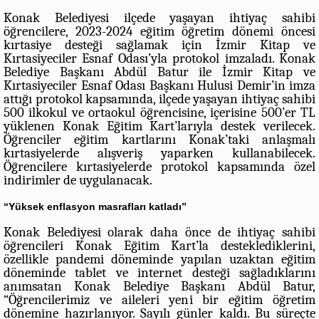
Konak Belediyesi ilçede yaşayan ihtiyaç sahibi
öğrencilere, 2023-2024 eğitim öğretim dönemi öncesi
kırtasiye desteği sağlamak için İzmir Kitap ve
Kırtasiyeciler Esnaf Odası’yla protokol imzaladı. Konak
Belediye Başkanı Abdül Batur ile İzmir Kitap ve
Kırtasiyeciler Esnaf Odası Başkanı Hulusi Demir’in imza
attığı protokol kapsamında, ilçede yaşayan ihtiyaç sahibi
500 ilkokul ve ortaokul öğrencisine, içerisine 500’er TL
yüklenen Konak Eğitim Kart’larıyla destek verilecek.
Öğrenciler eğitim kartlarını Konak’taki anlaşmalı
kırtasiyelerde alışveriş yaparken kullanabilecek.
Öğrencilere kırtasiyelerde protokol kapsamında özel
indirimler de uygulanacak.
“Yüksek enflasyon masrafları katladı”
Konak Belediyesi olarak daha önce de ihtiyaç sahibi
öğrencileri Konak Eğitim Kart’la desteklediklerini,
özellikle pandemi döneminde yapılan uzaktan eğitim
döneminde tablet ve internet desteği sağladıklarını
anımsatan Konak Belediye Başkanı Abdül Batur,
“Öğrencilerimiz ve aileleri yeni bir eğitim öğretim
dönemine hazırlanıyor. Sayılı günler kaldı. Bu süreçte