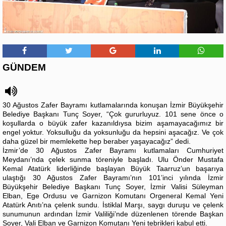
GÜNDEM
30 Ağustos Zafer Bayramı kutlamalarında konuşan İzmir Büyükşehir
Belediye Başkanı Tunç Soyer, “Çok gururluyuz. 101 sene önce o
koşullarda o büyük zafer kazanıldıysa bizim aşamayacağımız bir
engel yoktur. Yoksulluğu da yoksunluğu da hepsini aşacağız. Ve çok
daha güzel bir memlekette hep beraber yaşayacağız” dedi.
İzmir’de 30 Ağustos Zafer Bayramı kutlamaları Cumhuriyet
Meydanı’nda çelek sunma töreniyle başladı. Ulu Önder Mustafa
Kemal Atatürk liderliğinde başlayan Büyük Taarruz’un başarıya
ulaştığı 30 Ağustos Zafer Bayramı’nın 101’inci yılında İzmir
Büyükşehir Belediye Başkanı Tunç Soyer, İzmir Valisi Süleyman
Elban, Ege Ordusu ve Garnizon Komutanı Orgeneral Kemal Yeni
Atatürk Anıtı’na çelenk sundu. İstiklal Marşı, saygı duruşu ve çelenk
sunumunun ardından İzmir Valiliği’nde düzenlenen törende Başkan
Soyer, Vali Elban ve Garnizon Komutanı Yeni tebrikleri kabul etti.