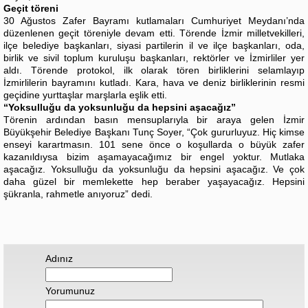
Geçit töreni
30 Ağustos Zafer Bayramı kutlamaları Cumhuriyet Meydanı’nda
düzenlenen geçit töreniyle devam etti. Törende İzmir milletvekilleri,
ilçe belediye başkanları, siyasi partilerin il ve ilçe başkanları, oda,
birlik ve sivil toplum kuruluşu başkanları, rektörler ve İzmirliler yer
aldı. Törende protokol, ilk olarak tören birliklerini selamlayıp
İzmirlilerin bayramını kutladı. Kara, hava ve deniz birliklerinin resmi
geçidine yurttaşlar marşlarla eşlik etti.
“Yoksulluğu da yoksunluğu da hepsini aşacağız”
Törenin ardından basın mensuplarıyla bir araya gelen İzmir
Büyükşehir Belediye Başkanı Tunç Soyer, “Çok gururluyuz. Hiç kimse
enseyi karartmasın. 101 sene önce o koşullarda o büyük zafer
kazanıldıysa bizim aşamayacağımız bir engel yoktur. Mutlaka
aşacağız. Yoksulluğu da yoksunluğu da hepsini aşacağız. Ve çok
daha güzel bir memlekette hep beraber yaşayacağız. Hepsini
şükranla, rahmetle anıyoruz” dedi.
Adınız
Yorumunuz