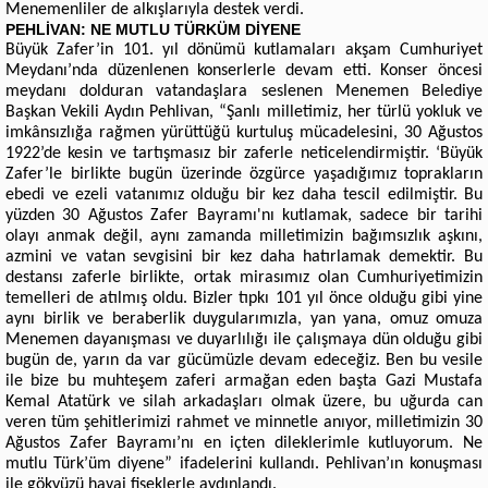
Menemenliler de alkışlarıyla destek verdi.
PEHLİVAN: NE MUTLU TÜRKÜM DİYENE
Büyük Zafer’in 101. yıl dönümü kutlamaları akşam Cumhuriyet
Meydanı’nda düzenlenen konserlerle devam etti. Konser öncesi
meydanı dolduran vatandaşlara seslenen Menemen Belediye
Başkan Vekili Aydın Pehlivan, “Şanlı milletimiz, her türlü yokluk ve
imkânsızlığa rağmen yürüttüğü kurtuluş mücadelesini, 30 Ağustos
1922’de kesin ve tartışmasız bir zaferle neticelendirmiştir. ‘Büyük
Zafer’le birlikte bugün üzerinde özgürce yaşadığımız toprakların
ebedi ve ezeli vatanımız olduğu bir kez daha tescil edilmiştir. Bu
yüzden 30 Ağustos Zafer Bayramı'nı kutlamak, sadece bir tarihi
olayı anmak değil, aynı zamanda milletimizin bağımsızlık aşkını,
azmini ve vatan sevgisini bir kez daha hatırlamak demektir. Bu
destansı zaferle birlikte, ortak mirasımız olan Cumhuriyetimizin
temelleri de atılmış oldu. Bizler tıpkı 101 yıl önce olduğu gibi yine
aynı birlik ve beraberlik duygularımızla, yan yana, omuz omuza
Menemen dayanışması ve duyarlılığı ile çalışmaya dün olduğu gibi
bugün de, yarın da var gücümüzle devam edeceğiz. Ben bu vesile
ile bize bu muhteşem zaferi armağan eden başta Gazi Mustafa
Kemal Atatürk ve silah arkadaşları olmak üzere, bu uğurda can
veren tüm şehitlerimizi rahmet ve minnetle anıyor, milletimizin 30
Ağustos Zafer Bayramı’nı en içten dileklerimle kutluyorum. Ne
mutlu Türk’üm diyene” ifadelerini kullandı. Pehlivan’ın konuşması
ile gökyüzü havai fişeklerle aydınlandı.