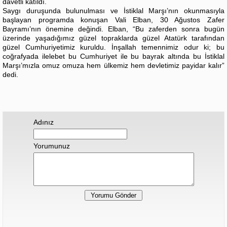
davetli katıldı.
Saygı duruşunda bulunulması ve İstiklal Marşı’nın okunmasıyla
başlayan programda konuşan Vali Elban, 30 Ağustos Zafer
Bayramı’nın önemine değindi. Elban, “Bu zaferden sonra bugün
üzerinde yaşadığımız güzel topraklarda güzel Atatürk tarafından
güzel Cumhuriyetimiz kuruldu. İnşallah temennimiz odur ki; bu
coğrafyada ilelebet bu Cumhuriyet ile bu bayrak altında bu İstiklal
Marşı’mızla omuz omuza hem ülkemiz hem devletimiz payidar kalır”
dedi.
Adınız
Yorumunuz