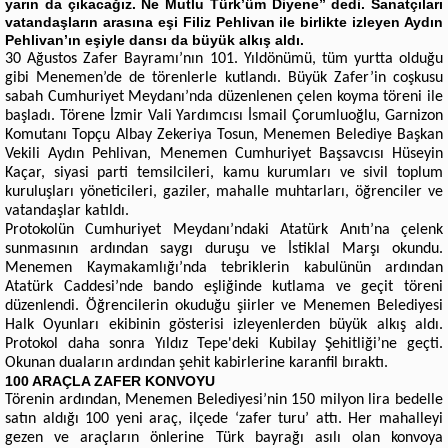
yarın da çıkacağız. Ne Mutlu Türk’üm Diyene” dedi. Sanatçıları
vatandaşların arasına eşi Filiz Pehlivan ile birlikte izleyen Aydın
Pehlivan’ın eşiyle dansı da büyük alkış aldı.
30 Ağustos Zafer Bayramı’nın 101. Yıldönümü, tüm yurtta olduğu
gibi Menemen’de de törenlerle kutlandı. Büyük Zafer’in coşkusu
sabah Cumhuriyet Meydanı’nda düzenlenen çelen koyma töreni ile
başladı. Törene İzmir Vali Yardımcısı İsmail Çorumluoğlu, Garnizon
Komutanı Topçu Albay Zekeriya Tosun, Menemen Belediye Başkan
Vekili Aydın Pehlivan, Menemen Cumhuriyet Başsavcısı Hüseyin
Kaçar, siyasi parti temsilcileri, kamu kurumları ve sivil toplum
kuruluşları yöneticileri, gaziler, mahalle muhtarları, öğrenciler ve
vatandaşlar katıldı.
Protokolün Cumhuriyet Meydanı’ndaki Atatürk Anıtı’na çelenk
sunmasının ardından saygı duruşu ve İstiklal Marşı okundu.
Menemen Kaymakamlığı’nda tebriklerin kabulünün ardından
Atatürk Caddesi’nde bando eşliğinde kutlama ve geçit töreni
düzenlendi. Öğrencilerin okuduğu şiirler ve Menemen Belediyesi
Halk Oyunları ekibinin gösterisi izleyenlerden büyük alkış aldı.
Protokol daha sonra Yıldız Tepe'deki Kubilay Şehitliği’ne geçti.
Okunan duaların ardından şehit kabirlerine karanfil bıraktı.
100 ARAÇLA ZAFER KONVOYU
Törenin ardından, Menemen Belediyesi’nin 150 milyon lira bedelle
satın aldığı 100 yeni araç, ilçede ‘zafer turu’ attı. Her mahalleyi
gezen ve araçların önlerine Türk bayrağı asılı olan konvoya