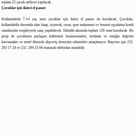
toplam 25 çocuk atölyesi yapılacak.
Çocuklar için ikinci el pazarı
Kutlamalarda 7-14 yaş arası çocuklar için ikinci el pazarı da kurulacak. Çocuklar,
kullanılabilir durumda olan kitap, oyuncak, oyun, spor malzemesi ve benzeri eşyalarını kendi
stantlarında sergileyerek satış yapabilecek. Etkinlik alanında toplam 120 stant kurulacak. Bu
proje ile çocukların paylaşım kültürünü benimsemeleri, üretimin ve emeğin değerini
kavramaları ve temel düzeyde alışveriş deneyimi edinmeleri amaçlanıyor. Başvuru için 232.
293 17 24 ve 232. 294 23 04 numaralı telefonlar aranabilir.
Adınız
Yorumunuz