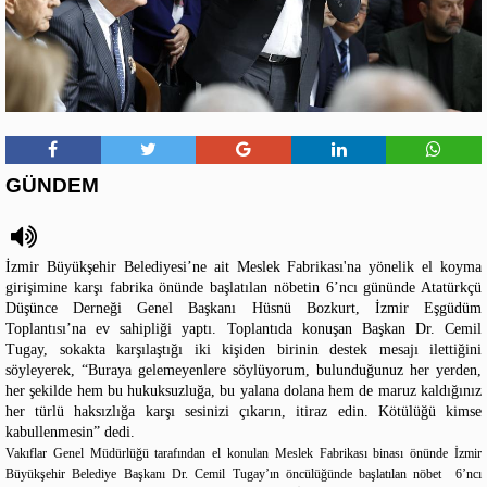
GÜNDEM
İzmir Büyükşehir Belediyesi’ne ait Meslek Fabrikası'na yönelik el koyma
girişimine karşı fabrika önünde başlatılan nöbetin 6’ncı gününde Atatürkçü
Düşünce Derneği Genel Başkanı Hüsnü Bozkurt, İzmir Eşgüdüm
Toplantısı’na ev sahipliği yaptı. Toplantıda konuşan Başkan Dr. Cemil
Tugay, sokakta karşılaştığı iki kişiden birinin destek mesajı ilettiğini
söyleyerek, “Buraya gelemeyenlere söylüyorum, bulunduğunuz her yerden,
her şekilde hem bu hukuksuzluğa, bu yalana dolana hem de maruz kaldığınız
her türlü haksızlığa karşı sesinizi çıkarın, itiraz edin. Kötülüğü kimse
kabullenmesin” dedi.
Vakıflar Genel Müdürlüğü tarafından el konulan Meslek Fabrikası binası önünde İzmir
Büyükşehir Belediye Başkanı Dr. Cemil Tugay’ın öncülüğünde başlatılan nöbet 6’ncı