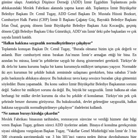
gününe ulaştı. Atatürkçü Düşünce Derneği (ADD) İzmir Eşgüdüm Toplantısını polis
ablukasındaki Meslek Fabrikası alanında yapma kararı aldı. Toplantıya İzmir Büyükşehir
Belediye Başkanı Dr. Cemil Tugay, ADD Genel Başkanı Dr. Mustafa Hüsnü Bozkurt,
Cumhuriyet Halk Partisi (CHP) İzmir İl Başkanı Çağatay Güç, Bayraklı Belediye Başkanı
İrfan Önal, geçmiş dönem İzmir Büyükşehir Belediye Başkanı Aziz Kocaoğlu, geçmiş
dönem Çiğli Belediye Başkanı Utku Gümrükçü, ADD’nin İzmir’deki şube başkanları ve çok
sayıda İzmirli katıldı.
“Halkın hakkına saygısızlık normalleştirilmeye çalışılıyor”
Toplantıda konuşan Başkan Dr. Cemil Tugay, “Burada olmanız bizim için çok değerli ve
anlamlı. Bize cumhuriyeti miras bırakan Ata’mızın İzmir’e armağan ettiği bir bina. En
azından bu mirasa, İzmir’in şehitlerine saygılı bir duruş göstermeleri gerekirdi. Türkiye’de
ilk defa bir kamu kurumu başka bir kamu kurumuyla mülkiyet tartışması yaşıyor. Normalde
iki ayrı kurumun bir şekilde hukuk zemininde uzlaşması gerekirken, bina sabahın 5’inde
polis baskınıyla ablukaya alınıyor. Bu hukuksuz tavra karşı sessizce buradan çıkıp gitmemizi
söylediler. Bunu yapamadık. Bu konu sadece İzmir Büyükşehir Belediye Başkanının sorunu
değil. Sadece bir mülkiyet sorunu da değil. Bu, büyük bir saygısızlık. İzmir halkına ait olan
herhangi bir mülke devlet kurumu da olsa bu şekilde el konulamaz. Türkiye’nin pek çok
şehrinde benzer durumu görüyoruz. Bu hukuksuzluk, devlet geleneğine saygısızlık, halkın
hakkına saygısızlık normalleştirilmeye çalışılıyor” ifadelerini kullandı.
“Ne zaman burayı kiralığa çıkardın”
Meslek Fabrikası binasının tarihinden, restorasyon sürecine ve verdiği hizmete dair bilgi
veren Başkan Tugay, gelinen süreci ADD üyelerine anlattı. Binaya el konulma gerekçesinin
siyasi olduğunu vurgulayan Başkan Tugay, “Vakıflar Genel Müdürlüğü’nün İzmir’de 3 bin
500 civarında gayrimenkulü var. 3 bin 501’inci yapıya neden ihtiyaç duyduğunuzu bize