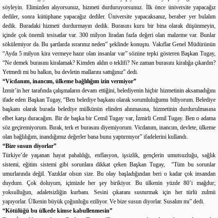
söyleyin. Elimizden alıyorsunuz, hizmeti durduruyorsunuz. İlk önce üniversite yapacağız
dediler, sonra kütüphane yapacağız dediler. Üniversite yapacaksanız, beraber yer bulalım
dedik. Buradaki hizmeti durdurmayın dedik. Burasını kuru bir bina olarak düşünmeyin,
içinde çok önemli tesisatlar var. 300 milyon liradan fazla değeri olan malzeme var. Bunlar
sökülemiyor da. Bu şartlarda ısrarınız neden” şeklinde konuştu. Vakıflar Genel Müdürünün
“Ayda 5 milyon kira vermeye hazır olan insanlar var” sözüne tepki gösteren Başkan Tugay,
“Ne demek burasını kiralamak? Kimden aldın o teklifi? Ne zaman burasını kiralığa çıkardın?
Yetmedi mi bu halkın, bu devletin mallarını sattığınız” dedi.
“Vicdanım, inancım, ülkeme bağlılığım izin vermiyor”
İzmir’in her tarafında çalışmaların devam ettiğini, belediyenin hiçbir hizmetinin aksamadığını
ifade eden Başkan Tugay, “Ben belediye başkanı olarak sorumluluğumu biliyorum. Belediye
başkanı olarak burada belediye mülkünün elinden alınmasına, hizmetinin durdurulmasına
elbet karşı duracağım. Bir de başka bir Cemil Tugay var, İzmirli Cemil Tugay. Ben o adama
söz geçiremiyorum. Bırak, terk et burasını diyemiyorum. Vicdanım, inancım, devlete, ülkeme
olan bağlılığım, inandığımız değerler bana bunu yaptırmıyor” ifadelerini kullandı.
“Bize susun diyorlar”
Türkiye’de yaşanan hayat pahalılığı, enflasyon, işsizlik, gençlerin umutsuzluğu, sağlık
sistemi, eğitim sistemi gibi sorunlara dikkat çeken Başkan Tugay, “Tüm bu sorunlar
umurlarında değil. Yazıklar olsun size. Bu olay başladığından beri o kadar çok insandan
duydum. Çok doluyum, içimizde her şey birikiyor. Bu ülkenin yüzde 80’i mağdur;
yoksulluğun, adaletsizliğin kurbanı. Sesini çıkaranı susturmak için her türlü zulmü
yapıyorlar. Ülkenin büyük çoğunluğu eziliyor. Ve bize susun diyorlar. Susalım mı” dedi.
“Kötülüğü bu ülkede kimse kabullenmesin”