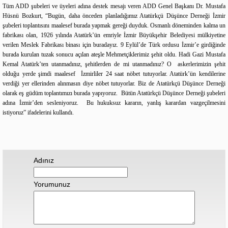
Tüm ADD şubeleri ve üyeleri adına destek mesajı veren ADD Genel Başkanı Dr. Mustafa
Hüsnü Bozkurt, “Bugün, daha önceden planladığımız Atatürkçü Düşünce Derneği İzmir
şubeleri toplantısını maalesef burada yapmak gereği duyduk. Osmanlı döneminden kalma un
fabrikası olan, 1926 yılında Atatürk’ün emriyle İzmir Büyükşehir Belediyesi mülkiyetine
verilen Meslek Fabrikası binası için buradayız. 9 Eylül’de Türk ordusu İzmir’e girdiğinde
burada kurulan tuzak sonucu açılan ateşle Mehmetçiklerimiz şehit oldu. Hadi Gazi Mustafa
Kemal Atatürk’ten utanmadınız, şehitlerden de mi utanmadınız? O askerlerimizin şehit
olduğu yerde şimdi maalesef İzmirliler 24 saat nöbet tutuyorlar. Atatürk’ün kendilerine
verdiği yer ellerinden alınmasın diye nöbet tutuyorlar. Biz de Atatürkçü Düşünce Derneği
olarak eş güdüm toplantımızı burada yapıyoruz. Bütün Atatürkçü Düşünce Derneği şubeleri
adına İzmir’den sesleniyoruz. Bu hukuksuz kararın, yanlış karardan vazgeçilmesini
istiyoruz” ifadelerini kullandı.
Adınız
Yorumunuz