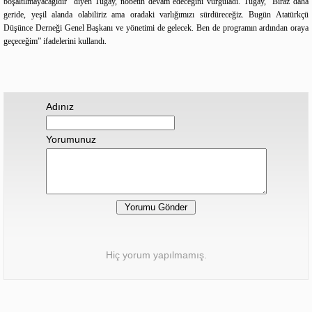
boşaltılmayacağıdır” diyen Tugay, nöbetin devam edeceğini vurguladı. Tugay, “Biraz daha
geride, yeşil alanda olabiliriz ama oradaki varlığımızı sürdüreceğiz. Bugün Atatürkçü
Düşünce Derneği Genel Başkanı ve yönetimi de gelecek. Ben de programın ardından oraya
geçeceğim” ifadelerini kullandı.
Adınız
Yorumunuz
Hiç yorum yapılmamış.