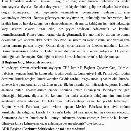
Tüm İzmirlilere seslenen Başkan Tugay, “Bir avuç insan burada toplanıyor bir şeyler
konuşuyorlar diyorlar. Sokakta duyuyorum, iki kişiden birisi gelip biz olaydan haberdarız,
doğru bulmuyoruz, haklı tepkinizde yanınızdayız, gelemiyoruz, gidemiyoruz ama
yanınızdayız diyorlar. Buraya gelemeyenlere söylüyorum, bulunduğunuz her yerden, her
şekilde hem bu hukuksuzluğa, bu yalana dolana hem de maruz kaldığınız her türlü haksızlığa
karşı sesinizi çıkarın, itiraz edin, bir şeyler söyleyin. Adaletsizlik ve kötülük
normalleşmemeli. Kimse bunu normal olarak görmemeli. Bu anormal bir durum ve bunun
devamında yeni anormallikler herkesi bekliyor. Bu sistem bir avuç insanın işine yarıyor ama
halkın tamamı perişan oluyor. Ondan dolayı çocuklarımız bu ülkeden umudunu kestiler.
Bizim insanlarımız neden bu kadar sessiz diyorlar ve bu ülkeden gidiyorlar. O yüzden
kötülüğü kabullenmeyin. Kötülüğü bu ülkede kimse kabullenmesin” şeklinde konuştu.
İl Başkanı Güç: Mücadeleye devam
Mücadeleye devam edeceklerini söyleyen CHP İzmir İl Başkanı Çağatay Güç, “Meslek
Fabrikası konusu İzmir’in konusudur. Bizim derdimiz Cumhuriyet Halk Partisi değil. Bizim
derdimiz İzmirli gençler, İzmirli kadınlar. Geldik gördük, birçok insan iş sahibi oldu burada.
Emekleriyle para kazanan bir sürü insan var. Biz bu insanlar için mücadele ediyoruz. Hukuki
anlamda bütün arkadaşlarımız eninde sonunda İzmir Büyükşehir Belediyesi’ne geri
döneceğini biliyoruz diyorlar. Bu konunun bu kadar adaletsiz olduğunu tüm İzmirlilere
anlatmaya devam edeceğiz. Bu haksızlığa, hukuksuzluğa normal bir şekilde bakamayız.
Bugün Meslek Fabrikası, yarın evlerin tapusu. Meslek Fabrikası için sivil toplum
kuruluşlarıyla aldığımız kararla 17 Nisan’a kadar 24 saat nöbet tutmaya devam edeceğiz.
Sonrasında da tüm İzmirlilere bu konuyu anlatmaya devam edeceğiz. İzmir’de bu konuyu
bilmeyen kimse kalmayana kadar anlatmaya devam edeceğiz” diye konuştu.
ADD Başkanı Bozkurt: Şehitlerden de mi utanmadınız?