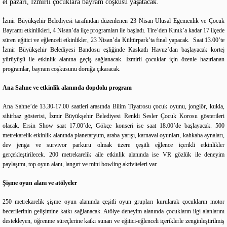
el pazarı, İzmirli çocuklara bayram coşkusu yaşatacak.
İzmir Büyükşehir Belediyesi tarafından düzenlenen 23 Nisan Ulusal Egemenlik ve Çocuk
Bayramı etkinlikleri, 4 Nisan’da ilçe programları ile başladı. Tire’den Kınık’a kadar 17 ilçede
süren eğitici ve eğlenceli etkinlikler, 23 Nisan’da Kültürpark’ta final yapacak. Saat 13.00’te
İzmir Büyükşehir Belediyesi Bandosu eşliğinde Kaskatlı Havuz’dan başlayacak kortej
yürüyüşü ile etkinlik alanına geçiş sağlanacak. İzmirli çocuklar için özenle hazırlanan
programlar, bayram coşkusunu doruğa çıkaracak.
Ana Sahne ve etkinlik alanında dopdolu program
Ana Sahne’de 13.30-17.00 saatleri arasında Bilim Tiyatrosu çocuk oyunu, jonglör, kukla,
sihirbaz gösterisi, İzmir Büyükşehir Belediyesi Renkli Sesler Çocuk Korosu gösterileri
olacak. Ersin Show saat 17.00’de, Gökçe konseri ise saat 18.00’de başlayacak. 500
metrekarelik etkinlik alanında planetaryum, araba yarışı, karnaval oyunları, kahkaha aynaları,
dev jenga ve survivor parkuru olmak üzere çeşitli eğlence içerikli etkinlikler
gerçekleştirilecek. 200 metrekarelik aile etkinlik alanında ise VR gözlük ile deneyim
paylaşımı, top oyun alanı, langırt ve mini bowling aktiviteleri var.
Şişme oyun alanı ve atölyeler
250 metrekarelik şişme oyun alanında çeşitli oyun grupları kurularak çocukların motor
becerilerinin gelişimine katkı sağlanacak. Atölye deneyim alanında çocukların ilgi alanlarını
destekleyen, öğrenme süreçlerine katkı sunan ve eğitici-eğlenceli içeriklerle zenginleştirilmiş