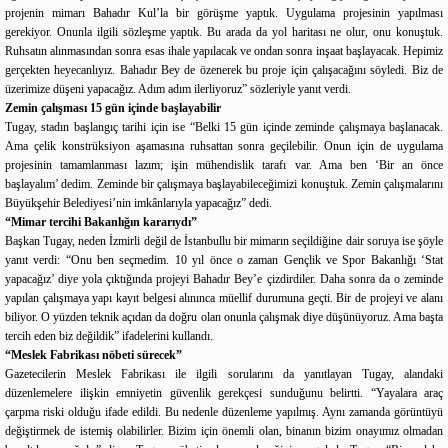
projenin mimarı Bahadır Kul’la bir görüşme yaptık. Uygulama projesinin yapılması
gerekiyor. Onunla ilgili sözleşme yaptık. Bu arada da yol haritası ne olur, onu konuştuk.
Ruhsatın alınmasından sonra esas ihale yapılacak ve ondan sonra inşaat başlayacak. Hepimiz
gerçekten heyecanlıyız. Bahadır Bey de özenerek bu proje için çalışacağını söyledi. Biz de
üzerimize düşeni yapacağız. Adım adım ilerliyoruz” sözleriyle yanıt verdi.
Zemin çalışması 15 gün içinde başlayabilir
Tugay, stadın başlangıç tarihi için ise “Belki 15 gün içinde zeminde çalışmaya başlanacak.
Ama çelik konstrüksiyon aşamasına ruhsattan sonra geçilebilir. Onun için de uygulama
projesinin tamamlanması lazım; işin mühendislik tarafı var. Ama ben ‘Bir an önce
başlayalım’ dedim. Zeminde bir çalışmaya başlayabileceğimizi konuştuk. Zemin çalışmalarını
Büyükşehir Belediyesi’nin imkânlarıyla yapacağız” dedi.
“Mimar tercihi Bakanlığın kararıydı”
Başkan Tugay, neden İzmirli değil de İstanbullu bir mimarın seçildiğine dair soruya ise şöyle
yanıt verdi: “Onu ben seçmedim. 10 yıl önce o zaman Gençlik ve Spor Bakanlığı ‘Stat
yapacağız’ diye yola çıktığında projeyi Bahadır Bey’e çizdirdiler. Daha sonra da o zeminde
yapılan çalışmaya yapı kayıt belgesi alınınca müellif durumuna geçti. Bir de projeyi ve alanı
biliyor. O yüzden teknik açıdan da doğru olan onunla çalışmak diye düşünüyoruz. Ama başta
tercih eden biz değildik” ifadelerini kullandı.
“Meslek Fabrikası nöbeti sürecek”
Gazetecilerin Meslek Fabrikası ile ilgili sorularını da yanıtlayan Tugay, alandaki
düzenlemelere ilişkin emniyetin güvenlik gerekçesi sunduğunu belirtti. “Yayalara araç
çarpma riski olduğu ifade edildi. Bu nedenle düzenleme yapılmış. Aynı zamanda görüntüyü
değiştirmek de istemiş olabilirler. Bizim için önemli olan, binanın bizim onayımız olmadan