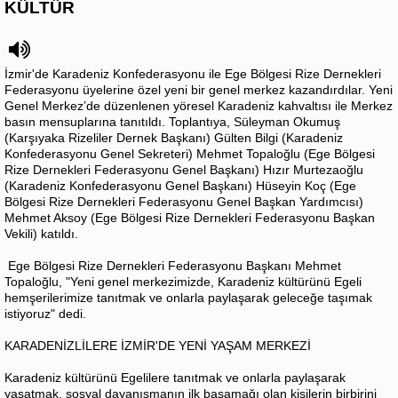
KÜLTÜR
İzmir'de Karadeniz Konfederasyonu ile Ege Bölgesi Rize Dernekleri
Federasyonu üyelerine özel yeni bir genel merkez kazandırdılar. Yeni
Genel Merkez’de düzenlenen yöresel Karadeniz kahvaltısı ile Merkez
basın mensuplarına tanıtıldı. Toplantıya, Süleyman Okumuş
(Karşıyaka Rizeliler Dernek Başkanı) Gülten Bilgi (Karadeniz
Konfederasyonu Genel Sekreteri) Mehmet Topaloğlu (Ege Bölgesi
Rize Dernekleri Federasyonu Genel Başkanı) Hızır Murtezaoğlu
(Karadeniz Konfederasyonu Genel Başkanı) Hüseyin Koç (Ege
Bölgesi Rize Dernekleri Federasyonu Genel Başkan Yardımcısı)
Mehmet Aksoy (Ege Bölgesi Rize Dernekleri Federasyonu Başkan
Vekili) katıldı.
Ege Bölgesi Rize Dernekleri Federasyonu Başkanı Mehmet
Topaloğlu, "Yeni genel merkezimizde, Karadeniz kültürünü Egeli
hemşerilerimize tanıtmak ve onlarla paylaşarak geleceğe taşımak
istiyoruz" dedi.
KARADENİZLİLERE İZMİR'DE YENİ YAŞAM MERKEZİ
Karadeniz kültürünü Egelilere tanıtmak ve onlarla paylaşarak
yaşatmak, sosyal dayanışmanın ilk basamağı olan kişilerin birbirini