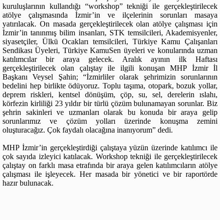
kuruluşlarının kullandığı “workshop” tekniği ile gerçekleştirilecek
atölye çalışmasında İzmir’in ve ilçelerinin sorunları masaya
yatırılacak. On masada gerçekleştirilecek olan atölye çalışması için
İzmir’in tanınmış bilim insanları, STK temsilcileri, Akademisyenler,
siyasetçiler, Ülkü Ocakları temsilcileri, Türkiye Kamu Çalışanları
Sendikası Üyeleri, Türkiye KamuSen üyeleri ve konularında uzman
katılımcılar bir araya gelecek. Aralık ayının ilk Haftası
gerçekleştirilecek olan çalıştay ile ilgili konuşan MHP İzmir İl
Başkanı Veysel Şahin; “İzmirliler olarak şehrimizin sorunlarının
bedelini hep birlikte ödüyoruz. Toplu taşıma, otopark, bozuk yollar,
deprem riskleri, kentsel dönüşüm, çöp, su, sel, derelerin ıslahı,
körfezin kirliliği 23 yıldır bir türlü çözüm bulunamayan sorunlar. Biz
şehrin sakinleri ve uzmanları olarak bu konuda bir araya gelip
sorunlarımız ve çözüm yolları üzerinde konuşma zemini
oluşturacağız. Çok faydalı olacağına inanıyorum” dedi.
MHP İzmir’in gerçekleştirdiği çalıştaya yüzün üzerinde katılımcı ile
çok sayıda izleyici katılacak. Workshop tekniği ile gerçekleştirilecek
çalıştay on farklı masa etrafında bir araya gelen katılımcıların atölye
çalışması ile işleyecek. Her masada bir yönetici ve bir raportörde
hazır bulunacak.