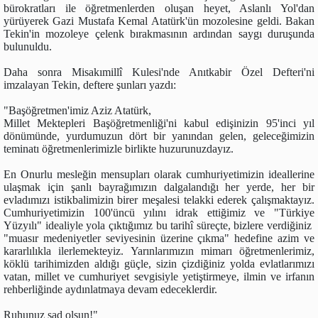
bürokratları ile öğretmenlerden oluşan heyet, Aslanlı Yol'dan
yürüyerek Gazi Mustafa Kemal Atatürk'ün mozolesine geldi. Bakan
Tekin'in mozoleye çelenk bırakmasının ardından saygı duruşunda
bulunuldu.
Daha sonra Misakımillî Kulesi'nde Anıtkabir Özel Defteri'ni
imzalayan Tekin, deftere şunları yazdı:
"Başöğretmen'imiz Aziz Atatürk,
Millet Mektepleri Başöğretmenliği'ni kabul edişinizin 95'inci yıl
dönümünde, yurdumuzun dört bir yanından gelen, geleceğimizin
teminatı öğretmenlerimizle birlikte huzurunuzdayız.
En Onurlu mesleğin mensupları olarak cumhuriyetimizin ideallerine
ulaşmak için şanlı bayrağımızın dalgalandığı her yerde, her bir
evladımızı istikbalimizin birer meşalesi telakki ederek çalışmaktayız.
Cumhuriyetimizin 100'üncü yılını idrak ettiğimiz ve "Türkiye
Yüzyılı" idealiyle yola çıktığımız bu tarihî süreçte, bizlere verdiğiniz
"muasır medeniyetler seviyesinin üzerine çıkma" hedefine azim ve
kararlılıkla ilerlemekteyiz. Yarınlarımızın mimarı öğretmenlerimiz,
köklü tarihimizden aldığı güçle, sizin çizdiğiniz yolda evlatlarımızı
vatan, millet ve cumhuriyet sevgisiyle yetiştirmeye, ilmin ve irfanın
rehberliğinde aydınlatmaya devam edeceklerdir.
Ruhunuz şad olsun!"