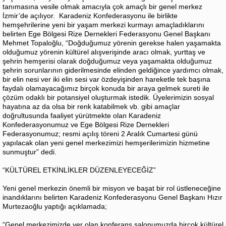
tanımasına vesile olmak amacıyla çok amaçlı bir genel merkez
İzmir’de açılıyor. Karadeniz Konfederasyonu ile birlikte
hemşehrilerine yeni bir yaşam merkezi kurmayı amaçladıklarını
belirten Ege Bölgesi Rize Dernekleri Federasyonu Genel Başkanı
Mehmet Topaloğlu, “Doğduğumuz yörenin gerekse halen yaşamakta
olduğumuz yörenin kültürel alışverişinde aracı olmak, yurttaş ve
şehrin hemşerisi olarak doğduğumuz veya yaşamakta olduğumuz
şehrin sorunlarının giderilmesinde elinden geldiğince yardımcı olmak,
bir elin nesi ver iki elin sesi var özdeyişinden hareketle tek başına
faydalı olamayacağımız birçok konuda bir araya gelmek sureti ile
çözüm odaklı bir potansiyel oluşturmak istedik. Üyelerimizin sosyal
hayatına az da olsa bir renk katabilmek vb. gibi amaçlar
doğrultusunda faaliyet yürütmekte olan Karadeniz
Konfederasyonumuz ve Ege Bölgesi Rize Dernekleri
Federasyonumuz; resmi açılış töreni 2 Aralık Cumartesi günü
yapılacak olan yeni genel merkezimizi hemşerilerimizin hizmetine
sunmuştur” dedi.
“KÜLTÜREL ETKİNLİKLER DÜZENLEYECEĞİZ”
Yeni genel merkezin önemli bir misyon ve başat bir rol üstleneceğine
inandıklarını belirten Karadeniz Konfederasyonu Genel Başkanı Hızır
Murtezaoğlu yaptığı açıklamada;
“Genel merkezimizde yer olan konferans salonumuzda birçok kültürel