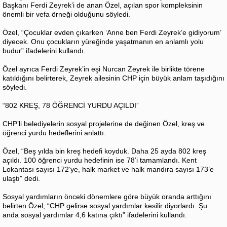
Başkanı Ferdi Zeyrek’i de anan Özel, açılan spor kompleksinin
önemli bir vefa örneği olduğunu söyledi.
Özel, “Çocuklar evden çıkarken ‘Anne ben Ferdi Zeyrek’e gidiyorum’
diyecek. Onu çocukların yüreğinde yaşatmanın en anlamlı yolu
budur” ifadelerini kullandı.
Özel ayrıca Ferdi Zeyrek’in eşi Nurcan Zeyrek ile birlikte törene
katıldığını belirterek, Zeyrek ailesinin CHP için büyük anlam taşıdığını
söyledi.
“802 KREŞ, 78 ÖĞRENCİ YURDU AÇILDI”
CHP’li belediyelerin sosyal projelerine de değinen Özel, kreş ve
öğrenci yurdu hedeflerini anlattı.
Özel, “Beş yılda bin kreş hedefi koyduk. Daha 25 ayda 802 kreş
açıldı. 100 öğrenci yurdu hedefinin ise 78’i tamamlandı. Kent
Lokantası sayısı 172’ye, halk market ve halk mandıra sayısı 173’e
ulaştı” dedi.
Sosyal yardımların önceki dönemlere göre büyük oranda arttığını
belirten Özel, “CHP gelirse sosyal yardımlar kesilir diyorlardı. Şu
anda sosyal yardımlar 4,6 katına çıktı” ifadelerini kullandı.