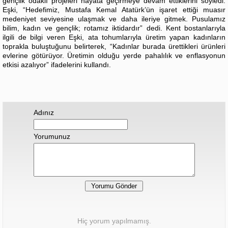
gençlik odaklı projeleri hayata geçirmeye devam ettiklerini söyledi.
Eşki, “Hedefimiz, Mustafa Kemal Atatürk’ün işaret ettiği muasır
medeniyet seviyesine ulaşmak ve daha ileriye gitmek. Pusulamız
bilim, kadın ve gençlik; rotamız iktidardır” dedi. Kent bostanlarıyla
ilgili de bilgi veren Eşki, ata tohumlarıyla üretim yapan kadınların
toprakla buluştuğunu belirterek, “Kadınlar burada ürettikleri ürünleri
evlerine götürüyor. Üretimin olduğu yerde pahalılık ve enflasyonun
etkisi azalıyor” ifadelerini kullandı.
Adınız
Yorumunuz
Hiç yorum yapılmamış.