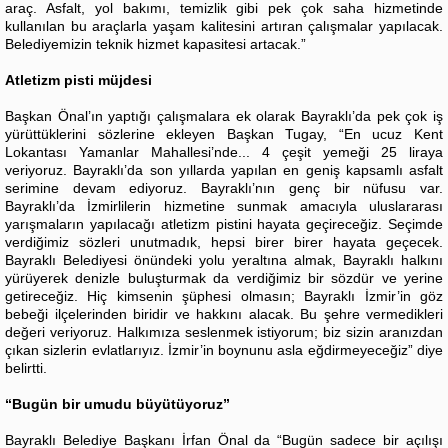
araç. Asfalt, yol bakımı, temizlik gibi pek çok saha hizmetinde
kullanılan bu araçlarla yaşam kalitesini artıran çalışmalar yapılacak.
Belediyemizin teknik hizmet kapasitesi artacak.”
Atletizm pisti müjdesi
Başkan Önal’ın yaptığı çalışmalara ek olarak Bayraklı’da pek çok iş
yürüttüklerini sözlerine ekleyen Başkan Tugay, “En ucuz Kent
Lokantası Yamanlar Mahallesi’nde... 4 çeşit yemeği 25 liraya
veriyoruz. Bayraklı’da son yıllarda yapılan en geniş kapsamlı asfalt
serimine devam ediyoruz. Bayraklı’nın genç bir nüfusu var.
Bayraklı’da İzmirlilerin hizmetine sunmak amacıyla uluslararası
yarışmaların yapılacağı atletizm pistini hayata geçireceğiz. Seçimde
verdiğimiz sözleri unutmadık, hepsi birer birer hayata geçecek.
Bayraklı Belediyesi önündeki yolu yeraltına almak, Bayraklı halkını
yürüyerek denizle buluşturmak da verdiğimiz bir sözdür ve yerine
getireceğiz. Hiç kimsenin şüphesi olmasın; Bayraklı İzmir’in göz
bebeği ilçelerinden biridir ve hakkını alacak. Bu şehre vermedikleri
değeri veriyoruz. Halkımıza seslenmek istiyorum; biz sizin aranızdan
çıkan sizlerin evlatlarıyız. İzmir’in boynunu asla eğdirmeyeceğiz” diye
belirtti.
“Bugün bir umudu büyütüyoruz”
Bayraklı Belediye Başkanı İrfan Önal da “Bugün sadece bir açılışı