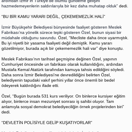
ardından İzmir’in Türkiye’de olumlu gündeme gelişini
hazmedemeyenlerin saldırılarıyla bir kez daha muhatap olduk”
dedi.
“BU BİR KAMU YARARI DEĞİL, ÇEKEMEMEZLİK HALİ”
İzmir Büyükşehir Belediyesi bünyesinde faaliyet gösteren Meslek
Fabrikası’na yönelik sürece tepki gösteren Özel, bunun siyasi bir
müdahale olduğunu savundu.
Özel, “Mecliste daha önce uyarmıştık.
Bu iyi niyetli bir yasama faaliyeti değil demiştik. Kamu yararı
gözetilmiyor, burada açık bir çekememezlik hali var” diye konuştu.
Meslek Fabrikası’nın tarihsel geçmişine değinen Özel, yapının
Cumhuriyet öncesinde un fabrikası olarak kullanıldığını, ardından
Mustafa Kemal Atatürk tarafından kamuya tahsis edildiğini söyledi.
Daha sonra İzmir Belediyesi’ne devredildiğini belirten Özel,
belediyenin tapudaki vakıf şerhini yıllar önce önemli bir bedel
ödeyerek kaldırdığını ifade etti.
Özel, “Bugün burada 531 kurs veriliyor. On binlerce kursiyer eğitim
alıyor, binlerce insan mezuniyet sonrası iş sahibi oluyor. Tam
anlamıyla sosyal demokrat belediyeciliğin örnek projelerinden biri”
dedi.
“DEVLETİN POLİSİYLE GELİP KUŞATIYORLAR”