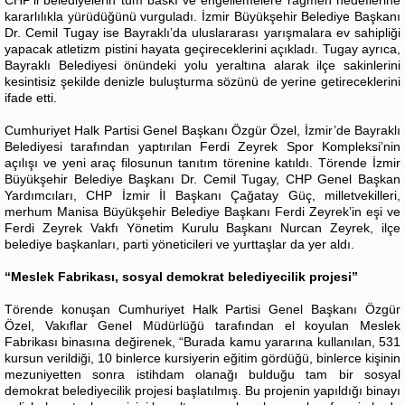
CHP’li belediyelerin tüm baskı ve engellemelere rağmen hedeflerine
kararlılıkla yürüdüğünü vurguladı. İzmir Büyükşehir Belediye Başkanı
Dr. Cemil Tugay ise Bayraklı’da uluslararası yarışmalara ev sahipliği
yapacak atletizm pistini hayata geçireceklerini açıkladı. Tugay ayrıca,
Bayraklı Belediyesi önündeki yolu yeraltına alarak ilçe sakinlerini
kesintisiz şekilde denizle buluşturma sözünü de yerine getireceklerini
ifade etti.
Cumhuriyet Halk Partisi Genel Başkanı Özgür Özel, İzmir’de Bayraklı
Belediyesi tarafından yaptırılan Ferdi Zeyrek Spor Kompleksi’nin
açılışı ve yeni araç filosunun tanıtım törenine katıldı. Törende İzmir
Büyükşehir Belediye Başkanı Dr. Cemil Tugay, CHP Genel Başkan
Yardımcıları, CHP İzmir İl Başkanı Çağatay Güç, milletvekilleri,
merhum Manisa Büyükşehir Belediye Başkanı Ferdi Zeyrek’in eşi ve
Ferdi Zeyrek Vakfı Yönetim Kurulu Başkanı Nurcan Zeyrek, ilçe
belediye başkanları, parti yöneticileri ve yurttaşlar da yer aldı.
“Meslek Fabrikası, sosyal demokrat belediyecilik projesi”
Törende konuşan Cumhuriyet Halk Partisi Genel Başkanı Özgür
Özel, Vakıflar Genel Müdürlüğü tarafından el koyulan Meslek
Fabrikası binasına değirenek, “Burada kamu yararına kullanılan, 531
kursun verildiği, 10 binlerce kursiyerin eğitim gördüğü, binlerce kişinin
mezuniyetten sonra istihdam olanağı bulduğu tam bir sosyal
demokrat belediyecilik projesi başlatılmış. Bu projenin yapıldığı binayı