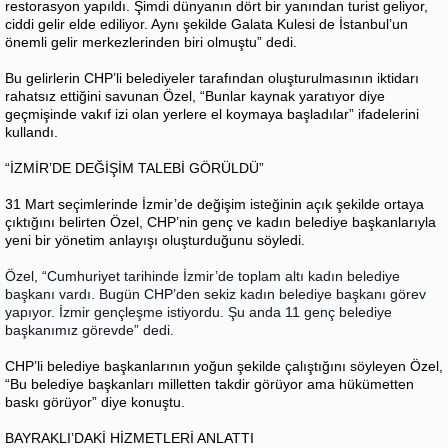
restorasyon yapıldı. Şimdi dünyanın dört bir yanından turist geliyor,
ciddi gelir elde ediliyor. Aynı şekilde Galata Kulesi de İstanbul’un
önemli gelir merkezlerinden biri olmuştu” dedi.
Bu gelirlerin CHP’li belediyeler tarafından oluşturulmasının iktidarı
rahatsız ettiğini savunan Özel, “Bunlar kaynak yaratıyor diye
geçmişinde vakıf izi olan yerlere el koymaya başladılar” ifadelerini
kullandı.
“İZMİR’DE DEĞİŞİM TALEBİ GÖRÜLDÜ”
31 Mart seçimlerinde İzmir’de değişim isteğinin açık şekilde ortaya
çıktığını belirten Özel, CHP’nin genç ve kadın belediye başkanlarıyla
yeni bir yönetim anlayışı oluşturduğunu söyledi.
Özel, “Cumhuriyet tarihinde İzmir’de toplam altı kadın belediye
başkanı vardı. Bugün CHP’den sekiz kadın belediye başkanı görev
yapıyor. İzmir gençleşme istiyordu. Şu anda 11 genç belediye
başkanımız görevde” dedi.
CHP’li belediye başkanlarının yoğun şekilde çalıştığını söyleyen Özel,
“Bu belediye başkanları milletten takdir görüyor ama hükümetten
baskı görüyor” diye konuştu.
BAYRAKLI’DAKİ HİZMETLERİ ANLATTI