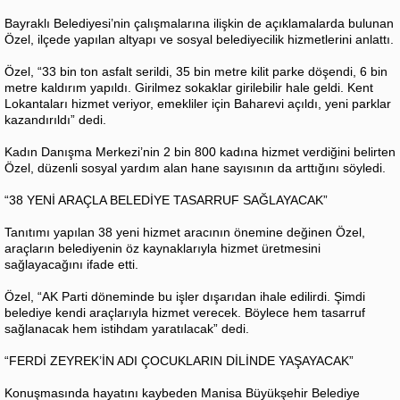
Bayraklı Belediyesi’nin çalışmalarına ilişkin de açıklamalarda bulunan
Özel, ilçede yapılan altyapı ve sosyal belediyecilik hizmetlerini anlattı.
Özel, “33 bin ton asfalt serildi, 35 bin metre kilit parke döşendi, 6 bin
metre kaldırım yapıldı. Girilmez sokaklar girilebilir hale geldi. Kent
Lokantaları hizmet veriyor, emekliler için Baharevi açıldı, yeni parklar
kazandırıldı” dedi.
Kadın Danışma Merkezi’nin 2 bin 800 kadına hizmet verdiğini belirten
Özel, düzenli sosyal yardım alan hane sayısının da arttığını söyledi.
“38 YENİ ARAÇLA BELEDİYE TASARRUF SAĞLAYACAK”
Tanıtımı yapılan 38 yeni hizmet aracının önemine değinen Özel,
araçların belediyenin öz kaynaklarıyla hizmet üretmesini
sağlayacağını ifade etti.
Özel, “AK Parti döneminde bu işler dışarıdan ihale edilirdi. Şimdi
belediye kendi araçlarıyla hizmet verecek. Böylece hem tasarruf
sağlanacak hem istihdam yaratılacak” dedi.
“FERDİ ZEYREK’İN ADI ÇOCUKLARIN DİLİNDE YAŞAYACAK”
Konuşmasında hayatını kaybeden Manisa Büyükşehir Belediye