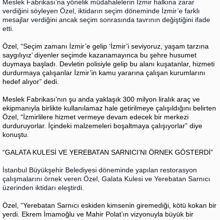
Meslek Fabrikası’na yönelik müdahalelerin İzmir halkına zarar
verdiğini söyleyen Özel, iktidarın seçim döneminde İzmir’e farklı
mesajlar verdiğini ancak seçim sonrasında tavrının değiştiğini ifade
etti.
Özel, “Seçim zamanı İzmir’e gelip ‘İzmir’i seviyoruz, yaşam tarzına
saygılıyız’ diyenler seçimde kazanamayınca bu şehre husumet
duymaya başladı. Devletin polisiyle gelip bu alanı kuşatanlar, hizmeti
durdurmaya çalışanlar İzmir’in kamu yararına çalışan kurumlarını
hedef alıyor” dedi.
Meslek Fabrikası’nın şu anda yaklaşık 300 milyon liralık araç ve
ekipmanıyla birlikte kullanılamaz hale getirilmeye çalışıldığını belirten
Özel, “İzmirlilere hizmet vermeye devam edecek bir merkezi
durduruyorlar. İçindeki malzemeleri boşaltmaya çalışıyorlar” diye
konuştu.
“GALATA KULESİ VE YEREBATAN SARNICI’NI ÖRNEK GÖSTERDİ”
İstanbul Büyükşehir Belediyesi döneminde yapılan restorasyon
çalışmalarını örnek veren Özel, Galata Kulesi ve Yerebatan Sarnıcı
üzerinden iktidarı eleştirdi.
Özel, “Yerebatan Sarnıcı eskiden kimsenin giremediği, kötü kokan bir
yerdi. Ekrem İmamoğlu ve Mahir Polat’ın vizyonuyla büyük bir