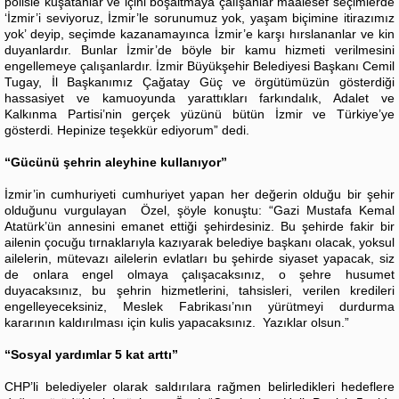
polisle kuşatanlar ve içini boşaltmaya çalışanlar maalesef seçimlerde
‘İzmir’i seviyoruz, İzmir’le sorunumuz yok, yaşam biçimine itirazımız
yok’ deyip, seçimde kazanamayınca İzmir’e karşı hırslananlar ve kin
duyanlardır. Bunlar İzmir’de böyle bir kamu hizmeti verilmesini
engellemeye çalışanlardır. İzmir Büyükşehir Belediyesi Başkanı Cemil
Tugay, İl Başkanımız Çağatay Güç ve örgütümüzün gösterdiği
hassasiyet ve kamuoyunda yarattıkları farkındalık, Adalet ve
Kalkınma Partisi’nin gerçek yüzünü bütün İzmir ve Türkiye’ye
gösterdi. Hepinize teşekkür ediyorum” dedi.
“Gücünü şehrin aleyhine kullanıyor”
İzmir’in cumhuriyeti cumhuriyet yapan her değerin olduğu bir şehir
olduğunu vurgulayan Özel, şöyle konuştu: “Gazi Mustafa Kemal
Atatürk’ün annesini emanet ettiği şehirdesiniz. Bu şehirde fakir bir
ailenin çocuğu tırnaklarıyla kazıyarak belediye başkanı olacak, yoksul
ailelerin, mütevazı ailelerin evlatları bu şehirde siyaset yapacak, siz
de onlara engel olmaya çalışacaksınız, o şehre husumet
duyacaksınız, bu şehrin hizmetlerini, tahsisleri, verilen kredileri
engelleyeceksiniz, Meslek Fabrikası’nın yürütmeyi durdurma
kararının kaldırılması için kulis yapacaksınız. Yazıklar olsun.”
“Sosyal yardımlar 5 kat arttı”
CHP’li belediyeler olarak saldırılara rağmen belirledikleri hedeflere