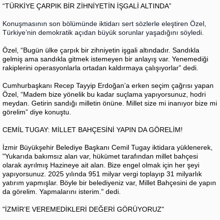
“TÜRKİYE ÇARPIK BİR ZİHNİYETİN İŞGALİ ALTINDA”
Konuşmasının son bölümünde iktidarı sert sözlerle eleştiren Özel,
Türkiye’nin demokratik açıdan büyük sorunlar yaşadığını söyledi.
Özel, “Bugün ülke çarpık bir zihniyetin işgali altındadır. Sandıkla
gelmiş ama sandıkla gitmek istemeyen bir anlayış var. Yenemediği
rakiplerini operasyonlarla ortadan kaldırmaya çalışıyorlar” dedi.
Cumhurbaşkanı Recep Tayyip Erdoğan’a erken seçim çağrısı yapan
Özel, “Madem bize yönelik bu kadar suçlama yapıyorsunuz, hodri
meydan. Getirin sandığı milletin önüne. Millet size mi inanıyor bize mi
görelim” diye konuştu.
CEMİL TUGAY: MİLLET BAHÇESİNİ YAPIN DA GÖRELİM!
İzmir Büyükşehir Belediye Başkanı Cemil Tugay iktidara yüklenerek,
"Yukarıda bakımsız alan var, hükümet tarafından millet bahçesi
olarak ayrılmış Hazineye ait alan. Bize engel olmak için her şeyi
yapıyorsunuz. 2025 yılında 951 milyar vergi toplayıp 31 milyarlık
yatırım yapmışlar. Böyle bir belediyeniz var, Millet Bahçesini de yapın
da görelim. Yapmalarını isterim." dedi.
"İZMİR’E VEREMEDİKLERİ DEĞERİ GÖRÜYORUZ"