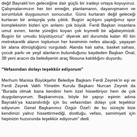
değil Bayraklı’nın geleceğine dair güçlü bir iradeyi ortaya koyuyoruz.
Çalışmalarımızın her biri emeğin, planlamanın, dayanışmanın ve
sorumluluk duygusunun sonucudur. Günü kurtaran değil geleceği
kurtaran bir anlayışla yola çıktık. Bugün açılışını yaptığımız spor
kompleksinin bizleri için anlamı çok büyük. Ferdi Başkan insanlara
umut evren, kente yüreğini koyan çok kıymetli bir ağabeyimizdi.
Bugün bir umudu büyütüyoruz” diyerek atıl durumda kalan 40 bin
metrekarelik alanın toplumun her kesiminin nefes alacağı, yaşayan
bir alana dönüştüğünü vurguladı. Alanda halı saha, basket sahası,
çocuk parkı ve yeşil alanların bulunduğunu kaydeden Başkan Önal,
38 yeni aracın da belediyenin araç filosuna katıldığını duyurdu.
“Vefasından dolayı teşekkür ediyorum”
Merhum Manisa Büyükşehir Belediye Başkanı Ferdi Zeyrek’in eşi ve
Ferdi Zeyrek Vakfı Yönetim Kurulu Başkanı Nurcan Zeyrek da
“Burada olmak bana kendimi hem özel hissettiriyor hem de çok
duygulanıyorum. Başkanımıza, böyle bir yapıyı eşimin adına
Bayraklı’ya kazandırdığı için bu vefasından dolayı çok teşekkür
ediyorum. Genel Başkanımız Özgür Özel’i de bu süreçte bize
kendimizi yalnız hissettirmediği, dostluğu, vefası, samimiyeti için
hepinizin huzurunda teşekkür ediyorum” dedi.