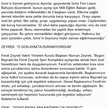
İzmir’e hizmet getiriyoruz diyorlar, geçenlerde İzmir Fen Lisesi
Bahçesi düzenlendi, bunun açılışı için Milli Eğitim Bakanı geldi,
yanında iktidarın milletvekilleri ile il başkanı vardı. Ellerine sağlık
demek isterdim ama sahte durumla karşı karşıyayız. Orayı yapan
özel bir şirket, fikir sahip, proje, uygulamayı yapan onlar. Ceplerinden
tek kuruş harcamadılar. 32 okul daha yapacağız diyorlar, onu da özel
firma yapacak. Bunu utanmadan biz yaptık diye anlatmaya
çalışıyorlar. Bu şehre vermedikleri değeri görüyoruz. Halkımız biz
sizin içinizden çıktık, İzmir’in boynunu hiçbir zaman eğdirmeyeceğiz”
ZEYREK: “O GÜN AYAKTA DURAMIYORDUM”
Ferdi Zeyrek Vakıfı Yönetim Kurulu Başkanı Nurcan Zeyrek, “Bugün
Bayraklı’da Ferdi Zeyrek Spor Kompleksi açılışında olmak hem özel
hissettiriyor hem de duygulanıyorum. Ferdi’nin vefatından kısa süre
sonra çocuklarımız adına düzenlenen turnuvaya katıldı. O gün
ağlayarak, zor ayakta durarak başkanımla beraberdik. Başkanımızın
önce futbol turnuvası, ardından da bu yapıyı eşimin adına Bayraklı’ya
kazandırdığı için çok teşekkür ediyorum. Genel Başkanımız Ferdi’nin
dostu, yol arkadaşı, çocuklarımızın amcası ve benim ağabeyim. Bu
süreçte kendimizi hiç yalnız hissettirmediği, dostluğu, vefası,
samimiyeti için hepinizin huzurunda çok teşekkür ediyorum”
ifadelerini kullandı.
ÖNAL: “SİYASİ BASKILARA RAĞMEN ÇALIŞIYORUZ”