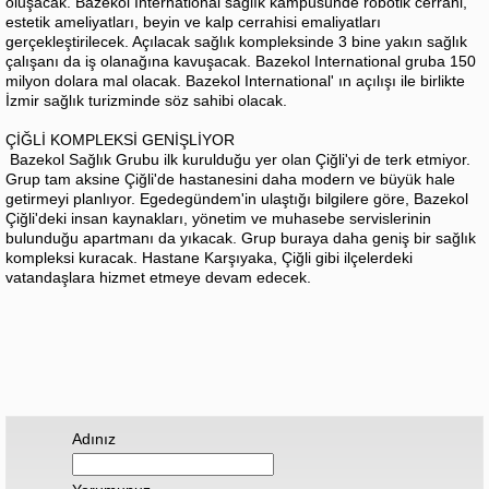
oluşacak. Bazekol International sağlık kampüsünde robotik cerrahi,
estetik ameliyatları, beyin ve kalp cerrahisi emaliyatları
gerçekleştirilecek. Açılacak sağlık kompleksinde 3 bine yakın sağlık
çalışanı da iş olanağına kavuşacak. Bazekol International gruba 150
milyon dolara mal olacak. Bazekol International' ın açılışı ile birlikte
İzmir sağlık turizminde söz sahibi olacak.
ÇİĞLİ KOMPLEKSİ GENİŞLİYOR
Bazekol Sağlık Grubu ilk kurulduğu yer olan Çiğli'yi de terk etmiyor.
Grup tam aksine Çiğli'de hastanesini daha modern ve büyük hale
getirmeyi planlıyor. Egedegündem'in ulaştığı bilgilere göre, Bazekol
Çiğli'deki insan kaynakları, yönetim ve muhasebe servislerinin
bulunduğu apartmanı da yıkacak. Grup buraya daha geniş bir sağlık
kompleksi kuracak. Hastane Karşıyaka, Çiğli gibi ilçelerdeki
vatandaşlara hizmet etmeye devam edecek.
Adınız