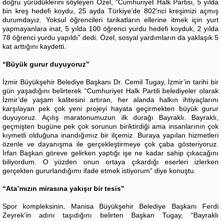
doğru yürüdüklerini söyleyen Özel, “Cumhuriyet Halk Partisi, 5 yılda
bin kreş hedefi koydu, 25 ayda Türkiye’de 802’nci kreşimizi açmış
durumdayız. Yoksul öğrencileri tarikatların ellerine itmek için yurt
yapmayanlara inat, 5 yılda 100 öğrenci yurdu hedefi koyduk, 2 yılda
78 öğrenci yurdu yapıldı” dedi. Özel, sosyal yardımların da yaklaşık 5
kat arttığını kaydetti.
“Büyük gurur duyuyoruz”
İzmir Büyükşehir Belediye Başkanı Dr. Cemil Tugay, İzmir’in tarihi bir
gün yaşadığını belirterek “Cumhuriyet Halk Partili belediyeler olarak
İzmir’de yaşam kalitesini artıran, her alanda halkın ihtiyaçlarını
karşılayan pek çok yeni projeyi hayata geçirmekten büyük gurur
duyuyoruz. Açılış maratonumuzun ilk durağı Bayraklı. Bayraklı,
geçmişten bugüne pek çok sorunun biriktirdiği ama insanlarının çok
kıymetli olduğuna inandığımız bir ilçemiz. Buraya yapılan hizmetleri
özenle ve dayanışma ile gerçekleştirmeye çok çaba gösteriyoruz.
İrfan Başkan göreve gelirken yaptığı işe ne kadar sahip çıkacağını
biliyordum. O yüzden onun ortaya çıkardığı eserleri izlerken
gerçekten gururlandığımı ifade etmek istiyorum” diye konuştu.
“Ata’mızın mirasına yakışır bir tesis”
Spor kompleksinin, Manisa Büyükşehir Belediye Başkanı Ferdi
Zeyrek’in adını taşıdığını belirten Başkan Tugay, “Bayraklı