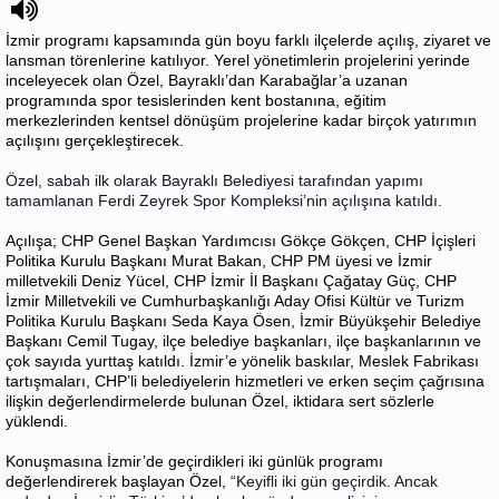
İzmir programı kapsamında gün boyu farklı ilçelerde açılış, ziyaret ve
lansman törenlerine katılıyor. Yerel yönetimlerin projelerini yerinde
inceleyecek olan Özel, Bayraklı’dan Karabağlar’a uzanan
programında spor tesislerinden kent bostanına, eğitim
merkezlerinden kentsel dönüşüm projelerine kadar birçok yatırımın
açılışını gerçekleştirecek.
Özel, sabah ilk olarak Bayraklı Belediyesi tarafından yapımı
tamamlanan Ferdi Zeyrek Spor Kompleksi’nin açılışına katıldı.
Açılışa; CHP Genel Başkan Yardımcısı Gökçe Gökçen, CHP İçişleri
Politika Kurulu Başkanı Murat Bakan, CHP PM üyesi ve İzmir
milletvekili Deniz Yücel, CHP İzmir İl Başkanı Çağatay Güç, CHP
İzmir Milletvekili ve Cumhurbaşkanlığı Aday Ofisi Kültür ve Turizm
Politika Kurulu Başkanı Seda Kaya Ösen, İzmir Büyükşehir Belediye
Başkanı Cemil Tugay, ilçe belediye başkanları, ilçe başkanlarının ve
çok sayıda yurttaş katıldı. İzmir’e yönelik baskılar, Meslek Fabrikası
tartışmaları, CHP’li belediyelerin hizmetleri ve erken seçim çağrısına
ilişkin değerlendirmelerde bulunan Özel, iktidara sert sözlerle
yüklendi.
Konuşmasına İzmir’de geçirdikleri iki günlük programı
değerlendirerek başlayan Özel,
“Keyifli iki gün geçirdik. Ancak