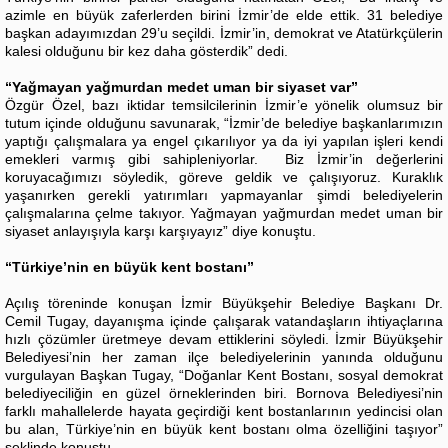
azimle en büyük zaferlerden birini İzmir’de elde ettik. 31 belediye
başkan adayımızdan 29’u seçildi. İzmir’in, demokrat ve Atatürkçülerin
kalesi olduğunu bir kez daha gösterdik” dedi.
“Yağmayan yağmurdan medet uman bir siyaset var”
Özgür Özel, bazı iktidar temsilcilerinin İzmir’e yönelik olumsuz bir
tutum içinde olduğunu savunarak, “İzmir’de belediye başkanlarımızın
yaptığı çalışmalara ya engel çıkarılıyor ya da iyi yapılan işleri kendi
emekleri varmış gibi sahipleniyorlar. Biz İzmir’in değerlerini
koruyacağımızı söyledik, göreve geldik ve çalışıyoruz. Kuraklık
yaşanırken gerekli yatırımları yapmayanlar şimdi belediyelerin
çalışmalarına çelme takıyor. Yağmayan yağmurdan medet uman bir
siyaset anlayışıyla karşı karşıyayız” diye konuştu.
“Türkiye’nin en büyük kent bostanı”
Açılış töreninde konuşan İzmir Büyükşehir Belediye Başkanı Dr.
Cemil Tugay, dayanışma içinde çalışarak vatandaşların ihtiyaçlarına
hızlı çözümler üretmeye devam ettiklerini söyledi. İzmir Büyükşehir
Belediyesi’nin her zaman ilçe belediyelerinin yanında olduğunu
vurgulayan Başkan Tugay, “Doğanlar Kent Bostanı, sosyal demokrat
belediyeciliğin en güzel örneklerinden biri. Bornova Belediyesi’nin
farklı mahallelerde hayata geçirdiği kent bostanlarının yedincisi olan
bu alan, Türkiye’nin en büyük kent bostanı olma özelliğini taşıyor”
şeklinde konuştu.