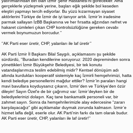
yatırımlarından biri olan İzmir Şehir Hastanesi’ni görecekler. Ama
gerçeklerle yüzleşmek yerine, başları eğik şekilde bol keseden
eleştiri yapmayı tercih ediyorlar. Bu yüzü kızarmayan siyaset
aktörlerini Türkiye de İzmir de iyi tanıyor artık. İzmir’in iradesine
parmak sallayan İzBB Başkanına ve her fırsatta ağzından nefret ve
hakaret cümleleri çıkan CHP kontrolsüzlüğüne gereken cevabı
vermek boynumuzun borcudur.’’
‘’AK Parti eser üretir, CHP, yalanları ile laf üretir’’
AK Parti İzmir İl Başkanı Bilal Saygılı, açıklamasını şu şekilde
sürdürdü, ‘’Buradan kendilerine soruyoruz: 2020 depreminden sonra
yönettikleri İzmir Büyükşehir Belediyesi, bir tek konutu
vatandaşlarımıza teslim edebilmiş midir? Kentsel dönüşüm adı
altında kurdukları kooperatif sistemiyle kaç İzmirli hemşehrimizi, hatta
kendi belediye personellerini mağdur ettiler? İzmir’in paraları hangi
mavi bavullara koyduysanız çıkarın, İzmir’den ve Türkiye’den özür
dileyin! Sayın Özel'e de bir çağrımız var: İzmir’deyken bir de
belediyelerinizi dolaşın. Kaç tane bankamatik personeli var, bir
zahmet sayın. Sonra da hemşehrilerimizle alay edercesine “zararı
karşılayacağız” gibi açıklamalar duymak zorunda kalmasın. İzmir’e
hizmet lafla değil, eserle olur. AK Parti’nin farkı da tam olarak budur.
AK Parti eser üretir, CHP, yalanları ile laf üretir!’’