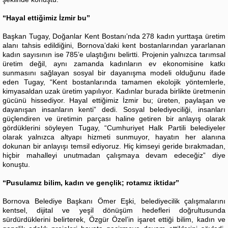
“Hayal ettiğimiz İzmir bu”
Başkan Tugay, Doğanlar Kent Bostanı’nda 278 kadın yurttaşa üretim
alanı tahsis edildiğini, Bornova’daki kent bostanlarından yararlanan
kadın sayısının ise 785’e ulaştığını belirtti. Projenin yalnızca tarımsal
üretim değil, aynı zamanda kadınların ev ekonomisine katkı
sunmasını sağlayan sosyal bir dayanışma modeli olduğunu ifade
eden Tugay, “Kent bostanlarında tamamen ekolojik yöntemlerle,
kimyasaldan uzak üretim yapılıyor. Kadınlar burada birlikte üretmenin
gücünü hissediyor. Hayal ettiğimiz İzmir bu; üreten, paylaşan ve
dayanışan insanların kenti” dedi. Sosyal belediyeciliği, insanları
güçlendiren ve üretimin parçası haline getiren bir anlayış olarak
gördüklerini söyleyen Tugay, “Cumhuriyet Halk Partili belediyeler
olarak yalnızca altyapı hizmeti sunmuyor, hayatın her alanına
dokunan bir anlayışı temsil ediyoruz. Hiç kimseyi geride bırakmadan,
hiçbir mahalleyi unutmadan çalışmaya devam edeceğiz” diye
konuştu.
“Pusulamız bilim, kadın ve gençlik; rotamız iktidar”
Bornova Belediye Başkanı Ömer Eşki, belediyecilik çalışmalarını
kentsel, dijital ve yeşil dönüşüm hedefleri doğrultusunda
sürdürdüklerini belirterek, Özgür Özel’in işaret ettiği bilim, kadın ve