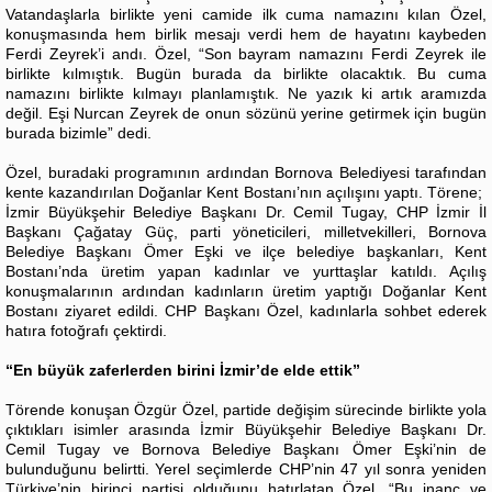
Vatandaşlarla birlikte yeni camide ilk cuma namazını kılan Özel,
konuşmasında hem birlik mesajı verdi hem de hayatını kaybeden
Ferdi Zeyrek’i andı. Özel, “Son bayram namazını Ferdi Zeyrek ile
birlikte kılmıştık. Bugün burada da birlikte olacaktık. Bu cuma
namazını birlikte kılmayı planlamıştık. Ne yazık ki artık aramızda
değil. Eşi Nurcan Zeyrek de onun sözünü yerine getirmek için bugün
burada bizimle” dedi.
Özel, buradaki programının ardından Bornova Belediyesi tarafından
kente kazandırılan Doğanlar Kent Bostanı’nın açılışını yaptı. Törene;
İzmir Büyükşehir Belediye Başkanı Dr. Cemil Tugay, CHP İzmir İl
Başkanı Çağatay Güç, parti yöneticileri, milletvekilleri, Bornova
Belediye Başkanı Ömer Eşki ve ilçe belediye başkanları, Kent
Bostanı’nda üretim yapan kadınlar ve yurttaşlar katıldı. Açılış
konuşmalarının ardından kadınların üretim yaptığı Doğanlar Kent
Bostanı ziyaret edildi. CHP Başkanı Özel, kadınlarla sohbet ederek
hatıra fotoğrafı çektirdi.
“En büyük zaferlerden birini İzmir’de elde ettik”
Törende konuşan Özgür Özel, partide değişim sürecinde birlikte yola
çıktıkları isimler arasında İzmir Büyükşehir Belediye Başkanı Dr.
Cemil Tugay ve Bornova Belediye Başkanı Ömer Eşki’nin de
bulunduğunu belirtti. Yerel seçimlerde CHP’nin 47 yıl sonra yeniden
Türkiye’nin birinci partisi olduğunu hatırlatan Özel, “Bu inanç ve