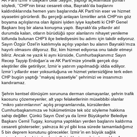
söyledi, ‘’CHP’nin biraz cesareti olsa, Bayraklı’da başlarını
kaldırdıklarında hemen yanı başlarında AK Parti’nin eser ve hizmet
siyasetini görürlerdi. Bu gerçeği anlayan İzmirliler artık CHP’nin göz
boyama açılışlarına olan ilgisini iyiden iyiye kaybetti ki CHP Genel
Başkanı boş bir alana konuşma yaptı. Bayraklı’da yıllardır atıl
durumda kalan, otların bürüdüğü spor alanlarını nihayet yenileme
lütfunda bulunan CHP’li ilçe belediyesini bu adımı için takdir ediyoruz.
Sayın Özgür Özel’in katılımıyla açılışı yapılan bu alanın Bayraklı’mıza
hayırlı olmasını diliyoruz. Biz, kim hizmet ediyorsa onu takdir etmeyi
biliriz. Ancak ne yazık ki aynı kürsüde, Cumhurbaşkanımız Sayın
Recep Tayyip Erdoğan’a ve AK Parti’mize yönelik gerçek dışı
eleştiriler dile getiriliyor, İzmir’e yatırım yapılmadığı iddia ediliyor.
İzmir’i yıllardır eser yoksunluğuna ve hizmet yetersizliğine terk eden
CHP bugün yaptığı “makyaj siyasetiyle” şehrimizi ve insanımızı
kandıramaz.
Şehrin kentsel dönüşüm sorununa derman olamayanlar, şehrin trafik
kaosunu çözemeyenler, alt yapı felaketlerinin müsebbibi olanlar
“mikro yatırımlarının” açılış programlarında, kürsülerden
Cumhurbaşkanımıza ve hükümetimize tek söz söyleme hakkına
sahip değiller. Çünkü Sayın Özel ya da İzmir Büyükşehir Belediye
Başkanı Cemil Tugay, konuşma yaptıkları yerden başlarını kaldırma
cesareti gösterseler; yalnızca iki yıl gibi kısa sürede tamamladığımız
5 bin deprem konutunu görecekler. İzmir’in en büyük sağlık