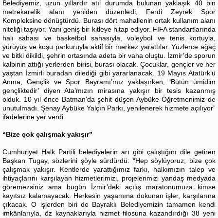
Belediyemiz, uzun yıllardır atıl durumda bulunan yaklaşık 40 bin
metrekarelik alanı yeniden düzenledi, Ferdi Zeyrek Spor
Kompleksine dönüştürdü. Burası dört mahallenin ortak kullanım alanı
niteliği taşıyor. Yani geniş bir kitleye hitap ediyor. FIFA standartlarında
halı sahası ve basketbol sahasıyla, voleybol ve tenis kortuyla,
yürüyüş ve koşu parkuruyla aktif bir merkez yarattılar. Yüzlerce ağaç
ve bitki dikildi, şehrin ortasında adeta bir vaha oluştu. İzmir’de sporun
kalbinin attığı yerlerden birisi, burası olacak. Çocuklar, gençler ve her
yaştan İzmirli buradan dilediği gibi yararlanacak. 19 Mayıs Atatürk’ü
Anma, Gençlik ve Spor Bayramı’mız yaklaşırken, ‘Bütün ümidim
gençliktedir’ diyen Ata’mızın mirasına yakışır bir tesis kazanmış
olduk. 10 yıl önce Batman’da şehit düşen Aybüke Öğretmenimiz de
unutulmadı. Şenay Aybüke Yalçın Parkı, yenilenerek hizmete açılıyor”
ifadelerine yer verdi.
“Bize çok çalışmak yakışır”
Cumhuriyet Halk Partili belediyelerin arı gibi çalıştığını dile getiren
Başkan Tugay, sözlerini şöyle sürdürdü: “Hep söylüyoruz; bize çok
çalışmak yakışır. Kentlerde yarattığımız farkı, halkımızın talep ve
ihtiyaçlarını karşılayan hizmetlerimizi, projelerimizi yandaş medyada
göremezsiniz ama bugün İzmir’deki açılış maratonumuza kimse
kayıtsız kalamayacak. Herkesin yaşamına dokunan işler, karşılarına
çıkacak. O işlerden biri de Bayraklı Belediyemizin tamamen kendi
imkânlarıyla, öz kaynaklarıyla hizmet filosuna kazandırdığı 38 yeni