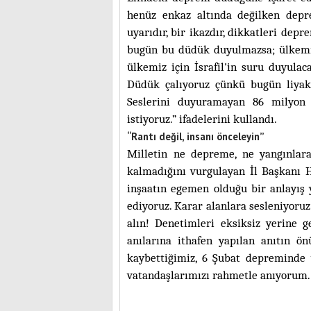
henüz enkaz altında değilken dep
uyarıdır, bir ikazdır, dikkatleri de
bugün bu düdük duyulmazsa; ülkemi
ülkemiz için İsrafil'in suru duyula
Düdük çalıyoruz çünkü bugün liyaka
Seslerini duyuramayan 86 milyon 
istiyoruz.” ifadelerini kullandı.
“Rantı değil, insanı önceleyin”
Milletin ne depreme, ne yangınlar
kalmadığını vurgulayan İl Başkanı Ha
inşaatın egemen olduğu bir anlayış y
ediyoruz. Karar alanlara sesleniyoruz
alın! Denetimleri eksiksiz yerine ge
anılarına ithafen yapılan anıtın
kaybettiğimiz, 6 Şubat depremind
vatandaşlarımızı rahmetle anıyorum. A