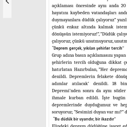
açıklaması öncesinde aynı anda 2
hayatını kaybeden vatandaşları andı 
duymayanlara düdük çalıyoruz” yazılı
çünkü enkaz altında kalmak istemi
dönüşsün istemiyoruz!”, “Düdük çalıyo
çalıyoruz; çünkü unutmuyoruz, unutma
“Deprem gerçek, yıkılan şehirler tercih”
Grup adına basın açıklamasını yapan 
şehirlerin tercih olduğuna dikkat 
hatırlatan Hazırbulan, “Her depremd
denildi. Depremlerin felakete dönü
adımlar atılacak’ denildi. 18 b
Depremi’nden sonra da aynı sözler 
ihmale kurban edildi. İşte bugü
depremlerinde duyduğumuz ve hepi
soruyoruz; “Sesimizi duyan var mı?” d
“Bu düdük bir uyarıdır, bir ikazdır”
Elindeki deprem düdüğüne işaret ede