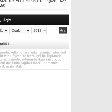
SİZDEN KİMLER PARA İSTEDİ BAŞKAN İLKAY
ÇEK
Arşiv
odül 1
modül kullanıcı tarafından yönetilir, ister kod
ilir ister iframe ile içerik çekilir. Toplamda
lanıcı 5 modül ekleme hakkına sahiptir, bu
dül dahil tüm sağdaki modüller manuel
rak sıralanabilir.