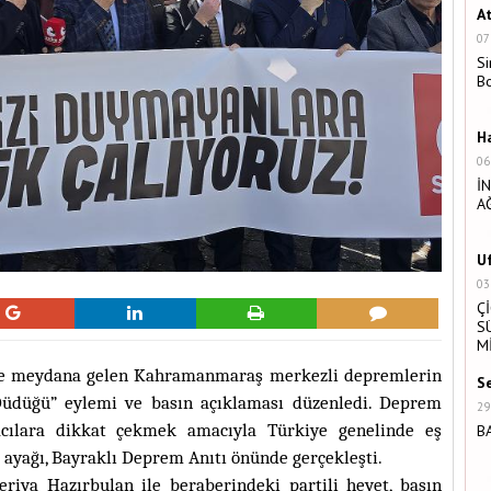
A
07
Si
B
H
06
İ
A
U
03
Ç
S
M
inde meydana gelen Kahramanmaraş merkezli depremlerin
S
Düdüğü” eylemi ve basın açıklaması düzenledi. Deprem
29
acılara dikkat çekmek amacıyla Türkiye genelinde eş
B
 ayağı, Bayraklı Deprem Anıtı önünde gerçekleşti.
eriya Hazırbulan ile beraberindeki partili heyet, basın