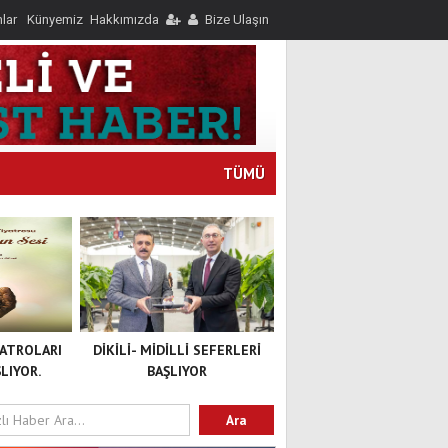
nlar
Künyemiz
Hakkımızda
Bize Ulaşın
TÜMÜ
YATROLARI
DİKİLİ- MİDİLLİ SEFERLERİ
LIYOR.
BAŞLIYOR