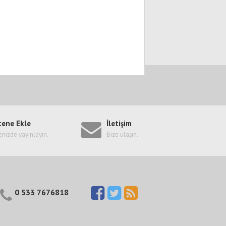
tene Ekle
İletişim
enizde yayınlayın.
Bize ulaşın.
0 533 7676818