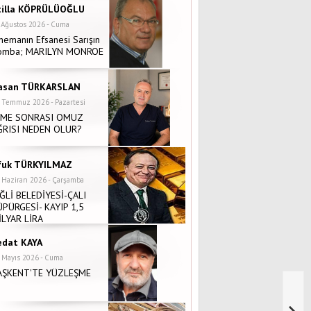
tilla KÖPRÜLÜOĞLU
 Ağustos 2026 - Cuma
nemanın Efsanesi Sarışın
omba; MARILYN MONROE
asan TÜRKARSLAN
 Temmuz 2026 - Pazartesi
NME SONRASI OMUZ
ĞRISI NEDEN OLUR?
fuk TÜRKYILMAZ
 Haziran 2026 - Çarşamba
İĞLİ BELEDİYESİ-ÇALI
ÜPÜRGESİ- KAYIP 1,5
İLYAR LİRA
edat KAYA
 Mayıs 2026 - Cuma
AŞKENT'TE YÜZLEŞME