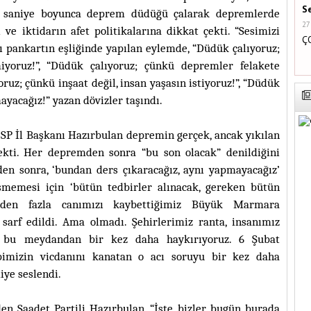
S
0 saniye boyunca deprem düdüğü çalarak depremlerde
27
ve iktidarın afet politikalarına dikkat çekti. “Sesimizi
Ç
 pankartın eşliğinde yapılan eylemde, “Düdük çalıyoruz;
yoruz!”, “Düdük çalıyoruz; çünkü depremler felakete
ruz; çünkü inşaat değil, insan yaşasın istiyoruz!”, “Düdük
yacağız!” yazan dövizler taşındı.
SP İl Başkanı Hazırbulan depremin gerçek, ancak yıkılan
çekti. Her depremden sonra “bu son olacak” denildiğini
en sonra, ‘bundan ders çıkaracağız, aynı yapmayacağız’
şmemesi için ‘bütün tedbirler alınacak, gereken bütün
inden fazla canımızı kaybettiğimiz Büyük Marmara
sarf edildi. Ama olmadı. Şehirlerimiz ranta, insanımız
n bu meydandan bir kez daha haykırıyoruz. 6 Şubat
mizin vicdanını kanatan o acı soruyu bir kez daha
iye seslendi.
n Saadet Partili Hazırbulan, “İşte bizler bugün burada