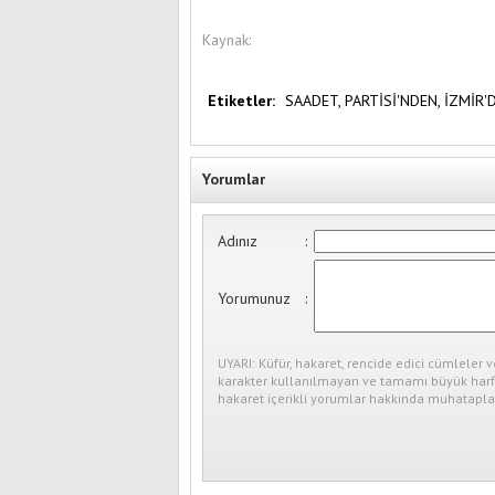
Kaynak:
Etiketler:
SAADET,
PARTİSİ'NDEN,
İZMİR'
Yorumlar
Adınız
:
Yorumunuz
:
UYARI: Küfür, hakaret, rencide edici cümleler v
karakter kullanılmayan ve tamamı büyük harfl
hakaret içerikli yorumlar hakkında muhataplar