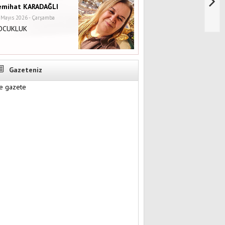
emihat KARADAĞLI
 Mayıs 2026 - Çarşamba
OCUKLUK
Gazeteniz