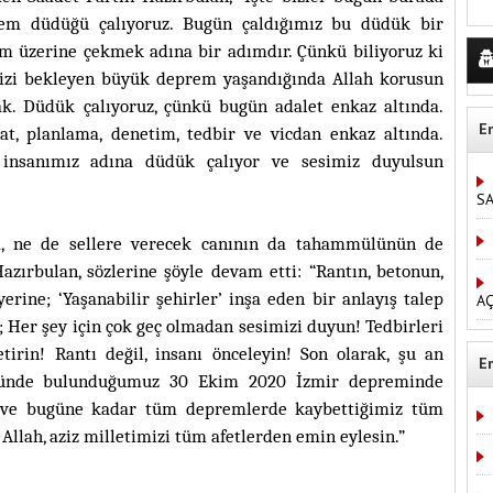
rem düdüğü çalıyoruz. Bugün çaldığımız bu düdük bir
prem üzerine çekmek adına bir adımdır. Çünkü biliyoruz ki
zi bekleyen büyük deprem yaşandığında Allah korusun
cak. Düdük çalıyoruz, çünkü bugün adalet enkaz altında.
E
t, planlama, denetim, tedbir ve vicdan enkaz altında.
insanımız adına düdük çalıyor ve sesimiz duyulsun
S
a, ne de sellere verecek canının da tahammülünün de
zırbulan, sözlerine şöyle devam etti: “Rantın, betonun,
erine; ‘Yaşanabilir şehirler’ inşa eden bir anlayış talep
AÇ
; Her şey için çok geç olmadan sesimizi duyun! Tedbirleri
tirin! Rantı değil, insanı önceleyin! Son olarak, şu an
E
 önünde bulunduğumuz 30 Ekim 2020 İzmir depreminde
e ve bugüne kadar tüm depremlerde kaybettiğimiz tüm
llah, aziz milletimizi tüm afetlerden emin eylesin.”