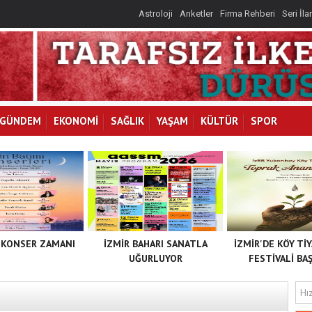
Astroloji
Anketler
Firma Rehberi
Seri İla
İLKAY
I
GÜNDEM
EKONOMİ
SAĞLIK
YAŞAM
KÜLTÜR
SPOR
 KONSER ZAMANI
İZMİR BAHARI SANATLA
İZMİR'DE KÖY Tİ
UĞURLUYOR
FESTİVALİ BAŞ