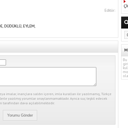
Çİ
Editör:
DE,
DÜDÜKLÜ,
EYLEM,
M
Bu 
gir
kul
mo
ola
eya imalar, inançlara saldırı içeren, imla kuralları ile yazılmamış, Türkçe
erle yazılmış yorumlar onaylanmamaktadır. Ayrıca suç teşkil edecek
ı tarafından dava açılabilmektedir.