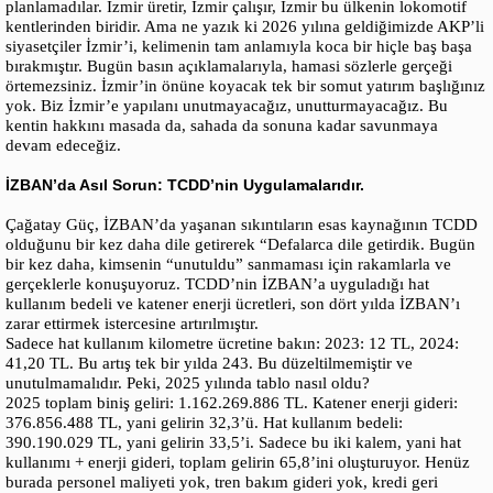
planlamadılar. İzmir üretir, İzmir çalışır, İzmir bu ülkenin lokomotif
kentlerinden biridir. Ama ne yazık ki 2026 yılına geldiğimizde AKP’li
siyasetçiler İzmir’i, kelimenin tam anlamıyla koca bir hiçle baş başa
bırakmıştır. Bugün basın açıklamalarıyla, hamasi sözlerle gerçeği
örtemezsiniz. İzmir’in önüne koyacak tek bir somut yatırım başlığınız
yok. Biz İzmir’e yapılanı unutmayacağız, unutturmayacağız. Bu
kentin hakkını masada da, sahada da sonuna kadar savunmaya
devam edeceğiz.
İZBAN’da Asıl Sorun: TCDD’nin Uygulamalarıdır.
Çağatay Güç, İZBAN’da yaşanan sıkıntıların esas kaynağının TCDD
olduğunu bir kez daha dile getirerek “Defalarca dile getirdik. Bugün
bir kez daha, kimsenin “unutuldu” sanmaması için rakamlarla ve
gerçeklerle konuşuyoruz. TCDD’nin İZBAN’a uyguladığı hat
kullanım bedeli ve katener enerji ücretleri, son dört yılda İZBAN’ı
zarar ettirmek istercesine artırılmıştır.
Sadece hat kullanım kilometre ücretine bakın: 2023: 12 TL, 2024:
41,20 TL. Bu artış tek bir yılda 243. Bu düzeltilmemiştir ve
unutulmamalıdır. Peki, 2025 yılında tablo nasıl oldu?
2025 toplam biniş geliri: 1.162.269.886 TL. Katener enerji gideri:
376.856.488 TL, yani gelirin 32,3’ü. Hat kullanım bedeli:
390.190.029 TL, yani gelirin 33,5’i. Sadece bu iki kalem, yani hat
kullanımı + enerji gideri, toplam gelirin 65,8’ini oluşturuyor. Henüz
burada personel maliyeti yok, tren bakım gideri yok, kredi geri