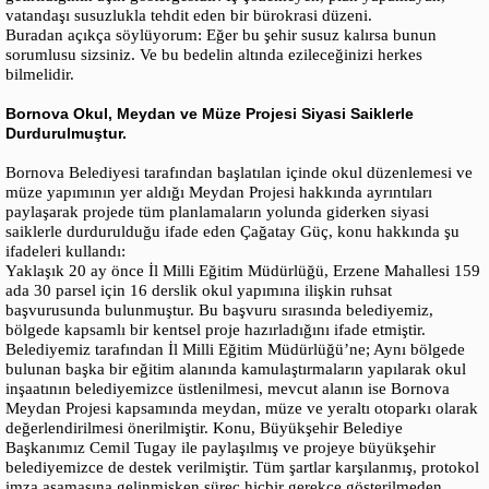
vatandaşı susuzlukla tehdit eden bir bürokrasi düzeni.
Buradan açıkça söylüyorum: Eğer bu şehir susuz kalırsa bunun
sorumlusu sizsiniz. Ve bu bedelin altında ezileceğinizi herkes
bilmelidir.
Bornova Okul, Meydan ve Müze Projesi Siyasi Saiklerle
Durdurulmuştur.
Bornova Belediyesi tarafından başlatılan içinde okul düzenlemesi ve
müze yapımının yer aldığı Meydan Projesi hakkında ayrıntıları
paylaşarak projede tüm planlamaların yolunda giderken siyasi
saiklerle durdurulduğu ifade eden Çağatay Güç, konu hakkında şu
ifadeleri kullandı:
Yaklaşık 20 ay önce İl Milli Eğitim Müdürlüğü, Erzene Mahallesi 159
ada 30 parsel için 16 derslik okul yapımına ilişkin ruhsat
başvurusunda bulunmuştur. Bu başvuru sırasında belediyemiz,
bölgede kapsamlı bir kentsel proje hazırladığını ifade etmiştir.
Belediyemiz tarafından İl Milli Eğitim Müdürlüğü’ne; Aynı bölgede
bulunan başka bir eğitim alanında kamulaştırmaların yapılarak okul
inşaatının belediyemizce üstlenilmesi, mevcut alanın ise Bornova
Meydan Projesi kapsamında meydan, müze ve yeraltı otoparkı olarak
değerlendirilmesi önerilmiştir. Konu, Büyükşehir Belediye
Başkanımız Cemil Tugay ile paylaşılmış ve projeye büyükşehir
belediyemizce de destek verilmiştir. Tüm şartlar karşılanmış, protokol
imza aşamasına gelinmişken süreç hiçbir gerekçe gösterilmeden