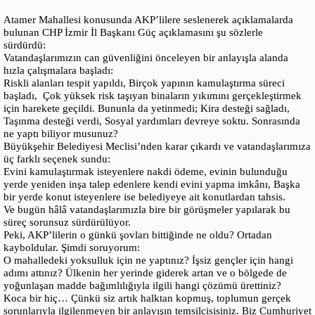
Atamer Mahallesi konusunda AKP’lilere seslenerek açıklamalarda
bulunan CHP İzmir İl Başkanı Güç açıklamasını şu sözlerle
sürdürdü:
Vatandaşlarımızın can güvenliğini önceleyen bir anlayışla alanda
hızla çalışmalara başladı:
Riskli alanları tespit yapıldı, Birçok yapının kamulaştırma süreci
başladı, Çok yüksek risk taşıyan binaların yıkımını gerçekleştirmek
için harekete geçildi. Bununla da yetinmedi; Kira desteği sağladı,
Taşınma desteği verdi, Sosyal yardımları devreye soktu. Sonrasında
ne yaptı biliyor musunuz?
Büyükşehir Belediyesi Meclisi’nden karar çıkardı ve vatandaşlarımıza
üç farklı seçenek sundu:
Evini kamulaştırmak isteyenlere nakdi ödeme, evinin bulunduğu
yerde yeniden inşa talep edenlere kendi evini yapma imkânı, Başka
bir yerde konut isteyenlere ise belediyeye ait konutlardan tahsis.
Ve bugün hâlâ vatandaşlarımızla bire bir görüşmeler yapılarak bu
süreç sorunsuz sürdürülüyor.
Peki, AKP’lilerin o günkü şovları bittiğinde ne oldu? Ortadan
kayboldular. Şimdi soruyorum:
O mahalledeki yoksulluk için ne yaptınız? İşsiz gençler için hangi
adımı attınız? Ülkenin her yerinde giderek artan ve o bölgede de
yoğunlaşan madde bağımlılığıyla ilgili hangi çözümü ürettiniz?
Koca bir hiç… Çünkü siz artık halktan kopmuş, toplumun gerçek
sorunlarıyla ilgilenmeyen bir anlayışın temsilcisisiniz. Biz Cumhuriyet