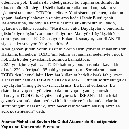
ödemeleri yok. Bunları da eklediğinizde bu yapının sürdürülebilir
olması mümkün değil. Üstelik hatların kullanım planı, bakımı ve
işletmesi tamamen TCDD’nin elinde. Yani sistemi yöneten, bakımını
yapan, hatları planlayan sizsiniz; ama bedeli İzmir Büyükşehir
Belediyesi’ne, sıkıntıyı ise İzmir halkına yüklüyorsunuz. Bakın,
aylardır özellikle sessizler. “Nasıl olsa yükü Büyükşehir’e bindirdik,
gitsin” diye düşünüyorsunuz. Biliyoruz. Mali yük Büyükşehir’de,
sorun yaşanınca: TCDD susuyor, Bakanlık susuyor, İzmirli AKP’li
siyasetçiler susuyor. Ne güzel düzen!
Ama gerçek şudur: Sorun sizsiniz. Sorun sizin yönetim anlayışınızdır.
Halkımız bilmelidir: TCDD’nin bakım yapmaması nedeniyle birçok
noktada trenler yavaşlamak zorunda kalmaktadır.
2025 yılı içinde yalnızca TCDD bakım yapmamasından kaynaklı
olarak 229 sefer iptali, 95 tahliye yaşanmıştır. Sorunların tamamı
TCDD’den kaynaklıdır. Hem hat kullanım bedeli olarak fahiş ücret
alacaksınız hem de İZBAN bu halde olacak… Bunun sorumluluğu da
büyükşehir’inmiş gibi davranacaksınız. Bu kabul edilemez. Bu
sistemin altyapısını yöneten, bakımını yapmayan, işletmesini
planlayan TCDD’dir. O yüzden diyoruz ki: İZBAN’daki bu krizi
çözmek zorunda olan merkezi hükümettir ve bu konuda aylardır
sürdürdüğünüz sessizlik, sizin beceriksiz yönetim anlayışınızın en
açık göstergesidir” dedi.
Atamer Mahallesi Şovları Ne Oldu! Atamer’de Belediyemizin
Yaptıkları Karşısında Sustular!