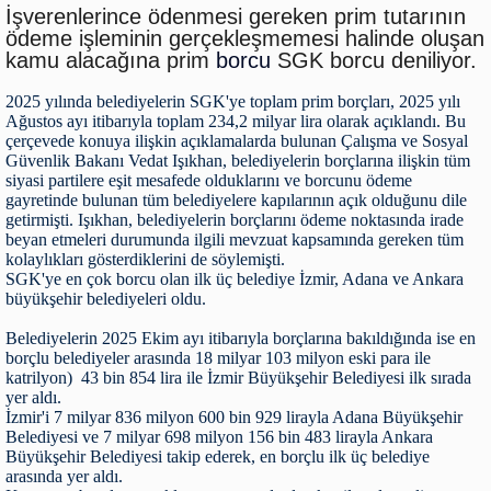
İşverenlerince ödenmesi gereken prim tutarının
ödeme işleminin gerçekleşmemesi halinde oluşan
kamu alacağına prim
borcu
SGK borcu deniliyor.
2025 yılında belediyelerin SGK'ye toplam prim borçları, 2025 yılı
Ağustos ayı itibarıyla toplam 234,2 milyar lira olarak açıklandı. Bu
çerçevede konuya ilişkin açıklamalarda bulunan Çalışma ve Sosyal
Güvenlik Bakanı Vedat Işıkhan, belediyelerin borçlarına ilişkin tüm
siyasi partilere eşit mesafede olduklarını ve borcunu ödeme
gayretinde bulunan tüm belediyelere kapılarının açık olduğunu dile
getirmişti. Işıkhan, belediyelerin borçlarını ödeme noktasında irade
beyan etmeleri durumunda ilgili mevzuat kapsamında gereken tüm
kolaylıkları gösterdiklerini de söylemişti.
SGK'ye en çok borcu olan ilk üç belediye İzmir, Adana ve Ankara
büyükşehir belediyeleri oldu.
Belediyelerin 2025 Ekim ayı itibarıyla borçlarına bakıldığında ise en
borçlu belediyeler arasında 18 milyar 103 milyon eski para ile
katrilyon) 43 bin 854 lira ile İzmir Büyükşehir Belediyesi ilk sırada
yer aldı.
İzmir'i 7 milyar 836 milyon 600 bin 929 lirayla Adana Büyükşehir
Belediyesi ve 7 milyar 698 milyon 156 bin 483 lirayla Ankara
Büyükşehir Belediyesi takip ederek, en borçlu ilk üç belediye
arasında yer aldı.