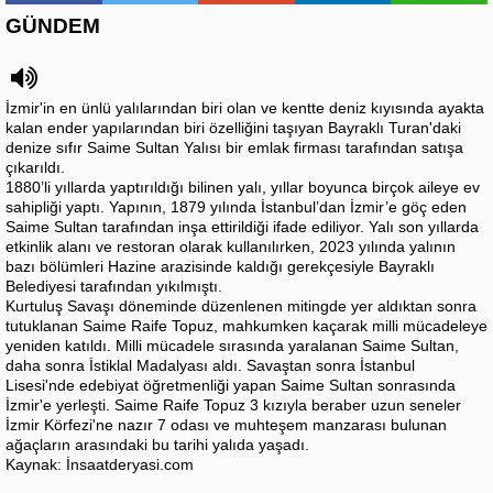
GÜNDEM
İzmir'in en ünlü yalılarından biri olan ve kentte deniz kıyısında ayakta
kalan ender yapılarından biri özelliğini taşıyan Bayraklı Turan'daki
denize sıfır Saime Sultan Yalısı bir emlak firması tarafından satışa
çıkarıldı.
1880’li yıllarda yaptırıldığı bilinen yalı, yıllar boyunca birçok aileye ev
sahipliği yaptı. Yapının, 1879 yılında İstanbul’dan İzmir’e göç eden
Saime Sultan tarafından inşa ettirildiği ifade ediliyor. Yalı son yıllarda
etkinlik alanı ve restoran olarak kullanılırken, 2023 yılında yalının
bazı bölümleri Hazine arazisinde kaldığı gerekçesiyle Bayraklı
Belediyesi tarafından yıkılmıştı.
Kurtuluş Savaşı döneminde düzenlenen mitingde yer aldıktan sonra
tutuklanan Saime Raife Topuz, mahkumken kaçarak milli mücadeleye
yeniden katıldı. Milli mücadele sırasında yaralanan Saime Sultan,
daha sonra İstiklal Madalyası aldı. Savaştan sonra İstanbul
Lisesi'nde edebiyat öğretmenliği yapan Saime Sultan sonrasında
İzmir'e yerleşti. Saime Raife Topuz 3 kızıyla beraber uzun seneler
İzmir Körfezi'ne nazır 7 odası ve muhteşem manzarası bulunan
ağaçların arasındaki bu tarihi yalıda yaşadı.
Kaynak: İnsaatderyasi.com