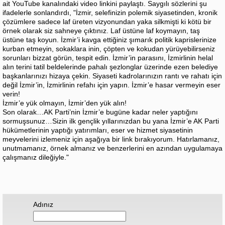
ait YouTube kanalındaki video linkini paylaştı. Saygılı sözlerini şu
ifadelerle sonlandırdı, "İzmir, selefinizin polemik siyasetinden, kronik
çözümlere sadece laf üreten vizyonundan yaka silkmişti ki kötü bir
örnek olarak siz sahneye çıktınız. Laf üstüne laf koymayın, taş
üstüne taş koyun. İzmir’i kavga ettiğiniz şımarık politik kaprislerinize
kurban etmeyin, sokaklara inin, çöpten ve kokudan yürüyebilirseniz
sorunları bizzat görün, tespit edin. İzmir’in parasını, İzmirlinin helal
alın terini tatil beldelerinde pahalı şezlonglar üzerinde ezen belediye
başkanlarınızı hizaya çekin. Siyaseti kadrolarınızın rantı ve rahatı için
değil İzmir’in, İzmirlinin refahı için yapın. İzmir’e hasar vermeyin eser
verin!
İzmir’e yük olmayın, İzmir’den yük alın!
Son olarak…AK Parti’nin İzmir’e bugüne kadar neler yaptığını
sormuşsunuz…Sizin ilk gençlik yıllarınızdan bu yana İzmir’e AK Parti
hükümetlerinin yaptığı yatırımları, eser ve hizmet siyasetinin
meyvelerini izlemeniz için aşağıya bir link bırakıyorum. Hatırlamanız,
unutmamanız, örnek almanız ve benzerlerini en azından uygulamaya
çalışmanız dileğiyle."
Adınız