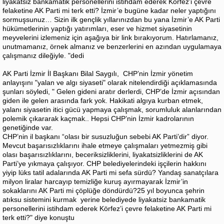
liyakatsiz bankamatik personellerini istihdam ederek Körfez’i çevre
felaketine AK Parti mi terk etti? İzmir’e bugüne kadar neler yaptığını
sormuşsunuz… Sizin ilk gençlik yıllarınızdan bu yana İzmir’e AK Parti
hükümetlerinin yaptığı yatırımları, eser ve hizmet siyasetinin
meyvelerini izlemeniz için aşağıya bir link bırakıyorum. Hatırlamanız,
unutmamanız, örnek almanız ve benzerlerini en azından uygulamaya
çalışmanız dileğiyle. "dedi
AK Parti İzmir İl Başkanı Bilal Saygılı, CHP’nin İzmir yönetim
anlayışını "yalan ve algı siyaseti" olarak nitelendirdiği açıklamasında
şunları söyledi, " Gelen gideni aratır derlerdi, CHP’de İzmir açısından
giden ile gelen arasında fark yok. Hakikati algıya kurban etmek,
yalanı siyasetin itici gücü yapmaya çalışmak, sorumluluk alanlarından
polemik çıkararak kaçmak.. Hepsi CHP’nin İzmir kadrolarının
genetiğinde var.
CHP’nin il başkanı “olası bir susuzluğun sebebi AK Parti’dir” diyor.
Mevcut başarısızlıklarını ihale etmeye çalışmaları yetmezmiş gibi
olası başarısızlıklarını, beceriksizliklerini, liyakatsizliklerini de AK
Parti’ye yıkmaya çalışıyor. CHP belediyelerindeki işçilerin hakkını
yiyip lüks tatil adalarında AK Parti mi sefa sürdü? Yandaş sanatçılara
milyon liralar harcayıp temizliğe kuruş ayırmayarak İzmir’in
sokaklarını AK Parti mi çöplüğe döndürdü?25 yıl boyunca şehrin
atıksu sistemini kurmak yerine belediyede liyakatsiz bankamatik
personellerini istihdam ederek Körfez’i çevre felaketine AK Parti mi
terk etti?" diye konuştu