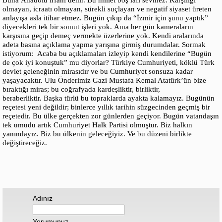
Buna Anadolu irfanı denir. Bu millet boş lafı sevmez. Karşılığı
olmayan, icraatı olmayan, sürekli suçlayan ve negatif siyaset üreten
anlayışa asla itibar etmez. Bugün çıkıp da “İzmir için şunu yaptık”
diyecekleri tek bir somut işleri yok. Ama her gün kameraların
karşısına geçip demeç vermekte üzerlerine yok. Kendi aralarında
adeta basına açıklama yapma yarışına girmiş durumdalar. Sormak
istiyorum: Acaba bu açıklamaları izleyip kendi kendilerine “Bugün
de çok iyi konuştuk” mu diyorlar? Türkiye Cumhuriyeti, köklü Türk
devlet geleneğinin mirasıdır ve bu Cumhuriyet sonsuza kadar
yaşayacaktır. Ulu Önderimiz Gazi Mustafa Kemal Atatürk’ün bize
bıraktığı miras; bu coğrafyada kardeşliktir, birliktir,
beraberliktir. Başka türlü bu topraklarda ayakta kalamayız. Bugünün
reçetesi yeni değildir; binlerce yıllık tarihin süzgecinden geçmiş bir
reçetedir. Bu ülke gerçekten zor günlerden geçiyor. Bugün vatandaşın
tek umudu artık Cumhuriyet Halk Partisi olmuştur. Biz halkın
yanındayız. Biz bu ülkenin geleceğiyiz. Ve bu düzeni birlikte
değiştireceğiz.
Adınız
Yorumunuz