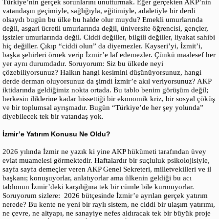
Türkiye’nin gerçek sorunlarını unutturmak. Eğer gerçekten AKP’nin
vatandaşın geçimiyle, sağlığıyla, eğitimiyle, adaletiyle bir derdi
olsaydı bugün bu ülke bu halde olur muydu? Emekli umurlarında
değil, asgari ücretli umurlarında değil, üniversite öğrencisi, gençler,
işsizler umurlarında değil. Ciddi değiller, bilgili değiller, liyakat sahibi
hiç değiller. Çıkıp “ciddi olun” da diyemezler. Kayseri’yi, İzmit’i,
başka şehirleri örnek verip İzmir’e laf edemezler. Çünkü maalesef her
yer aynı durumdadır. Soruyorum: Siz bu ülkede neyi
çözebiliyorsunuz? Halkın hangi kesimini düşünüyorsunuz, hangi
derde derman oluyorsunuz da şimdi İzmir’e akıl veriyorsunuz? AKP
iktidarında geldiğimiz nokta ortada. Bu tablo benim görüşüm değil;
herkesin iliklerine kadar hissettiği bir ekonomik kriz, bir sosyal çöküş
ve bir toplumsal ayrışmadır. Bugün “Türkiye’de her şey yolunda”
diyebilecek tek bir vatandaş yok.
İzmir’e Yatırım Konusu Ne Oldu?
2026 yılında İzmir ne yazık ki yine AKP hükümeti tarafından üvey
evlat muamelesi görmektedir. Haftalardır bir suçluluk psikolojisiyle,
sayfa sayfa demeçler veren AKP Genel Sekreteri, milletvekilleri ve il
başkanı; konuşuyorlar, anlatıyorlar ama ülkenin geldiği bu acı
tablonun İzmir’deki karşılığına tek bir cümle bile kurmuyorlar.
Soruyorum sizlere: 2026 bütçesinde İzmir’e ayrılan gerçek yatırım
nerede? Bu kente ne yeni bir raylı sistem, ne ciddi bir ulaşım yatırımı,
ne çevre, ne altyapı, ne sanayiye nefes aldıracak tek bir büyük proje