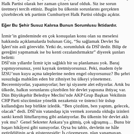
Halk Partisi olarak her zaman çözen taraf olduk. Siz ise sorun
üretmeyi tercih ettiniz. Bugün bu ülkenin sorunlarını gerçekten
çözebilecek tek partinin Cumhuriyet Halk Partisi olduğu açıktır.
Eğer Bu Şehir Susuz Kalırsa Bunun Sorumlusu İktidardır.
İzmir’in gündeminde en çok konuşulan konu olan su meselesi
hakkında açıklamalarda bulunan Güç, “Su sağlamak Devlet Su
İşleri’nin asli görevidir. Yetki de, sorumluluk da DSİ’dedir. Bilip de
gereğini yapmamak ise bu kenti cezalandırmaktır” diyerek şunları
belirtti:
DSİ’nin yıllardır İzmir için sağlıklı bir su planlaması yok. Baraj
yapmıyorsunuz, yeni kaynak üretmiyorsunuz. Peki, madem öyle
İZSU’nun kuyu açma taleplerine neden engel oluyorsunuz? Bu şehri
susuzluğa mahkûm eden bir zihniyet bu ülkeyi yönetemez.
Beceremiyorlar, yapamıyorlar; her işi siyasete alet ediyorlar. Artık bu
ülkede, halkın sorunlarını çözebilen bir devlet yapısına ihtiyaç var.
Dün Büyükşehir Belediye Meclisi’nde AKP Grup Başkan Vekilinin
CHP Parti sözcümüze yönelik nezaketsiz ve üstenci bir üslup
kullandığını hep birlikte izledik. “Ben çözdüm, ben yaptım, gelecek,
olacak” dedi. DSİ’nin vatandaşı için vermek zorunda olduğu izinleri
sanki kendi lütuflarıymış gibi anlatıyorlar. Bu ülkenin bir devlet aklı
yok mu? Genel Sekreter Ankara’ya gitmiş, çok uğraşmış… Bunu bir
başarı hikâyesi gibi sunuyorlar. Oysa bu tablo, devletin ne hâle
getirildiğinin açık göstergesidir: İş çözemeyen, plan yapamayan,