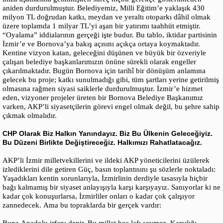
aniden durdurulmuştur. Belediyemiz, Milli Eğitim’e yaklaşık 430
milyon TL doğrudan katkı, meydan ve yeraltı otoparkı dâhil olmak
üzere toplamda 1 milyar TL’yi aşan bir yatırımı taahhüt etmiştir.
“Oyalama” iddialarının gerçeği işte budur. Bu tablo, iktidar partisinin
İzmir’e ve Bornova’ya bakış açısını açıkça ortaya koymaktadır.
Kentine vizyon katan, geleceğini düşünen ve büyük bir özveriyle
çalışan belediye başkanlarımızın önüne sürekli olarak engeller
çıkarılmaktadır. Bugün Bornova için tarihî bir dönüşüm anlamına
gelecek bu proje; katkı sunulmadığı gibi, tüm şartları yerine getirilmiş
olmasına rağmen siyasi saiklerle durdurulmuştur. İzmir’e hizmet
eden, vizyoner projeler üreten bir Bornova Belediye Başkanımız
varken, AKP’li siyasetçilerin görevi engel olmak değil, bu şehre sahip
çıkmak olmalıdır.
CHP Olarak Biz Halkın Yanındayız. Biz Bu Ülkenin Geleceğiyiz.
Bu Düzeni Birlikte Değiştireceğiz. Halkımızı Rahatlatacağız.
AKP’li İzmir milletvekillerini ve ildeki AKP yöneticilerini üzülerek
izlediklerini dile getiren Güç, basın toplantısını şu sözlerle noktaladı:
Yaşadıkları kentin sorunlarıyla, İzmirlinin derdiyle tasasıyla hiçbir
bağı kalmamış bir siyaset anlayışıyla karşı karşıyayız. Sanıyorlar ki ne
kadar çok konuşurlarsa, İzmirliler onları o kadar çok çalışıyor
zannedecek. Ama bu topraklarda bir gerçek vardır: