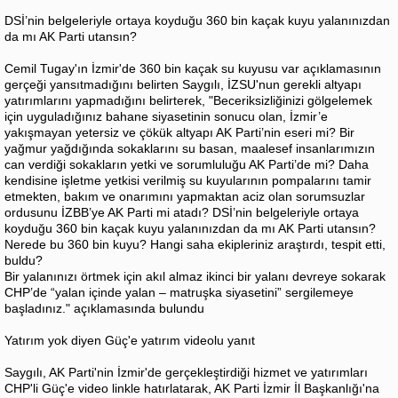
DSİ’nin belgeleriyle ortaya koyduğu 360 bin kaçak kuyu yalanınızdan
da mı AK Parti utansın?
Cemil Tugay'ın İzmir'de 360 bin kaçak su kuyusu var açıklamasının
gerçeği yansıtmadığını belirten Saygılı, İZSU'nun gerekli altyapı
yatırımlarını yapmadığını belirterek, "Beceriksizliğinizi gölgelemek
için uyguladığınız bahane siyasetinin sonucu olan, İzmir’e
yakışmayan yetersiz ve çökük altyapı AK Parti’nin eseri mi? Bir
yağmur yağdığında sokaklarını su basan, maalesef insanlarımızın
can verdiği sokakların yetki ve sorumluluğu AK Parti’de mi? Daha
kendisine işletme yetkisi verilmiş su kuyularının pompalarını tamir
etmekten, bakım ve onarımını yapmaktan aciz olan sorumsuzlar
ordusunu İZBB’ye AK Parti mi atadı? DSİ’nin belgeleriyle ortaya
koyduğu 360 bin kaçak kuyu yalanınızdan da mı AK Parti utansın?
Nerede bu 360 bin kuyu? Hangi saha ekipleriniz araştırdı, tespit etti,
buldu?
Bir yalanınızı örtmek için akıl almaz ikinci bir yalanı devreye sokarak
CHP’de “yalan içinde yalan – matruşka siyasetini” sergilemeye
başladınız." açıklamasında bulundu
Yatırım yok diyen Güç'e yatırım videolu yanıt
Saygılı, AK Parti'nin İzmir'de gerçekleştirdiği hizmet ve yatırımları
CHP'li Güç'e video linkle hatırlatarak, AK Parti İzmir İl Başkanlığı'na