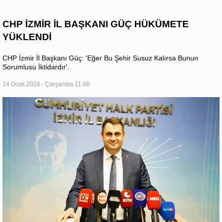
CHP İZMİR İL BAŞKANI GÜÇ HÜKÜMETE
YÜKLENDİ
CHP İzmir İl Başkanı Güç: 'Eğer Bu Şehir Susuz Kalırsa Bunun
Sorumlusu İktidardır'.
14 Ocak 2026 - Çarşamba 11:46