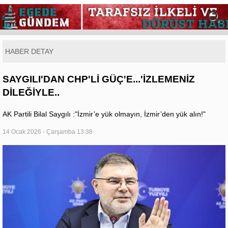
HABER DETAY
SAYGILI'DAN CHP'Lİ GÜÇ'E...'İZLEMENİZ
DİLEĞİYLE..
AK Partili Bilal Saygılı :"İzmir’e yük olmayın, İzmir’den yük alın!"
14 Ocak 2026 - Çarşamba 13:38