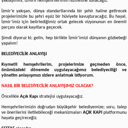
yaklaşımını, İzmirli hemşehrilerimin hizmetine sunacağız.
İzmir’e yakışan, dünya standartlarında bir şehir haline getirecek
projelerimizle bu şehri eşsiz bir hüviyete kavuşturacağız. Bu hayal,
İzmir’imiz için belirlediğimiz ortak gelecek vizyonunun en önemli
parçası olarak kayıtlara geçecek.
Şimdi diyoruz ki; gelin, hep birlikte İzmir'imizi dünyanın gözbebeği
yapalım!
BELEDİYECİLİK ANLAYIŞI
Kıymetli hemşehrilerim, projelerimize geçmeden önce,
önümüzdeki dönemde uygulayacağımız belediyeciliği ve
yönetim anlayışımızı sizlere anlatmak istiyorum.
NASIL BİR BELEDİYECİLİK ANLAYIŞIMIZ OLACAK?
Öncelikle
Açık Kapı
stratejisi uygulayacağız.
Hemşehrilerimizin doğrudan büyükşehir belediyemize; soru, talep
ve önerilerini iletilebileceği mekanizmaları
AÇIK KAPI
platformunu
hayata geçireceğiz.