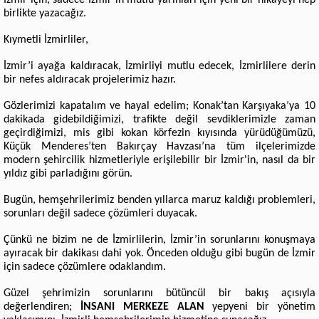
İzmir için, sadece İzmir’in mutlu yarınları için yeni bir hikâyeyi hep
birlikte yazacağız.
Kıymetli İzmirliler,
İzmir’i ayağa kaldıracak, İzmirliyi mutlu edecek, İzmirlilere derin
bir nefes aldıracak projelerimiz hazır.
Gözlerimizi kapatalım ve hayal edelim; Konak’tan Karşıyaka’ya 10
dakikada gidebildiğimizi, trafikte değil sevdiklerimizle zaman
geçirdiğimizi, mis gibi kokan körfezin kıyısında yürüdüğümüzü,
Küçük Menderes’ten Bakırçay Havzası’na tüm ilçelerimizde
modern şehircilik hizmetleriyle erişilebilir bir İzmir'in, nasıl da bir
yıldız gibi parladığını görün.
Bugün, hemşehrilerimiz benden yıllarca maruz kaldığı problemleri,
sorunları değil sadece çözümleri duyacak.
Çünkü ne bizim ne de İzmirlilerin, İzmir’in sorunlarını konuşmaya
ayıracak bir dakikası dahi yok. Önceden olduğu gibi bugün de İzmir
için sadece çözümlere odaklandım.
Güzel şehrimizin sorunlarını bütüncül bir bakış açısıyla
değerlendiren;
İNSANI MERKEZE ALAN
yepyeni bir yönetim