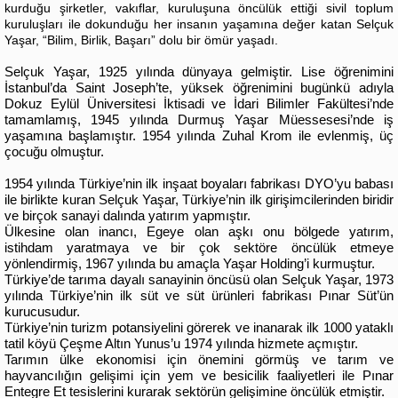
kurduğu şirketler, vakıflar, kuruluşuna öncülük ettiği sivil toplum
kuruluşları ile dokunduğu her insanın yaşamına değer katan Selçuk
Yaşar, “Bilim, Birlik, Başarı” dolu bir ömür yaşadı.
Selçuk Yaşar, 1925 yılında dünyaya gelmiştir. Lise öğrenimini
İstanbul’da Saint Joseph’te, yüksek öğrenimini bugünkü adıyla
Dokuz Eylül Üniversitesi İktisadi ve İdari Bilimler Fakültesi’nde
tamamlamış, 1945 yılında Durmuş Yaşar Müessesesi’nde iş
yaşamına başlamıştır. 1954 yılında Zuhal Krom ile evlenmiş, üç
çocuğu olmuştur.
1954 yılında Türkiye’nin ilk inşaat boyaları fabrikası DYO’yu babası
ile birlikte kuran Selçuk Yaşar, Türkiye’nin ilk girişimcilerinden biridir
ve birçok sanayi dalında yatırım yapmıştır.
Ülkesine olan inancı, Egeye olan aşkı onu bölgede yatırım,
istihdam yaratmaya ve bir çok sektöre öncülük etmeye
yönlendirmiş, 1967 yılında bu amaçla Yaşar Holding’i kurmuştur.
Türkiye’de tarıma dayalı sanayinin öncüsü olan Selçuk Yaşar, 1973
yılında Türkiye’nin ilk süt ve süt ürünleri fabrikası Pınar Süt’ün
kurucusudur.
Türkiye’nin turizm potansiyelini görerek ve inanarak ilk 1000 yataklı
tatil köyü Çeşme Altın Yunus’u 1974 yılında hizmete açmıştır.
Tarımın ülke ekonomisi için önemini görmüş ve tarım ve
hayvancılığın gelişimi için yem ve besicilik faaliyetleri ile Pınar
Entegre Et tesislerini kurarak sektörün gelişimine öncülük etmiştir.