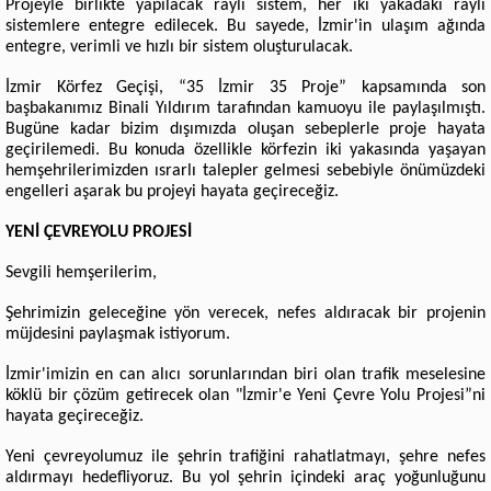
Projeyle birlikte yapılacak raylı sistem, her iki yakadaki raylı
sistemlere entegre edilecek. Bu sayede, İzmir'in ulaşım ağında
entegre, verimli ve hızlı bir sistem oluşturulacak.
İzmir Körfez Geçişi, “35 İzmir 35 Proje” kapsamında son
başbakanımız Binali Yıldırım tarafından kamuoyu ile paylaşılmıştı.
Bugüne kadar bizim dışımızda oluşan sebeplerle proje hayata
geçirilemedi. Bu konuda özellikle körfezin iki yakasında yaşayan
hemşehrilerimizden ısrarlı talepler gelmesi sebebiyle önümüzdeki
engelleri aşarak bu projeyi hayata geçireceğiz.
YENİ ÇEVREYOLU PROJESİ
Sevgili hemşerilerim,
Şehrimizin geleceğine yön verecek, nefes aldıracak bir projenin
müjdesini paylaşmak istiyorum.
İzmir'imizin en can alıcı sorunlarından biri olan trafik meselesine
köklü bir çözüm getirecek olan "İzmir'e Yeni Çevre Yolu Projesi”ni
hayata geçireceğiz.
Yeni çevreyolumuz ile şehrin trafiğini rahatlatmayı, şehre nefes
aldırmayı hedefliyoruz. Bu yol şehrin içindeki araç yoğunluğunu