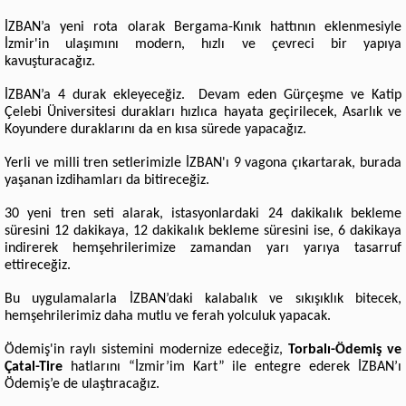
İZBAN’a yeni rota olarak Bergama-Kınık hattının eklenmesiyle
İzmir'in ulaşımını modern, hızlı ve çevreci bir yapıya
kavuşturacağız.
İZBAN’a 4 durak ekleyeceğiz. Devam eden Gürçeşme ve Katip
Çelebi Üniversitesi durakları hızlıca hayata geçirilecek, Asarlık ve
Koyundere duraklarını da en kısa sürede yapacağız.
Yerli ve milli tren setlerimizle İZBAN'ı 9 vagona çıkartarak, burada
yaşanan izdihamları da bitireceğiz.
30 yeni tren seti alarak, istasyonlardaki 24 dakikalık bekleme
süresini 12 dakikaya, 12 dakikalık bekleme süresini ise, 6 dakikaya
indirerek hemşehrilerimize zamandan yarı yarıya tasarruf
ettireceğiz.
Bu uygulamalarla İZBAN’daki kalabalık ve sıkışıklık bitecek,
hemşehrilerimiz daha mutlu ve ferah yolculuk yapacak.
Ödemiş'in raylı sistemini modernize edeceğiz,
Torbalı-Ödemiş ve
Çatal-Tire
hatlarını “İzmir’im Kart” ile entegre ederek İZBAN’ı
Ödemiş’e de ulaştıracağız.