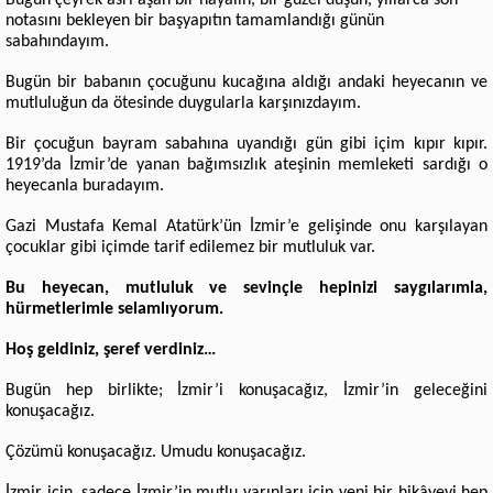
Bugün çeyrek asrı aşan bir hayalin, bir güzel düşün, yıllarca son
notasını bekleyen bir başyapıtın tamamlandığı günün
sabahındayım.
Bugün bir babanın çocuğunu kucağına aldığı andaki heyecanın ve
mutluluğun da ötesinde duygularla karşınızdayım.
Bir çocuğun bayram sabahına uyandığı gün gibi içim kıpır kıpır.
1919’da İzmir’de yanan bağımsızlık ateşinin memleketi sardığı o
heyecanla buradayım.
Gazi Mustafa Kemal Atatürk’ün İzmir’e gelişinde onu karşılayan
çocuklar gibi içimde tarif edilemez bir mutluluk var.
Bu heyecan, mutluluk ve sevinçle hepinizi saygılarımla,
hürmetlerimle selamlıyorum.
Hoş geldiniz, şeref verdiniz…
Bugün hep birlikte; İzmir’i konuşacağız, İzmir’in geleceğini
konuşacağız.
Çözümü konuşacağız. Umudu konuşacağız.