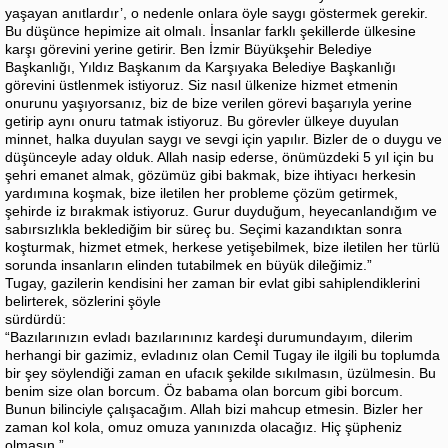
yaşayan anıtlardır’, o nedenle onlara öyle saygı göstermek gerekir.
Bu düşünce hepimize ait olmalı. İnsanlar farklı şekillerde ülkesine
karşı görevini yerine getirir. Ben İzmir Büyükşehir Belediye
Başkanlığı, Yıldız Başkanım da Karşıyaka Belediye Başkanlığı
görevini üstlenmek istiyoruz. Siz nasıl ülkenize hizmet etmenin
onurunu yaşıyorsanız, biz de bize verilen görevi başarıyla yerine
getirip aynı onuru tatmak istiyoruz. Bu görevler ülkeye duyulan
minnet, halka duyulan saygı ve sevgi için yapılır. Bizler de o duygu ve
düşünceyle aday olduk. Allah nasip ederse, önümüzdeki 5 yıl için bu
şehri emanet almak, gözümüz gibi bakmak, bize ihtiyacı herkesin
yardımına koşmak, bize iletilen her probleme çözüm getirmek,
şehirde iz bırakmak istiyoruz. Gurur duyduğum, heyecanlandığım ve
sabırsızlıkla beklediğim bir süreç bu. Seçimi kazandıktan sonra
koşturmak, hizmet etmek, herkese yetişebilmek, bize iletilen her türlü
sorunda insanların elinden tutabilmek en büyük dileğimiz.”
Tugay, gazilerin kendisini her zaman bir evlat gibi sahiplendiklerini
belirterek, sözlerini şöyle
sürdürdü:
“Bazılarınızın evladı bazılarınınız kardeşi durumundayım, dilerim
herhangi bir gazimiz, evladınız olan Cemil Tugay ile ilgili bu toplumda
bir şey söylendiği zaman en ufacık şekilde sıkılmasın, üzülmesin. Bu
benim size olan borcum. Öz babama olan borcum gibi borcum.
Bunun bilinciyle çalışacağım. Allah bizi mahcup etmesin. Bizler her
zaman kol kola, omuz omuza yanınızda olacağız. Hiç şüpheniz
olmasın.”