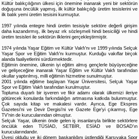
Kültür balıkçılığının ülkesi için önemine inanarak yeni bir sektörün
doğuşuna öncülük yapmış, ilk kültür balıkçılığı üretim tesislerini ve
ilk balık yemi üretim tesisini kurmuştur.
1997 yılında entegre hindi üretim tesisiyle sektöre değerli girişim
daha kazandırmış, ilk beyaz ırk sözleşmeli hindi besiciliği ve hindi
üretim tesisleri ile sektörün ilklerini gerçekleştirmiştir.
1974 yılında Yaşar Eğitim ve Kültür Vakfı’nı ve 1999 yılında Selçuk
Yaşar Spor ve Eğitim Vakfı’nı kurmuştur. Kurduğu vakıflar birçok
alanda faaliyetlerini sürdürmektedir.
Eğitimin önemine, ülkenin iyi eğitim almış gençlerle büyüyeceğine
ve gelişeceğine inanarak Yaşar Eğitim ve Kültür Vakfı tarafından
okullar yaptırılmış, milli eğitimin hizmetine sunulmuştur.
2001 yılında eğitime başlayan Yaşar Üniversitesi, Selçuk Yaşar
Spor ve Eğitim Vakfı tarafından kurulmuştur.
Topluma duyarlı bir işveren ve fikir adamı olarak ülkemizi ileriye
götürecek konularda farkındalığın artmasına katkıda bulunmuştur.
Çok sayıda kitap ve makalesi vardır. Ayrıca, Ege Ekspres
Gazetesi’ni ve Devir Dergisi’ni ve Gazete Ege’yi çıkarmış, Ege
TV’nin de kurucularından olmuştur.
Selçuk Yaşar, ülkenin önde gelen iş insanlarıyla birlikte sektörlere
öncülük eden TÜSİAD, SETBİR, ESİAD ve BOSAD’ın
kurucularındandır.
Üyesi olduğu ve iki dönem başkanlığını üstlendiği Karşıyaka Spor