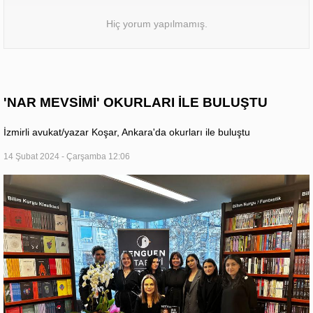
Hiç yorum yapılmamış.
'NAR MEVSİMİ' OKURLARI İLE BULUŞTU
İzmirli avukat/yazar Koşar, Ankara'da okurları ile buluştu
14 Şubat 2024 - Çarşamba 12:06