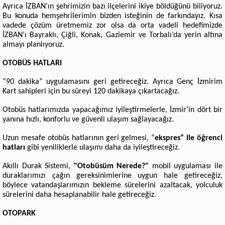
Ayrıca İZBAN’ın şehrimizin bazı ilçelerini ikiye böldüğünü biliyoruz.
Bu konuda hemşehrilerimin bizden isteğinin de farkındayız. Kısa
vadede çözüm üretmemiz zor olsa da orta vadeli hedefimizde
İZBAN’ı Bayraklı, Çiğli, Konak, Gaziemir ve Torbalı’da yerin altına
almayı planlıyoruz.
OTOBÜS HATLARI
“90 dakika” uygulamasını geri getireceğiz. Ayrıca Genç İzmirim
Kart sahipleri için bu süreyi 120 dakikaya çıkartacağız.
Otobüs hatlarımızda yapacağımız iyileştirmelerle, İzmir'in dört bir
yanına hızlı, konforlu ve güvenli ulaşım sağlayacağız.
Uzun mesafe otobüs hatlarının geri gelmesi, “
ekspres” ile öğrenci
hatları
gibi yeniliklerle ulaşımı daha da iyileştireceğiz.
Akıllı Durak Sistemi,
"Otobüsüm Nerede?"
mobil uygulaması ile
duraklarımızı çağın gereksinimlerine uygun hale getireceğiz,
böylece vatandaşlarımızın bekleme sürelerini azaltacak, yolculuk
sürelerini daha hesaplanabilir hale getireceğiz.
OTOPARK