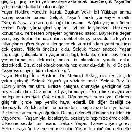
geçirdiği girişimlerini yeni nesillere aktaracak, nice Selçuk Yaşar’lar
yetişmesine katkıda bulunacağız.”
Yaşar Holding Yönetim Kurulu Başkan Vekili İdil Yiğitbaşı anma
konuşmasında babası Selçuk Yaşar’ı farklı yönleriyle anlattı:
“Selçuk Yaşar ailesine çok bağlı bir insandı. Sağlıklı yaşama önem
verirdi. Doğa yürüyüşleri yapardı. İyi bir iletişimciydi. Herkesle
konuşmak, herkesten birşeyler öğrenmek isterdi. Bayilerine değer
verir, bayi toplantılarında onlarla sohbet etmeyi severdi. Türkiye’nin
ihtiyaçlarını görerek yenilikler getirmek, yeni istihdam yaratmak için
çok çalıştı, “ilklerin öncüsü” oldu. Selçuk Yaşar sadece Yaşar
Topluluğu çalışanlarının yaşamına değil, tedarikçilerinin, bayilerinin
yaşamlarına da dokundu, onlara iş olanakları yarattı, onları
destekledi. Biz, ailesi olarak onunla hep gurur duyduk. İyi ki Selçuk
Yaşar vardı, iyi ki bizim babamızdı”.
Yaşar Holding İcra Başkanı Dr. Mehmet Aktaş, uzun yıllar çok
yakın çalıştığı Selçuk Yaşar’ı şu sözlerle andı: “Selçuk Bey ile
1994 yılında tanıştım. Birlikte çalışma önerisiyle geldiğinde çok
heyecanlandım. O zaman 70 yaşlarındaydı. Öncü bir sanayici ve
bir toplum önderiydi. Çok okurdu. Öğrenmeye meraklıydı. Onlarca
girişimin içinde hep yenilik hayal ederdi. Bir diğer özelliği de
direnciydi. Zorluklardan, denemekten, başarısızlıktan yılmazdı.
Bizlere de yılmamayı öğretirdi. Daima geleceği düşünen bir lider, bir
vizyonerdi. Yaşamıyla, idealleriyle, sözleriyle hepimize örnek oldu.
Ülkesine sevdalı bir insandı Selçuk Yaşar. Bizlere düşen görev,
Selçuk Yaşar’ın bizlere emaneti olan Yaşar Topluluğu’nu geleceğe