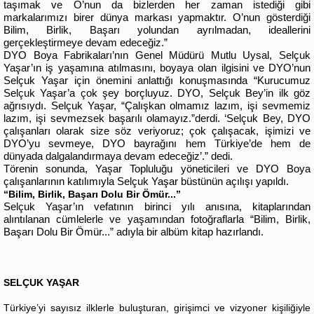
taşımak ve O’nun da bizlerden her zaman istediği gibi
markalarımızı birer dünya markası yapmaktır. O’nun gösterdiği
Bilim, Birlik, Başarı yolundan ayrılmadan, ideallerini
gerçekleştirmeye devam edeceğiz.”
DYO Boya Fabrikaları’nın Genel Müdürü Mutlu Uysal, Selçuk
Yaşar’ın iş yaşamına atılmasını, boyaya olan ilgisini ve DYO’nun
Selçuk Yaşar için önemini anlattığı konuşmasında “Kurucumuz
Selçuk Yaşar’a çok şey borçluyuz. DYO, Selçuk Bey’in ilk göz
ağrısıydı. Selçuk Yaşar, “Çalışkan olmamız lazım, işi sevmemiz
lazım, işi sevmezsek başarılı olamayız.”derdi. ‘Selçuk Bey, DYO
çalışanları olarak size söz veriyoruz; çok çalışacak, işimizi ve
DYO’yu sevmeye, DYO bayrağını hem Türkiye’de hem de
dünyada dalgalandırmaya devam edeceğiz’.” dedi.
Törenin sonunda, Yaşar Topluluğu yöneticileri ve DYO Boya
çalışanlarının katılımıyla Selçuk Yaşar büstünün açılışı yapıldı.
“Bilim, Birlik, Başarı Dolu Bir Ömür...”
Selçuk Yaşar’ın vefatının birinci yılı anısına, kitaplarından
alıntılanan cümlelerle ve yaşamından fotoğraflarla “Bilim, Birlik,
Başarı Dolu Bir Ömür...” adıyla bir albüm kitap hazırlandı.
SELÇUK YAŞAR
Türkiye’yi sayısız ilklerle buluşturan, girişimci ve vizyoner kişiliğiyle