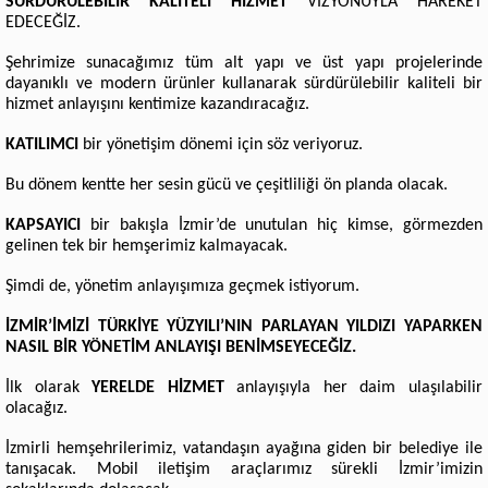
SÜRDÜRÜLEBİLİR KALİTELİ HİZMET
VİZYONUYLA HAREKET
EDECEĞİZ.
Şehrimize sunacağımız tüm alt yapı ve üst yapı projelerinde
dayanıklı ve modern ürünler kullanarak sürdürülebilir kaliteli bir
hizmet anlayışını kentimize kazandıracağız.
KATILIMCI
bir yönetişim dönemi için söz veriyoruz.
Bu dönem kentte her sesin gücü ve çeşitliliği ön planda olacak.
KAPSAYICI
bir bakışla İzmir’de unutulan hiç kimse, görmezden
gelinen tek bir hemşerimiz kalmayacak.
Şimdi de, yönetim anlayışımıza geçmek istiyorum.
İZMİR’İMİZİ TÜRKİYE YÜZYILI’NIN PARLAYAN YILDIZI YAPARKEN
NASIL BİR YÖNETİM ANLAYIŞI BENİMSEYECEĞİZ.
İlk olarak
YERELDE HİZMET
anlayışıyla her daim ulaşılabilir
olacağız.
İzmirli hemşehrilerimiz, vatandaşın ayağına giden bir belediye ile
tanışacak. Mobil iletişim araçlarımız sürekli İzmir’imizin