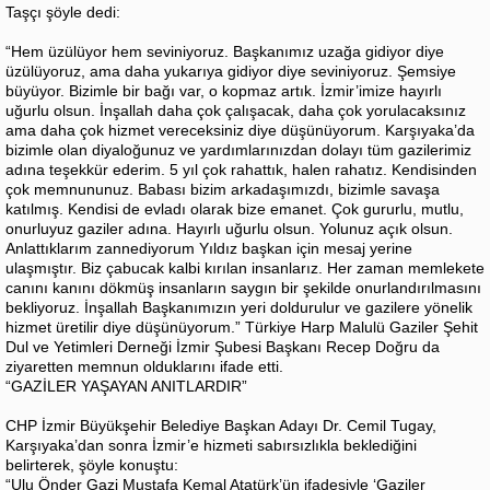
Taşçı şöyle dedi:
“Hem üzülüyor hem seviniyoruz. Başkanımız uzağa gidiyor diye
üzülüyoruz, ama daha yukarıya gidiyor diye seviniyoruz. Şemsiye
büyüyor. Bizimle bir bağı var, o kopmaz artık. İzmir’imize hayırlı
uğurlu olsun. İnşallah daha çok çalışacak, daha çok yorulacaksınız
ama daha çok hizmet vereceksiniz diye düşünüyorum. Karşıyaka’da
bizimle olan diyaloğunuz ve yardımlarınızdan dolayı tüm gazilerimiz
adına teşekkür ederim. 5 yıl çok rahattık, halen rahatız. Kendisinden
çok memnununuz. Babası bizim arkadaşımızdı, bizimle savaşa
katılmış. Kendisi de evladı olarak bize emanet. Çok gururlu, mutlu,
onurluyuz gaziler adına. Hayırlı uğurlu olsun. Yolunuz açık olsun.
Anlattıklarım zannediyorum Yıldız başkan için mesaj yerine
ulaşmıştır. Biz çabucak kalbi kırılan insanlarız. Her zaman memlekete
canını kanını dökmüş insanların saygın bir şekilde onurlandırılmasını
bekliyoruz. İnşallah Başkanımızın yeri doldurulur ve gazilere yönelik
hizmet üretilir diye düşünüyorum.” Türkiye Harp Malulü Gaziler Şehit
Dul ve Yetimleri Derneği İzmir Şubesi Başkanı Recep Doğru da
ziyaretten memnun olduklarını ifade etti.
“GAZİLER YAŞAYAN ANITLARDIR”
CHP İzmir Büyükşehir Belediye Başkan Adayı Dr. Cemil Tugay,
Karşıyaka’dan sonra İzmir’e hizmeti sabırsızlıkla beklediğini
belirterek, şöyle konuştu:
“Ulu Önder Gazi Mustafa Kemal Atatürk’ün ifadesiyle ‘Gaziler