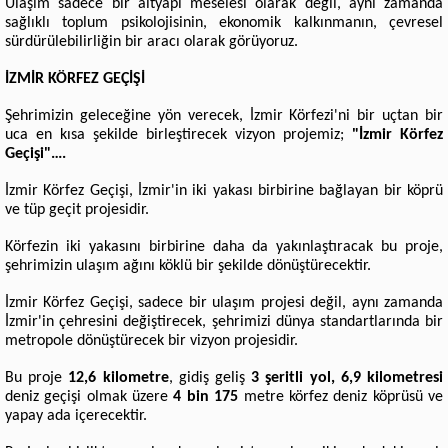
Ulaşım sadece bir altyapı meselesi olarak değil, aynı zamanda
sağlıklı toplum psikolojisinin, ekonomik kalkınmanın, çevresel
sürdürülebilirliğin bir aracı olarak görüyoruz.
İZMİR KÖRFEZ GEÇİŞİ
Şehrimizin geleceğine yön verecek, İzmir Körfezi'ni bir uçtan bir
uca en kısa şekilde birleştirecek vizyon projemiz;
"İzmir Körfez
Geçişi"….
İzmir Körfez Geçişi, İzmir'in iki yakası birbirine bağlayan bir köprü
ve tüp geçit projesidir.
Körfezin iki yakasını birbirine daha da yakınlaştıracak bu proje,
şehrimizin ulaşım ağını köklü bir şekilde dönüştürecektir.
İzmir Körfez Geçişi, sadece bir ulaşım projesi değil, aynı zamanda
İzmir'in çehresini değiştirecek, şehrimizi dünya standartlarında bir
metropole dönüştürecek bir vizyon projesidir.
Bu proje
12,6 kilometre
, gidiş geliş
3 şeritli yol, 6,9 kilometresi
deniz geçişi olmak üzere
4 bin 175
metre körfez deniz köprüsü ve
yapay ada içerecektir.