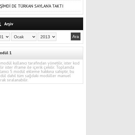
ŞİMDİ DE TÜRKAN SAYLAN'A TAKTI
Arşiv
odül 1
modül kullanıcı tarafından yönetilir, ister kod
ilir ister iframe ile içerik çekilir. Toplamda
lanıcı 5 modül ekleme hakkına sahiptir, bu
dül dahil tüm sağdaki modüller manuel
rak sıralanabilir.