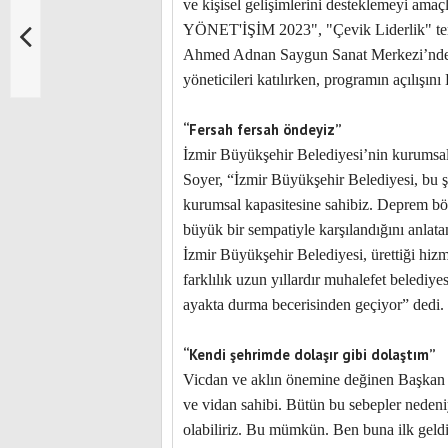
ve kişisel gelişimlerini desteklemeyi ama
YÖNET'İŞİM 2023", "Çevik Liderlik" tem
Ahmed Adnan Saygun Sanat Merkezi’nde 
yöneticileri katılırken, programın açılışın
“Fersah fersah öndeyiz”
İzmir Büyükşehir Belediyesi’nin kurumsal
Soyer, “İzmir Büyükşehir Belediyesi, bu ş
kurumsal kapasitesine sahibiz. Deprem böl
büyük bir sempatiyle karşılandığını anla
İzmir Büyükşehir Belediyesi, ürettiği hizme
farklılık uzun yıllardır muhalefet belediye
ayakta durma becerisinden geçiyor” dedi.
“Kendi şehrimde dolaşır gibi dolaştım”
Vicdan ve aklın önemine değinen Başkan S
ve vidan sahibi. Bütün bu sebepler nedeni
olabiliriz. Bu mümkün. Ben buna ilk gel