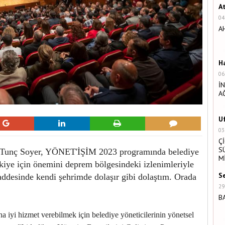
A
04
A
H
06
İ
A
U
03
Ç
S
ı Tunç Soyer, YÖNET'İŞİM 2023 programında belediye
M
rkiye için önemini deprem bölgesindeki izlenimleriyle
S
ddesinde kendi şehrimde dolaşır gibi dolaştım. Orada
29
B
a iyi hizmet verebilmek için belediye yöneticilerinin yönetsel