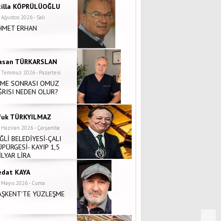
tilla KÖPRÜLÜOĞLU
 Ağustos 2026 - Salı
HMET ERHAN
asan TÜRKARSLAN
 Temmuz 2026 - Pazartesi
NME SONRASI OMUZ
ĞRISI NEDEN OLUR?
fuk TÜRKYILMAZ
 Haziran 2026 - Çarşamba
İĞLİ BELEDİYESİ-ÇALI
ÜPÜRGESİ- KAYIP 1,5
İLYAR LİRA
edat KAYA
 Mayıs 2026 - Cuma
AŞKENT'TE YÜZLEŞME