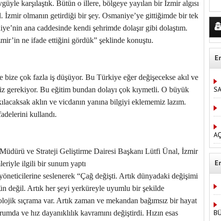
güyle karşılaştık. Bütün o illere, bölgeye yayılan bir İzmir algısı
l. İzmir olmanın getirdiği bir şey. Osmaniye’ye gittiğimde bir tek
ye’nin ana caddesinde kendi şehrimde dolaşır gibi dolaştım.
zmir’in ne ifade ettiğini gördük” şeklinde konuştu.
E
 bize çok fazla iş düşüyor. Bu Türkiye eğer değişecekse akıl ve
S
miz gerekiyor. Bu eğitim bundan dolayı çok kıymetli. O büyük
lacaksak aklın ve vicdanın yanına bilgiyi eklememiz lazım.
delerini kullandı.
AÇ
üdürü ve Strateji Geliştirme Dairesi Başkanı Lütfi Ünal, İzmir
E
riyle ilgili bir sunum yaptı
yöneticilerine seslenerek “Çağ değişti. Artık dünyadaki değişimi
değil. Artık her şeyi yerküreyle uyumlu bir şekilde
lojik sıçrama var. Artık zaman ve mekandan bağımsız bir hayat
B
umda ve hız dayanıklılık kavramını değiştirdi. Hızın esas