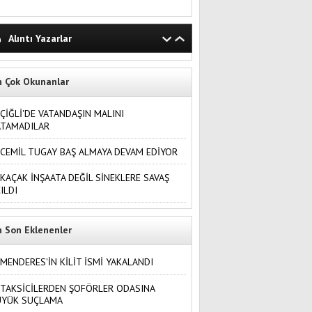
Alıntı Yazarlar
n Çok Okunanlar
ÇİĞLİ'DE VATANDAŞIN MALINI
ATAMADILAR
CEMİL TUGAY BAŞ ALMAYA DEVAM EDİYOR
KAÇAK İNŞAATA DEĞİL SİNEKLERE SAVAŞ
ILDI
n Son Eklenenler
MENDERES'İN KİLİT İSMİ YAKALANDI
TAKSİCİLERDEN ŞOFÖRLER ODASINA
ÜYÜK SUÇLAMA