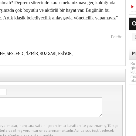
 olmalı? Deprem sürecinde karar mekanizması geç kaldığında
rşınızda çok boyutlu ve aktörlü bir hayat var. Bugünün bu
z. Artık klasik belediyecilik anlayışıyla yöneticilik yapamayız”
Editör:
M
NE,
SESLENDİ,
'İZMİR,
RÜZGARI,
ESİYOR',
Bu 
gir
kul
mo
ola
eya imalar, inançlara saldırı içeren, imla kuralları ile yazılmamış, Türkçe
erle yazılmış yorumlar onaylanmamaktadır. Ayrıca suç teşkil edecek
ı tarafından dava açılabilmektedir.