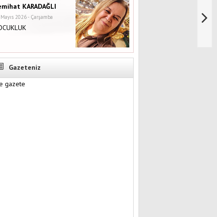
emihat KARADAĞLI
 Mayıs 2026 - Çarşamba
OCUKLUK
Gazeteniz