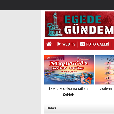
WEB TV
FOTO GALERI
İZMİR MARİNA'DA MÜZİK
İZMİR'DE
ZAMANI
Haber