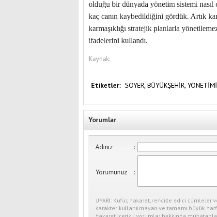
olduğu bir dünyada yönetim sistemi nasıl
kaç canın kaybedildiğini gördük. Artık ka
karmaşıklığı stratejik planlarla yönetileme
ifadelerini kullandı.
Kaynak:
Etiketler:
SOYER,
BÜYÜKŞEHİR,
YÖNETİMİ
Yorumlar
Adınız
:
Yorumunuz
:
UYARI: Küfür, hakaret, rencide edici cümleler v
karakter kullanılmayan ve tamamı büyük harfl
hakaret içerikli yorumlar hakkında muhataplar