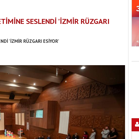
TİMİNE SESLENDİ 'İZMİR RÜZGARI
Dİ 'İZMİR RÜZGARI ESİYOR'