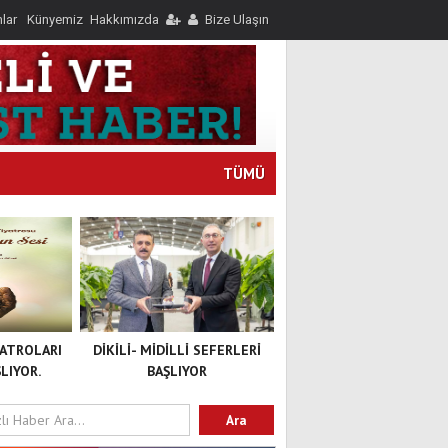
nlar
Künyemiz
Hakkımızda
Bize Ulaşın
TÜMÜ
YATROLARI
DİKİLİ- MİDİLLİ SEFERLERİ
LIYOR.
BAŞLIYOR