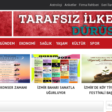
Astroloji
Anketler
Firma Rehberi
Seri İla
GÜNDEM
EKONOMİ
SAĞLIK
YAŞAM
KÜLTÜR
SPOR
 KONSER ZAMANI
İZMİR BAHARI SANATLA
İZMİR'DE KÖY Tİ
UĞURLUYOR
FESTİVALİ BAŞ