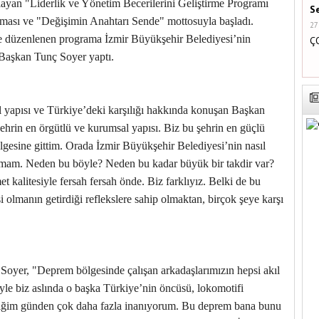
çlayan "Liderlik ve Yönetim Becerilerini Geliştirme Programı
S
ası ve "Değişimin Anahtarı Sende" mottosuyla başladı.
27
düzenlenen programa İzmir Büyükşehir Belediyesi’nin
Ç
ı Başkan Tunç Soyer yaptı.
 yapısı ve Türkiye’deki karşılığı hakkında konuşan Başkan
ehrin en örgütlü ve kurumsal yapısı. Biz bu şehrin en güçlü
gesine gittim. Orada İzmir Büyükşehir Belediyesi’nin nasıl
tamam. Neden bu böyle? Neden bu kadar büyük bir takdir var?
t kalitesiyle fersah fersah önde. Biz farklıyız. Belki de bu
si olmanın getirdiği reflekslere sahip olmaktan, birçok şeye karşı
oyer, "Deprem bölgesinde çalışan arkadaşlarımızın hepsi akıl
yle biz aslında o başka Türkiye’nin öncüsü, lokomotifi
diğim günden çok daha fazla inanıyorum. Bu deprem bana bunu