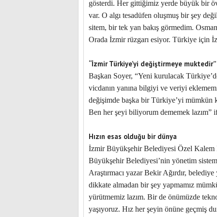
gösterdi. Her gittiğimiz yerde büyük bir öv
var. O algı tesadüfen oluşmuş bir şey deği
sitem, bir tek yan bakış görmedim. Osmani
Orada İzmir rüzgarı esiyor. Türkiye için İ
“İzmir Türkiye’yi değiştirmeye muktedir”
Başkan Soyer, “Yeni kurulacak Türkiye’de
vicdanın yanına bilgiyi ve veriyi ekleme
değişimde başka bir Türkiye’yi mümkün kı
Ben her şeyi biliyorum dememek lazım” ifa
Hızın esas olduğu bir dünya
İzmir Büyükşehir Belediyesi Özel Kalem M
Büyükşehir Belediyesi’nin yönetim sistemle
Araştırmacı yazar Bekir Ağırdır, belediye 
dikkate almadan bir şey yapmamız mümkün 
yürütmemiz lazım. Bir de önümüzde tekno
yaşıyoruz. Hız her şeyin önüne geçmiş dur