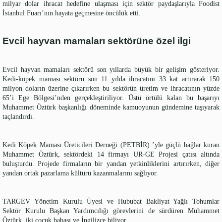
milyar dolar ihracat hedefine ulaşması için sektör paydaşlarıyla Foodist
İstanbul Fuarı’nın hayata geçmesine öncülük etti.
Evcil hayvan mamaları sektörüne özel ilgi
Evcil hayvan mamaları sektörü son yıllarda büyük bir gelişim gösteriyor.
Kedi-köpek maması sektörü son 11 yılda ihracatını 33 kat artırarak 150
milyon doların üzerine çıkarırken bu sektörün üretim ve ihracatının yüzde
65’i Ege Bölgesi’nden gerçekleştiriliyor. Üstü örtülü kalan bu başarıyı
Muhammet Öztürk başkanlığı döneminde kamuoyunun gündemine taşıyarak
taçlandırdı.
Kedi Köpek Maması Üreticileri Derneği (PETBİR) ’yle güçlü bağlar kuran
Muhammet Öztürk, sektördeki 14 firmayı UR-GE Projesi çatısı altında
buluşturdu. Projede firmaların bir yandan yetkinliklerini artırırken, diğer
yandan ortak pazarlama kültürü kazanmalarını sağlıyor.
TARGEV Yönetim Kurulu Üyesi ve Hububat Bakliyat Yağlı Tohumlar
Sektör Kurulu Başkan Yardımcılığı görevlerini de sürdüren Muhammet
Öztürk, iki çocuk babası ve İngilizce biliyor.