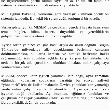
ile ilişkilendirilen çocuk ölümü sayısı en az 18’dir. Bu tablo, bir
sistematik sömürüyü ve ihmali ortaya koymaktadır.
Milli Eğitim Bakanlığı verilerine göre yaklaşık 2 milyon çocuk bu
sistemin içindedir. Bu, tekil bir sorun değil, toplumsal bir krizdir.
Veriler gösteriyor ki; MESEM’de çocukları, gençleri hayata hazırlayan
temel bilgiler, bilim, beceri, duyarlılık ve yeterliliklerin
geliştirilmesinden söz etmek mümkün değildir.
Ayrıca sorun yalnızca çalışma koşullarıyla da sınırlı değildir. Bugün
Türkiye’de milyonlarca aile çocuklarının beslenme çantasını
dolduramamakta, okullarda ücretsiz ve nitelikli beslenme hakkı
sağlanmadığı için çocuklar açlıkla karşı karşıya kalmaktadır. Bu
nedenle birçok aile çocuklarını okuldan almakta, onları çalışmaya
yönlendirmektedir.
MESEM, sadece ucuz işgücü yaratmak için değil, aynı zamanda
eğitimden koparılan çocukların yarattığı bu sosyal zafiyeti
“yönetmek” için de kullanılmaktadır. Devlet, çocukları koruyamadığı
yerde onları çalıştırmayı tercih etmektedir. Oysa çocukların yeri
işyerleri değil okullardır. Aç bırakılan, eğitimsiz bırakılan ve
çalıştırılan bir kuşak yaratılmaktadır. Bu bir ihmal değil, bir tercihtir.
Bu bir eksiklik değil, bir politikadır.