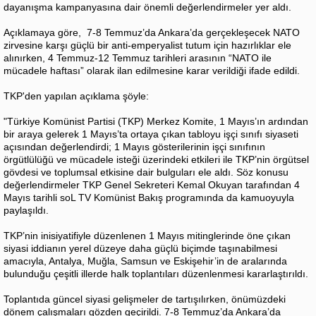
dayanışma kampanyasına dair önemli değerlendirmeler yer aldı.
Açıklamaya göre, 7-8 Temmuz’da Ankara’da gerçekleşecek NATO
zirvesine karşı güçlü bir anti-emperyalist tutum için hazırlıklar ele
alınırken, 4 Temmuz-12 Temmuz tarihleri arasının “NATO ile
mücadele haftası” olarak ilan edilmesine karar verildiği ifade edildi.
TKP'den yapılan açıklama şöyle:
"Türkiye Komünist Partisi (TKP) Merkez Komite, 1 Mayıs’ın ardından
bir araya gelerek 1 Mayıs’ta ortaya çıkan tabloyu işçi sınıfı siyaseti
açısından değerlendirdi; 1 Mayıs gösterilerinin işçi sınıfının
örgütlülüğü ve mücadele isteği üzerindeki etkileri ile TKP’nin örgütsel
gövdesi ve toplumsal etkisine dair bulguları ele aldı. Söz konusu
değerlendirmeler TKP Genel Sekreteri Kemal Okuyan tarafından 4
Mayıs tarihli soL TV Komünist Bakış programında da kamuoyuyla
paylaşıldı.
TKP’nin inisiyatifiyle düzenlenen 1 Mayıs mitinglerinde öne çıkan
siyasi iddianın yerel düzeye daha güçlü biçimde taşınabilmesi
amacıyla, Antalya, Muğla, Samsun ve Eskişehir’in de aralarında
bulunduğu çeşitli illerde halk toplantıları düzenlenmesi kararlaştırıldı.
Toplantıda güncel siyasi gelişmeler de tartışılırken, önümüzdeki
dönem çalışmaları gözden geçirildi. 7-8 Temmuz’da Ankara’da