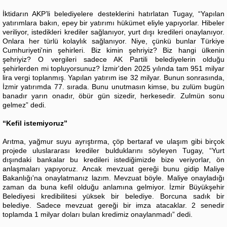
İktidarın AKP’li belediyelere desteklerini hatırlatan Tugay, “Yapılan
yatırımlara bakın, epey bir yatırımı hükümet eliyle yapıyorlar. Hibeler
veriliyor, istedikleri krediler sağlanıyor, yurt dışı kredileri onaylanıyor.
Onlara her türlü kolaylık sağlanıyor. Niye, çünkü bunlar Türkiye
Cumhuriyeti'nin şehirleri. Biz kimin şehriyiz? Biz hangi ülkenin
şehriyiz? O vergileri sadece AK Partili belediyelerin olduğu
şehirlerden mi topluyorsunuz? İzmir'den 2025 yılında tam 951 milyar
lira vergi toplanmış. Yapılan yatırım ise 32 milyar. Bunun sonrasında,
İzmir yatırımda 77. sırada. Bunu unutmasın kimse, bu zulüm bugün
banadır yarın onadır, öbür gün sizedir, herkesedir. Zulmün sonu
gelmez” dedi.
“Kefil istemiyoruz”
Arıtma, yağmur suyu ayrıştırma, çöp bertaraf ve ulaşım gibi birçok
projede uluslararası krediler bulduklarını söyleyen Tugay, “Yurt
dışındaki bankalar bu kredileri istediğimizde bize veriyorlar, ön
anlaşmaları yapıyoruz. Ancak mevzuat gereği bunu gidip Maliye
Bakanlığı'na onaylatmanız lazım. Mevzuat böyle. Maliye onayladığı
zaman da buna kefil olduğu anlamına gelmiyor. İzmir Büyükşehir
Belediyesi kredibilitesi yüksek bir belediye. Borcuna sadık bir
belediye. Sadece mevzuat gereği bir imza atacaklar. 2 senedir
toplamda 1 milyar doları bulan kredimiz onaylanmadı” dedi.