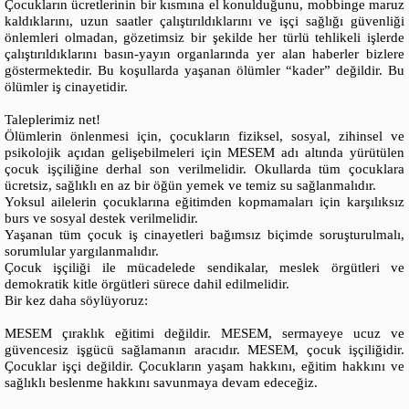
Çocukların ücretlerinin bir kısmına el konulduğunu, mobbinge maruz
kaldıklarını, uzun saatler çalıştırıldıklarını ve işçi sağlığı güvenliği
önlemleri olmadan, gözetimsiz bir şekilde her türlü tehlikeli işlerde
çalıştırıldıklarını basın-yayın organlarında yer alan haberler bizlere
göstermektedir. Bu koşullarda yaşanan ölümler “kader” değildir. Bu
ölümler iş cinayetidir.
Taleplerimiz net!
Ölümlerin önlenmesi için, çocukların fiziksel, sosyal, zihinsel ve
psikolojik açıdan gelişebilmeleri için MESEM adı altında yürütülen
çocuk işçiliğine derhal son verilmelidir. Okullarda tüm çocuklara
ücretsiz, sağlıklı en az bir öğün yemek ve temiz su sağlanmalıdır.
Yoksul ailelerin çocuklarına eğitimden kopmamaları için karşılıksız
burs ve sosyal destek verilmelidir.
Yaşanan tüm çocuk iş cinayetleri bağımsız biçimde soruşturulmalı,
sorumlular yargılanmalıdır.
Çocuk işçiliği ile mücadelede sendikalar, meslek örgütleri ve
demokratik kitle örgütleri sürece dahil edilmelidir.
Bir kez daha söylüyoruz:
MESEM çıraklık eğitimi değildir. MESEM, sermayeye ucuz ve
güvencesiz işgücü sağlamanın aracıdır. MESEM, çocuk işçiliğidir.
Çocuklar işçi değildir. Çocukların yaşam hakkını, eğitim hakkını ve
sağlıklı beslenme hakkını savunmaya devam edeceğiz.