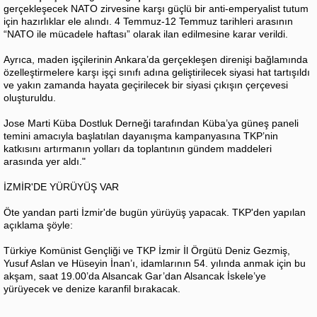
gerçekleşecek NATO zirvesine karşı güçlü bir anti-emperyalist tutum
için hazırlıklar ele alındı. 4 Temmuz-12 Temmuz tarihleri arasının
“NATO ile mücadele haftası” olarak ilan edilmesine karar verildi.
Ayrıca, maden işçilerinin Ankara’da gerçekleşen direnişi bağlamında
özelleştirmelere karşı işçi sınıfı adına geliştirilecek siyasi hat tartışıldı
ve yakın zamanda hayata geçirilecek bir siyasi çıkışın çerçevesi
oluşturuldu.
Jose Marti Küba Dostluk Derneği tarafından Küba’ya güneş paneli
temini amacıyla başlatılan dayanışma kampanyasına TKP’nin
katkısını artırmanın yolları da toplantının gündem maddeleri
arasında yer aldı."
İZMİR'DE YÜRÜYÜŞ VAR
Öte yandan parti İzmir'de bugün yürüyüş yapacak. TKP'den yapılan
açıklama şöyle:
Türkiye Komünist Gençliği ve TKP İzmir İl Örgütü Deniz Gezmiş,
Yusuf Aslan ve Hüseyin İnan’ı, idamlarının 54. yılında anmak için bu
akşam, saat 19.00’da Alsancak Gar’dan Alsancak İskele’ye
yürüyecek ve denize karanfil bırakacak.