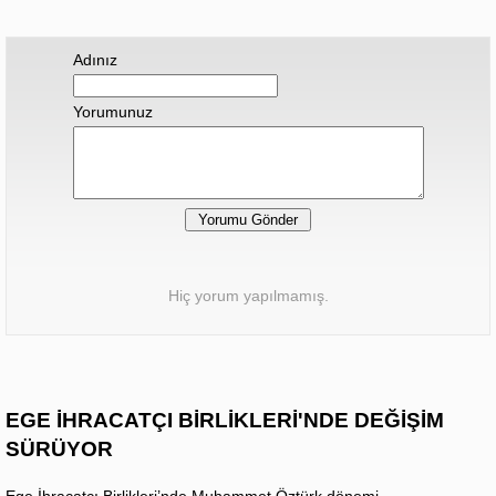
Adınız
Yorumunuz
Hiç yorum yapılmamış.
EGE İHRACATÇI BİRLİKLERİ'NDE DEĞİŞİM
SÜRÜYOR
Ege İhracatçı Birlikleri’nde Muhammet Öztürk dönemi