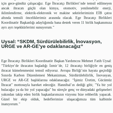
için gece-gündüz çalışacağız. Ege İhracatçı Birlikleri’nde temsil edilmeyen
ancak ihracatı güçlü olan kimya, otomotiv, yenilenebilir enerji,
iklimlendirme, elektrik-elektronik ve makine sektörlerimizin EİB çatısı
altında temsili önceliklerimiz arasında olacak. Ege İhracatçı Birlikleri
Koordinatör Başkanlığı adaylığımda bana destek veren 11 birlik başkanımıza
ayrı ayrı teşekkürlerimi sunuyorum.”
Uysal: “SKDM, Sürdürülebilirlik, İnovasyon,
URGE ve AR-GE’ye odaklanacağız”
Ege İhracatçı Birlikleri Koordinatör Başkan Yardımcısı Mehmet Fatih Uysal:
“Türkiye’de ihracatın başladığı İzmir’de, 12 ihracatçı birliğiyle en geniş
ihracat kümelenmesini temsil ediyoruz. Avrupa Birliği’nin hayata geçirdiği
Sınırda Karbon Düzenlemesi Mekanizması, Sürdürülebilirlik, İnovasyan,
URGE ve AR-GE başlıklarına odaklanacağız. “İşimiz Üretim, Gücümüz
İhracat” mottosuyla hareket edeceğiz. Hannibal’ın dediği gibi; "Ya bir yol
bulacağız ya da bir yol yapacağız" bu süreçle genç ve dünyadaki gelişmeleri
yakından takip eden birlik başkanlarımızın vizyonu bize rehberlik yapacak.
Güzel bir ekip olduk, hedeflerimize ulaşacağımıza tüm kalbimle
inanıyorum.”