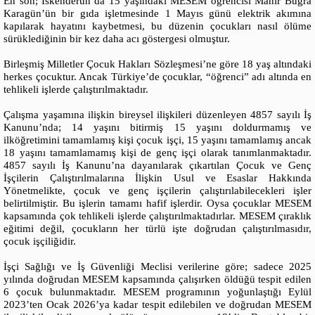
En son; İskenderun’da 15 yaşındaki MESEM öğrencisi Mahir Buğra
Karagün’ün bir gıda işletmesinde 1 Mayıs günü elektrik akımına
kapılarak hayatını kaybetmesi, bu düzenin çocukları nasıl ölüme
sürüklediğinin bir kez daha acı göstergesi olmuştur.
Birleşmiş Milletler Çocuk Hakları Sözleşmesi’ne göre 18 yaş altındaki
herkes çocuktur. Ancak Türkiye’de çocuklar, “öğrenci” adı altında en
tehlikeli işlerde çalıştırılmaktadır.
Çalışma yaşamına ilişkin bireysel ilişkileri düzenleyen 4857 sayılı İş
Kanunu’nda; 14 yaşını bitirmiş 15 yaşını doldurmamış ve
ilköğretimini tamamlamış kişi çocuk işçi, 15 yaşını tamamlamış ancak
18 yaşını tamamlamamış kişi de genç işçi olarak tanımlanmaktadır.
4857 sayılı İş Kanunu’na dayanılarak çıkartılan Çocuk ve Genç
İşçilerin Çalıştırılmalarına İlişkin Usul ve Esaslar Hakkında
Yönetmelikte, çocuk ve genç işçilerin çalıştırılabilecekleri işler
belirtilmiştir. Bu işlerin tamamı hafif işlerdir. Oysa çocuklar MESEM
kapsamında çok tehlikeli işlerde çalıştırılmaktadırlar. MESEM çıraklık
eğitimi değil, çocukların her türlü işte doğrudan çalıştırılmasıdır,
çocuk işçiliğidir.
İşçi Sağlığı ve İş Güvenliği Meclisi verilerine göre; sadece 2025
yılında doğrudan MESEM kapsamında çalışırken öldüğü tespit edilen
6 çocuk bulunmaktadır. MESEM programının yoğunlaştığı Eylül
2023’ten Ocak 2026’ya kadar tespit edilebilen ve doğrudan MESEM