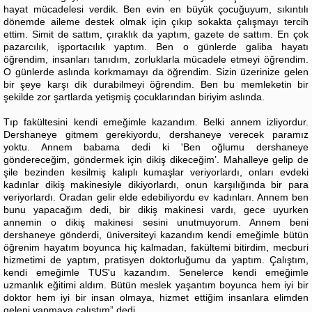
hayat mücadelesi verdik. Ben evin en büyük çocuğuyum, sıkıntılı
dönemde aileme destek olmak için çıkıp sokakta çalışmayı tercih
ettim. Simit de sattım, çıraklık da yaptım, gazete de sattım. En çok
pazarcılık, işportacılık yaptım. Ben o günlerde galiba hayatı
öğrendim, insanları tanıdım, zorluklarla mücadele etmeyi öğrendim.
O günlerde aslında korkmamayı da öğrendim. Sizin üzerinize gelen
bir şeye karşı dik durabilmeyi öğrendim. Ben bu memleketin bir
şekilde zor şartlarda yetişmiş çocuklarından biriyim aslında.
Tıp fakültesini kendi emeğimle kazandım. Belki annem izliyordur.
Dershaneye gitmem gerekiyordu, dershaneye verecek paramız
yoktu. Annem babama dedi ki 'Ben oğlumu dershaneye
göndereceğim, göndermek için dikiş dikeceğim’. Mahalleye gelip de
şile bezinden kesilmiş kalıplı kumaşlar veriyorlardı, onları evdeki
kadınlar dikiş makinesiyle dikiyorlardı, onun karşılığında bir para
veriyorlardı. Oradan gelir elde edebiliyordu ev kadınları. Annem ben
bunu yapacağım dedi, bir dikiş makinesi vardı, gece uyurken
annemin o dikiş makinesi sesini unutmuyorum. Annem beni
dershaneye gönderdi, üniversiteyi kazandım kendi emeğimle bütün
öğrenim hayatım boyunca hiç kalmadan, fakültemi bitirdim, mecburi
hizmetimi de yaptım, pratisyen doktorluğumu da yaptım. Çalıştım,
kendi emeğimle TUS'u kazandım. Senelerce kendi emeğimle
uzmanlık eğitimi aldım. Bütün meslek yaşantım boyunca hem iyi bir
doktor hem iyi bir insan olmaya, hizmet ettiğim insanlara elimden
geleni yapmaya çalıştım” dedi.