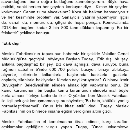
savunduğunu, bunu doğru bulduğunu zannetmiyorum. Böyle hava
estirildi, sanki herkes her şeyden korkuyor diye. Kimse bir şeyden
korkmuyor. Canımızı mı alacaksınız? Koca bir halktan bahsediyoruz
ve her kesiminde problem var. Sanayicisi yatırım yapamıyor. İşçisi
de, esnafı da, memuru da, çiftçisi de hepsi perişan. Kemeraltı'nda
2018'den bugüne kadar 3 bin 800 tane dükkan kapanmış. Bu bir
felakettir” şeklinde konuştu.
“Etik dışı”
Meslek Fabrikası’nın tapusunun habersiz bir şekilde Vakıflar Genel
Müdürlüğü'ne geçtiğini söyleyen Başkan Tugay, “Etik dışı bir şey,
ahlakla bağdaşmaz bir şey. Biz dava açmışız, dava sürüyor, buna
rağmen sabahın 5'inde 600-700 polisle basıyor, binayı ablukaya
alıyorlar, ellerinde kalkanlarla, başlarında kasklarla, gazlarla,
coplarla, silahlarla bekliyorlar. Kimden neyi koruyorlar? O binayı İzmir
Büyükşehir Belediyesi'nin elinden almak için yapıyorlar bunu. Bir
kamu kurumunun, bir başka kamu kurumunun elindeki malı böyle
zorla alması Türkiye tarihinde ilktir. O yüzden ben Meslek Fabrikası
ile ilgili pek çok konuşmamda şunu söyledim; 'Bu hata, kötülük, yanlış
normalleştirilmemeli'. Onun için itiraz ettik” dedi. Tugay, Meslek
Fabrikası'nın on binlerce insana eğitim verdiğinin altını çizdi.
Meslek Fabrikası'na el konulmasına itiraz edince, karşı taraftan
açıklamalar geldiğine vurgu yapan Tugay, “Önce üniversiteye