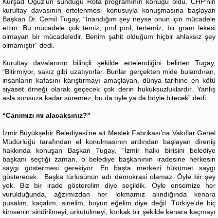
Kürşad Oğuz'un sunduğu Rota programının konuğu oldu. CHP'nin
kurultay davasının ertelenmesi konusuyla konuşmasına başlayan
Başkan Dr. Cemil Tugay, “İnandığım şey neyse onun için mücadele
ettim. Bu mücadele çok temiz, pırıl pırıl, tertemiz, bir gram lekesi
olmayan bir mücadeledir. Benim şahit olduğum hiçbir ahlaksız şey
olmamıştır” dedi.
Kurultay davalarının bilinçli şekilde ertelendiğini belirten Tugay,
“Bitirmiyor, sakız gibi uzatıyorlar. Bunlar gerçekten mide bulandıran,
insanların kafasını karıştırmayı amaçlayan, dünya tarihine en kötü
siyaset örneği olarak geçecek çok derin hukuksuzluklardır. Yanlış
asla sonsuza kadar süremez, bu da öyle ya da böyle bitecek” dedi.
“Canımızı mı alacaksınız?”
İzmir Büyükşehir Belediyesi’ne ait Meslek Fabrikası’na Vakıflar Genel
Müdürlüğü tarafından el konulmasının ardından başlayan direniş
hakkında konuşan Başkan Tugay, “İzmir halkı birisini belediye
başkanı seçtiği zaman, o belediye başkanının iradesine herkesin
saygı göstermesi gerekiyor. En başta merkezi hükümet saygı
gösterecek. Başka türlüsünün adı demokrasi olamaz. Öyle bir şey
yok. Biz bir irade gösterelim diye seçildik. Öyle ensemize her
vurulduğunda, ağzımızdan her lokmamız alındığında kenara
pusalım, kaçalım, sinelim, boyun eğelim diye değil. Türkiye'de hiç
kimsenin sindirilmeyi, ürkütülmeyi, korkak bir şekilde kenara kaçmayı