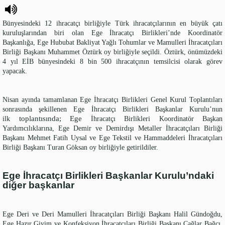
Bünyesindeki 12 ihracatçı birliğiyle Türk ihracatçılarının en büyük çatı
kuruluşlarından biri olan Ege İhracatçı Birlikleri’nde Koordinatör
Başkanlığa, Ege Hububat Bakliyat Yağlı Tohumlar ve Mamulleri İhracatçıları
Birliği Başkanı Muhammet Öztürk oy birliğiyle seçildi. Öztürk, önümüzdeki
4 yıl EİB bünyesindeki 8 bin 500 ihracatçının temsilcisi olarak görev
yapacak.
Nisan ayında tamamlanan Ege İhracatçı Birlikleri Genel Kurul Toplantıları
sonrasında şekillenen Ege İhracatçı Birlikleri Başkanlar Kurulu’nun
toplantısında; Ege
ilk
İhracatçı Birlikleri Koordinatör Başkan
Yardımcılıklarına, Ege Demir ve Demirdışı Metaller İhracatçıları Birliği
Başkanı Mehmet Fatih Uysal ve Ege Tekstil ve Hammaddeleri İhracatçıları
Birliği Başkanı Turan Göksan oy birliğiyle getirildiler.
Ege İhracatçı Birlikleri Başkanlar Kurulu’ndaki
diğer başkanlar
Ege Deri ve Deri Mamulleri İhracatçıları Birliği Başkanı Halil Gündoğdu,
Ege Hazır Giyim ve Konfeksiyon İhracatçıları Birliği Başkanı Çağlar Bağcı,