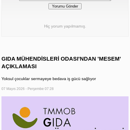
Hiç yorum yapılmamış.
GIDA MÜHENDİSLERİ ODASI'NDAN 'MESEM'
AÇIKLAMASI
Yoksul çocuklar sermayeye bedava iş gücü sağlıyor
07 Mayıs 2026 - Perşembe 07:28