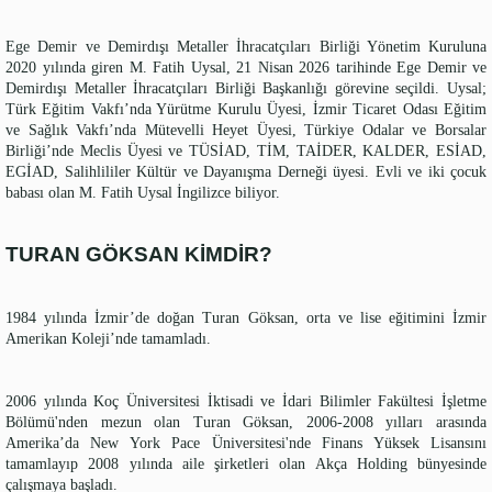
Ege Demir ve Demirdışı Metaller İhracatçıları Birliği Yönetim Kuruluna
2020 yılında giren M. Fatih Uysal, 21 Nisan 2026 tarihinde Ege Demir ve
Demirdışı Metaller İhracatçıları Birliği Başkanlığı görevine seçildi. Uysal;
Türk Eğitim Vakfı’nda Yürütme Kurulu Üyesi, İzmir Ticaret Odası Eğitim
ve Sağlık Vakfı’nda Mütevelli Heyet Üyesi, Türkiye Odalar ve Borsalar
Birliği’nde Meclis Üyesi ve TÜSİAD, TİM, TAİDER, KALDER, ESİAD,
EGİAD, Salihlililer Kültür ve Dayanışma Derneği üyesi. Evli ve iki çocuk
babası olan M. Fatih Uysal İngilizce biliyor.
TURAN GÖKSAN KİMDİR?
1984 yılında İzmir’de doğan Turan Göksan, orta ve lise eğitimini İzmir
Amerikan Koleji’nde tamamladı.
2006 yılında Koç Üniversitesi İktisadi ve İdari Bilimler Fakültesi İşletme
Bölümü'nden mezun olan Turan Göksan, 2006-2008 yılları arasında
Amerika’da New York Pace Üniversitesi'nde Finans Yüksek Lisansını
tamamlayıp 2008 yılında aile şirketleri olan Akça Holding bünyesinde
çalışmaya başladı.