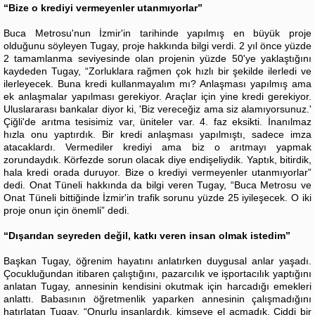
“Bize o krediyi vermeyenler utanmıyorlar”
Buca Metrosu'nun İzmir'in tarihinde yapılmış en büyük proje
olduğunu söyleyen Tugay, proje hakkında bilgi verdi. 2 yıl önce yüzde
2 tamamlanma seviyesinde olan projenin yüzde 50'ye yaklaştığını
kaydeden Tugay, “Zorluklara rağmen çok hızlı bir şekilde ilerledi ve
ilerleyecek. Buna kredi kullanmayalım mı? Anlaşması yapılmış ama
ek anlaşmalar yapılması gerekiyor. Araçlar için yine kredi gerekiyor.
Uluslararası bankalar diyor ki, 'Biz vereceğiz ama siz alamıyorsunuz.'
Çiğli'de arıtma tesisimiz var, üniteler var. 4. faz eksikti. İnanılmaz
hızla onu yaptırdık. Bir kredi anlaşması yapılmıştı, sadece imza
atacaklardı. Vermediler krediyi ama biz o arıtmayı yapmak
zorundaydık. Körfezde sorun olacak diye endişeliydik. Yaptık, bitirdik,
hala kredi orada duruyor. Bize o krediyi vermeyenler utanmıyorlar”
dedi. Onat Tüneli hakkında da bilgi veren Tugay, “Buca Metrosu ve
Onat Tüneli bittiğinde İzmir'in trafik sorunu yüzde 25 iyileşecek. O iki
proje onun için önemli” dedi.
“Dışarıdan seyreden değil, katkı veren insan olmak istedim”
Başkan Tugay, öğrenim hayatını anlatırken duygusal anlar yaşadı.
Çocukluğundan itibaren çalıştığını, pazarcılık ve işportacılık yaptığını
anlatan Tugay, annesinin kendisini okutmak için harcadığı emekleri
anlattı. Babasının öğretmenlik yaparken annesinin çalışmadığını
hatırlatan Tugay, “Onurlu insanlardık, kimseye el açmadık. Ciddi bir