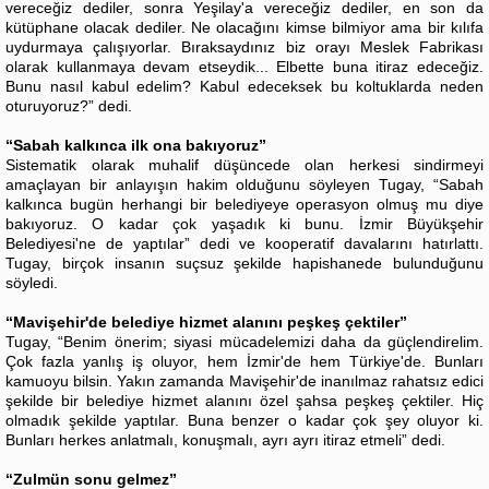
vereceğiz dediler, sonra Yeşilay'a vereceğiz dediler, en son da
kütüphane olacak dediler. Ne olacağını kimse bilmiyor ama bir kılıfa
uydurmaya çalışıyorlar. Bıraksaydınız biz orayı Meslek Fabrikası
olarak kullanmaya devam etseydik... Elbette buna itiraz edeceğiz.
Bunu nasıl kabul edelim? Kabul edeceksek bu koltuklarda neden
oturuyoruz?” dedi.
“Sabah kalkınca ilk ona bakıyoruz”
Sistematik olarak muhalif düşüncede olan herkesi sindirmeyi
amaçlayan bir anlayışın hakim olduğunu söyleyen Tugay, “Sabah
kalkınca bugün herhangi bir belediyeye operasyon olmuş mu diye
bakıyoruz. O kadar çok yaşadık ki bunu. İzmir Büyükşehir
Belediyesi'ne de yaptılar” dedi ve kooperatif davalarını hatırlattı.
Tugay, birçok insanın suçsuz şekilde hapishanede bulunduğunu
söyledi.
“Mavişehir'de belediye hizmet alanını peşkeş çektiler”
Tugay, “Benim önerim; siyasi mücadelemizi daha da güçlendirelim.
Çok fazla yanlış iş oluyor, hem İzmir'de hem Türkiye'de. Bunları
kamuoyu bilsin. Yakın zamanda Mavişehir'de inanılmaz rahatsız edici
şekilde bir belediye hizmet alanını özel şahsa peşkeş çektiler. Hiç
olmadık şekilde yaptılar. Buna benzer o kadar çok şey oluyor ki.
Bunları herkes anlatmalı, konuşmalı, ayrı ayrı itiraz etmeli” dedi.
“Zulmün sonu gelmez”