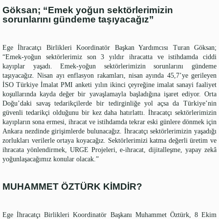
Göksan; “Emek yoğun sektörlerimizin
sorunlarını gündeme taşıyacağız”
Ege İhracatçı Birlikleri Koordinatör Başkan Yardımcısı Turan Göksan;
“Emek-yoğun sektörlerimiz son 3 yıldır ihracatta ve istihdamda ciddi
kayıplar yaşadı. Emek-yoğun sektörlerimizin sorunlarını gündeme
taşıyacağız. Nisan ayı enflasyon rakamları, nisan ayında 45,7’ye gerileyen
İSO Türkiye İmalat PMI anketi yılın ikinci çeyreğine imalat sanayi faaliyet
koşullarında kayda değer bir yavaşlamayla başladığına işaret ediyor. Orta
Doğu’daki savaş tedarikçilerde bir tedirginliğe yol açsa da Türkiye’nin
güvenli tedarikçi olduğunu bir kez daha hatırlattı.
İhracatçı sektörlerimizin
kayıpların sona ermesi, ihracat ve istihdamda tekrar eski günlere dönmek için
Ankara nezdinde girişimlerde bulunacağız. İhracatçı sektörlerimizin yaşadığı
zorlukları verilerle ortaya koyacağız. Sektörlerimizi katma değerli üretim ve
ihracata yönlendirmek, URGE Projeleri, e-ihracat, dijitalleşme, yapay zekâ
yoğunlaşacağımız konular olacak.”
MUHAMMET ÖZTÜRK KİMDİR?
Ege İhracatçı Birlikleri Koordinatör Başkanı Muhammet Öztürk, 8 Ekim