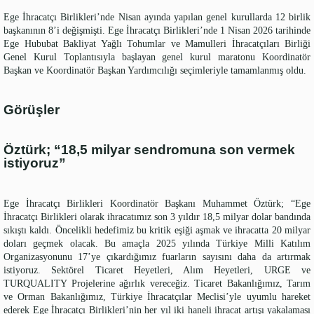
Ege İhracatçı Birlikleri’nde Nisan ayında yapılan genel kurullarda 12 birlik
başkanının 8’i değişmişti. Ege İhracatçı Birlikleri’nde 1 Nisan 2026 tarihinde
Ege Hububat Bakliyat Yağlı Tohumlar ve Mamulleri İhracatçıları Birliği
Genel Kurul Toplantısıyla başlayan genel kurul maratonu Koordinatör
Başkan ve Koordinatör Başkan Yardımcılığı seçimleriyle tamamlanmış oldu.
Görüşler
Öztürk; “18,5 milyar sendromuna son vermek
istiyoruz”
Ege İhracatçı Birlikleri Koordinatör Başkanı Muhammet Öztürk; “Ege
İhracatçı Birlikleri olarak ihracatımız son 3 yıldır 18,5 milyar dolar bandında
sıkıştı kaldı. Öncelikli hedefimiz bu kritik eşiği aşmak ve ihracatta 20 milyar
doları geçmek olacak. Bu amaçla 2025 yılında Türkiye Milli Katılım
Organizasyonunu 17’ye çıkardığımız fuarların sayısını daha da artırmak
istiyoruz. Sektörel Ticaret Heyetleri, Alım Heyetleri, URGE ve
TURQUALITY Projelerine ağırlık vereceğiz. Ticaret Bakanlığımız, Tarım
ve Orman Bakanlığımız, Türkiye İhracatçılar Meclisi’yle uyumlu hareket
ederek Ege İhracatçı Birlikleri’nin her yıl iki haneli ihracat artışı yakalaması