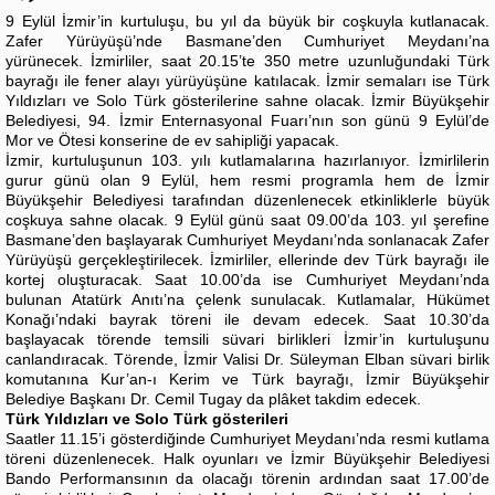
9 Eylül İzmir’in kurtuluşu, bu yıl da büyük bir coşkuyla kutlanacak.
Zafer Yürüyüşü’nde Basmane’den Cumhuriyet Meydanı’na
yürünecek. İzmirliler, saat 20.15’te 350 metre uzunluğundaki Türk
bayrağı ile fener alayı yürüyüşüne katılacak. İzmir semaları ise Türk
Yıldızları ve Solo Türk gösterilerine sahne olacak. İzmir Büyükşehir
Belediyesi, 94. İzmir Enternasyonal Fuarı’nın son günü 9 Eylül’de
Mor ve Ötesi konserine de ev sahipliği yapacak.
İzmir, kurtuluşunun 103. yılı kutlamalarına hazırlanıyor. İzmirlilerin
gurur günü olan 9 Eylül, hem resmi programla hem de İzmir
Büyükşehir Belediyesi tarafından düzenlenecek etkinliklerle büyük
coşkuya sahne olacak. 9 Eylül günü saat 09.00’da 103. yıl şerefine
Basmane’den başlayarak Cumhuriyet Meydanı’nda sonlanacak Zafer
Yürüyüşü gerçekleştirilecek. İzmirliler, ellerinde dev Türk bayrağı ile
kortej oluşturacak. Saat 10.00’da ise Cumhuriyet Meydanı’nda
bulunan Atatürk Anıtı’na çelenk sunulacak. Kutlamalar, Hükümet
Konağı’ndaki bayrak töreni ile devam edecek. Saat 10.30’da
başlayacak törende temsili süvari birlikleri İzmir’in kurtuluşunu
canlandıracak. Törende, İzmir Valisi Dr. Süleyman Elban süvari birlik
komutanına Kur’an-ı Kerim ve Türk bayrağı, İzmir Büyükşehir
Belediye Başkanı Dr. Cemil Tugay da plâket takdim edecek.
Türk Yıldızları ve Solo Türk gösterileri
Saatler 11.15’i gösterdiğinde Cumhuriyet Meydanı’nda resmi kutlama
töreni düzenlenecek. Halk oyunları ve İzmir Büyükşehir Belediyesi
Bando Performansının da olacağı törenin ardından saat 17.00’de