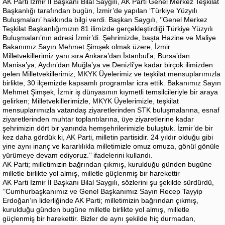
AK Parti İzmir İl Başkanı Bilal Saygılı, AK Parti Genel Merkez Teşkilat
Başkanlığı tarafından bugün, İzmir’de yapılan ‘Türkiye Yüzyılı
Buluşmaları’ hakkında bilgi verdi. Başkan Saygılı, ‘’Genel Merkez
Teşkilat Başkanlığımızın 81 ilimizde gerçekleştirdiği Türkiye Yüzyılı
Buluşmaları’nın adresi İzmir’di. Şehrimizde, başta Hazine ve Maliye
Bakanımız Sayın Mehmet Şimşek olmak üzere, İzmir
Milletvekillerimiz yanı sıra Ankara’dan İstanbul’a, Bursa’dan
Manisa’ya, Aydın’dan Muğla’ya ve Denizli’ye kadar birçok ilimizden
gelen Milletvekillerimiz, MKYK Üyelerimiz ve teşkilat mensuplarımızla
birlikte, 30 ilçemizde kapsamlı programlar icra ettik. Bakanımız Sayın
Mehmet Şimşek, İzmir iş dünyasının kıymetli temsilcileriyle bir araya
gelirken; Milletvekillerimizle, MKYK Üyelerimizle, teşkilat
mensuplarımızla vatandaş ziyaretlerinden STK buluşmalarına, esnaf
ziyaretlerinden muhtar toplantılarına, üye ziyaretlerine kadar
şehrimizin dört bir yanında hemşehrilerimizle buluştuk. İzmir’de bir
kez daha gördük ki, AK Parti, milletin partisidir. 24 yıldır olduğu gibi
yine aynı inanç ve kararlılıkla milletimizle omuz omuza, gönül gönüle
yürümeye devam ediyoruz.’’ ifadelerini kullandı.
AK Parti; milletimizin bağrından çıkmış, kurulduğu günden bugüne
milletle birlikte yol almış, milletle güçlenmiş bir harekettir
AK Parti İzmir İl Başkanı Bilal Saygılı, sözlerini şu şekilde sürdürdü,
‘’Cumhurbaşkanımız ve Genel Başkanımız Sayın Recep Tayyip
Erdoğan’ın liderliğinde AK Parti; milletimizin bağrından çıkmış,
kurulduğu günden bugüne milletle birlikte yol almış, milletle
güçlenmiş bir harekettir. Bizler de aynı şekilde hiç durmadan,