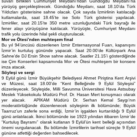
süvari birlikleri Cumhuriyet Meydanı’ndan Gündoğdu Meydanı’na
yürüyüş gerçekleştirecek. Gündoğdu Meydanı, saat 18.10’da Türk
Yıldızları gösterisine sahne olacak. Çok sayıda İzmirlinin katılacağı
kutlamalarda, saat 18.45’te ise Solo Türk gösterisi yapılacak.
İzmirliler, saat 20.15’te 350 metre uzunluğundaki Türk bayrağı ile
fener alayı yürüyüşüne katılacak. Yürüyüşte, Cumhuriyet Meydanı
trafik yolu üzerinde hilal şekli oluşturulacak.
Mor ve Ötesi’nden muhteşem final
Bu yıl 94’üncüsü düzenlenen İzmir Enternasyonal Fuarı, kapanışını
İzmir’in kurtuluş gününde yapacak. Saat 20.00’de Kültürpark Ana
Sahne’de DJ Ersin Show sahne alacak. Saatler 21.15’i gösterdiğinde
ise Çim Konserleri kapsamında Mor ve Ötesi muhteşem bir konsere
imza atacak.
Söyleşi ve sergi
9 Eylül günü İzmir Büyükşehir Belediyesi Ahmet Piriştina Kent Arşivi
ve Müzesi, saat 18.00’de “Kent Belleğinde 9 Eylül Söyleşisi”
düzenleyecek. Söyleşide, Milli Savunma Üniversitesi Hava Astsubay
Meslek Yüksekokulu Müdürü Prof. Dr. Hasan Mert konuşmacı olarak
yer alacak. APİKAM Müdürü Dr. Serhan Kemal Saygı’nın
moderatörlüğünde düzenlenecek söyleşinin ilk bölümünde; Büyük
Taarruz’un zaferle sona erdiği, İzmir’in işgalden kurtarıldığı 9 Eylül
günü anlatılacak. İkinci bölümünde ise 1923 yılından itibaren İzmir’de
“Kurtuluş Bayramı” olarak kutlanan 9 Eylül’ün kent belleği açısından
önemi vurgulanacak. Bu bölümde İzmirlilerin tarihsel süreçte 9 Eylül
gününe atfettiği değerden bahsedilecek.