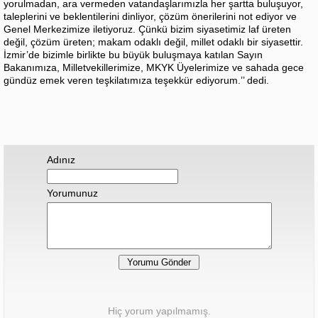
yorulmadan, ara vermeden vatandaşlarımızla her şartta buluşuyor,
taleplerini ve beklentilerini dinliyor, çözüm önerilerini not ediyor ve
Genel Merkezimize iletiyoruz. Çünkü bizim siyasetimiz laf üreten
değil, çözüm üreten; makam odaklı değil, millet odaklı bir siyasettir.
İzmir’de bizimle birlikte bu büyük buluşmaya katılan Sayın
Bakanımıza, Milletvekillerimize, MKYK Üyelerimize ve sahada gece
gündüz emek veren teşkilatımıza teşekkür ediyorum.’’ dedi.
Adınız
Yorumunuz
Hiç yorum yapılmamış.