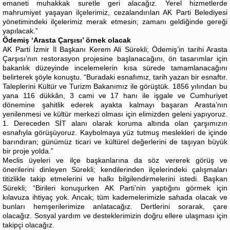
emaneti muhakkak suretle geri alacağız. Yerel hizmetlerde
mahrumiyet yaşayan ilçelerimiz, cezalandırılan AK Parti Belediyesi
yönetimindeki ilçelerimiz merak etmesin; zamanı geldiğinde gereği
yapılacak.”
Ödemiş ‘Arasta Çarşısı’ örnek olacak
AK Parti İzmir İl Başkanı Kerem Ali Sürekli; Ödemiş’in tarihi Arasta
Çarşısı’nın restorasyon projesine başlanacağını, ön tasarımlar için
bakanlık düzeyinde incelemelerin kısa sürede tamamlanacağını
belirterek şöyle konuştu. “Buradaki esnafımız, tarih yazan bir esnaftır.
Taleplerini Kültür ve Turizm Bakanımız ile görüştük. 1856 yılından bu
yana 116 dükkân, 3 cami ve 17 hanı ile işgale ve Cumhuriyet
dönemine şahitlik ederek ayakta kalmayı başaran Arasta’nın
yenilenmesi ve kültür merkezi olması için elimizden geleni yapıyoruz.
1. Dereceden SİT alanı olarak koruma altında olan çarşımızın
esnafıyla görüşüyoruz. Kaybolmaya yüz tutmuş meslekleri de içinde
barındıran; günümüz ticari ve kültürel değerlerini de taşıyan büyük
bir proje yolda.”
Meclis üyeleri ve ilçe başkanlarına da söz vererek görüş ve
önerilerini dinleyen Sürekli; kendilerinden ilçelerindeki çalışmaları
titizlikle takip etmelerini ve halkı bilgilendirmelerini istedi. Başkan
Sürekli; “Birileri konuşurken AK Parti’nin yaptığını görmek için
kılavuza ihtiyaç yok. Ancak; tüm kademelerimizle sahada olacak ve
bunları hemşerilerimize anlatacağız. Dertlerini sorarak, çare
olacağız. Sosyal yardım ve desteklerimizin doğru ellere ulaşması için
takipçi olacağız.