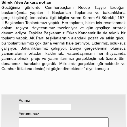
Sürekli’den Ankara notları
Geçtiğimiz günlerde Cumhurbaşkanı Recep Tayyip Erdoğan
başkanlığında yapılan İl Başkanları Toplantısı ve bakanlıklarla
gerçekleştirdiği temaslarla ilgili bilgiler veren Kerem Ali Sürekli;” 157.
İl Başkanları Toplantımızı yaptık. Her toplantı, bizim için resetlenmek
anlamı taşıyor. Heyecanımız tazeleniyor ve gün geçtikçe artarak
devam ediyor. Teşkilat Başkanımız Erkan Kandemir ile de teknik bir
toplantı yaptık. AK Parti teşkilatlarının alandaki pozitif ve etkin gücü,
bu toplantılarımızı çok daha verimli hale getiriyor. Liderimiz, soluksuz
çalışıyor. Bakanlıklarımız çalışıyor. Dünya gerçeklerinin olumsuz
yansımalarını ortadan kaldırmak, vatandaşımızın her ihtiyacında
yanında olmak, proje ve yatırımlarımızı gerçekleştirmek üzere; tüm
donanımızı harekete geçirdik. Milletimiz gerçekleri görmektedir ve
Cumhur İttifakına desteğini güçlendirmektedir.” diye konuştu.
Adınız
Yorumunuz