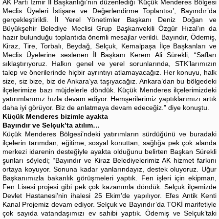
AK Parti İzmir İl Başkanlığı’nın düzenlediği ‘Küçük Menderes Bölgesi
Meclis Üyeleri İstişare ve Değerlendirme Toplantısı’, Bayındır’da
gerçekleştirildi. İl Yerel Yönetimler Başkanı Deniz Doğan ve
Büyükşehir Belediye Meclisi Grup Başkanvekili Özgür Hızal’ın da
hazır bulunduğu toplantıda önemli mesajlar verildi. Bayındır, Ödemiş,
Kiraz, Tire, Torbalı, Beydağ, Selçuk, Kemalpaşa İlçe Başkanları ve
Meclis Üyelerine seslenen İl Başkanı Kerem Ali Sürekli; “Safları
sıklaştırıyoruz. Halkın genel ve yerel sorunlarında, STK’larımızın
talep ve önerilerinde hiçbir ayrıntıyı atlamayacağız. Her konuyu, halk
size, siz bize, biz de Ankara’ya taşıyacağız. Ankara’dan bu bölgedeki
ilçelerimize bazı müjdelerle döndük. Küçük Menderes ilçelerimizdeki
yatırımlarımız hızla devam ediyor. Hemşerilerimiz yaptıklarımızı artık
daha iyi görüyor. Biz de anlatmaya devam edeceğiz.” diye konuştu.
Küçük Menderes bizimle ayakta
Bayındır ve Selçuk’ta atılım…
Küçük Menderes Bölgesi’ndeki yatırımların sürdüğünü ve buradaki
ilçelerin tarımdan, eğitime; sosyal konuttan, sağlığa pek çok alanda
merkezi idarenin desteğiyle ayakta olduğunu belirten Başkan Sürekli
şunları söyledi; “Bayındır ve Kiraz Belediyelerimiz AK hizmet farkını
ortaya koyuyor. Sonuna kadar yanlarındayız, destek oluyoruz. Uğur
Başkanımızla bakanlık görüşmeleri yaptık. Fen işleri için ekipman,
Fen Lisesi projesi gibi pek çok kazanımla döndük. Selçuk ilçemizde
Devlet Hastanesi’nin ihalesi 25 Ekim’de yapılıyor. Efes Antik Kenti
Kanal Projemiz devam ediyor. Selçuk ve Bayındır’da TOKİ marifetiyle
çok sayıda vatandaşımızı ev sahibi yaptık. Ödemiş ve Selçuk’taki