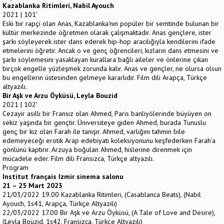
Kazablanka Ritimleri, Nabil Ayouch
2021 | 101'
Eski bir rapçi olan Anas, Kazablanka'nın popüler bir semtinde bulunan bir
kültür merkezinde öğretmen olarak çalışmaktadır. Anas gençlere, ister
şarkı söyleyerek ister dans ederek hip-hop aracılığıyla kendilerini ifade
etmelerini öğretir. Ancak o ve genç öğrencileri, kızların dans etmesini ve
şarkı söylemesini yasaklayan kurallara bağlı aileler ve önlerine çıkan
birçok engelle yüzleşmek zorunda kalır. Anas ve gençler, ne olursa olsun
bu engellerin üstesinden gelmeye kararlıdır. Film dili Arapça, Türkçe
altyazılı.
Bir Aşk ve Arzu Öyküsü, Leyla Bouzid
2021 | 102'
Cezayir asıllı bir Fransız olan Ahmed, Paris banliyölerinde büyüyen on
sekiz yaşında bir gençtir. Üniversiteye giden Ahmed, burada Tunuslu
genç bir kız olan Farah ile tanışır. Ahmed, varlığını tahmin bile
edemeyeceği erotik Arap edebiyatı koleksiyonunu keşfederken Farah’a
gönlünü kaptırır. Arzuya boğulan Ahmed, hislerine direnmek için
mücadele eder. Film dili Fransızca, Türkçe altyazılı.
Program
Institut français Izmir sinema salonu
21 – 25 Mart 2023
21/03/2022 19.00 Kazablanka Ritimleri, (Casablanca Beats), (Nabil
Ayouch, 1s41, Arapça, Türkçe Altyazılı)
22/03/2022 17.00 Bir Aşk ve Arzu Öyküsü, (A Tale of Love and Desire),
(Leyla Bouzid, 1s42, Fransızca, Türkçe Altyazılı)