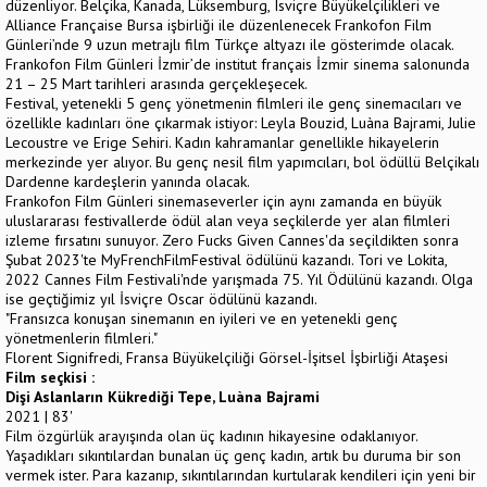
düzenliyor. Belçika, Kanada, Lüksemburg, Isviçre Büyükelçilikleri ve
Alliance Française Bursa işbirliği ile düzenlenecek Frankofon Film
Günleri’nde 9 uzun metrajlı film Türkçe altyazı ile gösterimde olacak.
Frankofon Film Günleri İzmir’de institut français İzmir sinema salonunda
21 – 25 Mart tarihleri arasında gerçekleşecek.
Festival, yetenekli 5 genç yönetmenin filmleri ile genç sinemacıları ve
özellikle kadınları öne çıkarmak istiyor: Leyla Bouzid, Luàna Bajrami, Julie
Lecoustre ve Erige Sehiri. Kadın kahramanlar genellikle hikayelerin
merkezinde yer alıyor. Bu genç nesil film yapımcıları, bol ödüllü Belçikalı
Dardenne kardeşlerin yanında olacak.
Frankofon Film Günleri sinemaseverler için aynı zamanda en büyük
uluslararası festivallerde ödül alan veya seçkilerde yer alan filmleri
izleme fırsatını sunuyor. Zero Fucks Given Cannes'da seçildikten sonra
Şubat 2023'te MyFrenchFilmFestival ödülünü kazandı. Tori ve Lokita,
2022 Cannes Film Festivali'nde yarışmada 75. Yıl Ödülünü kazandı. Olga
ise geçtiğimiz yıl İsviçre Oscar ödülünü kazandı.
"Fransızca konuşan sinemanın en iyileri ve en yetenekli genç
yönetmenlerin filmleri."
Florent Signifredi, Fransa Büyükelçiliği Görsel-İşitsel İşbirliği Ataşesi
Film seçkisi :
Dişi Aslanların Kükrediği Tepe, Luàna Bajrami
2021 | 83'
Film özgürlük arayışında olan üç kadının hikayesine odaklanıyor.
Yaşadıkları sıkıntılardan bunalan üç genç kadın, artık bu duruma bir son
vermek ister. Para kazanıp, sıkıntılarından kurtularak kendileri için yeni bir