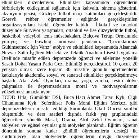
etkinlikleri düzenleniyor. Etkinlikler kapsamında öğrencilerin
birbirleriyle etkileşimini sağlamak için kahvaltı, sinema gösterimi,
akvaryum gezisi, Göztepe futbol maçı katılımları gerçekleştirildi.
Görevli rehber öğretmenler eşliğinde gerçekleştirilen
organizasyonlara istekli öğrenciler katıldı. İlkokul ve ortaokul
düzeyinde Survivor yarışmaları, ortaokul ve lise düzeylerinde futbol,
basketbol, voleybol, tenis müsabakaları, Balçova Terapi Ormanında
yürüyüş ve bowling turnuvası planlandı. “Çocuklarımızı
Gülümsetmek İçin Varız” atölye ve etkinlikleri kapsamında Alsancak
Nevvar Salih İşgören Mesleki ve Teknik Anadolu Lisesi Uygulama
Oteli’nde misafir edilen depremzede öğrenci ve ailelerine yönelik
Sasalı Doğal Yaşam Parkı Gezi Etkinliği gerçekleştirdi. 10 çocuk 20
yetişkin olmak üzere toplam 30 misafire gönüllü öğretmenlerin
katkılarıyla akademik, sosyal ve sanatsal etkinlikler gerçekleştirmeye
başladı. Akıl Zekâ Oyunları, drama, yoga, zumba, resim atölye
çalışmaları ile depremzedelerin moral ve motivasyonlarının
yükseltmesi amaçlanıyor.
TCDD Urla, Gümüldür DSİ, Buca Hacı Ahmet Tatari Kyk, Çiğli
Cihannuma Kyk, Seferihisar Polis Moral Eğitim Merkezi gibi
depremzedelerin misafir edildiği kurumlarda Okul Öncesi sınıflar
oluşturuldu ve ders saatleri dışında farklı yaş gruplarındaki
öğrencilere yönelik Masal, Drama, Akıl Zekâ Oyunları, sanat
atölyeleri ve eğitsel oyunlar gibi atölyeler planlandı. Eğitim öğretim
döneminin sonuna kadar gönüllü öğretmenlerin desteği ile
sürdürülecek olan atölyelerde öğrencilerin duygu düzenleme