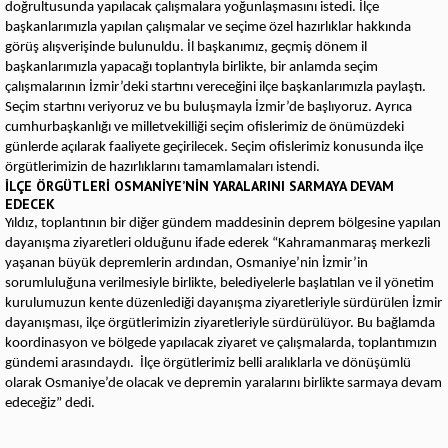
doğrultusunda yapılacak çalışmalara yoğunlaşmasını istedi. İlçe
başkanlarımızla yapılan çalışmalar ve seçime özel hazırlıklar hakkında
görüş alışverişinde bulunuldu. İl başkanımız, geçmiş dönem il
başkanlarımızla yapacağı toplantıyla birlikte, bir anlamda seçim
çalışmalarının İzmir’deki startını vereceğini ilçe başkanlarımızla paylaştı.
Seçim startını veriyoruz ve bu buluşmayla İzmir’de başlıyoruz. Ayrıca
cumhurbaşkanlığı ve milletvekilliği seçim ofislerimiz de önümüzdeki
günlerde açılarak faaliyete geçirilecek. Seçim ofislerimiz konusunda ilçe
örgütlerimizin de hazırlıklarını tamamlamaları istendi.
İLÇE ÖRGÜTLERİ OSMANİYE’NİN YARALARINI SARMAYA DEVAM
EDECEK
Yıldız, toplantının bir diğer gündem maddesinin deprem bölgesine yapılan
dayanışma ziyaretleri olduğunu ifade ederek “Kahramanmaraş merkezli
yaşanan büyük depremlerin ardından, Osmaniye’nin İzmir’in
sorumluluğuna verilmesiyle birlikte, belediyelerle başlatılan ve il yönetim
kurulumuzun kente düzenlediği dayanışma ziyaretleriyle sürdürülen İzmir
dayanışması, ilçe örgütlerimizin ziyaretleriyle sürdürülüyor. Bu bağlamda
koordinasyon ve bölgede yapılacak ziyaret ve çalışmalarda, toplantımızın
gündemi arasındaydı. İlçe örgütlerimiz belli aralıklarla ve dönüşümlü
olarak Osmaniye’de olacak ve depremin yaralarını birlikte sarmaya devam
edeceğiz” dedi.