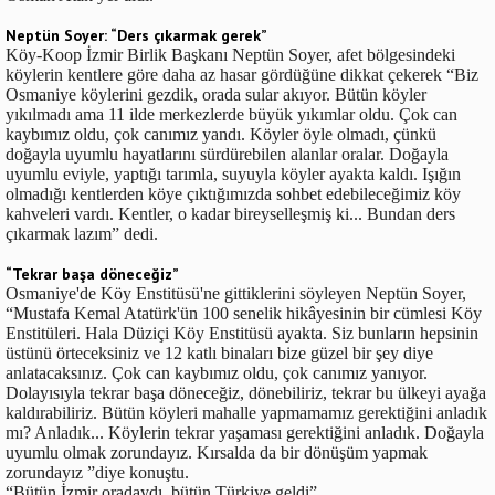
Neptün Soyer: “Ders çıkarmak gerek”
Köy-Koop İzmir Birlik Başkanı Neptün Soyer, afet bölgesindeki
köylerin kentlere göre daha az hasar gördüğüne dikkat çekerek “Biz
Osmaniye köylerini gezdik, orada sular akıyor. Bütün köyler
yıkılmadı ama 11 ilde merkezlerde büyük yıkımlar oldu. Çok can
kaybımız oldu, çok canımız yandı. Köyler öyle olmadı, çünkü
doğayla uyumlu hayatlarını sürdürebilen alanlar oralar. Doğayla
uyumlu eviyle, yaptığı tarımla, suyuyla köyler ayakta kaldı. Işığın
olmadığı kentlerden köye çıktığımızda sohbet edebileceğimiz köy
kahveleri vardı. Kentler, o kadar bireyselleşmiş ki... Bundan ders
çıkarmak lazım” dedi.
“Tekrar başa döneceğiz”
Osmaniye'de Köy Enstitüsü'ne gittiklerini söyleyen Neptün Soyer,
“Mustafa Kemal Atatürk'ün 100 senelik hikâyesinin bir cümlesi Köy
Enstitüleri. Hala Düziçi Köy Enstitüsü ayakta. Siz bunların hepsinin
üstünü örteceksiniz ve 12 katlı binaları bize güzel bir şey diye
anlatacaksınız. Çok can kaybımız oldu, çok canımız yanıyor.
Dolayısıyla tekrar başa döneceğiz, dönebiliriz, tekrar bu ülkeyi ayağa
kaldırabiliriz. Bütün köyleri mahalle yapmamamız gerektiğini anladık
mı? Anladık... Köylerin tekrar yaşaması gerektiğini anladık. Doğayla
uyumlu olmak zorundayız. Kırsalda da bir dönüşüm yapmak
zorundayız ”diye konuştu.
“Bütün İzmir oradaydı, bütün Türkiye geldi”