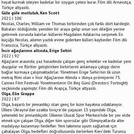
hayat kurmak isteyen kadınlar bir soygun çetesi kurar. Film dili Arnavutça,
Türkçe altyazılı.
Güle güle mutluluk, Ken Scott
2021 | 106'
Nicolas, Charles, William ve Thomas birbirinden çok farklı dört kardeştir.
Babaları öldüğünde, yeniden bir araya gelip onun son dileğini yerine
getirmek zorunda kalırlar: küllerini Magdalen Adaları'na serpmek. En
küçüğü Nicolas, ailenin yazlık evine giderken külleri kaybeder. Film dili
Fransızca, Türkçe altyazılı.
İncir ağaçlarının altında, Erige Sehiri
2022 | 92'
Ağaçların arasında, yaz hasadında çalışan genç erkekler ve kadınlar yeni
duygular ve flörtler geliştirirken birbirlerini anlamaya çalışıp derin
bağlar kurmaya çalışmaktadırlar. Yönetmen Erige Sehiri’nin ilk uzun
metraj filmi olan « İncir Ağaçlarının Altında » dünya prömiyerini 75.
Cannes Film Festivali Yönetmenlerin On Beş Günü (Directors’ Fortnight)
seçkisinde yapmıştır. Film dili Arapça, Türkçe altyazılı.
Olga, Elie Grappe
2022 | 87'
Olga, başarılı bir jimnastikçi olan genç bir kızın hayatına odaklanıyor.
Ülkesi Ukrayna'dan uzakta İsviçre'de yaşayan 15 yaşındaki Olga,
yetenekli bir jimnastikçidir. Ülkenin Ulusal Spor Merkezi'nde bir yer elde
etmek için çalışan Olga, diğer tüm sporcular gibi Olimpiyatlarda altın
madalyayı kazanmayı hedefler. Yeni takımına uyum sağlamak için
çabalayan Olga, hedefleri doğrultusunda ilerlerken Kiev'deki Turuncu