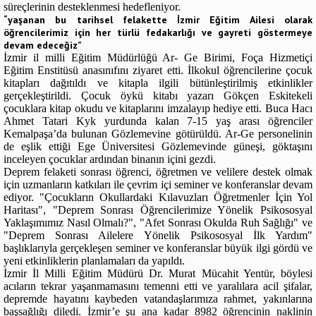
süreçlerinin desteklenmesi hedefleniyor.
“yaşanan bu tarihsel felakette İzmir Eğitim Ailesi olarak
öğrencilerimiz için her türlü fedakarlığı ve gayreti göstermeye
devam edeceğiz”
İzmir il milli Eğitim Müdürlüğü Ar- Ge Birimi, Foça Hizmetiçi
Eğitim Enstitüsü anasınıfını ziyaret etti. İlkokul öğrencilerine çocuk
kitapları dağıtıldı ve kitapla ilgili bütünleştirilmiş etkinlikler
gerçekleştirildi. Çocuk öykü kitabı yazarı Gökçen Eskitekeli
çocuklara kitap okudu ve kitaplarını imzalayıp hediye etti. Buca Hacı
Ahmet Tatari Kyk yurdunda kalan 7-15 yaş arası öğrenciler
Kemalpaşa’da bulunan Gözlemevine götürüldü. Ar-Ge personelinin
de eşlik ettiği Ege Üniversitesi Gözlemevinde güneşi, göktaşını
inceleyen çocuklar ardından binanın içini gezdi.
Deprem felaketi sonrası öğrenci, öğretmen ve velilere destek olmak
için uzmanların katkıları ile çevrim içi seminer ve konferanslar devam
ediyor. "Çocukların Okullardaki Kılavuzları Öğretmenler İçin Yol
Haritası", "Deprem Sonrası Öğrencilerimize Yönelik Psikososyal
Yaklaşımımız Nasıl Olmalı?", "Afet Sonrası Okulda Ruh Sağlığı" ve
"Deprem Sonrası Ailelere Yönelik Psikososyal İlk Yardım"
başlıklarıyla gerçekleşen seminer ve konferanslar büyük ilgi gördü ve
yeni etkinliklerin planlamaları da yapıldı.
İzmir İl Milli Eğitim Müdürü Dr. Murat Mücahit Yentür, böylesi
acıların tekrar yaşanmamasını temenni etti ve yaralılara acil şifalar,
depremde hayatını kaybeden vatandaşlarımıza rahmet, yakınlarına
başsağlığı diledi. İzmir’e şu ana kadar 8982 öğrencinin naklinin