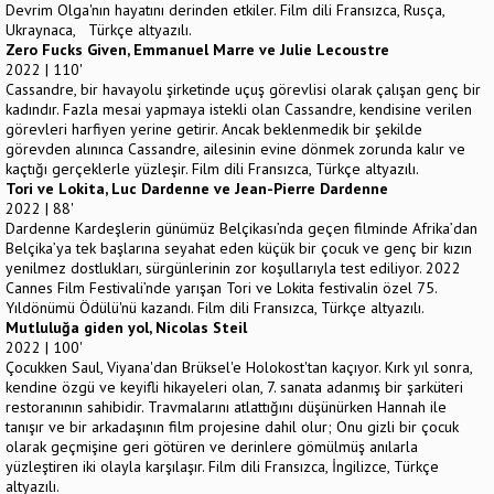
Devrim Olga'nın hayatını derinden etkiler. Film dili Fransızca, Rusça,
Ukraynaca, Türkçe altyazılı.
Zero Fucks Given, Emmanuel Marre ve Julie Lecoustre
2022 | 110'
Cassandre, bir havayolu şirketinde uçuş görevlisi olarak çalışan genç bir
kadındır. Fazla mesai yapmaya istekli olan Cassandre, kendisine verilen
görevleri harfiyen yerine getirir. Ancak beklenmedik bir şekilde
görevden alınınca Cassandre, ailesinin evine dönmek zorunda kalır ve
kaçtığı gerçeklerle yüzleşir. Film dili Fransızca, Türkçe altyazılı.
Tori ve Lokita, Luc Dardenne ve Jean-Pierre Dardenne
2022 | 88'
Dardenne Kardeşlerin günümüz Belçikası’nda geçen filminde Afrika’dan
Belçika’ya tek başlarına seyahat eden küçük bir çocuk ve genç bir kızın
yenilmez dostlukları, sürgünlerinin zor koşullarıyla test ediliyor. 2022
Cannes Film Festivali’nde yarışan Tori ve Lokita festivalin özel 75.
Yıldönümü Ödülü'nü kazandı. Film dili Fransızca, Türkçe altyazılı.
Mutluluğa giden yol, Nicolas Steil
2022 | 100'
Çocukken Saul, Viyana'dan Brüksel'e Holokost'tan kaçıyor. Kırk yıl sonra,
kendine özgü ve keyifli hikayeleri olan, 7. sanata adanmış bir şarküteri
restoranının sahibidir. Travmalarını atlattığını düşünürken Hannah ile
tanışır ve bir arkadaşının film projesine dahil olur; Onu gizli bir çocuk
olarak geçmişine geri götüren ve derinlere gömülmüş anılarla
yüzleştiren iki olayla karşılaşır. Film dili Fransızca, İngilizce, Türkçe
altyazılı.