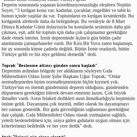
Deprem sonrasında yaşanan koordinasyonsuzluğu eleştiren Neptün
Soyer, “3 kırılgan konu var; kadınlar, çocuklar, engelliler ve tabii ki
bunun içinde yaşlılar da var. Toplumların en kırılgan kesimleridir. Bu
kırılganlık afetlerde daha da belirginleşir. Bu vesileyle de 8 Mart
Dünya Kadınlar Günü dolayısıyla bu konularda sesimizin daha gür
çıkması, eşit, adil bir toplum için daha çok çalışmamız gerektiğini
ifade etmek isterim. İzmir depreminde üçüncü gün bütün çadır
alanlarında çamaşırhaneler vardı. Bir Kira Bir Yuva zaten başlamıştı,
bir ay sonunda kimse çadırda değildi. Bütün İzmir oradaydı, bütün
Türkiye geldi ve biz niye geldiniz demedik” dedi.
Toprak: “Beslenme altıncı günden sonra başladı”
Depremin ardından bölgede yer aldıklarını söyleyen Gıda
Mühendisleri Odası İzmir Şube Başkanı Uğur Toprak, “Onlar
normalleşmeden bizim normalleşmemizin hiçbir kıymeti yok.
Türkiye'nin en önemli gündeminin deprem olduğunu, gündemden
düşmemesi gerektiğini bilerek devam etmemiz lazım. Çok büyük
ihmaller vardı. Asrın felaketi dedikleri asrın ihmalkarlığıyla hepimizin
önüne geldi. Dayanışma çok önemli, millet olarak bu dayanışmayı
her zaman gösterdik. Biz gıda güvenliğinin sağlanması gerektiğine
dair çalıştık. Gıda Mühendisleri Odası olarak yurttaşların sağlıklı,
yeterli beslenebilmesi için, oraya giden gıdaların uygun olması için
kriterlerimizi belirledik ve her yere ilettik” dedi.