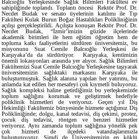
Balcıoğlu Yerleşkesinde Sağlık Bilimleri Fakültesi ev
sahipliğinde toplandı. Toplantı öncesi Rektör Prof. Dr.
Necdet Budak ve senato üyelerinin katılımı ile Tıp
Fakültesi Kulak Burun Boğaz Hastalıkları Polikliniğinin
açılışı gerçekleştirildi. Açılışta konuşan Rektör Prof. Dr.
Necdet Budak, “İzmir’imizin güzide ilçelerinde
akademik birimleri ile hem eğitim öğretim hem de
topluma katkı faaliyetlerini sürdüren üniversitemiz, bu
misyonunu Suat Cemile Balcıoğlu Yerleşkesi ile
Karşıyaka’da da sürdürüyor. Karşıyaka, kentimizin
önemli lokasyonları arasında yer alıyor. Sağlık Bilimleri
Fakültemizi Suat Cemile Balcıoğlu Yerleşkesine taşıyarak
üniversitemizin sağlıktaki markasını Karşıyaka ile
buluşturmuştuk. Sağlık alanına yapılan her yatırımı, bu
anlamda kat edilen her mesafeyi çok kıymetli buluyoruz.
Sağlık kompleksi haline getirdiğimiz bu yerleşkemizde
toplum sağlığını korumak ve geliştirmek hedefiyle
poliklinik hizmetleri de veriyoruz. Geçen yıl Diş
Hekimliği Fakültemiz bünyesinde hizmete açtığımız Diş
Polikliniğinde; dolgu, kanal tedavisi, diş çekimi, protez,
çocuk diş tedavisi, röntgen ve benzeri hizmetler
veriyoruz. Aynı zamanda toplum sağlığına yönelik pek
çok hizmeti de ilçedeki vatandaşlarımızla
buluşturuyoruz. Şimdi de Üniversitemizin en köklü