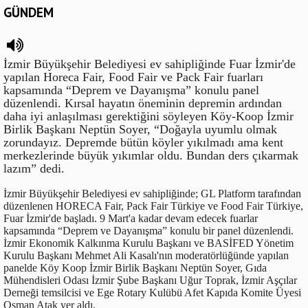
GÜNDEM
İzmir Büyükşehir Belediyesi ev sahipliğinde Fuar İzmir'de
yapılan Horeca Fair, Food Fair ve Pack Fair fuarları
kapsamında “Deprem ve Dayanışma” konulu panel
düzenlendi. Kırsal hayatın öneminin depremin ardından
daha iyi anlaşılması gerektiğini söyleyen Köy-Koop İzmir
Birlik Başkanı Neptün Soyer, “Doğayla uyumlu olmak
zorundayız. Depremde bütün köyler yıkılmadı ama kent
merkezlerinde büyük yıkımlar oldu. Bundan ders çıkarmak
lazım” dedi.
İzmir Büyükşehir Belediyesi ev sahipliğinde; GL Platform tarafından
düzenlenen HORECA Fair, Pack Fair Türkiye ve Food Fair Türkiye,
Fuar İzmir'de başladı. 9 Mart'a kadar devam edecek fuarlar
kapsamında “Deprem ve Dayanışma” konulu bir panel düzenlendi.
İzmir Ekonomik Kalkınma Kurulu Başkanı ve BASİFED Yönetim
Kurulu Başkanı Mehmet Ali Kasalı'nın moderatörlüğünde yapılan
panelde Köy Koop İzmir Birlik Başkanı Neptün Soyer, Gıda
Mühendisleri Odası İzmir Şube Başkanı Uğur Toprak, İzmir Aşçılar
Derneği temsilcisi ve Ege Rotary Kulübü Afet Kapıda Komite Üyesi
Osman Atak yer aldı.