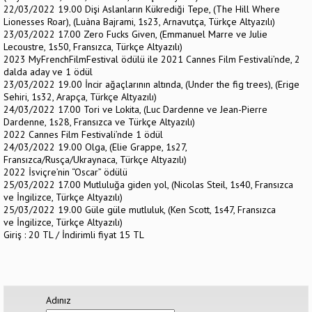
22/03/2022 19.00 Dişi Aslanların Kükrediği Tepe, (The Hill Where
Lionesses Roar), (Luàna Bajrami, 1s23, Arnavutça, Türkçe Altyazılı)
23/03/2022 17.00 Zero Fucks Given, (Emmanuel Marre ve Julie
Lecoustre, 1s50, Fransızca, Türkçe Altyazılı)
2023 MyFrenchFilmFestival ödülü ile 2021 Cannes Film Festivali’nde, 2
dalda aday ve 1 ödül
23/03/2022 19.00 İncir ağaçlarının altında, (Under the fig trees), (Erige
Sehiri, 1s32, Arapça, Türkçe Altyazılı)
24/03/2022 17.00 Tori ve Lokita, (Luc Dardenne ve Jean-Pierre
Dardenne, 1s28, Fransızca ve Türkçe Altyazılı)
2022 Cannes Film Festivali’nde 1 ödül
24/03/2022 19.00 Olga, (Elie Grappe, 1s27,
Fransızca/Rusça/Ukraynaca, Türkçe Altyazılı)
2022 İsviçre’nin “Oscar” ödülü
25/03/2022 17.00 Mutluluğa giden yol, (Nicolas Steil, 1s40, Fransızca
ve İngilizce, Türkçe Altyazılı)
25/03/2022 19.00 Güle güle mutluluk, (Ken Scott, 1s47, Fransızca
ve İngilizce, Türkçe Altyazılı)
Giriş : 20 TL / İndirimli fiyat 15 TL
Adınız