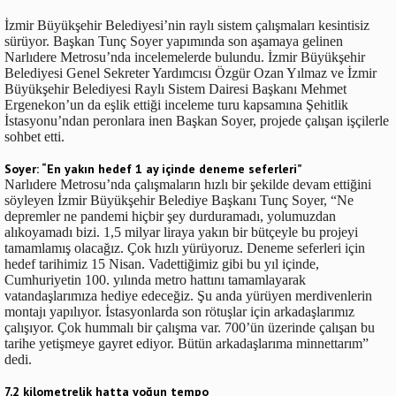
İzmir Büyükşehir Belediyesi’nin raylı sistem çalışmaları kesintisiz
sürüyor. Başkan Tunç Soyer yapımında son aşamaya gelinen
Narlıdere Metrosu’nda incelemelerde bulundu. İzmir Büyükşehir
Belediyesi Genel Sekreter Yardımcısı Özgür Ozan Yılmaz ve İzmir
Büyükşehir Belediyesi Raylı Sistem Dairesi Başkanı Mehmet
Ergenekon’un da eşlik ettiği inceleme turu kapsamına Şehitlik
İstasyonu’ndan peronlara inen Başkan Soyer, projede çalışan işçilerle
sohbet etti.
Soyer: “En yakın hedef 1 ay içinde deneme seferleri”
Narlıdere Metrosu’nda çalışmaların hızlı bir şekilde devam ettiğini
söyleyen İzmir Büyükşehir Belediye Başkanı Tunç Soyer, “Ne
depremler ne pandemi hiçbir şey durduramadı, yolumuzdan
alıkoyamadı bizi. 1,5 milyar liraya yakın bir bütçeyle bu projeyi
tamamlamış olacağız. Çok hızlı yürüyoruz. Deneme seferleri için
hedef tarihimiz 15 Nisan. Vadettiğimiz gibi bu yıl içinde,
Cumhuriyetin 100. yılında metro hattını tamamlayarak
vatandaşlarımıza hediye edeceğiz. Şu anda yürüyen merdivenlerin
montajı yapılıyor. İstasyonlarda son rötuşlar için arkadaşlarımız
çalışıyor. Çok hummalı bir çalışma var. 700’ün üzerinde çalışan bu
tarihe yetişmeye gayret ediyor. Bütün arkadaşlarıma minnettarım”
dedi.
7,2 kilometrelik hatta yoğun tempo