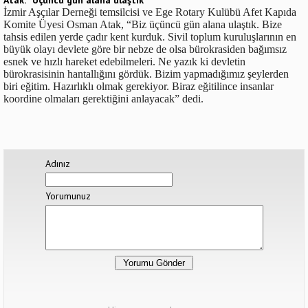
Atak: “Üçüncü gün alana ulaştık”
İzmir Aşçılar Derneği temsilcisi ve Ege Rotary Kulübü Afet Kapıda
Komite Üyesi Osman Atak, “Biz üçüncü gün alana ulaştık. Bize
tahsis edilen yerde çadır kent kurduk. Sivil toplum kuruluşlarının en
büyük olayı devlete göre bir nebze de olsa bürokrasiden bağımsız
esnek ve hızlı hareket edebilmeleri. Ne yazık ki devletin
bürokrasisinin hantallığını gördük. Bizim yapmadığımız şeylerden
biri eğitim. Hazırlıklı olmak gerekiyor. Biraz eğitilince insanlar
koordine olmaları gerektiğini anlayacak” dedi.
Adınız
Yorumunuz