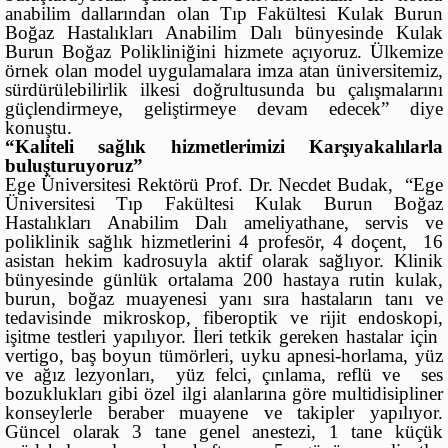
anabilim dallarından olan Tıp Fakültesi Kulak Burun
Boğaz Hastalıkları Anabilim Dalı bünyesinde Kulak
Burun Boğaz Polikliniğini hizmete açıyoruz. Ülkemize
örnek olan model uygulamalara imza atan üniversitemiz,
sürdürülebilirlik ilkesi doğrultusunda bu çalışmalarını
güçlendirmeye, geliştirmeye devam edecek” diye
konuştu.
“Kaliteli sağlık hizmetlerimizi Karşıyakalılarla
buluşturuyoruz”
Ege Üniversitesi Rektörü Prof. Dr. Necdet Budak, “Ege
Üniversitesi Tıp Fakültesi Kulak Burun Boğaz
Hastalıkları Anabilim Dalı ameliyathane, servis ve
poliklinik sağlık hizmetlerini 4 profesör, 4 doçent, 16
asistan hekim kadrosuyla aktif olarak sağlıyor. Klinik
bünyesinde günlük ortalama 200 hastaya rutin kulak,
burun, boğaz muayenesi yanı sıra hastaların tanı ve
tedavisinde mikroskop, fiberoptik ve rijit endoskopi,
işitme testleri yapılıyor. İleri tetkik gereken hastalar için
vertigo, baş boyun tümörleri, uyku apnesi-horlama, yüz
ve ağız lezyonları, yüz felci, çınlama, reflü ve ses
bozuklukları gibi özel ilgi alanlarına göre multidisipliner
konseylerle beraber muayene ve takipler yapılıyor.
Güncel olarak 3 tane genel anestezi, 1 tane küçük