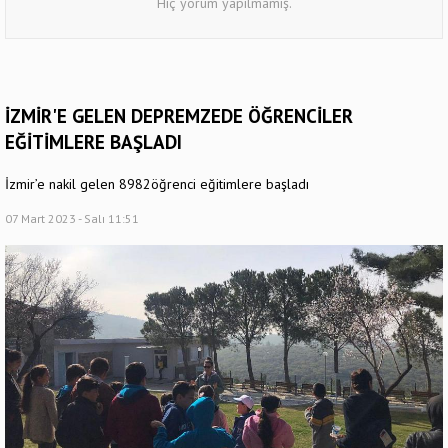
Hiç yorum yapılmamış.
İZMİR'E GELEN DEPREMZEDE ÖĞRENCİLER
EĞİTİMLERE BAŞLADI
İzmir’e nakil gelen 8982öğrenci eğitimlere başladı
07 Mart 2023 - Salı 11:51