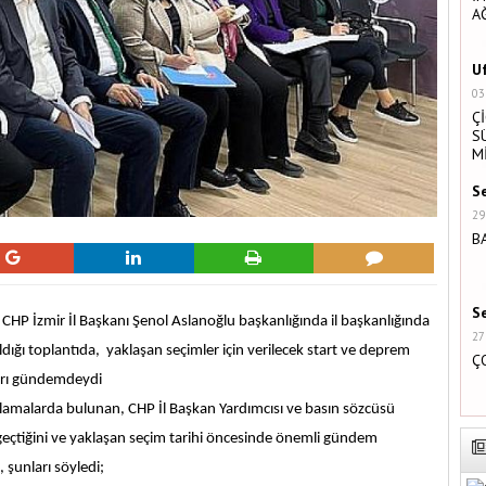
A
U
03
Ç
S
M
S
29
B
S
, CHP İzmir İl Başkanı Şenol Aslanoğlu başkanlığında il başkanlığında
27
ldığı toplantıda, yaklaşan seçimler için verilecek start ve deprem
Ç
ları gündemdeydi
açıklamalarda bulunan, CHP İl Başkan Yardımcısı ve basın sözcüsü
 geçtiğini ve yaklaşan seçim tarihi öncesinde önemli gündem
 şunları söyledi;