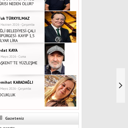
ĞRISI NEDEN OLUR?
fuk TÜRKYILMAZ
 Haziran 2026 - Çarşamba
İĞLİ BELEDİYESİ-ÇALI
ÜPÜRGESİ- KAYIP 1,5
İLYAR LİRA
edat KAYA
 Mayıs 2026 - Cuma
AŞKENT'TE YÜZLEŞME
emihat KARADAĞLI
 Mayıs 2026 - Çarşamba
OCUKLUK
Gazeteniz