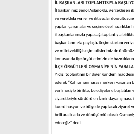
İL BAŞKANLARI TOPLANTISIYLA BAŞLIY
İl başkanımız Şenol Aslanoğlu, gerçekleşen il
ve yereldeki veriler ve ihtiyaçlar doğrultusu
yapılan çalışmalar ve seçime özel hazırlıkla
il başkanlarımızla yapacağı toplantıyla birlikt
başkanlarımızla paylaştı. Seçim startını ver
ve milletvekilliği seçim ofislerimiz de önümüz
konusunda ilçe örgütlerimizin de hazırlıklar
İLÇE ÖRGÜTLERİ OSMANİYE’NİN YARAL
Yıldız, toplantının bir diğer gündem maddes
ederek “Kahramanmaraş merkezli yaşanan b
verilmesiyle birlikte, belediyelerle başlatı
ziyaretleriyle sürdürülen İzmir dayanışması, 
koordinasyon ve bölgede yapılacak ziyaret ve
belli aralıklarla ve dönüşümlü olarak Osmani
edeceğiz” dedi.