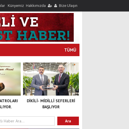
nlar
Künyemiz
Hakkımızda
Bize Ulaşın
TÜMÜ
YATROLARI
DİKİLİ- MİDİLLİ SEFERLERİ
LIYOR.
BAŞLIYOR