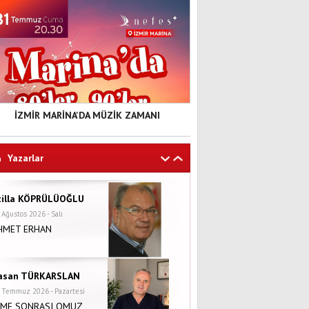
İZMİR MARİNA'DA MÜZİK ZAMANI
Yazarlar
tilla KÖPRÜLÜOĞLU
 Ağustos 2026 - Salı
HMET ERHAN
asan TÜRKARSLAN
 Temmuz 2026 - Pazartesi
NME SONRASI OMUZ