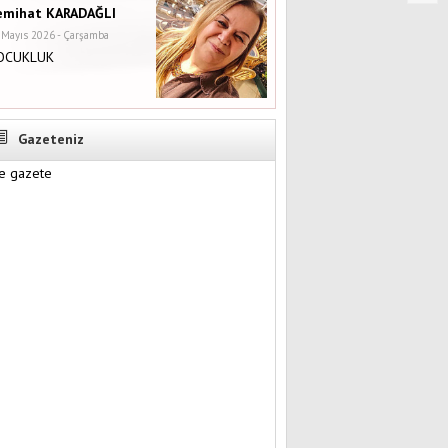
emihat KARADAĞLI
 Mayıs 2026 - Çarşamba
OCUKLUK
Gazeteniz