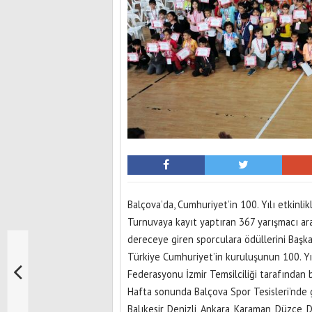
Balçova’da, Cumhuriyet’in 100. Yılı etkin
Turnuvaya kayıt yaptıran 367 yarışmacı a
dereceye giren sporculara ödüllerini Başk
Türkiye Cumhuriyet’in kuruluşunun 100. Yıl
Federasyonu İzmir Temsilciliği tarafından 
Hafta sonunda Balçova Spor Tesisleri’nde ge
Balıkesir, Denizli, Ankara, Karaman, Düzce, 