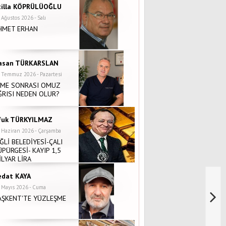
tilla KÖPRÜLÜOĞLU
 Ağustos 2026 - Salı
HMET ERHAN
asan TÜRKARSLAN
 Temmuz 2026 - Pazartesi
NME SONRASI OMUZ
ĞRISI NEDEN OLUR?
fuk TÜRKYILMAZ
 Haziran 2026 - Çarşamba
İĞLİ BELEDİYESİ-ÇALI
ÜPÜRGESİ- KAYIP 1,5
İLYAR LİRA
edat KAYA
 Mayıs 2026 - Cuma
AŞKENT'TE YÜZLEŞME