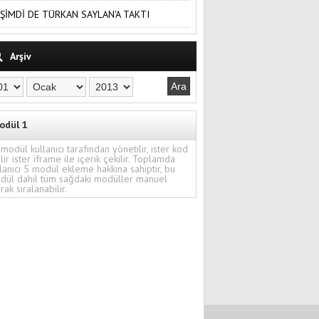
ŞİMDİ DE TÜRKAN SAYLAN'A TAKTI
Arşiv
odül 1
modül kullanıcı tarafından yönetilir, ister kod
ilir ister iframe ile içerik çekilir. Toplamda
lanıcı 5 modül ekleme hakkına sahiptir, bu
dül dahil tüm sağdaki modüller manuel
rak sıralanabilir.