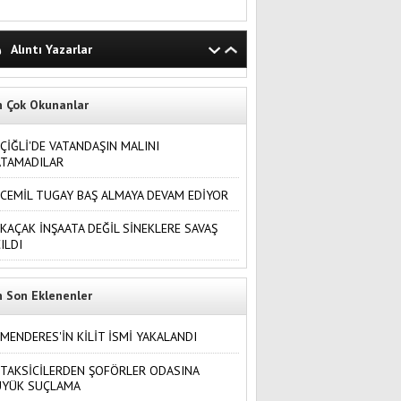
Alıntı Yazarlar
n Çok Okunanlar
ÇİĞLİ'DE VATANDAŞIN MALINI
ATAMADILAR
CEMİL TUGAY BAŞ ALMAYA DEVAM EDİYOR
KAÇAK İNŞAATA DEĞİL SİNEKLERE SAVAŞ
ILDI
n Son Eklenenler
MENDERES'İN KİLİT İSMİ YAKALANDI
TAKSİCİLERDEN ŞOFÖRLER ODASINA
ÜYÜK SUÇLAMA