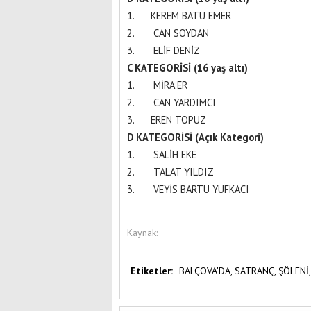
1. KEREM BATU EMER
2. CAN SOYDAN
3. ELİF DENİZ
C KATEGORİSİ (16 yaş altı)
1. MİRA ER
2. CAN YARDIMCI
3. EREN TOPUZ
D KATEGORİSİ (Açık Kategori)
1. SALİH EKE
2. TALAT YILDIZ
3. VEYİS BARTU YUFKACI
Kaynak:
Etiketler:
BALÇOVA'DA,
SATRANÇ,
ŞÖLENİ