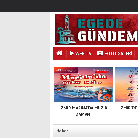
WEB TV
FOTO GALERI
İZMİR MARİNA'DA MÜZİK
İZMİR'DE
ZAMANI
Haber