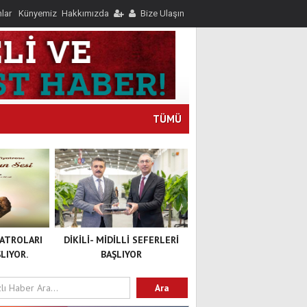
nlar
Künyemiz
Hakkımızda
Bize Ulaşın
TÜMÜ
YATROLARI
DİKİLİ- MİDİLLİ SEFERLERİ
LIYOR.
BAŞLIYOR