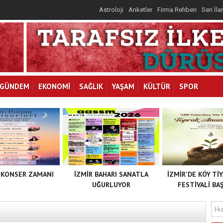
Astroloji
Anketler
Firma Rehberi
Seri İla
GÜNDEM
EKONOMİ
SAĞLIK
YAŞAM
KÜLTÜR
SPOR
 KONSER ZAMANI
İZMİR BAHARI SANATLA
İZMİR'DE KÖY Tİ
UĞURLUYOR
FESTİVALİ BAŞ