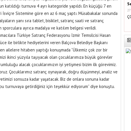
S
n katıldığı turnuva 4 ayrı kategoride yapıldı. En küçüğü 7 en
27
ri İsviçre Sistemine göre en az 6 maç yaptı. Müsabakalar sonunda
Ç
aların yanı sıra tablet, bisiklet, satranç saati ve satranç
 sporculara ayrıca madalya ve katılım belgesi verildi.
macılara Türkiye Satranç Federasyonu İzmir Temsilcisi Hasan
üce ile birlikte hediyelerini veren Balçova Belediye Başkanı
ren ailelere hitaben yaptığı konuşmada “Ülkemiz çok zor bir
i ikinci yüzyıla taşıyacak olan çocuklarımıza büyük görevler
umluluğu alacak çocuklarımızın iyi yetişmesi bizim ilk görevimiz.
uz. Çocuklarımız satranç oynayarak, doğru düşünmeyi, analiz ve
timizi sonsuza kadar yaşatacak. Biz de onlara sonuna kadar
 bu turnuvaya getirdiğiniz için teşekkür ediyorum” diye konuştu.