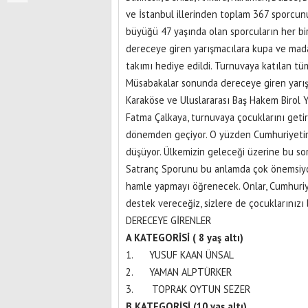
ve İstanbul illerinden toplam 367 sporcunu
büyüğü 47 yaşında olan sporcuların her bi
dereceye giren yarışmacılara kupa ve madaly
takımı hediye edildi. Turnuvaya katılan tüm
Müsabakalar sonunda dereceye giren yarış
Karaköse ve Uluslararası Baş Hakem Birol Y
Fatma Çalkaya, turnuvaya çocuklarını geti
dönemden geçiyor. O yüzden Cumhuriyetimiz
düşüyor. Ülkemizin geleceği üzerine bu sor
Satranç Sporunu bu anlamda çok önemsiyor
hamle yapmayı öğrenecek. Onlar, Cumhuriye
destek vereceğiz, sizlere de çocuklarınızı
DERECEYE GİRENLER
A KATEGORİSİ ( 8 yaş altı)
1. YUSUF KAAN ÜNSAL
2. YAMAN ALPTÜRKER
3. TOPRAK OYTUN SEZER
B KATEGORİSİ (10 yaş altı)