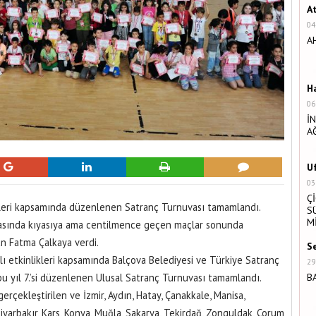
A
04
A
H
06
İ
A
U
03
Ç
likleri kapsamında düzenlenen Satranç Turnuvası tamamlandı.
S
M
rasında kıyasıya ama centilmence geçen maçlar sonunda
an Fatma Çalkaya verdi.
S
ı etkinlikleri kapsamında Balçova Belediyesi ve Türkiye Satranç
29
bu yıl 7.’si düzenlenen Ulusal Satranç Turnuvası tamamlandı.
B
rçekleştirilen ve İzmir, Aydın, Hatay, Çanakkale, Manisa,
Diyarbakır, Kars, Konya, Muğla, Sakarya, Tekirdağ, Zonguldak, Çorum