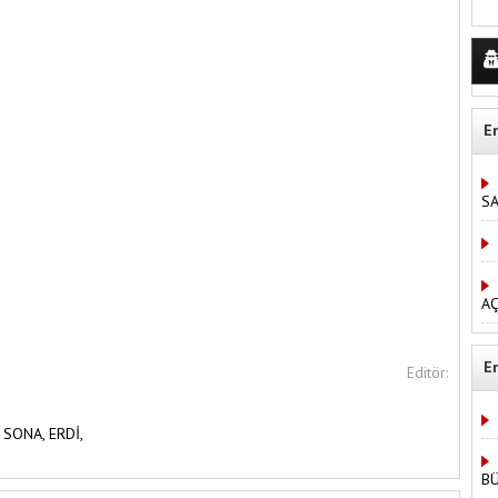
E
S
AÇ
E
Editör:
,
SONA,
ERDİ,
B