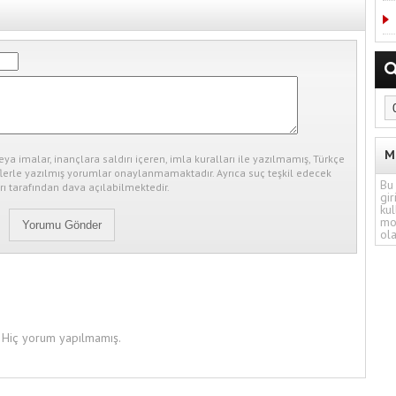
M
eya imalar, inançlara saldırı içeren, imla kuralları ile yazılmamış, Türkçe
erle yazılmış yorumlar onaylanmamaktadır. Ayrıca suç teşkil edecek
Bu 
ı tarafından dava açılabilmektedir.
gir
kul
mo
ola
Hiç yorum yapılmamış.