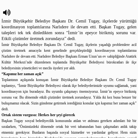
İzmir Büyükşehir Belediye Başkanı Dr. Cemil Tugay, ilçelerde yürüttüğü
koordinasyon toplantılarına Narlıdere ile devam etti. Başkan Tugay, gelen
talepleri tek tek dinledikten sonra “İzmir’in epeyce birikmiş sorunu var.
Etkili çözümler üretmek zorundayız” dedi.
İzmir Büyükşehir Belediye Başkanı Dr. Cemil Tugay, ilçelerin yaşadığı problemlere acil
çözüm üretmek amacıyla kent genelinde gerçekleştirdiği koordinasyon toplantılarına
Narlıdere ile devam etti. Narlıdere Belediye Başkanı Erman Uzun’un ev sahipliğinde Atatürk
Kültür Merkezi’nde düzenlenen toplantıda Büyükşehir Belediyesi bürokratları ile ilçe
belediyesinin yöneticileri ve meclis üyeleri yer aldı.
“Kapımız her zaman açık”
Toplantının açılışında konuşan İzmir Büyükşehir Belediye Başkanı Dr. Cemil Tugay
toplantıyı, “İzmir Büyükşehir Belediyesi olarak ilçe belediyelerimizle uyumu sağlamak, yani
koordinasyon için buradayız. Bu uyumlu çalışmayı önemsiyoruz. İzmir’in epeyce birikmiş
sorunu var. Bu dönemde etkili çözümler üretmek zorundayız. Yılda iki kez buna benzer bir
buluşmamız olacak. Sizin gündeme getirmek istediğiniz konular için kapımız her zaman açık”
dedi.
Ortak sistem vurgusu: Herkes her şeyi görecek
Başkan Tugay sosyal belediyecilik konusunda atılan ve atılması gereken adımları bir bir
sıralarken, “Önümüzdeki dönemde ortak bir veri tabanından bazı çalışmaları anlık takip
etmemiz gerekiyor. Bunların başında sosyal hizmetler ve yardımlar geliyor. Hem sizin