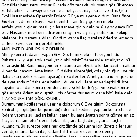
Gözlükler burnunuzu zorlar. Burada göz tedavisi olursanız gözlüklerden
kurtulabilirsiniz' tavsiyesi üzerine ameliyat olmaya karar verdim. Çiğli
Ekol Hastanesinde Operatör Doktor G.E'ye muayene oldum. Bana önce
'Gözlerinizde enfeksiyon var) denildi. Tam 6 ay gözlerimdeki
enfeksiyonun giderilmesi için hastaneye gidip geldim. 6 ay boyunca EKOL
Göz Hastanesi'nde beni ultrason röntgen vs ayrı ayrı cihazlara sokup
binlerce lira paramı aldılar. Ciddi miktarda ilaç paraları ödedim. Amacım
sadece sevdiklerimi görebilmekti.
AMELİYAT OLABİLİRSİNİZ DENİLDİ
Altı ay sonra tedavimi yapan G.E ' Gözlerinizdeki enfeksiyon bitti.
Rahatsızlık iyileşti artık ameliyat olabilirsiniz'' demesiyle ameliyat günü
kararlaştırdık. Bana muayeneler sırasında ameliyatı o kadar basit anlattılar
ki bende inandım. Ameliyatın 15 dakika süreceğini, kolay olduğunu ve bir
daha asla gözlük kullanmayacağımı söylediler. Ameliyat günü İki gözüne
de aynı anda müdahalede bulunuldu ve akıllı lensler yerleştirildi, İşte
hayatım o andan sonra geri dönülmez şekilde değişti, Ameliyat sonrası
gözlerinde ödemler oluştuğu için görme durumum daha kötü hale geldi.
3 AY SONRA TAM GÖRÜRSÜNÜZ
Durumumun kötüleşmesi üzerine doktorum G.E'ye gittim. Doktoruma
kontrol için gittiğimde görmediğinden bahsedince yapılan kontrollerde
"ödem yapmış şu ilaçları kullan, zaten bu ameliyattan sonra görme en az
3 ay sonra tam olur" dedi. Tekrar ilaçlara başladım, aylarca ilaçlar
kullandım. Bu süreçte bana her gittiğimde gözlerim için ücretsiz lensler
verildi, onlarca farklı ilaç kullandırıldım sanki üzerimde deney