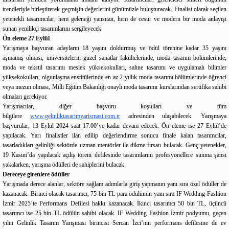
trendleriyle birleştirerek geçmişin değerlerini günümüzle buluşturacak. Finalist olarak seçilen
yetenekli tasarımcılar, hem geleneği yansıtan, hem de cesur ve modern bir moda anlayışı
sunan yenilikçi tasarımlarını sergileyecek.
Ön eleme 27 Eylül
Yarışmaya başvuran adayların 18 yaşını doldurmuş ve ödül törenine kadar 35 yaşını
aşmamış olması, üniversitelerin güzel sanatlar fakültelerinde, moda tasarım bölümlerinde,
moda ve tekstil tasarımı meslek yüksekokulları, sahne tasarımı ve uygulamalı bilimler
yüksekokulları, olgunlaşma enstitülerinde en az 2 yıllık moda tasarımı bölümlerinde öğrenci
veya mezun olması, Milli Eğitim Bakanlığı onaylı moda tasarımı kurslarından sertifika sahibi
olmaları gerekiyor.
Yarışmacılar, diğer başvuru koşulları ve tüm
bilgilere
www.gelinliktasarimyarismasi.com.tr
adresinden ulaşabilecek. Yarışmaya
başvurular, 13 Eylül 2024 saat 17.00’ye kadar devam edecek. Ön eleme ise 27 Eylül’de
yapılacak. Yarı finalistler ilan edilip değerlendirme sonucu finale kalan tasarımcılar,
tasarladıkları gelinliği sektörde uzman mentörler ile dikme fırsatı bulacak. Genç yetenekler,
19 Kasım’da yapılacak açılış töreni defilesinde tasarımlarını profesyonellere sunma şansı
yakalarken, yarışma ödülleri de sahiplerini bulacak.
Dereceye girenlere ödüller
Yarışmada derece alanlar, sektöre sağlam adımlarla giriş yapmanın yanı sıra özel ödüller de
kazanacak. Birinci olacak tasarımcı, 75 bin TL para ödülünün yanı sıra IF Wedding Fashion
İzmir 2025’te Performans Defilesi hakkı kazanacak. İkinci tasarımcı 50 bin TL, üçüncü
tasarımcı ise 25 bin TL ödülün sahibi olacak. IF Wedding Fashion İzmir podyumu, geçen
yılın Gelinlik Tasarım Yarışması birincisi Sercan İzci’nin performans defilesine de ev