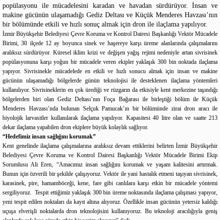
popülasyonu ile mücadelesini karadan ve havadan sürdürüyor. İnsan ve
makine gücünün ulaşamadığı Gediz Deltası ve Küçük Menderes Havzası’nın
bir bölümünde etkili ve hızlı sonuç almak için dron ile ilaçlama yapılıyor.
İzmir Büyükşehir Belediyesi Çevre Koruma ve Kontrol Dairesi Başkanlığı Vektör Mücadele
Birimi, 30 ilçede 12 ay boyunca sinek ve haşereye karşı üreme alanlarında çalışmalarını
aralıksız sürdürüyor. Küresel iklim krizi ve değişen yağış rejimi nedeniyle artan sivrisinek
popülasyonuna karşı yoğun bir mücadele veren ekipler yaklaşık 300 bin noktada ilaçlama
yapıyor. Sivrisinekle mücadelede en etkili ve hızlı sonucu almak için insan ve makine
gücünün ulaşamadığı bölgelerde günün teknolojisi ile desteklenen ilaçlama yöntemleri
kullanılıyor. Sivrisineklerin en çok ürediği ve rüzgarın da etkisiyle kent merkezine taşındığı
bölgelerden biri olan Gediz Deltası’nın Foça Bağarası ile birleştiği bölüm ile Küçük
Menderes Havzası’nda bulunan Selçuk Pamucak’ın bir bölümünde zirai dron aracı ile
biyolojik larvasitler kullanılarak ilaçlama yapılıyor. Kapasitesi 40 litre olan ve saatte 213
dekar ilaçlama yapabilen dron ekiplere büyük kolaylık sağlıyor.
“Hedefimiz insan sağlığını korumak”
Kent genelinde ilaçlama çalışmalarına aralıksız devam ettiklerini belirten İzmir Büyükşehir
Belediyesi Çevre Koruma ve Kontrol Dairesi Başkanlığı Vektör Mücadele Birimi Ekip
Sorumlusu Ali Eren, “Amacımız insan sağlığını korumak ve yaşam kalitesini artırmak.
Bunun için özverili bir şekilde çalışıyoruz. Vektör ile yani hastalık etmeni taşıyan sivrisinek,
karasinek, pire, hamamböceği, kene, fare gibi canlılara karşı etkin bir mücadele yöntemi
sergiliyoruz. Tespit ettiğimiz yaklaşık 300 bin üreme noktasında ilaçlama çalışması yapıyor,
yeni tespit edilen noktaları da kayıt altına alıyoruz. Özellikle insan gücünün yetersiz kaldığı
uçuşa elverişli noktalarda dron teknolojisini kullanıyoruz. Bu teknoloji aracılığıyla geniş