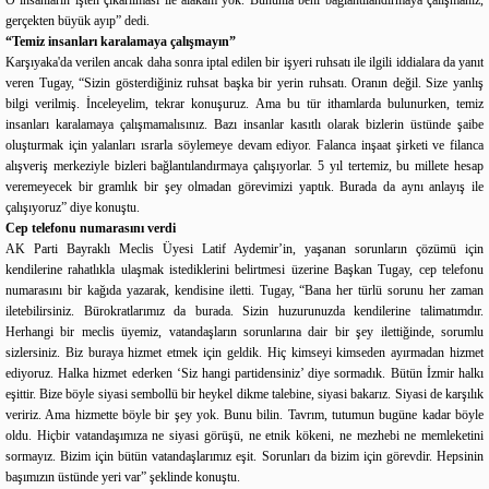
gerçekten büyük ayıp” dedi.
“Temiz insanları karalamaya çalışmayın”
Karşıyaka'da verilen ancak daha sonra iptal edilen bir işyeri ruhsatı ile ilgili iddialara da yanıt
veren Tugay, “Sizin gösterdiğiniz ruhsat başka bir yerin ruhsatı. Oranın değil. Size yanlış
bilgi verilmiş. İnceleyelim, tekrar konuşuruz. Ama bu tür ithamlarda bulunurken, temiz
insanları karalamaya çalışmamalısınız. Bazı insanlar kasıtlı olarak bizlerin üstünde şaibe
oluşturmak için yalanları ısrarla söylemeye devam ediyor. Falanca inşaat şirketi ve filanca
alışveriş merkeziyle bizleri bağlantılandırmaya çalışıyorlar. 5 yıl tertemiz, bu millete hesap
veremeyecek bir gramlık bir şey olmadan görevimizi yaptık. Burada da aynı anlayış ile
çalışıyoruz” diye konuştu.
Cep telefonu numarasını verdi
AK Parti Bayraklı Meclis Üyesi Latif Aydemir’in, yaşanan sorunların çözümü için
kendilerine rahatlıkla ulaşmak istediklerini belirtmesi üzerine Başkan Tugay, cep telefonu
numarasını bir kağıda yazarak, kendisine iletti. Tugay, “Bana her türlü sorunu her zaman
iletebilirsiniz. Bürokratlarımız da burada. Sizin huzurunuzda kendilerine talimatımdır.
Herhangi bir meclis üyemiz, vatandaşların sorunlarına dair bir şey ilettiğinde, sorumlu
sizlersiniz. Biz buraya hizmet etmek için geldik. Hiç kimseyi kimseden ayırmadan hizmet
ediyoruz. Halka hizmet ederken ‘Siz hangi partidensiniz’ diye sormadık. Bütün İzmir halkı
eşittir. Bize böyle siyasi sembollü bir heykel dikme talebine, siyasi bakarız. Siyasi de karşılık
veririz. Ama hizmette böyle bir şey yok. Bunu bilin. Tavrım, tutumun bugüne kadar böyle
oldu. Hiçbir vatandaşımıza ne siyasi görüşü, ne etnik kökeni, ne mezhebi ne memleketini
sormayız. Bizim için bütün vatandaşlarımız eşit. Sorunları da bizim için görevdir. Hepsinin
başımızın üstünde yeri var” şeklinde konuştu.