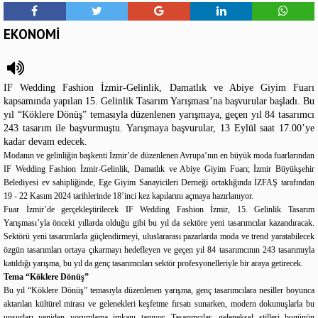
EKONOMİ
IF Wedding Fashion İzmir-Gelinlik, Damatlık ve Abiye Giyim Fuarı
kapsamında yapılan 15. Gelinlik Tasarım Yarışması’na başvurular başladı. Bu
yıl “Köklere Dönüş” temasıyla düzenlenen yarışmaya, geçen yıl 84 tasarımcı
243 tasarım ile başvurmuştu. Yarışmaya başvurular, 13 Eylül saat 17.00’ye
kadar devam edecek.
Modanın ve gelinliğin başkenti İzmir’de düzenlenen Avrupa’nın en büyük moda fuarlarından
IF Wedding Fashion İzmir-Gelinlik, Damatlık ve Abiye Giyim Fuarı; İzmir Büyükşehir
Belediyesi ev sahipliğinde, Ege Giyim Sanayicileri Derneği ortaklığında İZFAŞ tarafından
19 - 22 Kasım 2024 tarihlerinde 18’inci kez kapılarını açmaya hazırlanıyor.
Fuar İzmir’de gerçekleştirilecek IF Wedding Fashion İzmir, 15. Gelinlik Tasarım
Yarışması’yla önceki yıllarda olduğu gibi bu yıl da sektöre yeni tasarımcılar kazandıracak.
Sektörü yeni tasarımlarla güçlendirmeyi, uluslararası pazarlarda moda ve trend yaratabilecek
özgün tasarımları ortaya çıkarmayı hedefleyen ve geçen yıl 84 tasarımcının 243 tasarımıyla
katıldığı yarışma, bu yıl da genç tasarımcıları sektör profesyonelleriyle bir araya getirecek.
Tema “Köklere Dönüş”
Bu yıl “Köklere Dönüş” temasıyla düzenlenen yarışma, genç tasarımcılara nesiller boyunca
aktarılan kültürel mirası ve gelenekleri keşfetme fırsatı sunarken, modern dokunuşlarla bu
unsurları yeniden yorumlama imkanı tanıyor. Tasarımcılar, geleneksel stilleri bugünün