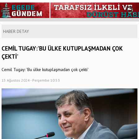
HABER DETAY
CEMİL TUGAY:'BU ÜLKE KUTUPLAŞMADAN ÇOK
ÇEKTİ'
Cemil Tugay: 'Bu ülke kutuplaşmadan çok çekti'
15 Ağustos 2024 - Perşembe 10:53