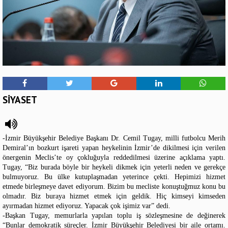
SİYASET
-İzmir Büyükşehir Belediye Başkanı Dr. Cemil Tugay, milli futbolcu Merih
Demiral’ın bozkurt işareti yapan heykelinin İzmir’de dikilmesi için verilen
önergenin Meclis’te oy çokluğuyla reddedilmesi üzerine açıklama yaptı.
Tugay, “Biz burada böyle bir heykeli dikmek için yeterli neden ve gerekçe
bulmuyoruz. Bu ülke kutuplaşmadan yeterince çekti. Hepimizi hizmet
etmede birleşmeye davet ediyorum. Bizim bu mecliste konuştuğmuz konu bu
olmadır. Biz buraya hizmet etmek için geldik. Hiç kimseyi kimseden
ayırmadan hizmet ediyoruz. Yapacak çok işimiz var” dedi.
-Başkan Tugay, memurlarla yapılan toplu iş sözleşmesine de değinerek
“Bunlar demokratik süreçler. İzmir Büyükşehir Belediyesi bir aile ortamı.