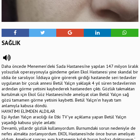
SAĞLIK
Daha öncede Menemen'deki Sada Hastanesi'ne yapılan 147 milyon liralık
yolsuzluk operasyonuyla gündeme gelen Ekol Hastanesi yine skandal bir
iddia ile sarsılıyor. İddiaya göre görerek girdiği hastanede seri tedaviler
uygulanan bir çocuk annesi Betül Yalçın yaklaşık 4 yıl süren tedavilerinin
ardından görme yetisini kaybederek hastaneden çıktı. Gözlük takmaktan
kurtulmak için Ekol Göz Hastanesi'nde ameliyat olan Betül Yalçın sağ
gözü tamamen görme yetisini kaybetti. Betül Yalçın'ın hayatı tam
anlamıyla kabusa döndü.
HAYATIMI ELİMDEN ALDILAR
Eşi Aydan Yalçın aracılığı ile Etki TV'ye açıklama yapan Betül Yalçın
yaşadığı kabusu şöyle anlattı:
Devamlı, yıllardır gözlük kullanıyordum. Burnumdaki sorun nedeniyle de
nefes almakta zorlanıyordum. EKOL Hastanesi'nde önce burun ameliyatı
oldum. Ameliyat sonrası aynı hastanenin kulak burun boğaz doktorunun '