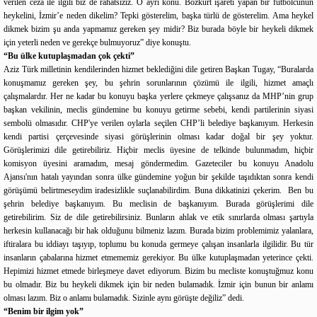
verilen ceza ile ilgili biz de rahatsızız. O ayrı konu. Bozkurt işareti yapan bir futbolcunun
heykelini, İzmir’e neden dikelim? Tepki gösterelim, başka türlü de gösterelim. Ama heykel
dikmek bizim şu anda yapmamız gereken şey midir? Biz burada böyle bir heykeli dikmek
için yeterli neden ve gerekçe bulmuyoruz” diye konuştu.
“Bu ülke kutuplaşmadan çok çekti”
Aziz Türk milletinin kendilerinden hizmet beklediğini dile getiren Başkan Tugay, “Buralarda
konuşmamız gereken şey, bu şehrin sorunlarının çözümü ile ilgili, hizmet amaçlı
çalışmalardır. Her ne kadar bu konuyu başka yerlere çekmeye çalışsanız da MHP’nin grup
başkan vekilinin, meclis gündemine bu konuyu getirme sebebi, kendi partilerinin siyasi
sembolü olmasıdır. CHP'ye verilen oylarla seçilen CHP’li belediye başkanıyım. Herkesin
kendi partisi çerçevesinde siyasi görüşlerinin olması kadar doğal bir şey yoktur.
Görüşlerimizi dile getirebiliriz. Hiçbir meclis üyesine de telkinde bulunmadım, hiçbir
komisyon üyesini aramadım, mesaj göndermedim. Gazeteciler bu konuyu Anadolu
Ajansı'nın hatalı yayından sonra ülke gündemine yoğun bir şekilde taşıdıktan sonra kendi
görüşümü belirtmeseydim iradesizlikle suçlanabilirdim. Buna dikkatinizi çekerim. Ben bu
şehrin belediye başkanıyım. Bu meclisin de başkanıyım. Burada görüşlerimi dile
getirebilirim. Siz de dile getirebilirsiniz. Bunların ahlak ve etik sınırlarda olması şartıyla
herkesin kullanacağı bir hak olduğunu bilmeniz lazım. Burada bizim problemimiz yalanlara,
iftiralara bu iddiayı taşıyıp, toplumu bu konuda germeye çalışan insanlarla ilgilidir. Bu tür
insanların çabalarına hizmet etmememiz gerekiyor. Bu ülke kutuplaşmadan yeterince çekti.
Hepimizi hizmet etmede birleşmeye davet ediyorum. Bizim bu mecliste konuştuğmuz konu
bu olmadır. Biz bu heykeli dikmek için bir neden bulamadık. İzmir için bunun bir anlamı
olması lazım. Biz o anlamı bulamadık. Sizinle aynı görüşte değiliz” dedi.
“Benim bir ilgim yok”