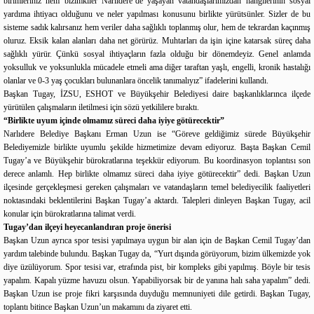
birimleriniz hem bizimkiler Narlıdere’de yaşayan vatandaşlarımızdan hangilerinin sosyal
yardıma ihtiyacı olduğunu ve neler yapılması konusunu birlikte yürütsünler. Sizler de bu
sisteme sadık kalırsanız hem veriler daha sağlıklı toplanmış olur, hem de tekrardan kaçınmış
oluruz. Eksik kalan alanları daha net görürüz. Muhtarları da işin içine katarsak süreç daha
sağlıklı yürür. Çünkü sosyal ihtiyaçların fazla olduğu bir dönemdeyiz. Genel anlamda
yoksulluk ve yoksunlukla mücadele etmeli ama diğer taraftan yaşlı, engelli, kronik hastalığı
olanlar ve 0-3 yaş çocukları bulunanlara öncelik tanımalıyız” ifadelerini kullandı.
Başkan Tugay, İZSU, ESHOT ve Büyükşehir Belediyesi daire başkanlıklarınca ilçede
yürütülen çalışmaların iletilmesi için sözü yetkililere bıraktı.
“Birlikte uyum içinde olmamız süreci daha iyiye götürecektir”
Narlıdere Belediye Başkanı Erman Uzun ise “Göreve geldiğimiz sürede Büyükşehir
Belediyemizle birlikte uyumlu şekilde hizmetimize devam ediyoruz. Başta Başkan Cemil
Tugay’a ve Büyükşehir bürokratlarına teşekkür ediyorum. Bu koordinasyon toplantısı son
derece anlamlı. Hep birlikte olmamız süreci daha iyiye götürecektir” dedi. Başkan Uzun
ilçesinde gerçekleşmesi gereken çalışmaları ve vatandaşların temel belediyecilik faaliyetleri
noktasındaki beklentilerini Başkan Tugay’a aktardı. Talepleri dinleyen Başkan Tugay, acil
konular için bürokratlarına talimat verdi.
Tugay’dan ilçeyi heyecanlandıran proje önerisi
Başkan Uzun ayrıca spor tesisi yapılmaya uygun bir alan için de Başkan Cemil Tugay’dan
yardım talebinde bulundu. Başkan Tugay da, “Yurt dışında görüyorum, bizim ülkemizde yok
diye üzülüyorum. Spor tesisi var, etrafında pist, bir kompleks gibi yapılmış. Böyle bir tesis
yapalım. Kapalı yüzme havuzu olsun. Yapabiliyorsak bir de yanına halı saha yapalım” dedi.
Başkan Uzun ise proje fikri karşısında duyduğu memnuniyeti dile getirdi. Başkan Tugay,
toplantı bitince Başkan Uzun’un makamını da ziyaret etti.