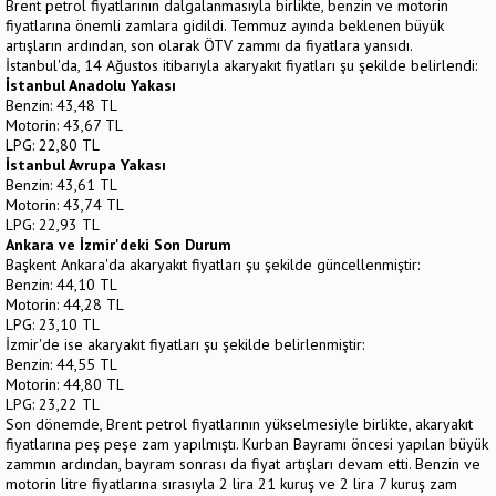
Brent petrol fiyatlarının dalgalanmasıyla birlikte, benzin ve motorin
fiyatlarına önemli zamlara gidildi. Temmuz ayında beklenen büyük
artışların ardından, son olarak ÖTV zammı da fiyatlara yansıdı.
İstanbul'da, 14 Ağustos itibarıyla akaryakıt fiyatları şu şekilde belirlendi:
İstanbul Anadolu Yakası
Benzin: 43,48 TL
Motorin: 43,67 TL
LPG: 22,80 TL
İstanbul Avrupa Yakası
Benzin: 43,61 TL
Motorin: 43,74 TL
LPG: 22,93 TL
Ankara ve İzmir'deki Son Durum
Başkent Ankara'da akaryakıt fiyatları şu şekilde güncellenmiştir:
Benzin: 44,10 TL
Motorin: 44,28 TL
LPG: 23,10 TL
İzmir'de ise akaryakıt fiyatları şu şekilde belirlenmiştir:
Benzin: 44,55 TL
Motorin: 44,80 TL
LPG: 23,22 TL
Son dönemde, Brent petrol fiyatlarının yükselmesiyle birlikte, akaryakıt
fiyatlarına peş peşe zam yapılmıştı. Kurban Bayramı öncesi yapılan büyük
zammın ardından, bayram sonrası da fiyat artışları devam etti. Benzin ve
motorin litre fiyatlarına sırasıyla 2 lira 21 kuruş ve 2 lira 7 kuruş zam