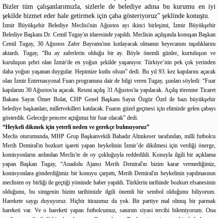
Bizler tüm çalışanlarımızla, sizlerle de belediye adına bu kurumu en iyi
şekilde hizmet eder hale getirmek için çaba gösteriyoruz” şeklinde konuştu.
İzmir Büyükşehir Belediye Meclisi'nin Ağustos ayı ikinci birleşimi, İzmir Büyükşehir
Belediye Başkanı Dr. Cemil Tugay'ın idaresinde yapıldı. Meclisin açılışında konuşan Başkan
Cemil Tugay, 30 Ağustos Zafer Bayramı'nın kutlayacak olmanın heyecanını taşıdıklarını
aktardı. Tugay, “Bu ay zaferlerin olduğu bir ay. Böyle önemli günler, kurtuluşun ve
kuruluşun şehri olan İzmir'de en yoğun şekilde yaşanıyor. Türkiye’nin pek çok yerinden
daha yoğun yaşanan duygular. Hepimize kutlu olsun” dedi. Bu yıl 93. kez kapılarını açacak
olan İzmir Enternasyonal Fuarı programına dair de bilgi veren Tugay, şunları söyledi: “Fuar
kapılarını 30 Ağustos'ta açacak. Resmi açılış 31 Ağustos'ta yapılacak. Açılış törenine Ticaret
Bakanı Sayın Ömer Bolat, CHP Genel Başkanı Sayın Özgür Özel ile bazı büyükşehir
belediye başkanları, milletvekilleri katılacak. Fuarın güzel geçmesi için elimizde gelen çabayı
gösterdik. Geleceğe pencere açtığımız bir fuar olacak” dedi.
“Heykeli dikmek için yeterli neden ve gerekçe bulmuyoruz”
Meclis oturumunda, MHP Grup Başkanvekili Bahadır Altınkeser tarafından, milli futbolcu
Merih Demiral'ın bozkurt işareti yapan heykelinin İzmir’de dikilmesi için verdiği önerge,
komisyonların ardından Meclis'te de oy çokluğuyla reddedildi. Konuyla ilgili bir açıklama
yapan Başkan Tugay, “Anadolu Ajansı Merih Demiral'ın bizim karar vermediğimiz,
komisyonlara gönderdiğimiz bir konuyu çarpıttı, Merih Demiral'ın heykelinin yapılmasının
meclisten oy birliği ile geçtiği yönünde haber yapıldı. Türklerin tarihinde bozkurt efsanesinin
olduğunu, bu simgenin bizim tarihimizle ilgili önemli bir sembol olduğunu biliyorum.
Harekete saygı duyuyoruz. Hiçbir itirazımız da yok. Bir partiye mal olmuş bir parmak
hareketi var. Ve o hareketi yapan futbolcumuz, sanırım siyasi tercihi bilemiyorum. Ona