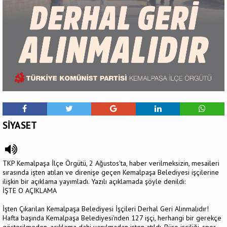
SİYASET
TKP Kemalpaşa İlçe Örgütü, 2 Ağustos'ta, haber verilmeksizin, mesaileri
sırasında işten atılan ve direnişe geçen Kemalpaşa Belediyesi işçilerine
ilişkin bir açıklama yayımladı. Yazılı açıklamada şöyle denildi:
İŞTE O AÇIKLAMA
İşten Çıkarılan Kemalpaşa Belediyesi İşçileri Derhal Geri Alınmalıdır!
Hafta başında Kemalpaşa Belediyesi'nden 127 işçi, herhangi bir gerekçe
gösterilmeden, açıklama dahi yapılmadan işten atıldı. Büro işçiliği, spor