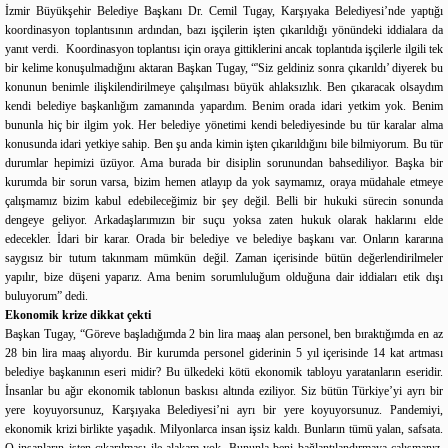
İzmir Büyükşehir Belediye Başkanı Dr. Cemil Tugay, Karşıyaka Belediyesi’nde yaptığı
koordinasyon toplantısının ardından, bazı işçilerin işten çıkarıldığı yönündeki iddialara da
yanıt verdi. Koordinasyon toplantısı için oraya gittiklerini ancak toplantıda işçilerle ilgili tek
bir kelime konuşulmadığını aktaran Başkan Tugay, “'Siz geldiniz sonra çıkarıldı’ diyerek bu
konunun benimle ilişkilendirilmeye çalışılması büyük ahlaksızlık. Ben çıkaracak olsaydım
kendi belediye başkanlığım zamanında yapardım. Benim orada idari yetkim yok. Benim
bununla hiç bir ilgim yok. Her belediye yönetimi kendi belediyesinde bu tür karalar alma
konusunda idari yetkiye sahip. Ben şu anda kimin işten çıkarıldığını bile bilmiyorum. Bu tür
durumlar hepimizi üzüyor. Ama burada bir disiplin sorunundan bahsediliyor. Başka bir
kurumda bir sorun varsa, bizim hemen atlayıp da yok saymamız, oraya müdahale etmeye
çalışmamız bizim kabul edebileceğimiz bir şey değil. Belli bir hukuki sürecin sonunda
dengeye geliyor. Arkadaşlarımızın bir suçu yoksa zaten hukuk olarak haklarını elde
edecekler. İdari bir karar. Orada bir belediye ve belediye başkanı var. Onların kararına
saygısız bir tutum takınmam mümkün değil. Zaman içerisinde bütün değerlendirilmeler
yapılır, bize düşeni yaparız. Ama benim sorumluluğum olduğuna dair iddiaları etik dışı
buluyorum” dedi.
Ekonomik krize dikkat çekti
Başkan Tugay, “Göreve başladığımda 2 bin lira maaş alan personel, ben bıraktığımda en az
28 bin lira maaş alıyordu. Bir kurumda personel giderinin 5 yıl içerisinde 14 kat artması
belediye başkanının eseri midir? Bu ülkedeki kötü ekonomik tabloyu yaratanların eseridir.
İnsanlar bu ağır ekonomik tablonun baskısı altında eziliyor. Siz bütün Türkiye’yi ayrı bir
yere koyuyorsunuz, Karşıyaka Belediyesi’ni ayrı bir yere koyuyorsunuz. Pandemiyi,
ekonomik krizi birlikte yaşadık. Milyonlarca insan işsiz kaldı. Bunların tümü yalan, safsata.
O insanların işten çıkarılması ile alakam yok. Bununla beni bağlantılandırmaya çalışmanız,