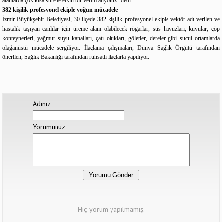
alanlarda çok kısa sürede etkin bir verim alıyoruz” dedi.
382 kişilik profesyonel ekiple yoğun mücadele
İzmir Büyükşehir Belediyesi, 30 ilçede 382 kişilik profesyonel ekiple vektör adı verilen ve
hastalık taşıyan canlılar için üreme alanı olabilecek rögarlar, süs havuzları, kuyular, çöp
konteynerleri, yağmur suyu kanalları, çatı olukları, göletler, dereler gibi sucul ortamlarda
olağanüstü mücadele sergiliyor. İlaçlama çalışmaları, Dünya Sağlık Örgütü tarafından
önerilen, Sağlık Bakanlığı tarafından ruhsatlı ilaçlarla yapılıyor.
Adınız
Yorumunuz
Hiç yorum yapılmamış.