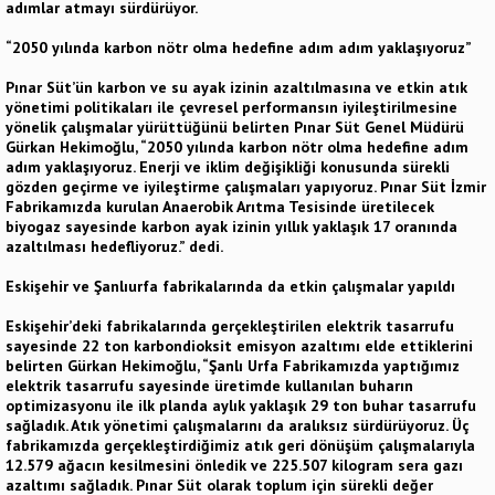
adımlar atmayı sürdürüyor.
“2050 yılında karbon nötr olma hedefine adım adım yaklaşıyoruz”
Pınar Süt’ün karbon ve su ayak izinin azaltılmasına ve etkin atık
yönetimi politikaları ile çevresel performansın iyileştirilmesine
yönelik çalışmalar yürüttüğünü belirten Pınar Süt Genel Müdürü
Gürkan Hekimoğlu, “2050 yılında karbon nötr olma hedefine adım
adım yaklaşıyoruz. Enerji ve iklim değişikliği konusunda sürekli
gözden geçirme ve iyileştirme çalışmaları yapıyoruz. Pınar Süt İzmir
Fabrikamızda kurulan Anaerobik Arıtma Tesisinde üretilecek
biyogaz sayesinde karbon ayak izinin yıllık yaklaşık 17 oranında
azaltılması hedefliyoruz.” dedi.
Eskişehir ve Şanlıurfa fabrikalarında da etkin çalışmalar yapıldı
Eskişehir’deki fabrikalarında gerçekleştirilen elektrik tasarrufu
sayesinde 22 ton karbondioksit emisyon azaltımı elde ettiklerini
belirten Gürkan Hekimoğlu, “Şanlı Urfa Fabrikamızda yaptığımız
elektrik tasarrufu sayesinde üretimde kullanılan buharın
optimizasyonu ile ilk planda aylık yaklaşık 29 ton buhar tasarrufu
sağladık. Atık yönetimi çalışmalarını da aralıksız sürdürüyoruz. Üç
fabrikamızda gerçekleştirdiğimiz atık geri dönüşüm çalışmalarıyla
12.579 ağacın kesilmesini önledik ve 225.507 kilogram sera gazı
azaltımı sağladık. Pınar Süt olarak toplum için sürekli değer