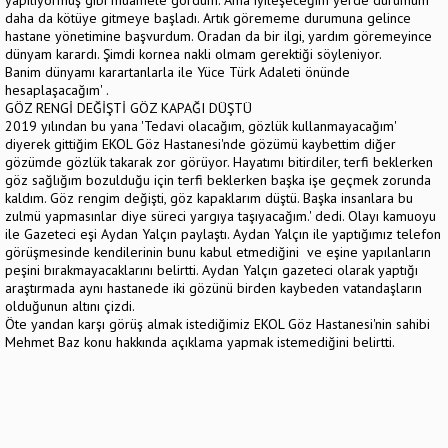
yapılıyormuş gibi muamele gördüm. Ama iyileşeceğim yerde durumum
daha da kötüye gitmeye başladı. Artık görememe durumuna gelince
hastane yönetimine başvurdum. Oradan da bir ilgi, yardım göremeyince
dünyam karardı. Şimdi kornea nakli olmam gerektiği söyleniyor.
Banim dünyamı karartanlarla ile Yüce Türk Adaleti önünde
hesaplaşacağım' .
GÖZ RENGİ DEĞİŞTİ GÖZ KAPAĞI DÜŞTÜ
2019 yılından bu yana 'Tedavi olacağım, gözlük kullanmayacağım'
diyerek gittiğim EKOL Göz Hastanesi'nde gözümü kaybettim diğer
gözümde gözlük takarak zor görüyor. Hayatımı bitirdiler, terfi beklerken
göz sağlığım bozulduğu için terfi beklerken başka işe geçmek zorunda
kaldım. Göz rengim değişti, göz kapaklarım düştü. Başka insanlara bu
zulmü yapmasınlar diye süreci yargıya taşıyacağım.' dedi. Olayı kamuoyu
ile Gazeteci eşi Aydan Yalçın paylaştı. Aydan Yalçın ile yaptığımız telefon
görüşmesinde kendilerinin bunu kabul etmediğini ve eşine yapılanların
peşini bırakmayacaklarını belirtti. Aydan Yalçın gazeteci olarak yaptığı
araştırmada aynı hastanede iki gözünü birden kaybeden vatandaşların
olduğunun altını çizdi.
Öte yandan karşı görüş almak istediğimiz EKOL Göz Hastanesi'nin sahibi
Mehmet Baz konu hakkında açıklama yapmak istemediğini belirtti.