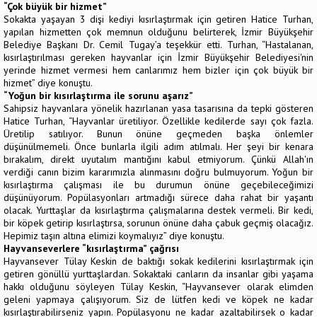
“Çok büyük bir hizmet”
Sokakta yaşayan 3 dişi kediyi kısırlaştırmak için getiren Hatice Turhan,
yapılan hizmetten çok memnun olduğunu belirterek, İzmir Büyükşehir
Belediye Başkanı Dr. Cemil Tugay’a teşekkür etti. Turhan, “Hastalanan,
kısırlaştırılması gereken hayvanlar için İzmir Büyükşehir Belediyesi'nin
yerinde hizmet vermesi hem canlarımız hem bizler için çok büyük bir
hizmet” diye konuştu.
“Yoğun bir kısırlaştırma ile sorunu aşarız”
Sahipsiz hayvanlara yönelik hazırlanan yasa tasarısına da tepki gösteren
Hatice Turhan, “Hayvanlar üretiliyor. Özellikle kedilerde sayı çok fazla.
Üretilip satılıyor. Bunun önüne geçmeden başka önlemler
düşünülmemeli. Önce bunlarla ilgili adım atılmalı. Her şeyi bir kenara
bırakalım, direkt uyutalım mantığını kabul etmiyorum. Çünkü Allah'ın
verdiği canın bizim kararımızla alınmasını doğru bulmuyorum. Yoğun bir
kısırlaştırma çalışması ile bu durumun önüne geçebileceğimizi
düşünüyorum. Popülasyonları artmadığı sürece daha rahat bir yaşantı
olacak. Yurttaşlar da kısırlaştırma çalışmalarına destek vermeli. Bir kedi,
bir köpek getirip kısırlaştırsa, sorunun önüne daha çabuk geçmiş olacağız.
Hepimiz taşın altına elimizi koymalıyız” diye konuştu.
Hayvanseverlere “kısırlaştırma” çağrısı
Hayvansever Tülay Keskin de baktığı sokak kedilerini kısırlaştırmak için
getiren gönüllü yurttaşlardan. Sokaktaki canların da insanlar gibi yaşama
hakkı olduğunu söyleyen Tülay Keskin, “Hayvansever olarak elimden
geleni yapmaya çalışıyorum. Siz de lütfen kedi ve köpek ne kadar
kısırlaştırabilirseniz yapın. Popülasyonu ne kadar azaltabilirsek o kadar