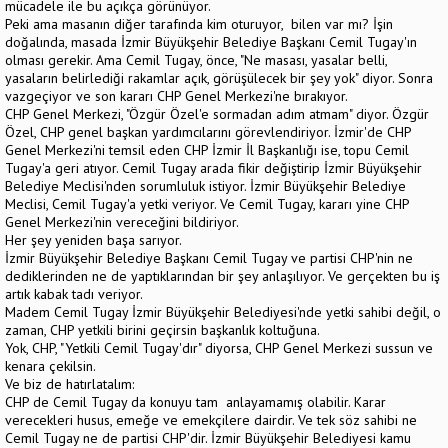
mücadele ile bu açıkça görünüyor.
Peki ama masanın diğer tarafında kim oturuyor, bilen var mı? İşin
doğalında, masada İzmir Büyükşehir Belediye Başkanı Cemil Tugay'ın
olması gerekir. Ama Cemil Tugay, önce, "Ne masası, yasalar belli,
yasaların belirlediği rakamlar açık, görüşülecek bir şey yok" diyor. Sonra
vazgeçiyor ve son kararı CHP Genel Merkezi'ne bırakıyor.
CHP Genel Merkezi, "Özgür Özel'e sormadan adım atmam" diyor. Özgür
Özel, CHP genel başkan yardımcılarını görevlendiriyor. İzmir'de CHP
Genel Merkezi'ni temsil eden CHP İzmir İl Başkanlığı ise, topu Cemil
Tugay'a geri atıyor. Cemil Tugay arada fikir değiştirip İzmir Büyükşehir
Belediye Meclisi'nden sorumluluk istiyor. İzmir Büyükşehir Belediye
Meclisi, Cemil Tugay'a yetki veriyor. Ve Cemil Tugay, kararı yine CHP
Genel Merkezi'nin vereceğini bildiriyor.
Her şey yeniden başa sarıyor.
İzmir Büyükşehir Belediye Başkanı Cemil Tugay ve partisi CHP'nin ne
dediklerinden ne de yaptıklarından bir şey anlaşılıyor. Ve gerçekten bu iş
artık kabak tadı veriyor.
Madem Cemil Tugay İzmir Büyükşehir Belediyesi'nde yetki sahibi değil, o
zaman, CHP yetkili birini geçirsin başkanlık koltuğuna.
Yok, CHP, "Yetkili Cemil Tugay'dır" diyorsa, CHP Genel Merkezi sussun ve
kenara çekilsin.
Ve biz de hatırlatalım:
CHP de Cemil Tugay da konuyu tam anlayamamış olabilir. Karar
verecekleri husus, emeğe ve emekçilere dairdir. Ve tek söz sahibi ne
Cemil Tugay ne de partisi CHP'dir. İzmir Büyükşehir Belediyesi kamu