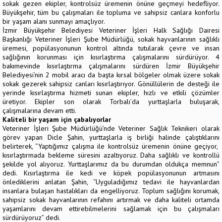
sokak gezen ekipler, kontrolsüz üremenin önüne geçmeyi hedefliyor.
Büyükşehir, tüm bu çalışmaları ile topluma ve sahipsiz canlara konforlu
bir yaşam alanı sunmayı amaçlıyor.
İzmir Büyükşehir Belediyesi Veteriner İşleri Halk Sağlığı Dairesi
Başkanlığı Veteriner İşleri Şube Müdürlüğü, sokak hayvanlarının sağlıklı
üremesi, popülasyonunun kontrol altında tutularak çevre ve insan
sağlığının korunması için kısırlaştırma çalışmalarını sürdürüyor. 4
bakımevinde kısırlaştırma çalışmalarını sürdüren İzmir Büyükşehir
Belediyesi’nin 2 mobil aracı da başta kırsal bölgeler olmak üzere sokak
sokak gezerek sahipsiz canları kısırlaştırıyor. Gönüllülerin de desteği ile
yerinde kısırlaştırma hizmeti sunan ekipler, hızlı ve etkili çözümler
üretiyor. Ekipler son olarak Torbalı’da yurttaşlarla buluşarak,
çalışmalarına devam etti.
Kaliteli bir yaşam için çabalıyorlar
Veteriner İşleri Şube Müdürlüğü’nde Veteriner Sağlık Teknikeri olarak
görev yapan Dicle Şahin, yurttaşlarla iş birliği halinde çalıştıklarını
belirterek, “Yaptığımız çalışma ile kontrolsüz üremenin önüne geçiyor,
kısırlaştırmada bekleme süresini azaltıyoruz. Daha sağlıklı ve kontrollü
şekilde yol alıyoruz. Yurttaşlarımız da bu durumdan oldukça memnun”
dedi. Kısırlaştırma ile kedi ve köpek popülasyonunun artmasını
önlediklerini anlatan Şahin, “Uyguladığımız tedavi ile hayvanlardan
insanlara bulaşan hastalıkları da engelliyoruz. Toplum sağlığını korumak,
sahipsiz sokak hayvanlarının refahını artırmak ve daha kaliteli ortamda
yaşamlarını devam ettirebilmelerini sağlamak için bu çalışmaları
sürdürüyoruz” dedi.