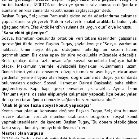
bu tür kazılarda İZBETON'un devreye girmesi söz konusu olduğunda o
alanların en kısa zamanda kapatılmasını sağlayacağız” dedi.
Başkan Tugay, Selçuk'tan Pamucak'a giden yolda ağaçlandırma çalışması
yapacaklarını söyleyerek “Kalem selvilerle makul aralıklarla bütün yolu
ağaçlandıralım. Efes Antik Kenti'nin ruhuna da uygun olur” diye konuştu.
“Saha ekibi güçleniyor”
Sosyal hizmetler konusunda ortak bir veri tabanı üzerinden çalışılması
gerektiğini ifade eden Başkan Tugay, şöyle konuştu: “Sosyal yardımları
noktasal, kimin neye ihtiyacı olduğunun bilindiği bir sistem haline
getirmek lazım. Biz daha epey bir süre yoksullukla mücadele edeceğiz.
Belki gittikçe daha fazla insan ağır sosyal sorunlarla boğuşur halde
olacak. Maksimum verimle elimizdeki kaynakları kullanmamız lazım.
Bunun birinci yolu da envanteri düzgün tutmak ve aynı kişiye tekrarlayan
yardımlar yerine ihtiyacı olan kişiye, doğru zamanda doğru yardımlarda
bulunmaktan geçiyor. Sosyal Hizmetler Dairesi Başkanlığı saha ekibini
güçlendiriyor. Kapı kapı gezip envanter çıkaracaklar. Ayrıca İzmir
Planlama Ajansı da saha ekipleriyle çalışmalar yapacak. İlçe belediyeleri
de ilçeleri taradığında elimizde sağlam bir veri bankası olur.”
“Olabildiğince fazla sosyal konut yapacağız”
Kentin imar planları konusuna değinen Başkan Tugay, Selçuk'ta bulunan
rezerv alanları sorarak mümkün olabilecek bölgelere sosyal konut
yapmak istediklerini de kaydetti. Başkan Tugay, “Bu dönem olabildiğince
fazla sosyal konut yapmayı hedefliyoruz” dedi.
Master plan vurgusu
İZBAN'da Torbalı-Selçuk hattındaki bekleme süresiyle ilgili de konuşan