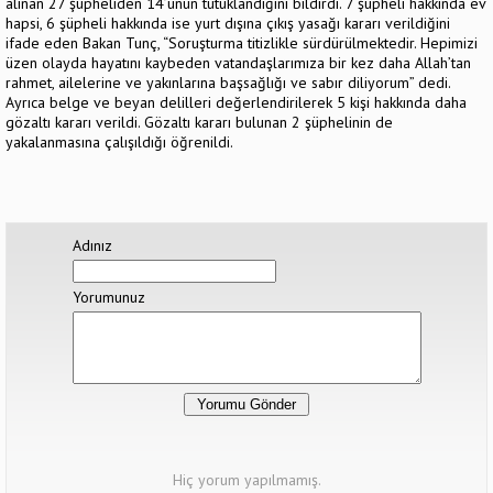
alınan 27 şüpheliden 14’ünün tutuklandığını bildirdi. 7 şüpheli hakkında ev
hapsi, 6 şüpheli hakkında ise yurt dışına çıkış yasağı kararı verildiğini
ifade eden Bakan Tunç, “Soruşturma titizlikle sürdürülmektedir. Hepimizi
üzen olayda hayatını kaybeden vatandaşlarımıza bir kez daha Allah’tan
rahmet, ailelerine ve yakınlarına başsağlığı ve sabır diliyorum” dedi.
Ayrıca belge ve beyan delilleri değerlendirilerek 5 kişi hakkında daha
gözaltı kararı verildi. Gözaltı kararı bulunan 2 şüphelinin de
yakalanmasına çalışıldığı öğrenildi.
Adınız
Yorumunuz
Hiç yorum yapılmamış.