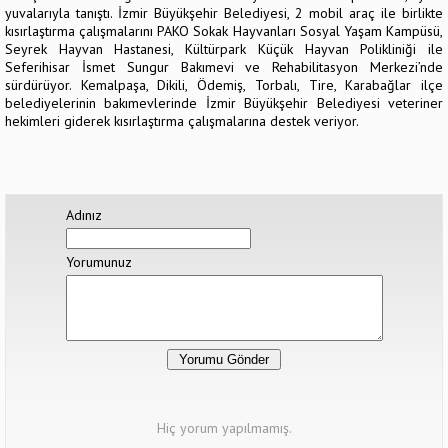
yuvalarıyla tanıştı. İzmir Büyükşehir Belediyesi, 2 mobil araç ile birlikte
kısırlaştırma çalışmalarını PAKO Sokak Hayvanları Sosyal Yaşam Kampüsü,
Seyrek Hayvan Hastanesi, Kültürpark Küçük Hayvan Polikliniği ile
Seferihisar İsmet Sungur Bakımevi ve Rehabilitasyon Merkezi’nde
sürdürüyor. Kemalpaşa, Dikili, Ödemiş, Torbalı, Tire, Karabağlar ilçe
belediyelerinin bakımevlerinde İzmir Büyükşehir Belediyesi veteriner
hekimleri giderek kısırlaştırma çalışmalarına destek veriyor.
Adınız
Yorumunuz
Hiç yorum yapılmamış.