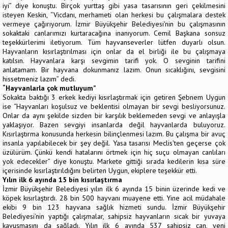
iyi” diye konuştu. Birçok yurttaş gibi yasa tasarısının geri çekilmesini
isteyen Keskin, “Vicdanı, merhameti olan herkesi bu çalışmalara destek
vermeye çağırıyorum. İzmir Büyükşehir Belediyesi'nin bu çalışmasının
sokaktaki canlarımızı kurtaracağına inanıyorum. Cemil Başkana sonsuz
teşekkürlerimi iletiyorum. Tüm hayvanseverler lütfen duyarlı olsun.
Hayvanların kısırlaştırılması için onlar da el birliği ile bu çalışmaya
katılsın. Hayvanlara karşı sevgimin tarifi yok. O sevginin tarifini
anlatamam. Bir hayvana dokunmanız lazım. Onun sıcaklığını, sevgisini
hissetmeniz lazım” dedi.
“Hayvanlarla çok mutluyum”
Sokakta baktığı 3 erkek kediyi kısırlaştırmak için getiren Şebnem Uygun
ise “Hayvanları koşulsuz ve beklentisi olmayan bir sevgi besliyorsunuz.
Onlar da aynı şekilde sizden bir karşılık beklemeden sevgi ve anlayışla
yaklaşıyor. Bazen sevgiyi insanlarda değil hayvanlarda buluyoruz.
Kısırlaştırma konusunda herkesin bilinçlenmesi lazım. Bu çalışma bir avuç
insanla yapılabilecek bir şey değil. Yasa tasarısı Meclis'ten geçerse çok
üzülürüm. Çünkü kendi hatalarını örtmek için hiç suçu olmayan canlıları
yok edecekler” diye konuştu. Markete gittiği sırada kedilerin kısa süre
içerisinde kısırlaştırıldığını belirten Uygun, ekiplere teşekkür etti.
Yılın ilk 6 ayında 15 bin kısırlaştırma
İzmir Büyükşehir Belediyesi yılın ilk 6 ayında 15 binin üzerinde kedi ve
köpek kısırlaştırdı. 28 bin 500 hayvanı muayene etti. Yine acil müdahale
ekibi 9 bin 123 hayvana sağlık hizmeti sundu. İzmir Büyükşehir
Belediyesi’nin yaptığı çalışmalar, sahipsiz hayvanların sıcak bir yuvaya
kavuşmasını da sağladı. Yılın ilk 6 ayında 537 sahipsiz can, yeni