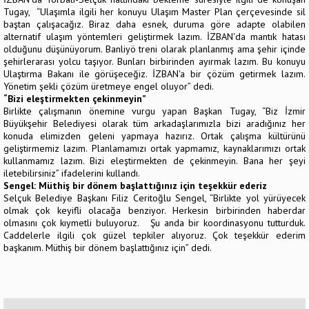
Tugay, “Ulaşımla ilgili her konuyu Ulaşım Master Plan çerçevesinde sil
baştan çalışacağız. Biraz daha esnek, duruma göre adapte olabilen
alternatif ulaşım yöntemleri geliştirmek lazım. İZBAN'da mantık hatası
olduğunu düşünüyorum. Banliyö treni olarak planlanmış ama şehir içinde
şehirlerarası yolcu taşıyor. Bunları birbirinden ayırmak lazım. Bu konuyu
Ulaştırma Bakanı ile görüşeceğiz. İZBAN'a bir çözüm getirmek lazım.
Yönetim şekli çözüm üretmeye engel oluyor” dedi.
“Bizi eleştirmekten çekinmeyin”
Birlikte çalışmanın önemine vurgu yapan Başkan Tugay, “Biz İzmir
Büyükşehir Belediyesi olarak tüm arkadaşlarımızla bizi aradığınız her
konuda elimizden geleni yapmaya hazırız. Ortak çalışma kültürünü
geliştirmemiz lazım. Planlamamızı ortak yapmamız, kaynaklarımızı ortak
kullanmamız lazım. Bizi eleştirmekten de çekinmeyin. Bana her şeyi
iletebilirsiniz” ifadelerini kullandı.
Sengel: Müthiş bir dönem başlattığınız için teşekkür ederiz
Selçuk Belediye Başkanı Filiz Ceritoğlu Sengel, “Birlikte yol yürüyecek
olmak çok keyifli olacağa benziyor. Herkesin birbirinden haberdar
olmasını çok kıymetli buluyoruz. Şu anda bir koordinasyonu tutturduk.
Caddelerle ilgili çok güzel tepkiler alıyoruz. Çok teşekkür ederim
başkanım. Müthiş bir dönem başlattığınız için” dedi.