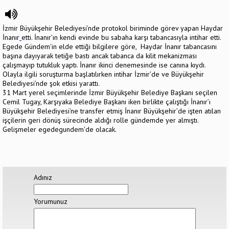
İzmir Büyükşehir Belediyesi’nde protokol biriminde görev yapan Haydar
İnanır
etti. İnanır’ın kendi evinde bu sabaha karşı tabancasıyla intihar etti.
Egede Gündem'in elde ettiği bilgilere göre, Haydar İnanır tabancasını
başına dayıyarak tetiğe bastı ancak tabanca da kilit mekanizması
çalışmayıp tutukluk yaptı. İnanır ikinci denemesinde ise canına kıydı.
Olayla ilgili soruşturma başlatılırken intihar İzmir’de ve Büyükşehir
Belediyesi’nde şok etkisi yarattı.
31 Mart yerel seçimlerinde İzmir Büyükşehir Belediye Başkanı seçilen
Cemil Tugay, Karşıyaka Belediye Başkanı iken birlikte çalıştığı İnanır’ı
Büyükşehir Belediyesi’ne transfer etmiş İnanır Büyükşehir’de işten atılan
işçilerin geri dönüş sürecinde aldığı rolle gündemde yer almıştı.
Gelişmeler egedegundem'de olacak.
Adınız
Yorumunuz