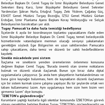
Belediye Başkanı Dr. Cemil Tugay ile İzmir Büyükşehir Belediyesi Genel
Sekreteri Barış Karcı, İzmir Büyükşehir Belediyesi Genel Sekreter
Yardımcıları Şükran Nurlu, Ertuğrul Tugay, Zeki Yıldırım, Çağatay Güç,
ESHOT Genel Müdürü Turgay Bozoğlu, İZSU Genel Müdürü Gürkan
Erdoğan, İzmir Planlama Ajansı Başkanı Koray Velibeyoğlu ve Selçuk
Belediyesi’nin bürokratları yer aldı.
Tugay: Pamucak'ta daha fazla temizliği hedefliyoruz
İlçelerde 6 ayda bir koordinasyon toplantısı yapacaklarını ifade eden
İzmir Büyükşehir Belediye Başkanı Dr. Cemil Tugay, temel belediyecilik
hizmetlerinde vatandaşların memnun olacağı seviyeyi yakalamaları
gerektiğini söyledi. Ege Bölgesi'nin en uzun sahillerinden Pamucak'a
sahip çıkacaklarını, daha temiz ve düzenli bir sahili hedeflediklerini
kaydetti.
Sinekle mücadelede yeni sistem
İlaçlama ve sineklerin yeniden üremelerinin önlenmesi konusuna
değinen Başkan Cemil Tugay, “Burada önemli olan üreme noktalarını
bulmak ve düzenli olarak ilaçlamak. Bunun için biraz daha dijital
uygulamalarla çalışıyoruz. Şu anda hem şikayetlerin haritalandırılması ve
buna göre kaynağın bulunması, hem de kaynakların düzenli ilaçlanması
için bir sistem kurmak üzere çalışma yapılıyor. Bu tür şeylerde ortak veri
tabanı kullanmamız lazım. Aynı uygulamaya hem sizin hem bizim veri
girmemiz lazım” diye konuştu.
“İZBETON'u güçlendireceğiz”
Kurumların yaptığı kazılarla ilgili sıkıntılar konusunda İZBETON'un görevli
olması gerektiğini belirten Başkan Tugay, “İZBETON'u güçlendireceğiz ve