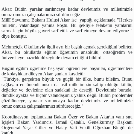
Akar: Bütün yaralar sarılıncaya kadar devletimiz ve milletimizle
omuz omuza çalışmalarımızı sürdüreceğiz
Millî Savunma Bakanı Hulusi Akar ise yaptığı açıklamada "Herkes
milletin, vatandaşın yanına koştu. Bu şekliyle felaketin yaralarını
sarmak için büyük gayret sarf ettik ve sarf etmeye devam ediyoruz."
diye konuştu.
Mehmetçik Okullarıyla ilgili ayrı bir başlık açmak gerektiğini belirten
Akar, bu okullarda eğitim öğretimin anaokulu, ortaöğretim ve
üniversiteye hazırlık düzeyinde devam ettiğini bildirdi.
Bugün eğitim öğretime başlayan öğrencilere başarılar, öğretmenlere
de kolaylıklar dileyen Akar, şunları kaydetti:
"Türkiye, gerçekten büyük ve güçlü bir ülke, bunu bilelim. Bunu
sağlayan en önemli unsur da asil milletimizin sahip olduğu kültür,
değerler ve devletine olan sadakati ile desteği. Devletimiz burada,
dimdik ayakta ve hiçbir vatandaşımız yalnız değil. Bütün problemler
çözülünceye, yaralar sarılıncaya kadar devletimiz ve milletimizle
omuz omuza çalışmalarımızı sürdüreceğiz."
Koordinasyon toplantısına Bakan Özer ve Bakan Akar'ın yanı sıra
İçişleri Bakan Yardımcısı İsmail Çataklı, Genelkurmay Başkanı
Orgeneral Yaşar Güler ve Hatay Vali Vekili Oğuzhan Bingöl de
katıldı.