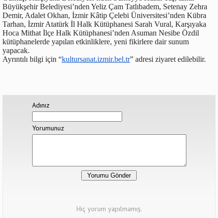
Büyükşehir Belediyesi’nden Yeliz Çam Tatlıbadem, Setenay Zehra
Demir, Adalet Okhan, İzmir Kâtip Çelebi Üniversitesi’nden Kübra
Tarhan, İzmir Atatürk İl Halk Kütüphanesi Sarah Vural, Karşıyaka
Hoca Mithat İlçe Halk Kütüphanesi’nden Asuman Nesibe Özdil
kütüphanelerde yapılan etkinliklere, yeni fikirlere dair sunum
yapacak.
Ayrıntılı bilgi için “
kultursanat.izmir.bel.tr
” adresi ziyaret edilebilir.
Adınız
Yorumunuz
Hiç yorum yapılmamış.