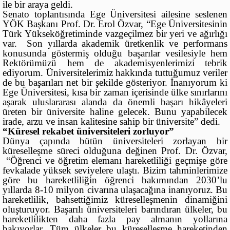
ile bir araya geldi.
Senato toplantısında Ege Üniversitesi ailesine seslenen
YÖK Başkanı Prof. Dr. Erol Özvar, “Ege Üniversitesinin
Türk Yükseköğretiminde vazgeçilmez bir yeri ve ağırlığı
var. Son yıllarda akademik üretkenlik ve performans
konusunda göstermiş olduğu başarılar vesilesiyle hem
Rektörümüzü hem de akademisyenlerimizi tebrik
ediyorum. Üniversitelerimiz hakkında tuttuğumuz veriler
de bu başarıları net bir şekilde gösteriyor. İnanıyorum ki
Ege Üniversitesi, kısa bir zaman içerisinde ülke sınırlarını
aşarak uluslararası alanda da önemli başarı hikâyeleri
üreten bir üniversite haline gelecek. Bunu yapabilecek
irade, arzu ve insan kalitesine sahip bir üniversite” dedi.
“Küresel rekabet üniversiteleri zorluyor”
Dünya çapında bütün üniversiteleri zorlayan bir
küreselleşme süreci olduğuna değinen Prof. Dr. Özvar,
“Öğrenci ve öğretim elemanı hareketliliği geçmişe göre
fevkalade yüksek seviyelere ulaştı. Bizim tahminlerimize
göre bu hareketliliğin öğrenci bakımından 2030’lu
yıllarda 8-10 milyon civarına ulaşacağına inanıyoruz. Bu
hareketlilik, bahsettiğimiz küreselleşmenin dinamiğini
oluşturuyor. Başarılı üniversiteleri barındıran ülkeler, bu
hareketlilikten daha fazla pay almanın yollarına
bakıyorlar. Tüm ülkeler bu küreselleşme hareketinden