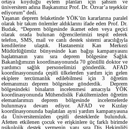
ortaya koyduğu eylem planları için şahsım ve
üniversitem adına Başkanımız Prof. Dr. Özvar’a teşekkür
ediyorum” dedi.
Yaşanan deprem felaketinde YÖK’ün kararlarına paralel
olarak bir takım önlemler aldıklarını ifade eden Prof. Dr.
Budak, “Deprem bölgesinde ikamet eden veya geçici
olarak orada bulunan öğrencilerimizi tespit ederek
telefon, SMS, mail ve canlı destek sistemi aracılığıyla
kendilerine ulaştık. Hastanemiz Kan Merkezi
Müdürlüğümüz bünyesinde kan bağışı kampanyasını
başlatmanın yanı sıra deprem bölgesine Sağlık
Bakanlığımızın koordinasyonunda 70 gönüllü doktor ve
yardımcı sağlık personelimizi gönderdik. AFAD
koordinasyonunda çeşitli ülkelerden yardım için gelen
ekiplere tercümanlık edilebilmesi için 3 öğretim
elemanımızı deprem bölgesine gönderdik. Deprem
bölgesindeki binaların incelenmesi amacıyla YÖK
koordinasyonunda Mühendislik Fakültemizden öğretim
elemanlarımızı deprem bölgesinde incelemelerde
bulunmaya devam ediyor. AFAD ve Kızılay
koordinasyonunda başlatılan ayni yardım kampanyasına
da Üniversitemizden çeşitli desteklerde bulunduk.
Afetten etkilenen çocuk ve erişkinlere üç farklı birimde
psikolojik destek vermenin yanı sıra Diş Hekimliği