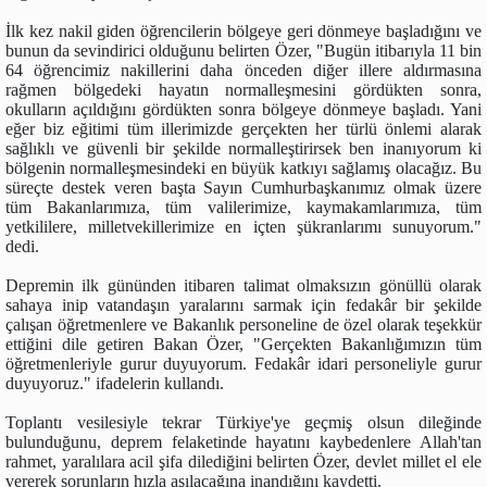
İlk kez nakil giden öğrencilerin bölgeye geri dönmeye başladığını ve
bunun da sevindirici olduğunu belirten Özer, "Bugün itibarıyla 11 bin
64 öğrencimiz nakillerini daha önceden diğer illere aldırmasına
rağmen bölgedeki hayatın normalleşmesini gördükten sonra,
okulların açıldığını gördükten sonra bölgeye dönmeye başladı. Yani
eğer biz eğitimi tüm illerimizde gerçekten her türlü önlemi alarak
sağlıklı ve güvenli bir şekilde normalleştirirsek ben inanıyorum ki
bölgenin normalleşmesindeki en büyük katkıyı sağlamış olacağız. Bu
süreçte destek veren başta Sayın Cumhurbaşkanımız olmak üzere
tüm Bakanlarımıza, tüm valilerimize, kaymakamlarımıza, tüm
yetkililere, milletvekillerimize en içten şükranlarımı sunuyorum."
dedi.
Depremin ilk gününden itibaren talimat olmaksızın gönüllü olarak
sahaya inip vatandaşın yaralarını sarmak için fedakâr bir şekilde
çalışan öğretmenlere ve Bakanlık personeline de özel olarak teşekkür
ettiğini dile getiren Bakan Özer, "Gerçekten Bakanlığımızın tüm
öğretmenleriyle gurur duyuyorum. Fedakâr idari personeliyle gurur
duyuyoruz." ifadelerin kullandı.
Toplantı vesilesiyle tekrar Türkiye'ye geçmiş olsun dileğinde
bulunduğunu, deprem felaketinde hayatını kaybedenlere Allah'tan
rahmet, yaralılara acil şifa dilediğini belirten Özer, devlet millet el ele
vererek sorunların hızla aşılacağına inandığını kaydetti.