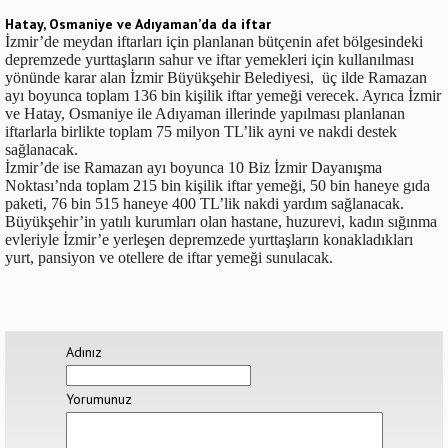
Hatay, Osmaniye ve Adıyaman’da da iftar
İzmir’de meydan iftarları için planlanan bütçenin afet bölgesindeki
depremzede yurttaşların sahur ve iftar yemekleri için kullanılması
yönünde karar alan İzmir Büyükşehir Belediyesi, üç ilde Ramazan
ayı boyunca toplam 136 bin kişilik iftar yemeği verecek. Ayrıca İzmir
ve Hatay, Osmaniye ile Adıyaman illerinde yapılması planlanan
iftarlarla birlikte toplam 75 milyon TL’lik ayni ve nakdi destek
sağlanacak.
İzmir’de ise Ramazan ayı boyunca 10 Biz İzmir Dayanışma
Noktası’nda toplam 215 bin kişilik iftar yemeği, 50 bin haneye gıda
paketi, 76 bin 515 haneye 400 TL’lik nakdi yardım sağlanacak.
Büyükşehir’in yatılı kurumları olan hastane, huzurevi, kadın sığınma
evleriyle İzmir’e yerleşen depremzede yurttaşların konakladıkları
yurt, pansiyon ve otellere de iftar yemeği sunulacak.
Adınız
Yorumunuz