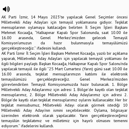
AK Parti İzmir, 14 Mayıs 2023’te yapılacak Genel Seçimler öncesi
Milletvekili Aday Adayları için temayül yoklamasına gidiyor. Teşkilat
mensuplarının oylamaya katılacağını belirten İl Seçim İşleri Başkanı
Mehmet Kocaağa, ‘’Halkapınar Kapalı Spor Salonunda, saat 10.00 ile
16.00 arasında, Genel Merkez’imizden gelecek Temayül
Komisyon’umuzun da hazır bulunmasıyla temayülümüzü
gerçekleştireceğiz.’’ ifadesini kullandı.
AK Parti İzmir İl Seçim İşleri Başkanı Mehmet Kocaağa, yazılı bir açıklama
yaparak, Milletvekili Aday Adayları için yapılacak temayül yoklaması ile
ilgili bilgileri paylaştı. Başkan Kocaağa, Halkapınar Kapalı Spor Salonu’nda
yapılacak temayül ile ilgili ‘’25 Mart Cumartesi (Yarın) günü saat 10.00 ile
16.00 arasında, teşkilat mensuplarımızın katılımı ile elektronik
temayülümüzü gerçekleştireceğiz. Genel Merkezi’mizden
görevlendirilen Temayül Komisyonumuzda hazır bulunacak. 1. Bölge
Milletvekili Aday Adaylarımız için adresi 1. Bölge’de kayıtlı olan teşkilat
mensuplarımız, 2. Bölge Milletvekili Aday Adaylarımız için adresi 2.
Bölge’de kayıtlı olan teşkilat mensuplarımız oylarını kullanacaktır. Her bir
teşkilat mensubumuz, Milletvekili Adayı olarak görmek istediği 10
Milletvekili Aday Adayı’nın ismini seçebilecektir. Oylama, bilgisayar
üzerinden elektronik olarak yapılacaktır. Yarın gerçekleştireceğimiz
temayülün teşkilatımız ve milletimiz için hayırlı olmasını temenni
ediyorum.’’ ifadelerini kullandı.