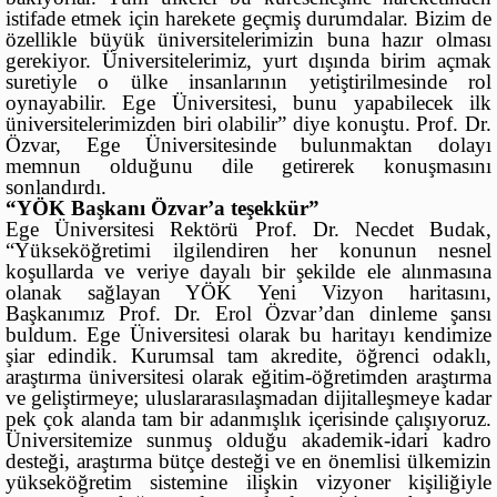
istifade etmek için harekete geçmiş durumdalar. Bizim de
özellikle büyük üniversitelerimizin buna hazır olması
gerekiyor. Üniversitelerimiz, yurt dışında birim açmak
suretiyle o ülke insanlarının yetiştirilmesinde rol
oynayabilir. Ege Üniversitesi, bunu yapabilecek ilk
üniversitelerimizden biri olabilir” diye konuştu. Prof. Dr.
Özvar, Ege Üniversitesinde bulunmaktan dolayı
memnun olduğunu dile getirerek konuşmasını
sonlandırdı.
“YÖK Başkanı Özvar’a teşekkür”
Ege Üniversitesi Rektörü Prof. Dr. Necdet Budak,
“Yükseköğretimi ilgilendiren her konunun nesnel
koşullarda ve veriye dayalı bir şekilde ele alınmasına
olanak sağlayan YÖK Yeni Vizyon haritasını,
Başkanımız Prof. Dr. Erol Özvar’dan dinleme şansı
buldum. Ege Üniversitesi olarak bu haritayı kendimize
şiar edindik. Kurumsal tam akredite, öğrenci odaklı,
araştırma üniversitesi olarak eğitim-öğretimden araştırma
ve geliştirmeye; uluslararasılaşmadan dijitalleşmeye kadar
pek çok alanda tam bir adanmışlık içerisinde çalışıyoruz.
Üniversitemize sunmuş olduğu akademik-idari kadro
desteği, araştırma bütçe desteği ve en önemlisi ülkemizin
yükseköğretim sistemine ilişkin vizyoner kişiliğiyle