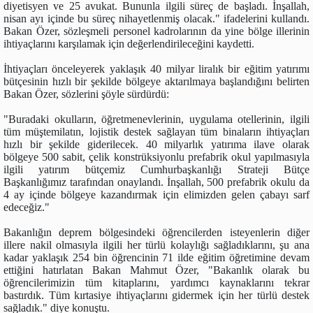
diyetisyen ve 25 avukat. Bununla ilgili süreç de başladı. İnşallah,
nisan ayı içinde bu süreç nihayetlenmiş olacak." ifadelerini kullandı.
Bakan Özer, sözleşmeli personel kadrolarının da yine bölge illerinin
ihtiyaçlarını karşılamak için değerlendirileceğini kaydetti.
İhtiyaçları önceleyerek yaklaşık 40 milyar liralık bir eğitim yatırımı
bütçesinin hızlı bir şekilde bölgeye aktarılmaya başlandığını belirten
Bakan Özer, sözlerini şöyle sürdürdü:
"Buradaki okulların, öğretmenevlerinin, uygulama otellerinin, ilgili
tüm müştemilatın, lojistik destek sağlayan tüm binaların ihtiyaçları
hızlı bir şekilde giderilecek. 40 milyarlık yatırıma ilave olarak
bölgeye 500 sabit, çelik konstrüksiyonlu prefabrik okul yapılmasıyla
ilgili yatırım bütçemiz Cumhurbaşkanlığı Strateji Bütçe
Başkanlığımız tarafından onaylandı. İnşallah, 500 prefabrik okulu da
4 ay içinde bölgeye kazandırmak için elimizden gelen çabayı sarf
edeceğiz."
Bakanlığın deprem bölgesindeki öğrencilerden isteyenlerin diğer
illere nakil olmasıyla ilgili her türlü kolaylığı sağladıklarını, şu ana
kadar yaklaşık 254 bin öğrencinin 71 ilde eğitim öğretimine devam
ettiğini hatırlatan Bakan Mahmut Özer, "Bakanlık olarak bu
öğrencilerimizin tüm kitaplarını, yardımcı kaynaklarını tekrar
bastırdık. Tüm kırtasiye ihtiyaçlarını gidermek için her türlü destek
sağladık." diye konuştu.