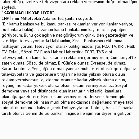
takip ettiği gazete ve televizyonlara reklam vermesinin doğru olmadığını
söyledi.
“KAYIRMACILIK YAPILIYOR”
CHP İzmir Milletvekili Atila Sertel, şunları söyledi:
“Bir kamu bankası ve bu kamu bankası reklamlar veriyor, ilanlar veriyor,
bu ilanlara baktığınız zaman kamu bankalarının kayırmacılık yaptığını
görüyorum. Bunu çok açık ve net görüyorum çünkü ben gazeteciyim ve
izlediğim televizyonlarda Halkbankın, Ziraat Bankasının reklamına
rastlayamıyorum. Televizyon olarak baktığımızda, işte, FOX TV, KRT, Halk
TV, Tele1, Sözcü TV, Flash Haber, Habertürk, TGRT, TV5 gibi
televizyonlarda kamu bankalarının reklamını görmüyorum; Cumhuriyet'te
zaten olmaz, Sözcü'de olmaz, BirGün'de olmaz, Evrensel'de olmaz,
Karar'da olmaz, Yeniçağ'da olmaz yani siz muhalefet olarak gördüğünüz
televizyonlara ve gazetelere tirajları ne kadar yüksek olursa olsun
reklam vermiyorsunuz, izlenme oranı ne kadar yüksek olursa olsun,
reytingi ne kadar yüksek olursa olsun reklam vermiyorsunuz. Sosyal
demokrat veya sol düşüncede olan insanlarının izlediği kanallara,
okuduğu gazetelere ‘Ben reklam vermiyorum.’ derseniz benim gibi
sosyal demokrat bir insan mudi olma noktasında değerlendirmeye tabi
tutmak durumunda kalıyor şimdi. Dolayısıyla taraf olmuş banka. E, banka
tarafı olunca benim de bu bankanın içinde ne işim var diyesim geliyor.”