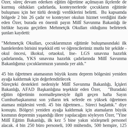
Özer, süreç devam ederken eğitim öğretime açılmayan ilçelerde de
kurmuş oldukları çadırlarda, konteynerlerde çocukların eğitimle
buluşması için her türlü desteği verdiklerini belirtti. Bu kapsamda
bölgede 2 bin 26 çadır ve konteyner okulun hizmet verdiğini ifade
eden Özer, burada en önemli payın Millî Savunma Bakanlığı ile
birlikte hayata geçirilen Mehmetçik Okulları olduğunu belirterek
şunları kaydetti:
"Mehmetçik Okulları, çocuklarımızın eğitimle buluşmasındaki ilk
hamlelerden birisini teşekkül etti ve öğrencilerimiz mutlu bir şekilde -
okul öncesi, ilkokul, ortaokul, lise- LGS sınavına hazırlık
çadırlarında, YKS sınavına hazırlık çadırlarında Millî Savunma
Bakanlığımız çocuklarımızın yanında yer aldı."
45 bin öğretmen atamasının büyük kısmı deprem bölgesini yeniden
ayağa kaldırmak için değerlendirilecek
Süreçteki destekleri nedeniyle Millî Savunma Bakanlığı, İçişleri
Bakanlığı, AFAD Başkanlığına teşekkür eden Özer, "Buradaki
eğitim öğretimin normalleşmesiyle ilgili geçen hafta Sayın
Cumhurbaşkanımız son yılların tek seferde en yüksek öğretmen
ataması müjdesini verdi. 45 bin öğretmen... Süreci başlattık." diye
konuştu. Bölgeyi yeniden ayağa kaldırmak için atamaların büyük
kısmının depremin yaşandığı illere yapılacağını söyleyen Özer, "Yine
Millî Eğitim Bakanlığı, ilk kez 5 bine yakın sözleşmeli personel
alacak. 4 bin 250 büro personeli, 100 mühendis, 500 hemşire, 125