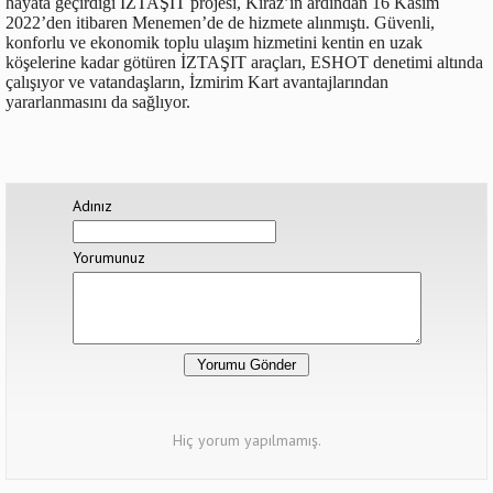
hayata geçirdiği İZTAŞIT projesi, Kiraz’ın ardından 16 Kasım
2022’den itibaren Menemen’de de hizmete alınmıştı. Güvenli,
konforlu ve ekonomik toplu ulaşım hizmetini kentin en uzak
köşelerine kadar götüren İZTAŞIT araçları, ESHOT denetimi altında
çalışıyor ve vatandaşların, İzmirim Kart avantajlarından
yararlanmasını da sağlıyor.
Adınız
Yorumunuz
Hiç yorum yapılmamış.