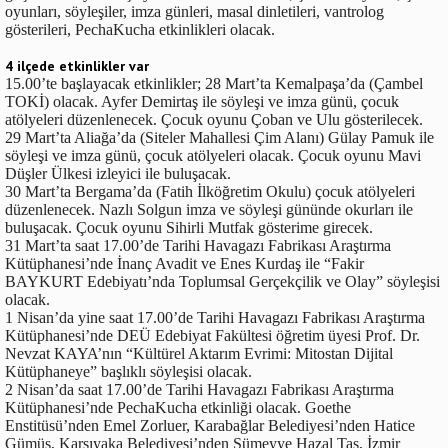
oyunları, söyleşiler, imza günleri, masal dinletileri, vantrolog
gösterileri, PechaKucha etkinlikleri olacak.
4 ilçede etkinlikler var
15.00’te başlayacak etkinlikler; 28 Mart’ta Kemalpaşa’da (Çambel
TOKİ) olacak. Ayfer Demirtaş ile söyleşi ve imza günü, çocuk
atölyeleri düzenlenecek. Çocuk oyunu Çoban ve Ulu gösterilecek.
29 Mart’ta Aliağa’da (Siteler Mahallesi Çim Alanı) Gülay Pamuk ile
söyleşi ve imza günü, çocuk atölyeleri olacak. Çocuk oyunu Mavi
Düşler Ülkesi izleyici ile buluşacak.
30 Mart’ta Bergama’da (Fatih İlköğretim Okulu) çocuk atölyeleri
düzenlenecek. Nazlı Solgun imza ve söyleşi gününde okurları ile
buluşacak. Çocuk oyunu Sihirli Mutfak gösterime girecek.
31 Mart’ta saat 17.00’de Tarihi Havagazı Fabrikası Araştırma
Kütüphanesi’nde İnanç Avadit ve Enes Kurdaş ile “Fakir
BAYKURT Edebiyatı’nda Toplumsal Gerçekçilik ve Olay” söyleşisi
olacak.
1 Nisan’da yine saat 17.00’de Tarihi Havagazı Fabrikası Araştırma
Kütüphanesi’nde DEÜ Edebiyat Fakültesi öğretim üyesi Prof. Dr.
Nevzat KAYA’nın “Kültürel Aktarım Evrimi: Mitostan Dijital
Kütüphaneye” başlıklı söyleşisi olacak.
2 Nisan’da saat 17.00’de Tarihi Havagazı Fabrikası Araştırma
Kütüphanesi’nde PechaKucha etkinliği olacak. Goethe
Enstitüsü’nden Emel Zorluer, Karabağlar Belediyesi’nden Hatice
Gümüş, Karşıyaka Belediyesi’nden Sümeyye Hazal Taş, İzmir