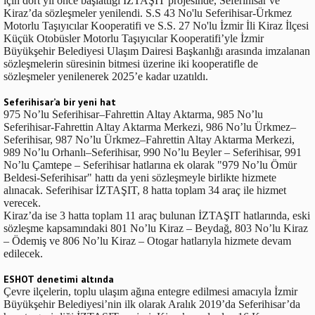
için dört yıl önce başlattığı İZTAŞIT projesinde, Seferihisar ve
Kiraz’da sözleşmeler yenilendi. S.S 43 No'lu Seferihisar-Ürkmez
Motorlu Taşıyıcılar Kooperatifi ve S.S. 27 No'lu İzmir İli Kiraz İlçesi
Küçük Otobüsler Motorlu Taşıyıcılar Kooperatifi’yle İzmir
Büyükşehir Belediyesi Ulaşım Dairesi Başkanlığı arasında imzalanan
sözleşmelerin süresinin bitmesi üzerine iki kooperatifle de
sözleşmeler yenilenerek 2025’e kadar uzatıldı.
Seferihisar’a bir yeni hat
975 No’lu Seferihisar–Fahrettin Altay Aktarma, 985 No’lu
Seferihisar-Fahrettin Altay Aktarma Merkezi, 986 No’lu Ürkmez–
Seferihisar, 987 No’lu Ürkmez–Fahrettin Altay Aktarma Merkezi,
989 No’lu Orhanlı–Seferihisar, 990 No’lu Beyler – Seferihisar, 991
No’lu Çamtepe – Seferihisar hatlarına ek olarak "979 No’lu Ömür
Beldesi-Seferihisar" hattı da yeni sözleşmeyle birlikte hizmete
alınacak. Seferihisar İZTAŞIT, 8 hatta toplam 34 araç ile hizmet
verecek.
Kiraz’da ise 3 hatta toplam 11 araç bulunan İZTAŞIT hatlarında, eski
sözleşme kapsamındaki 801 No’lu Kiraz – Beydağ, 803 No’lu Kiraz
– Ödemiş ve 806 No’lu Kiraz – Otogar hatlarıyla hizmete devam
edilecek.
ESHOT denetimi altında
Çevre ilçelerin, toplu ulaşım ağına entegre edilmesi amacıyla İzmir
Büyükşehir Belediyesi’nin ilk olarak Aralık 2019’da Seferihisar’da