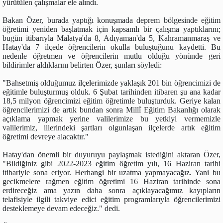
yürütülen çalışmalar ele alındı.
Bakan Özer, burada yaptığı konuşmada deprem bölgesinde eğitim
öğretimi yeniden başlatmak için kapsamlı bir çalışma yaptıklarını;
bugün itibarıyla Malatya'da 8, Adıyaman'da 5, Kahramanmaraş ve
Hatay'da 7 ilçede öğrencilerin okulla buluştuğunu kaydetti. Bu
nedenle öğretmen ve öğrencilerin mutlu olduğu yönünde geri
bildirimler aldıklarını belirten Özer, şunları söyledi:
"Bahsetmiş olduğumuz ilçelerimizde yaklaşık 201 bin öğrencimizi de
eğitimle buluşturmuş olduk. 6 Şubat tarihinden itibaren şu ana kadar
18,5 milyon öğrencimizi eğitim öğretimle buluşturduk. Geriye kalan
öğrencilerimizi de artık bundan sonra Millî Eğitim Bakanlığı olarak
açıklama yapmak yerine valilerimize bu yetkiyi vermemizle
valilerimiz, illerindeki şartları olgunlaşan ilçelerde artık eğitim
öğretimi devreye alacaktır."
Hatay'dan önemli bir duyuruyu paylaşmak istediğini aktaran Özer,
"Bildiğiniz gibi 2022-2023 eğitim öğretim yılı, 16 Haziran tarihi
itibariyle sona eriyor. Herhangi bir uzatma yapmayacağız. Yani bu
gecikmelere rağmen eğitim öğretimi 16 Haziran tarihinde sona
erdireceğiz ama yazın daha sonra açıklayacağımız kayıpların
telafisiyle ilgili takviye edici eğitim programlarıyla öğrencilerimizi
desteklemeye devam edeceğiz." dedi.