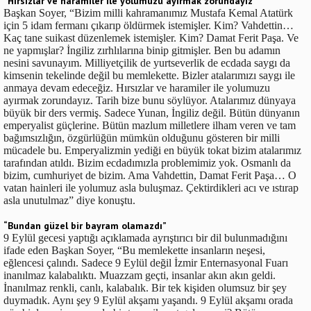
“Hırsızlar ve haramiler ile yolumuzu ayırmak zorundayız”
Başkan Soyer, “Bizim milli kahramanımız Mustafa Kemal Atatürk
için 5 idam fermanı çıkarıp öldürmek istemişler. Kim? Vahdettin…
Kaç tane suikast düzenlemek istemişler. Kim? Damat Ferit Paşa. Ve
ne yapmışlar? İngiliz zırhlılarına binip gitmişler. Ben bu adamın
nesini savunayım. Milliyetçilik de yurtseverlik de ecdada saygı da
kimsenin tekelinde değil bu memlekette. Bizler atalarımızı saygı ile
anmaya devam edeceğiz. Hırsızlar ve haramiler ile yolumuzu
ayırmak zorundayız. Tarih bize bunu söylüyor. Atalarımız dünyaya
büyük bir ders vermiş. Sadece Yunan, İngiliz değil. Bütün dünyanın
emperyalist güçlerine. Bütün mazlum milletlere ilham veren ve tam
bağımsızlığın, özgürlüğün mümkün olduğunu gösteren bir milli
mücadele bu. Emperyalizmin yediği en büyük tokat bizim atalarımız
tarafından atıldı. Bizim ecdadımızla problemimiz yok. Osmanlı da
bizim, cumhuriyet de bizim. Ama Vahdettin, Damat Ferit Paşa… O
vatan hainleri ile yolumuz asla buluşmaz. Çektirdikleri acı ve ıstırap
asla unutulmaz” diye konuştu.
“Bundan güzel bir bayram olamazdı”
9 Eylül gecesi yaptığı açıklamada ayrıştırıcı bir dil bulunmadığını
ifade eden Başkan Soyer, “Bu memlekette insanların neşesi,
eğlencesi çalındı. Sadece 9 Eylül değil İzmir Enternasyonal Fuarı
inanılmaz kalabalıktı. Muazzam geçti, insanlar akın akın geldi.
İnanılmaz renkli, canlı, kalabalık. Bir tek kişiden olumsuz bir şey
duymadık. Aynı şey 9 Eylül akşamı yaşandı. 9 Eylül akşamı orada