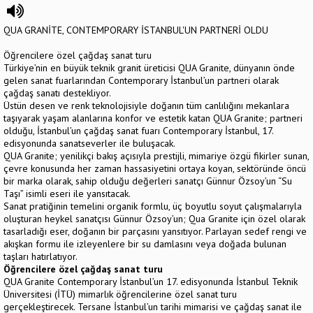
QUA GRANİTE, CONTEMPORARY İSTANBUL'UN PARTNERİ OLDU
Öğrencilere özel çağdaş sanat turu
Türkiye’nin en büyük teknik granit üreticisi QUA Granite, dünyanın önde
gelen sanat fuarlarından Contemporary İstanbul’un partneri olarak
çağdaş sanatı destekliyor.
Üstün desen ve renk teknolojisiyle doğanın tüm canlılığını mekanlara
taşıyarak yaşam alanlarına konfor ve estetik katan QUA Granite; partneri
olduğu, İstanbul’un çağdaş sanat fuarı Contemporary İstanbul, 17.
edisyonunda sanatseverler ile buluşacak.
QUA Granite; yenilikçi bakış açısıyla prestijli, mimariye özgü fikirler sunan,
çevre konusunda her zaman hassasiyetini ortaya koyan, sektöründe öncü
bir marka olarak, sahip olduğu değerleri sanatçı Günnur Özsoy’un “Su
Taşı” isimli eseri ile yansıtacak.
Sanat pratiğinin temelini organik formlu, üç boyutlu soyut çalışmalarıyla
oluşturan heykel sanatçısı Günnur Özsoy’un; Qua Granite için özel olarak
tasarladığı eser, doğanın bir parçasını yansıtıyor. Parlayan sedef rengi ve
akışkan formu ile izleyenlere bir su damlasını veya doğada bulunan
taşları hatırlatıyor.
Öğrencilere özel çağdaş sanat turu
QUA Granite Contemporary İstanbul’un 17. edisyonunda İstanbul Teknik
Üniversitesi (İTÜ) mimarlık öğrencilerine özel sanat turu
gerçekleştirecek. Tersane İstanbul’un tarihi mimarisi ve çağdaş sanat ile