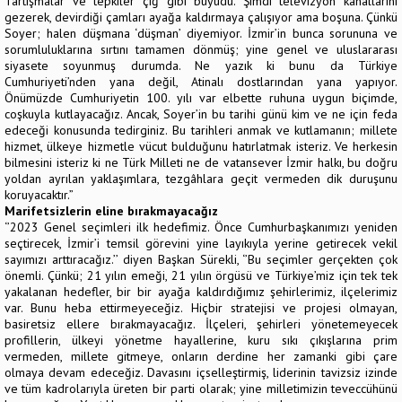
Tartışmalar ve tepkiler çığ gibi büyüdü. Şimdi televizyon kanallarını
gezerek, devirdiği çamları ayağa kaldırmaya çalışıyor ama boşuna. Çünkü
Soyer; halen düşmana ‘düşman’ diyemiyor. İzmir’in bunca sorununa ve
sorumluluklarına sırtını tamamen dönmüş; yine genel ve uluslararası
siyasete soyunmuş durumda. Ne yazık ki bunu da Türkiye
Cumhuriyeti’nden yana değil, Atinalı dostlarından yana yapıyor.
Önümüzde Cumhuriyetin 100. yılı var elbette ruhuna uygun biçimde,
coşkuyla kutlayacağız. Ancak, Soyer’in bu tarihi günü kim ve ne için feda
edeceği konusunda tedirginiz. Bu tarihleri anmak ve kutlamanın; millete
hizmet, ülkeye hizmetle vücut bulduğunu hatırlatmak isteriz. Ve herkesin
bilmesini isteriz ki ne Türk Milleti ne de vatansever İzmir halkı, bu doğru
yoldan ayrılan yaklaşımlara, tezgâhlara geçit vermeden dik duruşunu
koruyacaktır.”
Marifetsizlerin eline bırakmayacağız
‘’2023 Genel seçimleri ilk hedefimiz. Önce Cumhurbaşkanımızı yeniden
seçtirecek, İzmir’i temsil görevini yine layıkıyla yerine getirecek vekil
sayımızı arttıracağız.’’ diyen Başkan Sürekli, ‘’Bu seçimler gerçekten çok
önemli. Çünkü; 21 yılın emeği, 21 yılın örgüsü ve Türkiye’miz için tek tek
yakalanan hedefler, bir bir ayağa kaldırdığımız şehirlerimiz, ilçelerimiz
var. Bunu heba ettirmeyeceğiz. Hiçbir stratejisi ve projesi olmayan,
basiretsiz ellere bırakmayacağız. İlçeleri, şehirleri yönetemeyecek
profillerin, ülkeyi yönetme hayallerine, kuru sıkı çıkışlarına prim
vermeden, millete gitmeye, onların derdine her zamanki gibi çare
olmaya devam edeceğiz. Davasını içselleştirmiş, liderinin tavizsiz izinde
ve tüm kadrolarıyla üreten bir parti olarak; yine milletimizin teveccühünü