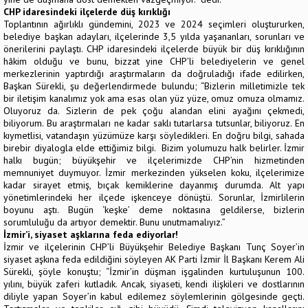
CHP idaresindeki ilçelerde düş kırıklığı
Toplantının ağırlıklı gündemini, 2023 ve 2024 seçimleri oluştururken,
belediye başkan adayları, ilçelerinde 3,5 yılda yaşananları, sorunları ve
önerilerini paylaştı. CHP idaresindeki ilçelerde büyük bir düş kırıklığının
hâkim olduğu ve bunu, bizzat yine CHP’li belediyelerin ve genel
merkezlerinin yaptırdığı araştırmaların da doğruladığı ifade edilirken,
Başkan Sürekli, şu değerlendirmede bulundu; “Bizlerin milletimizle tek
bir iletişim kanalımız yok ama esas olan yüz yüze, omuz omuza olmamız.
Oluyoruz da. Sizlerin de pek çoğu alandan elini ayağını çekmedi,
biliyorum. Bu araştırmaları ne kadar saklı tutarlarsa tutsunlar, biliyoruz. En
kıymetlisi, vatandaşın yüzümüze karşı söyledikleri. En doğru bilgi, sahada
birebir diyalogla elde ettiğimiz bilgi. Bizim yolumuzu halk belirler. İzmir
halkı bugün; büyükşehir ve ilçelerimizde CHP’nin hizmetinden
memnuniyet duymuyor. İzmir merkezinden yükselen koku, ilçelerimize
kadar sirayet etmiş, bıçak kemiklerine dayanmış durumda. Alt yapı
yönetimlerindeki her ilçede işkenceye dönüştü. Sorunlar, İzmirlilerin
boyunu aştı. Bugün ‘keşke’ deme noktasına geldilerse, bizlerin
sorumluluğu da artıyor demektir. Bunu unutmamalıyız.”
İzmir’i, siyaset aşklarına feda ediyorlar!
İzmir ve ilçelerinin CHP’li Büyükşehir Belediye Başkanı Tunç Soyer’in
siyaset aşkına feda edildiğini söyleyen AK Parti İzmir İl Başkanı Kerem Ali
Sürekli, şöyle konuştu; “İzmir’in düşman işgalinden kurtuluşunun 100.
yılını, büyük zaferi kutladık. Ancak, siyaseti, kendi ilişkileri ve dostlarının
diliyle yapan Soyer’in kabul edilemez söylemlerinin gölgesinde geçti.