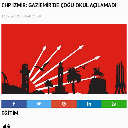
CHP İZMİR:'GAZİEMİR'DE ÇOĞU OKUL AÇILAMADI'
13 Eylül 2022 - Salı 11:49
EĞİTİM