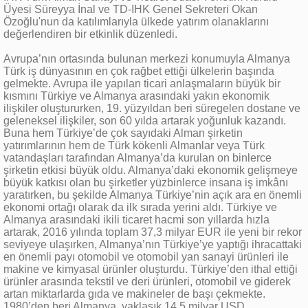
Üyesi Süreyya İnal ve TD-IHK Genel Sekreteri Okan
Özoğlu'nun da katılımlarıyla ülkede yatırım olanaklarını
değerlendiren bir etkinlik düzenledi.
Avrupa’nın ortasında bulunan merkezi konumuyla Almanya
Türk iş dünyasının en çok rağbet ettiği ülkelerin başında
gelmekte. Avrupa ile yapılan ticari anlaşmaların büyük bir
kısmını Türkiye ve Almanya arasındaki yakın ekonomik
ilişkiler oluştururken, 19. yüzyıldan beri süregelen dostane ve
geleneksel ilişkiler, son 60 yılda artarak yoğunluk kazandı.
Buna hem Türkiye’de çok sayıdaki Alman şirketin
yatırımlarının hem de Türk kökenli Almanlar veya Türk
vatandaşları tarafından Almanya’da kurulan on binlerce
şirketin etkisi büyük oldu. Almanya’daki ekonomik gelişmeye
büyük katkısı olan bu şirketler yüzbinlerce insana iş imkânı
yaratırken, bu şekilde Almanya Türkiye’nin açık ara en önemli
ekonomi ortağı olarak da ilk sırada yerini aldı. Türkiye ve
Almanya arasındaki ikili ticaret hacmi son yıllarda hızla
artarak, 2016 yılında toplam 37,3 milyar EUR ile yeni bir rekor
seviyeye ulaşırken, Almanya’nın Türkiye’ye yaptığı ihracattaki
en önemli payı otomobil ve otomobil yan sanayi ürünleri ile
makine ve kimyasal ürünler oluşturdu. Türkiye’den ithal ettiği
ürünler arasında tekstil ve deri ürünleri, otomobil ve giderek
artan miktarlarda gıda ve makineler de başı çekmekte.
1980’den beri Almanya, yaklaşık 14,5 milyar USD