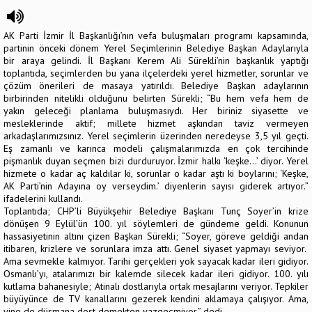
AK Parti İzmir İl Başkanlığı’nın vefa buluşmaları programı kapsamında,
partinin önceki dönem Yerel Seçimlerinin Belediye Başkan Adaylarıyla
bir araya gelindi. İl Başkanı Kerem Ali Sürekli’nin başkanlık yaptığı
toplantıda, seçimlerden bu yana ilçelerdeki yerel hizmetler, sorunlar ve
çözüm önerileri de masaya yatırıldı. Belediye Başkan adaylarının
birbirinden nitelikli olduğunu belirten Sürekli; “Bu hem vefa hem de
yakın geleceği planlama buluşmasıydı. Her biriniz siyasette ve
mesleklerinde aktif; millete hizmet aşkından taviz vermeyen
arkadaşlarımızsınız. Yerel seçimlerin üzerinden neredeyse 3,5 yıl geçti.
Eş zamanlı ve karınca modeli çalışmalarımızda en çok tercihinde
pişmanlık duyan seçmen bizi durduruyor. İzmir halkı ‘keşke…’ diyor. Yerel
hizmete o kadar aç kaldılar ki, sorunlar o kadar aştı ki boylarını; ‘Keşke,
AK Parti’nin Adayına oy verseydim.’ diyenlerin sayısı giderek artıyor.”
ifadelerini kullandı.
Toplantıda; CHP’li Büyükşehir Belediye Başkanı Tunç Soyer’in krize
dönüşen 9 Eylül’ün 100. yıl söylemleri de gündeme geldi. Konunun
hassasiyetinin altını çizen Başkan Sürekli; “Soyer, göreve geldiği andan
itibaren, krizlere ve sorunlara imza attı. Genel siyaset yapmayı seviyor.
Ama sevmekle kalmıyor. Tarihi gerçekleri yok sayacak kadar ileri gidiyor.
Osmanlı’yı, atalarımızı bir kalemde silecek kadar ileri gidiyor. 100. yılı
kutlama bahanesiyle; Atinalı dostlarıyla ortak mesajlarını veriyor. Tepkiler
büyüyünce de TV kanallarını gezerek kendini aklamaya çalışıyor. Ama,
yine de düşmana dost demekten vazgeçmiyor.” dedi.