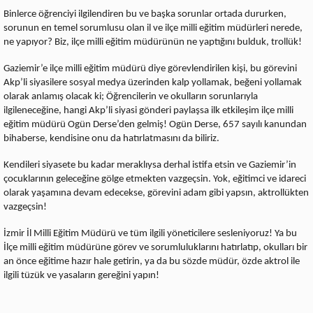
Binlerce öğrenciyi ilgilendiren bu ve başka sorunlar ortada dururken,
sorunun en temel sorumlusu olan il ve ilçe milli eğitim müdürleri nerede,
ne yapıyor? Biz, ilçe milli eğitim müdürünün ne yaptığını bulduk, trollük!
Gaziemir’e ilçe milli eğitim müdürü diye görevlendirilen kişi, bu görevini
Akp’li siyasilere sosyal medya üzerinden kalp yollamak, beğeni yollamak
olarak anlamış olacak ki; Öğrencilerin ve okulların sorunlarıyla
ilgileneceğine, hangi Akp’li siyasi gönderi paylaşsa ilk etkileşim ilçe milli
eğitim müdürü Ogün Derse’den gelmiş! Ogün Derse, 657 sayılı kanundan
bihaberse, kendisine onu da hatırlatmasını da biliriz.
Kendileri siyasete bu kadar meraklıysa derhal istifa etsin ve Gaziemir’in
çocuklarının geleceğine gölge etmekten vazgeçsin. Yok, eğitimci ve idareci
olarak yaşamına devam edecekse, görevini adam gibi yapsın, aktrollükten
vazgeçsin!
İzmir İl Milli Eğitim Müdürü ve tüm ilgili yöneticilere sesleniyoruz! Ya bu
İlçe milli eğitim müdürüne görev ve sorumluluklarını hatırlatıp, okulları bir
an önce eğitime hazır hale getirin, ya da bu sözde müdür, özde aktrol ile
ilgili tüzük ve yasaların gereğini yapın!