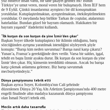
yüz binlerce insan vardı, bir tane şikayet gelmez mi? Bütün
Türkiye’ye umut veren, moral veren bir buluşmaydı. Hem İEF hem
de 9 Eylül. Çünkü insanlarımız ayrıştırıcı bir dil konuşmaktan
yoruldular. Kutuplaştırılmaktan, ayrıştırılmaktan, ötekileştirilmekten
yoruldular. O meydanda hep birlikte Tarkan ile coştular, atalarımızı
hatırladılar. Bundan güzel bir bayram olamazdı. Hakikaten bir
bayram yaşandı” ifadelerini kullandı.
“İlk kurşun da son kurşun da yine İzmir’den çıkar”
Başkan Soyer ülkede kutuplaştırıcı bir iklimin olduğunu, barış
sözcüğünden ayrışma yaratılmak istendiğini söyleyerek şöyle
konuştu: “Barışı kim neden savunmaz? Barışa nasıl karşı çıkarız?
Yunan’a, Fransız’a gerektiğinde ders verilir. Varsa bir saldırı, işgal,
tehdit en başta İzmir ayakta durur. İlk kurşun da son kurşun da yine
İzmir’den çıkar. Hiç kimsenin tereddüttü olmasın. Ancak bu barışa
karşı çıkmak anlamına gelemez. Biz barışı savunmak
mecburiyetindeyiz.”
Dünya şampiyonunu tebrik etti
Başkan ayrıca Soyer, Kolombiya'nın Cali şehrinde
düzenlenen Dünya 20 Yaş Altı Atletizm Şampiyonası'nda 400 metre
engelli finalinde altın madalya kazanarak dünya şampiyonu
olan İsmail Nezir'i tebrik etti.
Meclis artık daha tasarruflu