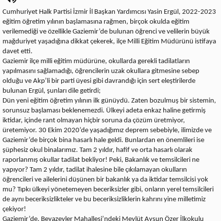
Cumhuriyet Halk Partisi İzmir İl Başkan Yardımcısı Yasin Ergül, 2022-2023
eğitim öğretim yılının başlamasına rağmen, birçok okulda eğitim
verilemediği ve özellikle Gaziemir’de bulunan öğrenci ve velilerin büyük
mağduriyet yaşadığına dikkat çekerek, ilçe Milli Eğitim Müdürünü istifaya
davet etti.
Gaziemir ilçe milli eğitim müdürüne, okullarda gerekli tadilatların
yapılmasını sağlamadığı, öğrencilerin uzak okullara gitmesine sebep
olduğu ve Akp’li bir parti üyesi gibi davrandığı için sert eleştirilerde
bulunan Ergül, şunları dile getirdi;
Dün yeni eğitim öğretim yılının ilk günüydü. Zaten bozulmuş bir sistemin,
sorunsuz başlaması beklenemezdi. Ülkeyi adeta enkaz haline getirmiş
iktidar, içinde rant olmayan hiçbir soruna da çözüm üretmiyor,
üretemiyor. 30 Ekim 2020’de yaşadığımız deprem sebebiyle, ilimizde ve
Gaziemir’de birçok bina hasarlı hale geldi. Bunlardan en önemlileri ise
şüphesiz okul binalarımız. Tam 2 yıldır, hafif ve orta hasarlı olarak
raporlanmış okullar tadilat bekliyor! Peki, Bakanlık ve temsilcileri ne
yapıyor? Tam 2 yıldır, tadilat ihalesine bile çıkılamayan okulların
öğrencileri ve ailelerini düşünen bir bakanlık ya da iktidar temsilcisi yok
mu? Tıpkı ülkeyi yönetemeyen beceriksizler gibi, onların yerel temsilcileri
de aynı beceriksizlikteler ve bu beceriksizliklerin kahrını yine milletimiz
çekiyor!
Gaziemir’de, Beyazevler Mahallesi’ndeki Mevlüt Aysun Özer İlkokulu