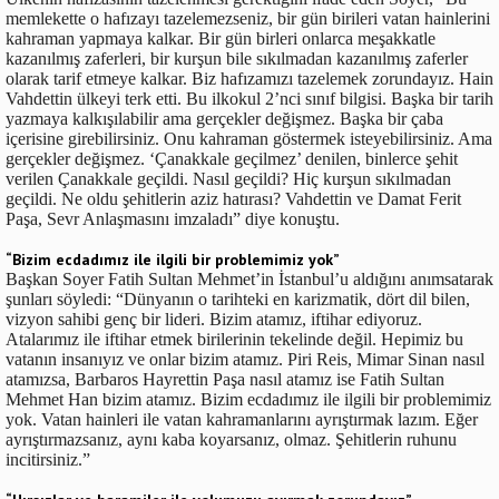
memlekette o hafızayı tazelemezseniz, bir gün birileri vatan hainlerini
kahraman yapmaya kalkar. Bir gün birleri onlarca meşakkatle
kazanılmış zaferleri, bir kurşun bile sıkılmadan kazanılmış zaferler
olarak tarif etmeye kalkar. Biz hafızamızı tazelemek zorundayız. Hain
Vahdettin ülkeyi terk etti. Bu ilkokul 2’nci sınıf bilgisi. Başka bir tarih
yazmaya kalkışılabilir ama gerçekler değişmez. Başka bir çaba
içerisine girebilirsiniz. Onu kahraman göstermek isteyebilirsiniz. Ama
gerçekler değişmez. ‘Çanakkale geçilmez’ denilen, binlerce şehit
verilen Çanakkale geçildi. Nasıl geçildi? Hiç kurşun sıkılmadan
geçildi. Ne oldu şehitlerin aziz hatırası? Vahdettin ve Damat Ferit
Paşa, Sevr Anlaşmasını imzaladı” diye konuştu.
“Bizim ecdadımız ile ilgili bir problemimiz yok”
Başkan Soyer Fatih Sultan Mehmet’in İstanbul’u aldığını anımsatarak
şunları söyledi: “Dünyanın o tarihteki en karizmatik, dört dil bilen,
vizyon sahibi genç bir lideri. Bizim atamız, iftihar ediyoruz.
Atalarımız ile iftihar etmek birilerinin tekelinde değil. Hepimiz bu
vatanın insanıyız ve onlar bizim atamız. Piri Reis, Mimar Sinan nasıl
atamızsa, Barbaros Hayrettin Paşa nasıl atamız ise Fatih Sultan
Mehmet Han bizim atamız. Bizim ecdadımız ile ilgili bir problemimiz
yok. Vatan hainleri ile vatan kahramanlarını ayrıştırmak lazım. Eğer
ayrıştırmazsanız, aynı kaba koyarsanız, olmaz. Şehitlerin ruhunu
incitirsiniz.”