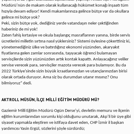
Müdürü’nün de makam olarak kullanacağı hükümet konağı inşaatı tüm
hızıyla devam ediyor! Kendi makamlarınıza gelince bütçe var da okullara
gelince mi bütçe yok?
Peki, sizin bütçe yok, dediğiniz yerde vatandaşın neler çektiğinden
haberiniz de mi yok!
Zaten fahiş kırtasiye ve okula başlangıç masraflarının yanına, birde servis
ücretlerini milletin sırtına nasıl yüklersiniz? Sistemi öylesine çökerttiniz ki,
yönetemediğiniz ülke ve batırdığınız ekonomi yüzünden, akaryakıt
fiyatlarına gelen zamlar sonrasında, taşıyacak öğrenci bulamayan
servisçilerde sizin yüzünüzden artık kontak kapattı. Anlayacağınız veliler
servise verecek para, servisçiler mazota verecek para bulamıyor. Bu da
2022 Türkiye’sinde sizin büyük icraatlarınızdan ve utançlarınızdan birisi
olarak ortada duruyor. Ama siz bu durumdan utanır mısınız? Onu
bilmiyoruz” dedi.
AKTROLL MÜSÜN, İLÇE MİLLİ EĞİTİM MÜDÜRÜ MÜ?
Gaziemir Milli Eğitim Müdürü Ogün Derse’yi, devletin memuru ve ilçenin
eğitim kurumlarından sorumlu kişi olduğunu unutarak, Akp’li bir üye gibi
siyaset yapmakla eleştiren ve istifaya davet eden, CHP İzmir il başkan
yardımcısı Yasin Ergül, sözlerini şöyle sürdürdü;