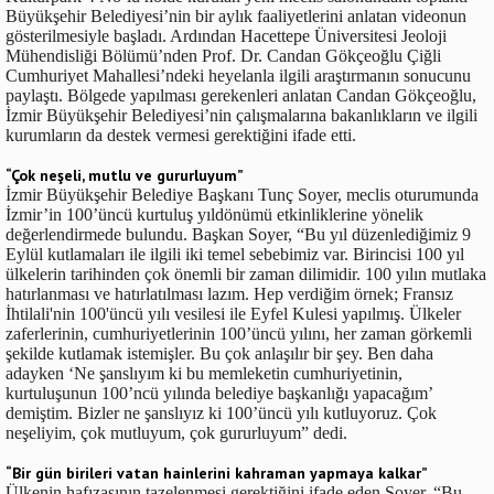
Büyükşehir Belediyesi’nin bir aylık faaliyetlerini anlatan videonun
gösterilmesiyle başladı. Ardından Hacettepe Üniversitesi Jeoloji
Mühendisliği Bölümü’nden Prof. Dr. Candan Gökçeoğlu Çiğli
Cumhuriyet Mahallesi’ndeki heyelanla ilgili araştırmanın sonucunu
paylaştı. Bölgede yapılması gerekenleri anlatan Candan Gökçeoğlu,
İzmir Büyükşehir Belediyesi’nin çalışmalarına bakanlıkların ve ilgili
kurumların da destek vermesi gerektiğini ifade etti.
“Çok neşeli, mutlu ve gururluyum”
İzmir Büyükşehir Belediye Başkanı Tunç Soyer, meclis oturumunda
İzmir’in 100’üncü kurtuluş yıldönümü etkinliklerine yönelik
değerlendirmede bulundu. Başkan Soyer, “Bu yıl düzenlediğimiz 9
Eylül kutlamaları ile ilgili iki temel sebebimiz var. Birincisi 100 yıl
ülkelerin tarihinden çok önemli bir zaman dilimidir. 100 yılın mutlaka
hatırlanması ve hatırlatılması lazım. Hep verdiğim örnek; Fransız
İhtilali'nin 100'üncü yılı vesilesi ile Eyfel Kulesi yapılmış. Ülkeler
zaferlerinin, cumhuriyetlerinin 100’üncü yılını, her zaman görkemli
şekilde kutlamak istemişler. Bu çok anlaşılır bir şey. Ben daha
adayken ‘Ne şanslıyım ki bu memleketin cumhuriyetinin,
kurtuluşunun 100’ncü yılında belediye başkanlığı yapacağım’
demiştim. Bizler ne şanslıyız ki 100’üncü yılı kutluyoruz. Çok
neşeliyim, çok mutluyum, çok gururluyum” dedi.
“Bir gün birileri vatan hainlerini kahraman yapmaya kalkar”
Ülkenin hafızasının tazelenmesi gerektiğini ifade eden Soyer, “Bu