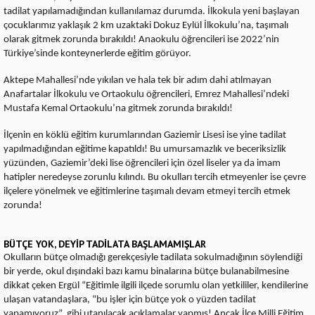
tadilat yapılamadığından kullanılamaz durumda. İlkokula yeni başlayan
çocuklarımız yaklaşık 2 km uzaktaki Dokuz Eylül İlkokulu’na, taşımalı
olarak gitmek zorunda bırakıldı! Anaokulu öğrencileri ise 2022’nin
Türkiye’sinde konteynerlerde eğitim görüyor.
Aktepe Mahallesi’nde yıkılan ve hala tek bir adım dahi atılmayan
Anafartalar İlkokulu ve Ortaokulu öğrencileri, Emrez Mahallesi’ndeki
Mustafa Kemal Ortaokulu’na gitmek zorunda bırakıldı!
İlçenin en köklü eğitim kurumlarından Gaziemir Lisesi ise yine tadilat
yapılmadığından eğitime kapatıldı! Bu umursamazlık ve beceriksizlik
yüzünden, Gaziemir’deki lise öğrencileri için özel liseler ya da imam
hatipler neredeyse zorunlu kılındı. Bu okulları tercih etmeyenler ise çevre
ilçelere yönelmek ve eğitimlerine taşımalı devam etmeyi tercih etmek
zorunda!
BÜTÇE YOK, DEYİP TADİLATA BAŞLAMAMIŞLAR
Okulların bütçe olmadığı gerekçesiyle tadilata sokulmadığının söylendiği
bir yerde, okul dışındaki bazı kamu binalarına bütçe bulanabilmesine
dikkat çeken Ergül “Eğitimle ilgili ilçede sorumlu olan yetkililer, kendilerine
ulaşan vatandaşlara, “bu işler için bütçe yok o yüzden tadilat
yapamıyoruz”, gibi utanılacak açıklamalar yapmış! Ancak İlçe Milli Eğitim