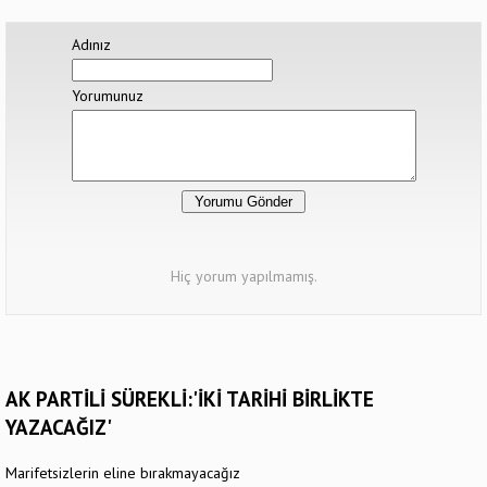
Adınız
Yorumunuz
Hiç yorum yapılmamış.
AK PARTİLİ SÜREKLİ:'İKİ TARİHİ BİRLİKTE
YAZACAĞIZ'
Marifetsizlerin eline bırakmayacağız