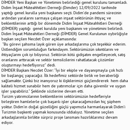
DİMDER Yeni Başkan ve Yönetimini belirlediği genel kurulunu tamamladı.
Didim İnşaat Müteahhitleri Derneği (Dimder) 12/09/2022 tarihinde
yaptığı genel kurulla yeni başkanını seçti. Didim’de pandemi sürecinin
ardından yaralarını sarmaya çalışan inşaat sektörünün ihtiyaç ve
beklentilerinin arttığı bir dönemde Didim İnşaat Müteahhitleri Derneği
(DİMDER) yaptığı genel kurulda yeni başkanını ve yönetimini belirledi.
Didim İnşaat Müteahitleri Derneği (DİMDER) Genel Kurulunun oybirliğiyle
başkan seçilen Necdet Özer açıklamasında:
“Bu görevi şahsıma layık gören üye arkadaşlarıma çok teşekkür ederim.
Üstlendiğim sorumluluğun farkındayım. Sektörümüzün sıkıntılarını ve
ihtiyaçlarını çok iyi biliyoruz. Sektörün kötü gidişatını engelleyecek, satış
oranlarını arttıracak ve sektör temsilcilerini rahatlatacak çözümler
oluşturmayı hedefliyoruz” dedi.
DİMDER Başkanı Necdet Özer: “İyi bir ekiple ve dayanışmayla çok hızlı
bir başlangıç yapacağız. İlk hedefimiz sektörde birlik ve beraberliği
sağlamaktır. Çünkü biz inanıyoruz ki ilişkilerimizi güçlendirerek hem daha
kaliteli hizmet sunabilir hem de yatırımcılar için daha güvenilir ve uygun
işler yapabiliriz.” Şeklinde sözlerine devam etti.
Turizm yatırımcılarının beklentilerini sektörümüzün hedefleriyle
birleştiren hamlelerle çok başarılı işler çıkaracağımızdan hiç şüphem
yoktur. Didim’in doğal güzelliğini güçlü yapımızla harmanlayarak Didim’i
Turizmin başkenti yapmak konusunda iddialıyız. Yönetime seçilen
arkadaşlarımla birlikte sürpriz proje lansmanı hazırlıklarımız devam
ediyor.