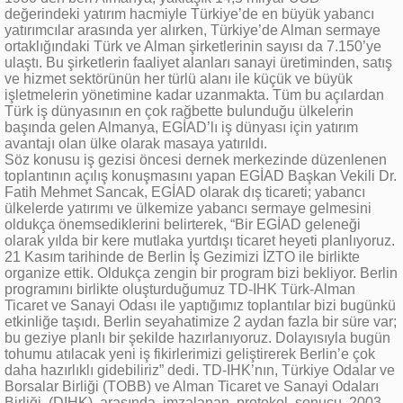
değerindeki yatırım hacmiyle Türkiye’de en büyük yabancı
yatırımcılar arasında yer alırken, Türkiye’de Alman sermaye
ortaklığındaki Türk ve Alman şirketlerinin sayısı da 7.150’ye
ulaştı. Bu şirketlerin faaliyet alanları sanayi üretiminden, satış
ve hizmet sektörünün her türlü alanı ile küçük ve büyük
işletmelerin yönetimine kadar uzanmakta. Tüm bu açılardan
Türk iş dünyasının en çok rağbette bulunduğu ülkelerin
başında gelen Almanya, EGİAD’lı iş dünyası için yatırım
avantajı olan ülke olarak masaya yatırıldı.
Söz konusu iş gezisi öncesi dernek merkezinde düzenlenen
toplantının açılış konuşmasını yapan EGİAD Başkan Vekili Dr.
Fatih Mehmet Sancak, EGİAD olarak dış ticareti; yabancı
ülkelerde yatırımı ve ülkemize yabancı sermaye gelmesini
oldukça önemsediklerini belirterek, “Bir EGİAD geleneği
olarak yılda bir kere mutlaka yurtdışı ticaret heyeti planlıyoruz.
21 Kasım tarihinde de Berlin İş Gezimizi İZTO ile birlikte
organize ettik. Oldukça zengin bir program bizi bekliyor. Berlin
programını birlikte oluşturduğumuz TD-IHK Türk-Alman
Ticaret ve Sanayi Odası ile yaptığımız toplantılar bizi bugünkü
etkinliğe taşıdı. Berlin seyahatimize 2 aydan fazla bir süre var;
bu geziye planlı bir şekilde hazırlanıyoruz. Dolayısıyla bugün
tohumu atılacak yeni iş fikirlerimizi geliştirerek Berlin’e çok
daha hazırlıklı gidebiliriz” dedi. TD-IHK’nın, Türkiye Odalar ve
Borsalar Birliği (TOBB) ve Alman Ticaret ve Sanayi Odaları
Birliği (DIHK) arasında imzalanan protokol sonucu, 2003