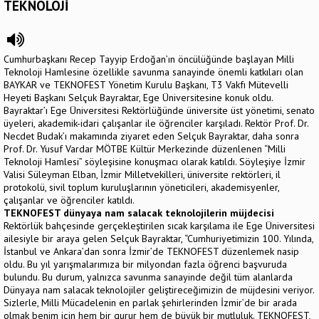
TEKNOLOJİ
Cumhurbaşkanı Recep Tayyip Erdoğan’ın öncülüğünde başlayan Milli
Teknoloji Hamlesine özellikle savunma sanayinde önemli katkıları olan
BAYKAR ve TEKNOFEST Yönetim Kurulu Başkanı, T3 Vakfı Mütevelli
Heyeti Başkanı Selçuk Bayraktar, Ege Üniversitesine konuk oldu.
Bayraktar’ı Ege Üniversitesi Rektörlüğünde üniversite üst yönetimi, senato
üyeleri, akademik-idari çalışanlar ile öğrenciler karşıladı. Rektör Prof. Dr.
Necdet Budak’ı makamında ziyaret eden Selçuk Bayraktar, daha sonra
Prof. Dr. Yusuf Vardar MÖTBE Kültür Merkezinde düzenlenen “Milli
Teknoloji Hamlesi” söyleşisine konuşmacı olarak katıldı. Söyleşiye İzmir
Valisi Süleyman Elban, İzmir Milletvekilleri, üniversite rektörleri, il
protokolü, sivil toplum kuruluşlarının yöneticileri, akademisyenler,
çalışanlar ve öğrenciler katıldı.
TEKNOFEST dünyaya nam salacak teknolojilerin müjdecisi
Rektörlük bahçesinde gerçekleştirilen sıcak karşılama ile Ege Üniversitesi
ailesiyle bir araya gelen Selçuk Bayraktar, “Cumhuriyetimizin 100. Yılında,
İstanbul ve Ankara’dan sonra İzmir’de TEKNOFEST düzenlemek nasip
oldu. Bu yıl yarışmalarımıza bir milyondan fazla öğrenci başvuruda
bulundu. Bu durum, yalnızca savunma sanayinde değil tüm alanlarda
Dünyaya nam salacak teknolojiler geliştireceğimizin de müjdesini veriyor.
Sizlerle, Milli Mücadelenin en parlak şehirlerinden İzmir’de bir arada
olmak benim için hem bir gurur hem de büyük bir mutluluk. TEKNOFEST,