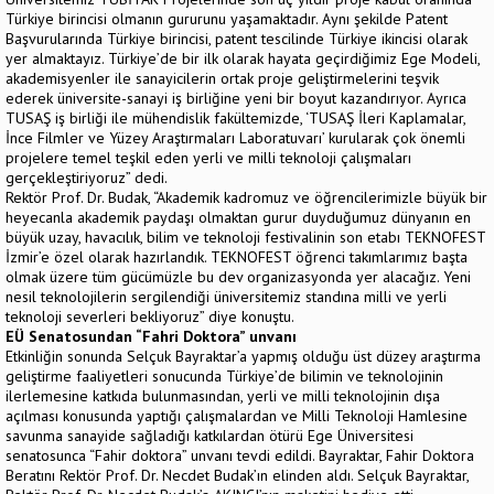
Türkiye birincisi olmanın gururunu yaşamaktadır. Aynı şekilde Patent
Başvurularında Türkiye birincisi, patent tescilinde Türkiye ikincisi olarak
yer almaktayız. Türkiye’de bir ilk olarak hayata geçirdiğimiz Ege Modeli,
akademisyenler ile sanayicilerin ortak proje geliştirmelerini teşvik
ederek üniversite-sanayi iş birliğine yeni bir boyut kazandırıyor. Ayrıca
TUSAŞ iş birliği ile mühendislik fakültemizde, ‘TUSAŞ İleri Kaplamalar,
İnce Filmler ve Yüzey Araştırmaları Laboratuvarı’ kurularak çok önemli
projelere temel teşkil eden yerli ve milli teknoloji çalışmaları
gerçekleştiriyoruz” dedi.
Rektör Prof. Dr. Budak, “Akademik kadromuz ve öğrencilerimizle büyük bir
heyecanla akademik paydaşı olmaktan gurur duyduğumuz dünyanın en
büyük uzay, havacılık, bilim ve teknoloji festivalinin son etabı TEKNOFEST
İzmir’e özel olarak hazırlandık. TEKNOFEST öğrenci takımlarımız başta
olmak üzere tüm gücümüzle bu dev organizasyonda yer alacağız. Yeni
nesil teknolojilerin sergilendiği üniversitemiz standına milli ve yerli
teknoloji severleri bekliyoruz” diye konuştu.
EÜ Senatosundan “Fahri Doktora” unvanı
Etkinliğin sonunda Selçuk Bayraktar’a yapmış olduğu üst düzey araştırma
geliştirme faaliyetleri sonucunda Türkiye’de bilimin ve teknolojinin
ilerlemesine katkıda bulunmasından, yerli ve milli teknolojinin dışa
açılması konusunda yaptığı çalışmalardan ve Milli Teknoloji Hamlesine
savunma sanayide sağladığı katkılardan ötürü Ege Üniversitesi
senatosunca “Fahir doktora” unvanı tevdi edildi. Bayraktar, Fahir Doktora
Beratını Rektör Prof. Dr. Necdet Budak’ın elinden aldı. Selçuk Bayraktar,