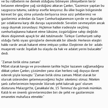
ve bu rütbelerin ne demek olduğunu bilmeyen zihniyetlerin terör
belasının ekmeğine yağ sürdüğünü aktaran Çankırı, “Gazimize yapılan bu
saygısızca tutumu, saldırıyı esefle kınıyoruz. Bu ülke bugün bölgesinde
küresel bir güç olma yolunda ilerliyorsa önce aziz şehitlerimiz ve
gazilerimiz ardından da Sayın Cumhurbaşkanımızın içerde ve dışardaki
şer odaklarına karşı dik duruşu sayesindedir. Sevelim sevmeyelim ancak
saygı duymak zorundayız. Hiçkimse halkın iradesiyle seçilmiş
cumhurbaşkanına hakaret etme lüksüne, özgürlüğüne sahip değildir.
Aksini düşünmek apaçık bir akıl tutulmasıdır. Türkiye Cumhuriyeti sahip
olduğu farklı siyasi görüşlerle demokratik bir ülkedir. Herkesin eleştiri
hakkı vardır ancak hakaret etme imtiyazı yoktur. Eleştirinin de bir ·adabı
muaşereti vardır. İnşallah bu olayda da hak ve adalet yerini bulacaktır”
dedi.
“Zaman birlik olma zamanı”
Millet olarak kavga ve provokenin tarihte hiçbir kazanım sağlamadığına
dikkat çeken Çankırı, çözümden yana olan herkesi sağ duyuya davet
ederek şöyle konuştu: “Zaman birlik olma zamanı. Millet olarak bir
olursak üstesinden gelemeyeceğimiz hiçbir sıkıntımız olmaz. Nitekim
şanlı zaferlerimizin hepsinde ‘ölürsek şehit kalırsak gazi’ olurum
düsturunu Malazgirt’te, Çanakkale’de, 15 Temmuz’da görmek mümkün.
Kaldı ki en önemli görevlerimizden biri de şehit ve gazilerimizin
emanetini muhafaza etmektir.”