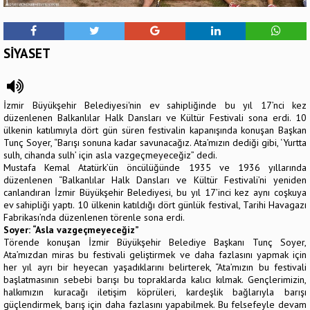
SİYASET
İzmir Büyükşehir Belediyesi'nin ev sahipliğinde bu yıl 17’nci kez
düzenlenen Balkanlılar Halk Dansları ve Kültür Festivali sona erdi. 10
ülkenin katılımıyla dört gün süren festivalin kapanışında konuşan Başkan
Tunç Soyer, “Barışı sonuna kadar savunacağız. Ata’mızın dediği gibi, ‘Yurtta
sulh, cihanda sulh’ için asla vazgeçmeyeceğiz” dedi.
Mustafa Kemal Atatürk’ün öncülüğünde 1935 ve 1936 yıllarında
düzenlenen “Balkanlılar Halk Dansları ve Kültür Festivali’ni yeniden
canlandıran İzmir Büyükşehir Belediyesi, bu yıl 17’inci kez aynı coşkuya
ev sahipliği yaptı. 10 ülkenin katıldığı dört günlük festival, Tarihi Havagazı
Fabrikası’nda düzenlenen törenle sona erdi.
Soyer: “Asla vazgeçmeyeceğiz”
Törende konuşan İzmir Büyükşehir Belediye Başkanı Tunç Soyer,
Ata’mızdan miras bu festivali geliştirmek ve daha fazlasını yapmak için
her yıl ayrı bir heyecan yaşadıklarını belirterek, “Ata’mızın bu festivali
başlatmasının sebebi barışı bu topraklarda kalıcı kılmak. Gençlerimizin,
halkımızın kuracağı iletişim köprüleri, kardeşlik bağlarıyla barışı
güçlendirmek, barış için daha fazlasını yapabilmek. Bu felsefeyle devam