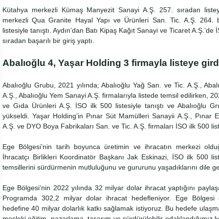
Kütahya merkezli Kümaş Manyezit Sanayi A.Ş. 257. sıradan listey
merkezli Qua Granite Hayal Yapı ve Ürünleri San. Tic. A.Ş. 264.
listesiyle tanıştı. Aydın’dan Batı Kipaş Kağıt Sanayi ve Ticaret A.Ş.’de 
sıradan başarılı bir giriş yaptı.
Abalıoğlu 4, Yaşar Holding 3 firmayla listeye gird
Abalıoğlu Grubu, 2021 yılında; Abalıoğlu Yağ San. ve Tic. A.Ş., Aba
A.Ş., Abalıoğlu Yem Sanayi A.Ş. firmalarıyla listede temsil edilirken, 20
ve Gıda Ürünleri A.Ş. İSO ilk 500 listesiyle tanıştı ve Abalıoğlu G
yükseldi. Yaşar Holding’in Pınar Süt Mamülleri Sanayii A.Ş., Pınar 
A.Ş. ve DYO Boya Fabrikaları San. ve Tic. A.Ş. firmaları İSO ilk 500 lis
Ege Bölgesi’nin tarih boyunca üretimin ve ihracatın merkezi old
İhracatçı Birlikleri Koordinatör Başkanı Jak Eskinazi, İSO ilk 500 lis
temsillerini sürdürmenin mutluluğunu ve gururunu yaşadıklarını dile ge
Ege Bölgesi’nin 2022 yılında 32 milyar dolar ihracat yaptığını paylaş
Programda 302,2 milyar dolar ihracat hedefleniyor. Ege Bölgesi 
hedefine 40 milyar dolarlık katkı sağlamak istiyoruz. Bu hedefe ulaş
mesleki eğitim, pazarlama, tasarım ve sürdürülebilir odaklandığımız k