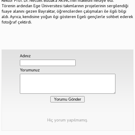
Rektör Prof. Dr. Necdet Budak’a AKINCI’nın maketini hediye etti.
Törenin ardından Ege Üniversitesi takımlarının projelerinin sergilendiği
fuaye alanını gezen Bayraktar, öğrencilerden çalışmaları ile ilgili bilgi
aldı. Ayrıca, kendisine yoğun ilgi gösteren Egeli gençlerle sohbet ederek
fotoğraf çektirdi.
Adınız
Yorumunuz
Hiç yorum yapılmamış.