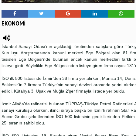
EKONOMİ
İstanbul Sanayi Odası’nın açıkladığı üretimden satışlara göre Türk
Kuruluşu Araştırmasında kanuni merkezi Ege Bölgesi olan 81 fir
tesisleri Ege Bölgesi’nde bulunan ancak kanuni merkezleri farklı 
listeye girdi. Böylelikle Ege Bölgesi’nden listeye giren firma sayısı 131’e
İSO ilk 500 listesinde İzmir’den 38 firma yer alırken, Manisa 14, Denizli
Balıkesir’in 7 firması Türkiye’nin sanayi devleri arasında yerini alırke
edildi. Kütahya 3, Uşak ve Muğla 2’şer firmayla listede yer buldu.
İzmir Aliağa’da rafinerisi bulunan TÜPRAŞ-Türkiye Petrol Rafinerileri 
sanayi kuruluşu olurken, ikinci sıraya başka bir İzmirli rafineri Star Ra
Socar Grubu şirketlerinden İSO 500 listesinin gediklilerinden Petki
25. sıranın sahibi oldu.
İSO 500 Listesine 19. Sıradan giren Vestel Beyaz Eşya San. ve