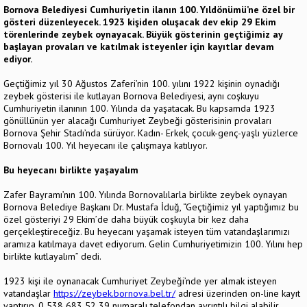
Bornova Belediyesi
Cumhuriyetin ilanın 100. Yıldönümü’ne özel bir
gösteri düzenleyecek. 1923 kişiden oluşacak dev ekip 29 Ekim
törenlerinde zeybek oynayacak. Büyük gösterinin geçtiğimiz ay
başlayan provaları ve katılmak isteyenler için kayıtlar devam
ediyor.
Geçtiğimiz yıl 30 Ağustos Zaferi’nin 100. yılını 1922 kişinin oynadığı
zeybek gösterisi ile kutlayan Bornova Belediyesi, aynı coşkuyu
Cumhuriyetin ilanının 100. Yılında da yaşatacak. Bu kapsamda 1923
gönüllünün yer alacağı Cumhuriyet Zeybeği gösterisinin provaları
Bornova Şehir Stadı’nda sürüyor. Kadın- Erkek, çocuk-genç-yaşlı yüzlerce
Bornovalı 100. Yıl heyecanı ile çalışmaya katılıyor.
Bu heyecanı birlikte yaşayalım
Zafer Bayramı’nın 100. Yılında Bornovalılarla birlikte zeybek oynayan
Bornova Belediye Başkanı Dr. Mustafa İduğ, “Geçtiğimiz yıl yaptığımız bu
özel gösteriyi 29 Ekim’de daha büyük coşkuyla bir kez daha
gerçekleştireceğiz. Bu heyecanı yaşamak isteyen tüm vatandaşlarımızı
aramıza katılmaya davet ediyorum. Gelin Cumhuriyetimizin 100. Yılını hep
birlikte kutlayalım” dedi.
1923 kişi ile oynanacak Cumhuriyet Zeybeği’nde yer almak isteyen
vatandaşlar
https://zeybek.bornova.bel.tr/
adresi üzerinden on-line kayıt
yaptırıp, 0 538 683 52 39 numaralı telefondan ayrıntılı bilgi alabilir.