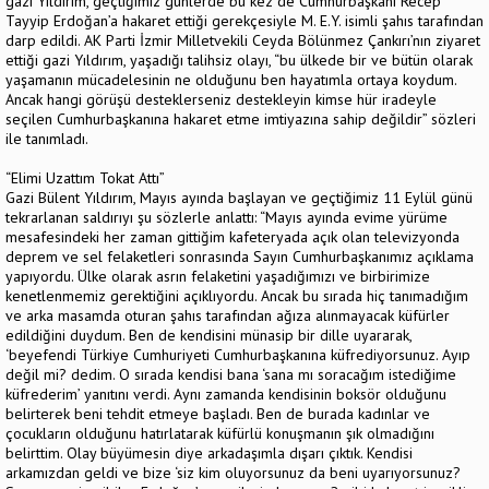
gazi Yıldırım, geçtiğimiz günlerde bu kez de Cumhurbaşkanı Recep
Tayyip Erdoğan’a hakaret ettiği gerekçesiyle M. E.Y. isimli şahıs tarafından
darp edildi. AK Parti İzmir Milletvekili Ceyda Bölünmez Çankırı’nın ziyaret
ettiği gazi Yıldırım, yaşadığı talihsiz olayı, “bu ülkede bir ve bütün olarak
yaşamanın mücadelesinin ne olduğunu ben hayatımla ortaya koydum.
Ancak hangi görüşü desteklerseniz destekleyin kimse hür iradeyle
seçilen Cumhurbaşkanına hakaret etme imtiyazına sahip değildir” sözleri
ile tanımladı.
“Elimi Uzattım Tokat Attı”
Gazi Bülent Yıldırım, Mayıs ayında başlayan ve geçtiğimiz 11 Eylül günü
tekrarlanan saldırıyı şu sözlerle anlattı: “Mayıs ayında evime yürüme
mesafesindeki her zaman gittiğim kafeteryada açık olan televizyonda
deprem ve sel felaketleri sonrasında Sayın Cumhurbaşkanımız açıklama
yapıyordu. Ülke olarak asrın felaketini yaşadığımızı ve birbirimize
kenetlenmemiz gerektiğini açıklıyordu. Ancak bu sırada hiç tanımadığım
ve arka masamda oturan şahıs tarafından ağıza alınmayacak küfürler
edildiğini duydum. Ben de kendisini münasip bir dille uyararak,
‘beyefendi Türkiye Cumhuriyeti Cumhurbaşkanına küfrediyorsunuz. Ayıp
değil mi? dedim. O sırada kendisi bana ‘sana mı soracağım istediğime
küfrederim’ yanıtını verdi. Aynı zamanda kendisinin boksör olduğunu
belirterek beni tehdit etmeye başladı. Ben de burada kadınlar ve
çocukların olduğunu hatırlatarak küfürlü konuşmanın şık olmadığını
belirttim. Olay büyümesin diye arkadaşımla dışarı çıktık. Kendisi
arkamızdan geldi ve bize ‘siz kim oluyorsunuz da beni uyarıyorsunuz?