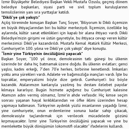
İzmir Büyükşehir Belediyesi Başkan Vekili Mustafa Özuslu, geçmiş dönem
belediye başkanları, siyasi parti ve sivil toplum kuruluşlarının
temsilcilerinin yanı sıra yurttaşlar katıldı.
"Dikili'ye çok yakıştı"
Açılış töreninde konuşan Başkan Tunç Soyer, “Biliyorum ki Dikili ilçemizin
en büyük ihtiyaçlarından biri bu kültür merkeziydi. İlçemizin, özellikle kış
aylarında, kültür sanat etkinlikleri için kapalı bir alana ihtiyacı vardı. Dikili
Belediye’mizin girişimi ve üstün gayretiyle, bu ihtiyaca cevap veren kültür
merkezimizi Dikili’ye kazandırıldı. Mustafa Kemal Atatürk Kültür Merkezi,
Cumhuriyet'in 100. yılına ve Dikili’ye çok yakıştı” diye konuştu.
“İzmir yine Türkiye’nin öncülüğünü yapacak”
Başkan Soyer, “100 yıl önce, demokrasinin tatlı güneşi bu ülkenin
üzerinde bir daha hiç batmamak üzere doğdu. Bu ülkenin evlatları; genci
yaşlısı, kadını erkeği, 7’den 70’e herkes, birbirine kenetlendi. İmkanları
yoktu ama yürekleri vardı. Adalete ve bağımsızlığa inançları vardı. İşte bu
topraklar, emperyalizmi böyle dize getirdi. Cumhuriyet'i biz böyle
kazandık. Atalarımızın kanlarıyla yazılmış bu destanı ilelebet payidar
kılmaya kararlıyız. Bugün hizmete açtığımız bu Cumhuriyet kalesine
Atamızın adını vermiş olmamız, İzmir’in ahde vefasıdır. Hiç kimse seçim
sonrası yaşanan hayal kırıklıklarından ve öfke iklimi üzerinden hesap
yapmaya kalkmasın. Türkiye’nin aydınlık yüzlü insanlarının yaşadığı İzmir,
yine cumhuriyete, onun erdemlerine sonuna kadar sahip çıkacak,
demokrasiyle taçlandırmak için verilecek mücadelede gözünü
kırpmayacaktır. İzmir yine Türkiye’nin öncülüğünü yapacak ve yine bu
memlekette büyük dönüşümün lokomotifi olacaktır” ifadelerini kullandı.