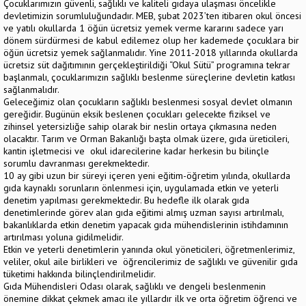
Çocuklarımızın güvenli, sağlıklı ve kaliteli gıdaya ulaşması öncelikle
devletimizin sorumluluğundadır. MEB, şubat 2023’ten itibaren okul öncesi
ve yatılı okullarda 1 öğün ücretsiz yemek verme kararını sadece yarı
dönem sürdürmesi de kabul edilemez olup her kademede çocuklara bir
öğün ücretsiz yemek sağlanmalıdır. Yine 2011-2018 yıllarında okullarda
ücretsiz süt dağıtımının gerçekleştirildiği “Okul Sütü” programına tekrar
başlanmalı, çocuklarımızın sağlıklı beslenme süreçlerine devletin katkısı
sağlanmalıdır.
Geleceğimiz olan çocukların sağlıklı beslenmesi sosyal devlet olmanın
gereğidir. Bugünün eksik beslenen çocukları gelecekte fiziksel ve
zihinsel yetersizliğe sahip olarak bir neslin ortaya çıkmasına neden
olacaktır. Tarım ve Orman Bakanlığı başta olmak üzere, gıda üreticileri,
kantin işletmecisi ve okul idarecilerine kadar herkesin bu bilinçle
sorumlu davranması gerekmektedir.
10 ay gibi uzun bir süreyi içeren yeni eğitim-öğretim yılında, okullarda
gıda kaynaklı sorunların önlenmesi için, uygulamada etkin ve yeterli
denetim yapılması gerekmektedir. Bu hedefle ilk olarak gıda
denetimlerinde görev alan gıda eğitimi almış uzman sayısı artırılmalı,
bakanlıklarda etkin denetim yapacak gıda mühendislerinin istihdamının
artırılması yoluna gidilmelidir.
Etkin ve yeterli denetimlerin yanında okul yöneticileri, öğretmenlerimiz,
veliler, okul aile birlikleri ve öğrencilerimiz de sağlıklı ve güvenilir gıda
tüketimi hakkında bilinçlendirilmelidir.
Gıda Mühendisleri Odası olarak, sağlıklı ve dengeli beslenmenin
önemine dikkat çekmek amacı ile yıllardır ilk ve orta öğretim öğrenci ve