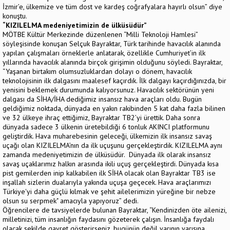
İzmir’e, ülkemize ve tüm dost ve kardeş coğrafyalara hayırlı olsun” diye
konuştu.
“KIZILELMA medeniyetimizin de ülküsüdür”
MÖTBE Kültür Merkezinde düzenlenen “Milli Teknoloji Hamlesi”
söyleşisinde konuşan Selçuk Bayraktar, Türk tarihinde havacılık alanında
yapılan çalışmaları örneklerle anlatarak, özellikle Cumhuriyet’in ilk
yıllarında havacılık alanında birçok girişimin olduğunu söyledi. Bayraktar,
“Yaşanan birtakım olumsuzluklardan dolayı o dönem, havacılık
teknolojisinin ilk dalgasını maalesef kaçırdık. İlk dalgayı kaçırdığınızda, bir
yenisini beklemek durumunda kalıyorsunuz. Havacılık sektörünün yeni
dalgası da SİHA/İHA dediğimiz insansız hava araçları oldu. Bugün
geldiğimiz noktada, dünyada en yakın rakibinden 5 kat daha fazla bilinen
ve 32 ülkeye ihraç ettiğimiz, Bayraktar TB2’yi ürettik. Daha sonra
dünyada sadece 3 ülkenin üretebildiği 6 tonluk AKINCI platformunu
geliştirdik. Hava muharebesinin geleceği, ülkemizin ilk insansız savaş
uçağı olan KIZILELMA’nın da ilk uçuşunu gerçekleştirdik. KIZILELMA aynı
zamanda medeniyetimizin de ülküsüdür. Dünyada ilk olarak insansız
savaş uçaklarımız halkın arasında ikili uçuş gerçekleştirdi. Dünyada kısa
pist gemilerden inip kalkabilen ilk SİHA olacak olan Bayraktar TB3 ise
inşallah sizlerin dualarıyla yakında uçuşa geçecek. Hava araçlarımızı
Türkiye'yi daha güçlü kılmak ve şehit ailelerimizin yüreğine bir nebze
olsun su serpmek" amacıyla yapıyoruz” dedi.
Öğrencilere de tavsiyelerde bulunan Bayraktar, “Kendinizden öte ailenizi,
milletinizi, tüm insanlığın faydasını gözeterek çalışın. İnsanlığa faydalı
olacak şekilde gayret gösterirseniz, bugünün değil yarının yarışına