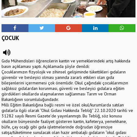
ÇOCUK
Gıda Mühendisleri öğrencilerin kantin ve yemeklerindeki artış hakkında
basın açıklaması yaptı. Açıklamada şöyle denildi:
Çocuklarımızın fizyolojik ve zihinsel gelişiminde tükettikleri gıdaların
güvenilir ve besleyici olması yanında zararlı etkileri olan gıda
bileşenlerini içermemesi çok önemlidir. Okul çağındaki çocuklarımızın
sağlıksız gıdalardan korunması, güvenli ve besleyici gıdalara eğitim
gördükleri okullarda ulaşmalarının sağlanması Tarım ve Orman
Bakanlığının sorumluluğundadır.
Milli Eğitim Bakanlığına bağlı resmi ve özel okul/kurumlarda satılan
gıdalarla ilgili olarak “Okul Gıdası Hakkında Tebliğ” 22.10.2020 tarihli ve
31282 sayılı Resmi Gazete’de yayınlanmıştı. Bu Tebliğ, söz konusu
okulların bünyesinde faaliyet gösteren kantin, kafeterya, yemekhane,
büfe, çay ocağı gibi gıda işletmelerinde doğrudan öğrenciye
satışa/tüketimine sunulacak olan hazır ambalajlı gıdaların “okul gıdası