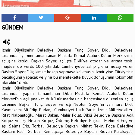
GÜNDEM
İzmir Büyükşehir Belediye Başkanı Tunç Soyer, Dikili Belediyesi
tarafından yapımı tamamlanan Mustafa Kemal Atatürk Kültür Merkezi’nin
açılışına katıldı. Başkan Soyer, açılışta Dikili’ye otogar ve arıtma tesisi
müjdesi de verdi. 100. yılındaki Cumhuriyet'e sahip çıkma mesajı veren
Başkan Soyer, “Hiç kimse hesap yapmaya kalkmasın. İzmir yine Türkiye’nin
öncülüğünü yapacak ve yine bu memlekette büyük dönüşümün lokomotifi
olacaktır” dedi.
İzmir Büyükşehir Belediye Başkanı Tunç Soyer, Dikili Belediyesi
tarafından yapımı tamamlanan Dikili Mustafa Kemal Atatürk Kültür
Merkezi’nin açılışına katıldı. Kültür merkezinin bahçesinde düzenlen açılış
törenine Başkan Tunç Soyer ve eşi Neptün Soyer’in yanı sıra Dikili
Kaymakamı Ali Edip Budan, Cumhuriyet Halk Partisi İzmir Milletvekilleri
Rıfat Nalbantoğlu, Murat Bakan, Mahir Polat, Dikili Belediye Başkanı Adil
Kırgöz ve eşi Nesrin Kırgöz, Ödemiş Belediye Başkanı Mehmet Eriş ve
eşi Selma Eriş, Torbalı Belediye Başkanı Mithat Tekin, Foça Belediye
Başkanı Fatih Gürbüz, Kemalpaşa Belediye Başkanı Rıdvan Karakayalı,