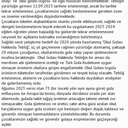
onayı” ve “okul gıdası logosu” ile ilgili hususları belirlemektedir. Tebliğin
yürürlüğe girmesi 11.09.2023 tarihine ertelenmişti, ancak bu tarihte
tekrar ertelenmesi, çocuklarımızın sağlıklı beslenmesine gereken özen
ve önemin verilmediğini düşündürmektedir.
Çocukların tüketim alışkanlıklarını olumlu yönde etkileyecek, sağlıklı ve
dengeli beslenmelerini teşvik edecek bu uygulamanın 2023-2024
eğitim-öğretim yılının başladığı bu günlerde tekrar ertelenmesine
rasyonel bir açıklama bulmakta zorlandığımızı belirtmeliyiz.
Sağlıklı nesil yetiştirme hedefi ile 2020 yılında hazırlanmış “Okul Gıdası
Hakkında Tebliğ”, üç yıl geçmesine rağmen yürürlüğe alınmamış, yaklaşık
20 milyon çocuğumuz, okullarımızda gıda satışı yapan işletmecilerin
insafına bırakılmıştır. Okul Gıdası Hakkında Tebliğin bir amacı da
merdiven altı işletmelerin ürettiği ve Türk Gıda Kodeksine uygun
olmayan ürünlerin okullara girişini engellemekti. Okul Gıdası logolu
ürünlerin tüketiciler tarafından görülmesi ve tespiti kolay olacaktı. Tebliğ
ertelenince, ailelerin ve çocukların konu hakkında duydukları endişeler
de giderilememiş oldu.
Ağustos 2023 verisi olan 73 (bir önceki yılın aynı ayına göre) gıda
enflasyonu ile Avrupa’da birinci, dünyada dördüncü sırada yer alan
ülkemizde, gıdada taklit tağşiş üretimin artacağını tahmin etmek zor
olmayacaktır. Gıda işletmecisi ve üretici, satın alma gücü azalan okul
harçlıklarına uygun gıda ürünleri için besleyici değeri düşük, kalitesiz ve
güvenilir olmayan hammaddelere yönelebilecektir. Bu durumda
çocuklarımızın sağlıklı ve güvenilir gıdaya erişmelerinin güçleşeceği
açıktır.