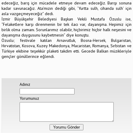
edeceğiz, barış için mücadele etmeye devam edeceğiz. Barışı sonuna
kadar savunacağız. Ata’mızın dediği gibi, ‘Yurtta sulh, cihanda sulh’ için
asla vazgeçmeyeceğiz” dedi.
İzmir Büyükşehir Belediyesi Başkan Vekili Mustafa Özuslu ise,
“Felaketlere karşı direnmenin bir tek ilacı var, dayanışma. Hepimiz için
birlik olma zamanı. Sorunlarımız olabilir, hiçbirimiz hiçbir halk neşesini ve
dayanışma duygusunu kaybetmesin” diye konuştu.
Özuslu; festivale katılan Arnavutluk, Bosna-Hersek, Bulgaristan,
Hırvatistan, Kosova, Kuzey Makedonya, Macaristan, Romanya, Sırbistan ve
Türkiye ekibine teşekkür plaketi takdim etti. Gecede Balkan müzikleriyle
gençler gönüllerince eğlendi.
Adınız
Yorumunuz