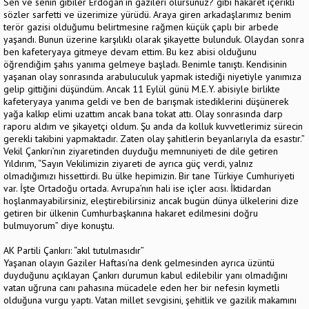
Sen ve senin gibiler Erdoğan’ın gazileri olursunuz? gibi hakaret içerikli
sözler sarfetti ve üzerimize yürüdü. Araya giren arkadaşlarımız benim
terör gazisi olduğumu belirtmesine rağmen küçük çaplı bir arbede
yaşandı. Bunun üzerine karşılıklı olarak şikayette bulunduk. Olaydan sonra
ben kafeteryaya gitmeye devam ettim. Bu kez abisi olduğunu
öğrendiğim şahıs yanıma gelmeye başladı. Benimle tanıştı. Kendisinin
yaşanan olay sonrasında arabuluculuk yapmak istediği niyetiyle yanımıza
gelip gittiğini düşündüm. Ancak 11 Eylül günü M.E.Y. abisiyle birlikte
kafeteryaya yanıma geldi ve ben de barışmak istediklerini düşünerek
yağa kalkıp elimi uzattım ancak bana tokat attı. Olay sonrasında darp
raporu aldım ve şikayetçi oldum. Şu anda da kolluk kuvvetlerimiz sürecin
gerekli takibini yapmaktadır. Zaten olay şahitlerin beyanlarıyla da esastır.”
Vekil Çankırı’nın ziyaretinden duyduğu memnuniyeti de dile getiren
Yıldırım, “Sayın Vekilimizin ziyareti de ayrıca güç verdi, yalnız
olmadığımızı hissettirdi. Bu ülke hepimizin. Bir tane Türkiye Cumhuriyeti
var. İşte Ortadoğu ortada. Avrupa’nın hali ise içler acısı. İktidardan
hoşlanmayabilirsiniz, eleştirebilirsiniz ancak bugün dünya ülkelerini dize
getiren bir ülkenin Cumhurbaşkanına hakaret edilmesini doğru
bulmuyorum” diye konuştu.
AK Partili Çankırı: “akıl tutulmasıdır”
Yaşanan olayın Gaziler Haftası’na denk gelmesinden ayrıca üzüntü
duyduğunu açıklayan Çankırı durumun kabul edilebilir yanı olmadığını
vatan uğruna canı pahasına mücadele eden her bir nefesin kıymetli
olduğuna vurgu yaptı. Vatan millet sevgisini, şehitlik ve gazilik makamını