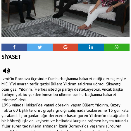
SİYASET
İzmir’in Bornova ilçesinde Cumhurbaşkanına hakaret ettiği gerekçesiyle
M.E. Y.’yi uyaran terör gazisi Bülent Yıldırım saldırıya uğradı. Şikayetçi
olan gazi Yıldırım, “Herkes istediği partiyi destekleyebilir. Ancak başka
Türkiye yok bu yüzden kimse bu ülkenin cumhurbaşkanına hakaret
edemez” dedi.
1996 yılında Hakkari’de vatani görevini yapan Bülent Yıldırım, Kuzey
Irak’ta 60 kişilik terörist grupla girdiği çatışmada tezkeresine 15 gün kala
yaralandı. İç organları ağır derecede hasar gören Yıldırım’ın dalağı alındı,
bir böbreği işlevini kaybetti ve belindeki kurşuna rağmen hayata tutundu.
Yıllar süren tedavilerin ardından İzmir Bornova’da yaşamını sürdüren