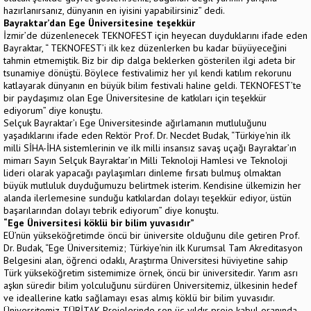
hazırlanırsanız, dünyanın en iyisini yapabilirsiniz” dedi.
Bayraktar’dan Ege Üniversitesine teşekkür
İzmir’de düzenlenecek TEKNOFEST için heyecan duyduklarını ifade eden
Bayraktar, “ TEKNOFEST’i ilk kez düzenlerken bu kadar büyüyeceğini
tahmin etmemiştik. Biz bir dip dalga beklerken gösterilen ilgi adeta bir
tsunamiye dönüştü. Böylece festivalimiz her yıl kendi katılım rekorunu
katlayarak dünyanın en büyük bilim festivali haline geldi. TEKNOFEST’te
bir paydaşımız olan Ege Üniversitesine de katkıları için teşekkür
ediyorum” diye konuştu.
Selçuk Bayraktar’ı Ege Üniversitesinde ağırlamanın mutluluğunu
yaşadıklarını ifade eden Rektör Prof. Dr. Necdet Budak, “Türkiye'nin ilk
milli SİHA-İHA sistemlerinin ve ilk milli insansız savaş uçağı Bayraktar’ın
mimarı Sayın Selçuk Bayraktar’ın Milli Teknoloji Hamlesi ve Teknoloji
lideri olarak yapacağı paylaşımları dinleme fırsatı bulmuş olmaktan
büyük mutluluk duyduğumuzu belirtmek isterim. Kendisine ülkemizin her
alanda ilerlemesine sunduğu katkılardan dolayı teşekkür ediyor, üstün
başarılarından dolayı tebrik ediyorum” diye konuştu.
“Ege Üniversitesi köklü bir bilim yuvasıdır”
EÜ’nün yükseköğretimde öncü bir üniversite olduğunu dile getiren Prof.
Dr. Budak, “Ege Üniversitemiz; Türkiye’nin ilk Kurumsal Tam Akreditasyon
Belgesini alan, öğrenci odaklı, Araştırma Üniversitesi hüviyetine sahip
Türk yükseköğretim sistemimize örnek, öncü bir üniversitedir. Yarım asrı
aşkın süredir bilim yolculuğunu sürdüren Üniversitemiz, ülkesinin hedef
ve ideallerine katkı sağlamayı esas almış köklü bir bilim yuvasıdır.
Üniversitemiz TÜBİTAK Projelerinde son üç yıldır proje kabul oranında