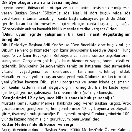
Dikili’ye otogar ve arıtma tesisi müjdesi
İlçenin önemli ihtiyacı olan otogar ve atık su arıtma tesisinin de müjdesini
veren Başkan Soyer, “Sözümüz söz. Nasıl ki dört buçuk yılda söz
verdiklerimizi tamamlamak için canla başla çalıştıysak, şimdi de Dikili’nin
geride kalan bu iki meselesini çözmek için canla başla çalışacağız.
Göreceksiniz atık su kaynaklı kirlilik meselesi tarihe karışacak” dedi.
“Dikili uyum içinde çalışmanın bir kenti nasıl değiştirdiğinin
örneğidir”
Dikili Belediye Başkanı Adil Kırgöz ise “Ben öncelikle dört buçuk yıl için
Dikili’mize verdiği hizmetler için İzmir Büyükşehir Belediye Başkanı Tunç
Soyer’e ve İzmir Büyükşehir Belediyesi camiasına sonsuz teşekkürlerimi
sunuyorum. Gerçekten çok büyük kalıcı hizmetler yaptık, önemli eksikleri
giderdik. Büyükşehir Belediyemizin temiz su hatlarının değiştirmesiyle
yıllardır yaşadığımız su sıkıntısından tamamen kurtulmuş olduk.
Mahallelerimizin yolları baştan sona yenilendi. Dikilimiz tozdan topraktan
yeni yüzüne kavuştu. Dikili, planlı programlı ve uyum içinde çalışmanın,
bir kentin kaderini nasıl değiştirdiğinin örneğidir. Biz herkesle uyum
içinde çalışıyoruz, çalışmaya da devam edeceğiz” diye konuştu.
“Gençlerimizi 12 ay boyunca kültür sanatla buluşturacağız”
Mustafa Kemal Kültür Merkezi hakkında bilgi veren Başkan Kırgöz, “Artık
çocuklarımızı, gençlerimizi, hemşehrilerimizi 12 ay boyunca edebiyatla,
şiirle, tiyatroyla buluşturacağız. Bu kıymetli projeyi Cumhuriyetimizin 100.
yılında kazandırdığımız için gururluyum, onurluyum” dedi.
Kültür Merkezi’nde ilk konser ve sergi
Açılış töreninin ardından Başkan Soyer, Kültür Merkezi’nde Özlem Kalmaz