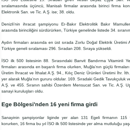
sıralamasında üçüncü, Manisalı firmalar arasında birinci firma k
Elektronik San. ve Tic. A.Ş. ise; 38. oldu.
Denizli’nin ihracat şampiyonu Er-Bakır Elektrolitik Bakır Mamulleri
arasında birinciliğini sürdürürken, Türkiye genelinde listede 34. sıranı
Aydın firmaları arasında en üst sırada Zorlu Doğal Elektrik Üretimi A
Türkiye geneli sıralaması 296. Sıradan 208. Sıraya yükseldi.
İSO ilk 500 listesinin 88. Sırasındaki Banvit Bandırma Vitaminli Y
firmaları arasında en başarılı firma olurken, Muğla’nın güçlü firmal
Üretim İhracat ve İthalat A.Ş. 94., Kılıç Deniz Ürünleri Üretimi İhr. İth
yer alarak Muğla’nın gururu oldular. 169. Sıradaki Gedik Tavukçuluk ve
A.Ş. ve 455. Sıranın sahibi Özerdem Mensucat San. ve Tic. A.Ş. Uşa
sanayi kuruluşları oldu.
Ege Bölgesi’nden 16 yeni firma girdi
Sanayinin şampiyonlar liginde yer alan 131 Egeli firmanın 115 ta
korurken, 16 firma bu yıl İSO ilk 500 listesinde yer alma mutluluğu ya