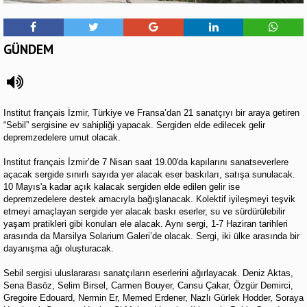
GÜNDEM
Institut français İzmir, Türkiye ve Fransa’dan 21 sanatçıyı bir araya getiren
“Sebil” sergisine ev sahipliği yapacak. Sergiden elde edilecek gelir
depremzedelere umut olacak.
Institut français İzmir’de 7 Nisan saat 19.00'da kapılarını sanatseverlere
açacak sergide sınırlı sayıda yer alacak eser baskıları, satışa sunulacak.
10 Mayıs'a kadar açık kalacak sergiden elde edilen gelir ise
depremzedelere destek amacıyla bağışlanacak. Kolektif iyileşmeyi teşvik
etmeyi amaçlayan sergide yer alacak baskı eserler, su ve sürdürülebilir
yaşam pratikleri gibi konuları ele alacak. Aynı sergi, 1-7 Haziran tarihleri
arasında da Marsilya Solarium Galeri’de olacak. Sergi, iki ülke arasında bir
dayanışma ağı oluşturacak.
Sebil sergisi uluslararası sanatçıların eserlerini ağırlayacak. Deniz Aktas,
Sena Basöz, Selim Birsel, Carmen Bouyer, Cansu Çakar, Özgür Demirci,
Gregoire Edouard, Nermin Er, Memed Erdener, Nazlı Gürlek Hodder, Soraya