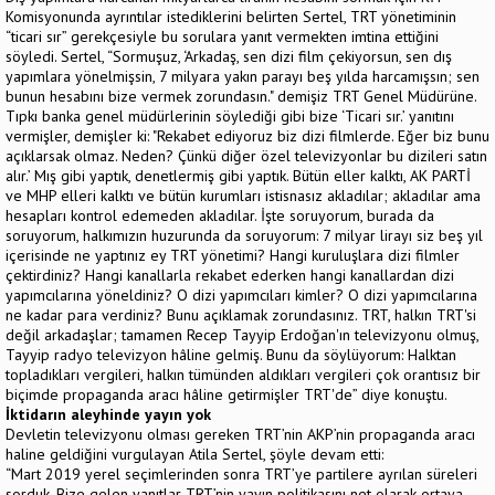
Komisyonunda ayrıntılar istediklerini belirten Sertel, TRT yönetiminin
“ticari sır” gerekçesiyle bu sorulara yanıt vermekten imtina ettiğini
söyledi. Sertel, “Sormuşuz, ‘Arkadaş, sen dizi film çekiyorsun, sen dış
yapımlara yönelmişsin, 7 milyara yakın parayı beş yılda harcamışsın; sen
bunun hesabını bize vermek zorundasın." demişiz TRT Genel Müdürüne.
Tıpkı banka genel müdürlerinin söylediği gibi bize ‘Ticari sır.’ yanıtını
vermişler, demişler ki: "Rekabet ediyoruz biz dizi filmlerde. Eğer biz bunu
açıklarsak olmaz. Neden? Çünkü diğer özel televizyonlar bu dizileri satın
alır.’ Mış gibi yaptık, denetlermiş gibi yaptık. Bütün eller kalktı, AK PARTİ
ve MHP elleri kalktı ve bütün kurumları istisnasız akladılar; akladılar ama
hesapları kontrol edemeden akladılar. İşte soruyorum, burada da
soruyorum, halkımızın huzurunda da soruyorum: 7 milyar lirayı siz beş yıl
içerisinde ne yaptınız ey TRT yönetimi? Hangi kuruluşlara dizi filmler
çektirdiniz? Hangi kanallarla rekabet ederken hangi kanallardan dizi
yapımcılarına yöneldiniz? O dizi yapımcıları kimler? O dizi yapımcılarına
ne kadar para verdiniz? Bunu açıklamak zorundasınız. TRT, halkın TRT'si
değil arkadaşlar; tamamen Recep Tayyip Erdoğan'ın televizyonu olmuş,
Tayyip radyo televizyon hâline gelmiş. Bunu da söylüyorum: Halktan
topladıkları vergileri, halkın tümünden aldıkları vergileri çok orantısız bir
biçimde propaganda aracı hâline getirmişler TRT'de” diye konuştu.
İktidarın aleyhinde yayın yok
Devletin televizyonu olması gereken TRT’nin AKP’nin propaganda aracı
haline geldiğini vurgulayan Atila Sertel, şöyle devam etti:
“Mart 2019 yerel seçimlerinden sonra TRT’ye partilere ayrılan süreleri
sorduk. Bize gelen yanıtlar TRT’nin yayın politikasını net olarak ortaya