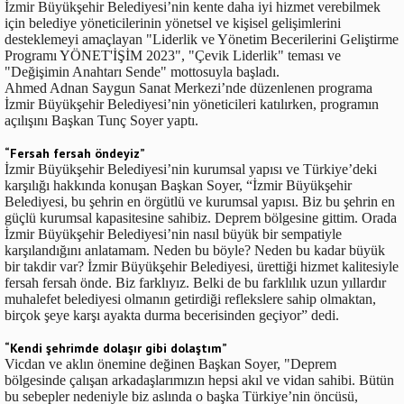
İzmir Büyükşehir Belediyesi’nin kente daha iyi hizmet verebilmek
için belediye yöneticilerinin yönetsel ve kişisel gelişimlerini
desteklemeyi amaçlayan "Liderlik ve Yönetim Becerilerini Geliştirme
Programı YÖNET'İŞİM 2023", "Çevik Liderlik" teması ve
"Değişimin Anahtarı Sende" mottosuyla başladı.
Ahmed Adnan Saygun Sanat Merkezi’nde düzenlenen programa
İzmir Büyükşehir Belediyesi’nin yöneticileri katılırken, programın
açılışını Başkan Tunç Soyer yaptı.
“Fersah fersah öndeyiz”
İzmir Büyükşehir Belediyesi’nin kurumsal yapısı ve Türkiye’deki
karşılığı hakkında konuşan Başkan Soyer, “İzmir Büyükşehir
Belediyesi, bu şehrin en örgütlü ve kurumsal yapısı. Biz bu şehrin en
güçlü kurumsal kapasitesine sahibiz. Deprem bölgesine gittim. Orada
İzmir Büyükşehir Belediyesi’nin nasıl büyük bir sempatiyle
karşılandığını anlatamam. Neden bu böyle? Neden bu kadar büyük
bir takdir var? İzmir Büyükşehir Belediyesi, ürettiği hizmet kalitesiyle
fersah fersah önde. Biz farklıyız. Belki de bu farklılık uzun yıllardır
muhalefet belediyesi olmanın getirdiği reflekslere sahip olmaktan,
birçok şeye karşı ayakta durma becerisinden geçiyor” dedi.
“Kendi şehrimde dolaşır gibi dolaştım”
Vicdan ve aklın önemine değinen Başkan Soyer, "Deprem
bölgesinde çalışan arkadaşlarımızın hepsi akıl ve vidan sahibi. Bütün
bu sebepler nedeniyle biz aslında o başka Türkiye’nin öncüsü,