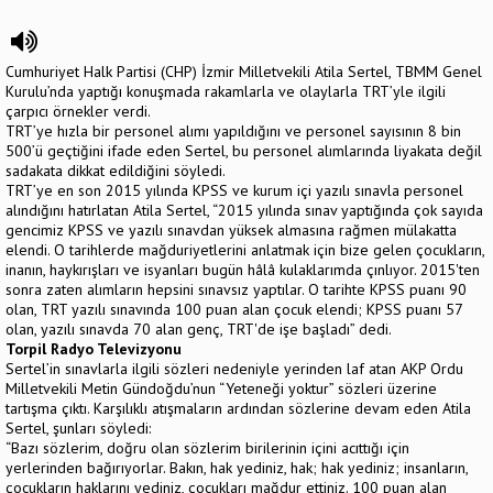
Cumhuriyet Halk Partisi (CHP) İzmir Milletvekili Atila Sertel, TBMM Genel
Kurulu’nda yaptığı konuşmada rakamlarla ve olaylarla TRT’yle ilgili
çarpıcı örnekler verdi.
TRT’ye hızla bir personel alımı yapıldığını ve personel sayısının 8 bin
500’ü geçtiğini ifade eden Sertel, bu personel alımlarında liyakata değil
sadakata dikkat edildiğini söyledi.
TRT’ye en son 2015 yılında KPSS ve kurum içi yazılı sınavla personel
alındığını hatırlatan Atila Sertel, “2015 yılında sınav yaptığında çok sayıda
gencimiz KPSS ve yazılı sınavdan yüksek almasına rağmen mülakatta
elendi. O tarihlerde mağduriyetlerini anlatmak için bize gelen çocukların,
inanın, haykırışları ve isyanları bugün hâlâ kulaklarımda çınlıyor. 2015'ten
sonra zaten alımların hepsini sınavsız yaptılar. O tarihte KPSS puanı 90
olan, TRT yazılı sınavında 100 puan alan çocuk elendi; KPSS puanı 57
olan, yazılı sınavda 70 alan genç, TRT'de işe başladı” dedi.
Torpil Radyo Televizyonu
Sertel’in sınavlarla ilgili sözleri nedeniyle yerinden laf atan AKP Ordu
Milletvekili Metin Gündoğdu’nun “Yeteneği yoktur” sözleri üzerine
tartışma çıktı. Karşılıklı atışmaların ardından sözlerine devam eden Atila
Sertel, şunları söyledi:
“Bazı sözlerim, doğru olan sözlerim birilerinin içini acıttığı için
yerlerinden bağırıyorlar. Bakın, hak yediniz, hak; hak yediniz; insanların,
çocukların haklarını yediniz, çocukları mağdur ettiniz. 100 puan alan