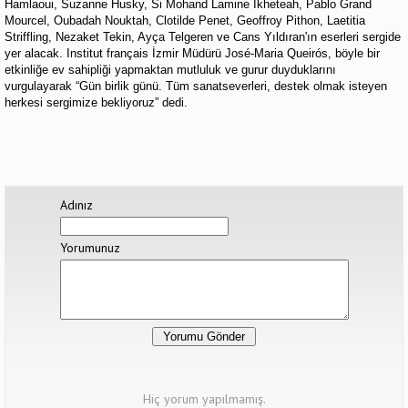
Hamlaoui, Suzanne Husky, Si Mohand Lamine Ikheteah, Pablo Grand
Mourcel, Oubadah Nouktah, Clotilde Penet, Geoffroy Pithon, Laetitia
Striffling, Nezaket Tekin, Ayça Telgeren ve Cans Yıldıran'ın eserleri sergide
yer alacak. Institut français İzmir Müdürü José-Maria Queirós, böyle bir
etkinliğe ev sahipliği yapmaktan mutluluk ve gurur duyduklarını
vurgulayarak “Gün birlik günü. Tüm sanatseverleri, destek olmak isteyen
herkesi sergimize bekliyoruz” dedi.
Adınız
Yorumunuz
Hiç yorum yapılmamış.