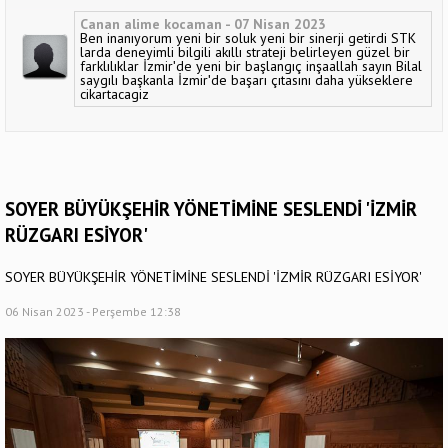
Canan alime kocaman - 07 Nisan 2023
Ben inanıyorum yeni bir soluk yeni bir sinerji getirdi STK
larda deneyimli bilgili akıllı strateji belirleyen güzel bir
farklılıklar İzmirʹde yeni bir başlangıç inşaallah sayın Bilal
saygılı başkanla İzmirʹde başarı çıtasını daha yükseklere
cikartacagiz
SOYER BÜYÜKŞEHİR YÖNETİMİNE SESLENDİ 'İZMİR
RÜZGARI ESİYOR'
SOYER BÜYÜKŞEHİR YÖNETİMİNE SESLENDİ 'İZMİR RÜZGARI ESİYOR'
06 Nisan 2023 - Perşembe 12:38