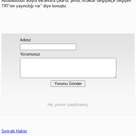
Abdülkuddüs adıyla ekranlara çıkardı. Şimdi, ortaklar değiştikçe değişen
TRT'nin yayıncılığı var” diye konuştu.
Adınız
Yorumunuz
Hiç yorum yapılmamış.
Sonraki Haber