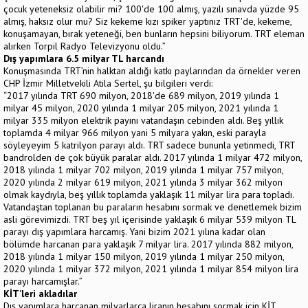
çocuk yeteneksiz olabilir mi? 100'de 100 almış, yazılı sınavda yüzde 95
almış, haksız olur mu? Siz kekeme kızı spiker yaptınız TRT'de, kekeme,
konuşamayan, bırak yeteneği, ben bunların hepsini biliyorum. TRT eleman
alırken Torpil Radyo Televizyonu oldu.”
Dış yapımlara 6.5 milyar TL harcandı
Konuşmasında TRT’nin halktan aldığı katkı paylarından da örnekler veren
CHP İzmir Milletvekili Atila Sertel, şu bilgileri verdi:
“2017 yılında TRT 690 milyon, 2018'de 689 milyon, 2019 yılında 1
milyar 45 milyon, 2020 yılında 1 milyar 205 milyon, 2021 yılında 1
milyar 335 milyon elektrik payını vatandaşın cebinden aldı. Beş yıllık
toplamda 4 milyar 966 milyon yani 5 milyara yakın, eski parayla
söyleyeyim 5 katrilyon parayı aldı. TRT sadece bununla yetinmedi, TRT
bandrolden de çok büyük paralar aldı. 2017 yılında 1 milyar 472 milyon,
2018 yılında 1 milyar 702 milyon, 2019 yılında 1 milyar 757 milyon,
2020 yılında 2 milyar 619 milyon, 2021 yılında 3 milyar 362 milyon
olmak kaydıyla, beş yıllık toplamda yaklaşık 11 milyar lira para topladı.
Vatandaştan toplanan bu paraların hesabını sormak ve denetlemek bizim
asli görevimizdi. TRT beş yıl içerisinde yaklaşık 6 milyar 539 milyon TL
parayı dış yapımlara harcamış. Yani bizim 2021 yılına kadar olan
bölümde harcanan para yaklaşık 7 milyar lira. 2017 yılında 882 milyon,
2018 yılında 1 milyar 150 milyon, 2019 yılında 1 milyar 250 milyon,
2020 yılında 1 milyar 372 milyon, 2021 yılında 1 milyar 854 milyon lira
parayı harcamışlar.”
KİT’leri akladılar
Dış yapımlara harcanan milyarlarca liranın hesabını sormak için KİT