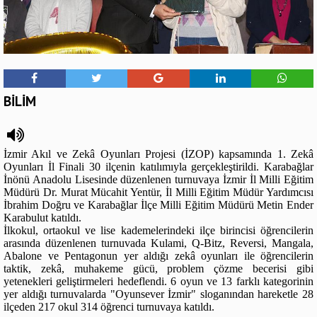
BİLİM
İzmir Akıl ve Zekâ Oyunları Projesi (İZOP) kapsamında 1. Zekâ
Oyunları İl Finali 30 ilçenin katılımıyla gerçekleştirildi. Karabağlar
İnönü Anadolu Lisesinde düzenlenen turnuvaya İzmir İl Milli Eğitim
Müdürü Dr. Murat Mücahit Yentür, İl Milli Eğitim Müdür Yardımcısı
İbrahim Doğru ve Karabağlar İlçe Milli Eğitim Müdürü Metin Ender
Karabulut katıldı.
İlkokul, ortaokul ve lise kademelerindeki ilçe birincisi öğrencilerin
arasında düzenlenen turnuvada Kulami, Q-Bitz, Reversi, Mangala,
Abalone ve Pentagonun yer aldığı zekâ oyunları ile öğrencilerin
taktik, zekâ, muhakeme gücü, problem çözme becerisi gibi
yetenekleri geliştirmeleri hedeflendi. 6 oyun ve 13 farklı kategorinin
yer aldığı turnuvalarda "Oyunsever İzmir" sloganından hareketle 28
ilçeden 217 okul 314 öğrenci turnuvaya katıldı.