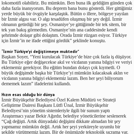
lokomotifi olabiliriz. Bu mümkün. Ben buna ilk geldiğim günden çok
daha fazla inanıyorum. Bu deprem bana bunu gösterdi. Her gittiğimiz
yerde büyük bir övgüyle karşılaştık. Bütün o illere, bölgeye yayılan
bir İzmir algısı var. O algı tesadüfen oluşmuş bir şey değil. İzmir
olmanın getirdiği bir şey. Osmaniye’ye gittiğimde bir tek sitem, bir
tek yan bakış görmedim. Osmaniye’nin ana caddesinde kendi
şehrimde dolaşır gibi dolaştım. Orada İzmir rüzgarı esiyor. Türkiye
için İzmir’in ne ifade ettiğini gördük” şeklinde konuştu.
“İzmir Türkiye’yi değiştirmeye muktedir”
Başkan Soyer, “Yeni kurulacak Türkiye’de bize çok fazla iş düşüyor.
Bu Türkiye eğer değişecekse akıl ve vicdanın yanına bilgiyi ve veriyi
eklememiz gerekiyor. Bu eğitim bundan dolayı çok kıymetli. O
büyük değişimde başka bir Türkiye’yi mümkün kılacaksak aklın ve
vicdanın yanına bilgiyi eklememiz lazım. Ben her şeyi biliyorum
dememek lazım” ifadelerini kullandı.
Hızın esas olduğu bir dünya
İzmir Büyükşehir Belediyesi Özel Kalem Müdürü ve Strateji
Geliştirme Dairesi Başkanı Lütfi Ünal, İzmir Büyükşehir
Belediyesi’nin yönetim sistemleriyle ilgili bir sunum yaptı
Araştırmacı yazar Bekir Ağırdır, belediye yöneticilerine seslenerek
“Çağ değişti. Artık dünyadaki değişimi dikkate almadan bir şey
yapmamız mümkün değil. Artık her şeyi yerküreyle uyumlu bir
şekilde yürütmemiz lazım. Bir de önümüzde teknolojik sıçrama var.