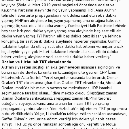
koyuyor. Şöyle ki; Mart 2019 yerel seçimleri öncesinde Adalet ve
Kalkınma Partisinin aleyhinde hiç yayın yapmamış TRT. Ama AKP’nin
lehinde haberlerle propagandasını kırk dokuz saat elli sekiz dakika
yapmış. MHP'nin aleyhinde hiç yayın yapmamış ama ortağına haksızlık
yapmış; üç saat otuz iki dakika ayırmış. Cumhuriyet Halk Partisinin lehinde
beş saat kırk yedi dakika yayın yapmış ama aleyhinde beş saat elli altı
dakika yayın yapmış. İYİ Partinin elli beş dakika otuz iki saniye lehinde
konuşmuş, bir saat on iki dakika aleyhinde haberler yapmışlar. Cumhur
İttifakı'nın toplamda elli üç saat otuz dakika haberlerini vermişler ancak
hiç aleyhte yayın yok. Millet İttifakı'nın lehinde altı saat elli iki dakika
haber verilmiş, aleyhinde yedi saat sekiz dakika haber verilmiş.”
Öcalan ve Hizbullah TRT ekranlarında
AKP’nin siyaseten sıkıştığı an akla gelmeyecek insanlara sığındığını ve
bunun için de devlet kurumlarını kullandığını dile getiren CHP İzmir
Milletvekili Atila Sertel, “Yerel seçimler sırasında bu teröristi, Osman
Öcalan'ı TRT ekranlarına çıkardılar. Öcalan TRT ekranlarında, ‘Abdullah
Öcalan İmralı'da bir mektup yazmış ve mektubunda HDP İstanbul
seçimlerinde tarafsız olsun...’ diye mektap okudu. Sıkıştığınız zaman
Osman Öcalan'a sarılacaksınız, sıkıştığınız zaman HDP'nin terörist
olduğunu söyleyeceksiniz ama aranan bir insanı TRT'ye çıkarıp
propaganda yaptıracaksınız. Yine Hizbullah'ın öğretmeni TRT programcısı
oldu. Abdülkuddüs Yalçın, Hizbullah'ın tahliye edilen sanıkları arasındaydı,
Gaffar Okkan'ın katillerine eğitim verdiği için dokuz yıl hapis cezası
almıştı; TRT üç yıl önce ramazan sohbeti için onu keşfetti ve Molla