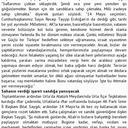
“Saflarımızı çoktan sıklaştırdık. Şimdi sıra yine yeni yeniden ipi
göğüslemekte. Bunun için de sandıklara sahip çıkmakta. Milli iradeye
sahip çıkmakta.” diyerek şunları söyledi; “14 Mayıs seçimleri,
Cumhurbaşkanımız Sayın Recep Tayyip Erdoğan’ın da dediği gibi, tarihi
bir yol ayrımıdır. Milletimiz; AK’la karanın, basiretliyle basiretsizin, vatanını
sevenle bölücüyle kol kola girenin, kendisine hizmet derdi olanla
olmayanın farkında. Bu bir dönüm noktası olacak. Çünkü, milletimiz ‘Büyük
ve Güçlü bir Türkiye’ hedefinin sekteye uğramasına, icraat siyasetinin
yerini sözde siyasete bırakmasına izin vermeyecektir. Ancak, bizler de
yaptıklarımızı vatandaşlarımızla, hemşerilerimizle paylaşmaya devam
edeceğiz. Asrın felaketini yaşamış bir ülke olarak hem şehirlerimizi ayağa
kaldırma, yaraları sarma mücadelesi verip hem de aralıksız yatırım
yapmaya devam ediyor olmak, her baba yiğidin harcı değildir. Terörün
yasal yüzlerini masalarına yedinci ortak yaparak seçim almak ve iktidara
gelmekten medet umanlar, bir dikili ağacı olmayanlar hasbelkader bunu
başarsa; vay memleketin haline. Bunu vatandaş söylüyor. İşte bu ihtimale
yer vermeyeceğiz.”
Sahanın verdiği işaret sandığa yansıyacak
Toplantılarının ardından Urla’da Atatürk Meydanı’nda Urla İlçe Teşkilatının
kurduğu iftar çadırında, Urlalılarla iftar sofrasında buluşan AK Parti İzmir
İl Başkanı Bilal Saygılı, ardından 14 Mayıs’ta ilk kez oy kullanacak olan
gençlere rozet takdim etti. Saha çalışmaları ve sandık güvenliğine ilişkin
Başkan Saygılı, ‘’Şu mübarek günlerde, Allah’ın bizlere bahşettiği bereketi
paylaşıyor olmaktan mutluyuz. Bugüne kadar, vefayı, vicdanı ve
merhameti, hedefinden sapmadan içine sindirmiş olan başka bir siyasi