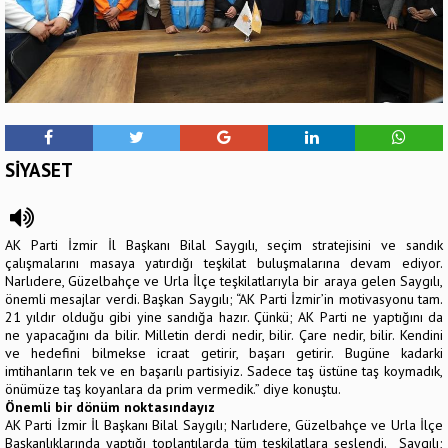
SİYASET
AK Parti İzmir İl Başkanı Bilal Saygılı, seçim stratejisini ve sandık
çalışmalarını masaya yatırdığı teşkilat buluşmalarına devam ediyor.
Narlıdere, Güzelbahçe ve Urla İlçe teşkilatlarıyla bir araya gelen Saygılı,
önemli mesajlar verdi. Başkan Saygılı; “AK Parti İzmir’in motivasyonu tam.
21 yıldır olduğu gibi yine sandığa hazır. Çünkü; AK Parti ne yaptığını da
ne yapacağını da bilir. Milletin derdi nedir, bilir. Çare nedir, bilir. Kendini
ve hedefini bilmekse icraat getirir, başarı getirir. Bugüne kadarki
imtihanların tek ve en başarılı partisiyiz. Sadece taş üstüne taş koymadık,
önümüze taş koyanlara da prim vermedik.” diye konuştu.
Önemli bir dönüm noktasındayız
AK Parti İzmir İl Başkanı Bilal Saygılı; Narlıdere, Güzelbahçe ve Urla İlçe
Başkanlıklarında yaptığı toplantılarda tüm teşkilatlara seslendi. Saygılı;