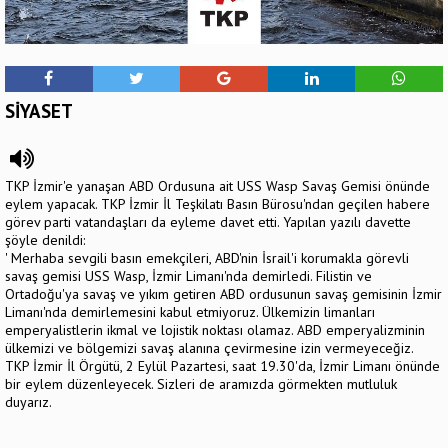
SİYASET
TKP İzmir'e yanaşan ABD Ordusuna ait USS Wasp Savaş Gemisi önünde
eylem yapacak. TKP İzmir İl Teşkilatı Basın Bürosu'ndan geçilen habere
görev parti vatandaşları da eyleme davet etti. Yapılan yazılı davette
şöyle denildi:
' Merhaba sevgili basın emekçileri, ABD'nin İsrail'i korumakla görevli
savaş gemisi USS Wasp, İzmir Limanı'nda demirledi. Filistin ve
Ortadoğu'ya savaş ve yıkım getiren ABD ordusunun savaş gemisinin İzmir
Limanı'nda demirlemesini kabul etmiyoruz. Ülkemizin limanları
emperyalistlerin ikmal ve lojistik noktası olamaz. ABD emperyalizminin
ülkemizi ve bölgemizi savaş alanına çevirmesine izin vermeyeceğiz.
TKP İzmir İl Örgütü, 2 Eylül Pazartesi, saat 19.30'da, İzmir Limanı önünde
bir eylem düzenleyecek. Sizleri de aramızda görmekten mutluluk
duyarız.