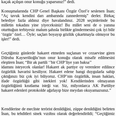
kaçak açılışın onur konuğu yaparsınız!” dedi.
Konuşmalarında CHP Genel Başkanı Özgür Özel’e seslenen İnan;
“Aç tavuk kendini darı ambarında zannedermiş” derler. Birkaç
belediye fazla aldınız diye havalandınız. 2028 seçimlerinde bu
milletin tokadını yine yiyeceksiniz! Bu millet seni de o yanına
oturttuğun terbiyesiz malum şahısla birlikte göndermesini çok iyi bilir
‘özgür’ özel… Öyle; saçları boyayıp gözlük çıkartmayla olmuyor bu
işler!” dedi.
Geçtiğimiz günlerde hakaret etmeden suçlanan ve cezaevine giren
Dilruba Kayserilioğlu’nun onur konuğu olarak misafir edilmesini
eleştiren İnan; “Bir ak partili ‘’bir CHP’liye yan baksa’’
idamını isteyecek olanlar! Hakaret ak partiye oy verenlere edilince
özgürlük havarisi kesiliyor. Hakaret edene hangi duygularla sahip
çıktığınızı biz çok iyi biliyoruz. CHP’nin özgürlük, insan hakları,
ifade özgürlüğü gibi istekleri yok! Kendilerinden olmayanın
özgürlüğünü kısıtlama isteği var. Siz, milyonlarca AK Partiliye
hakaret edenleri protokolde ağırlayıp bize meydan okuyamazsınız.”
Kendilerine de mecliste terörist denildiğini, züppe denildiğini belirten
İnan, bu tehditleri sinek vızıltısı olarak değerlendirildi; “Geçtiğimiz