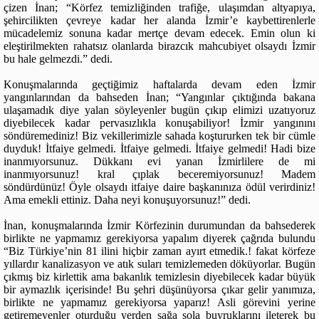
çizen İnan; “Körfez temizliğinden trafiğe, ulaşımdan altyapıya,
şehircilikten çevreye kadar her alanda İzmir’e kaybettirenlerle
mücadelemiz sonuna kadar mertçe devam edecek. Emin olun ki
eleştirilmekten rahatsız olanlarda birazcık mahcubiyet olsaydı İzmir
bu hale gelmezdi.” dedi.
Konuşmalarında geçtiğimiz haftalarda devam eden İzmir
yangınlarından da bahseden İnan; “Yangınlar çıktığında bakana
ulaşamadık diye yalan söyleyenler bugün çıkıp elimizi uzatıyoruz
diyebilecek kadar pervasızlıkla konuşabiliyor! İzmir yangınını
söndüremediniz! Biz vekillerimizle sahada koştururken tek bir cümle
duyduk! İtfaiye gelmedi. İtfaiye gelmedi. İtfaiye gelmedi! Hadi bize
inanmıyorsunuz. Dükkanı evi yanan İzmirlilere de mi
inanmıyorsunuz! kral çıplak beceremiyorsunuz! Madem
söndürdünüz! Öyle olsaydı itfaiye daire başkanınıza ödül verirdiniz!
Ama emekli ettiniz. Daha neyi konuşuyorsunuz!” dedi.
İnan, konuşmalarında İzmir Körfezinin durumundan da bahsederek
birlikte ne yapmamız gerekiyorsa yapalım diyerek çağrıda bulundu
“Biz Türkiye’nin 81 ilini hiçbir zaman ayırt etmedik.! fakat körfeze
yıllardır kanalizasyon ve atık suları temizlemeden döküyorlar. Bugün
çıkmış biz kirlettik ama bakanlık temizlesin diyebilecek kadar büyük
bir aymazlık içerisinde! Bu şehri düşünüyorsa çıkar gelir yanımıza,
birlikte ne yapmamız gerekiyorsa yaparız! Asli görevini yerine
getiremeyenler oturduğu yerden sağa sola buyruklarını ileterek bu