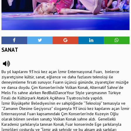
SANAT
Bu yıl kapılarını 93’ncü kez açan İzmir Enternasyonal Fuarı, binlerce
ziyaretçisine kültür, sanat, eğlence ve daha fazlasını teknoloji ile
deneyimleme fırsatı sunuyor. Fuarın üçüncü gününde, ziyaretçiler müziğe
ve dansa doydu. Çim Konserleri’nde Volkan Konak, Alternatif Sahne’de
Melis Fis sahne alırken RedBullDanceYour Style yarışmasının Türkiye
Finali de Kültürpark Atatürk Açıkhava Tiyatrosu’nda yapıldı.
İzmir Büyükşehir Belediyesi’nin ev sahipliğinde “Teknoloji” temasıyla ve
“Zamanın Ötesine Geçiyoruz” sloganıyla 93’üncü kez kapılarını açan İzmir
Enternasyonal Fuarı kapsamındaki Çim Konserleri’nde Kuzeyin Oğlu
olarak bilinen sevilen sanatçı Volkan Konak sahne aldı. Genellekli
Karadeniz şarkılarıyla tanınan Konak, Fuar konserinde Ege şarkılarıyla
İzmirlileri coşturdu ve “İzmir aşk şehridir ve bu akşam aşk şarkıları