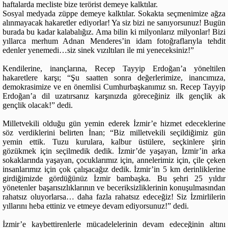
haftalarda mecliste bize terörist demeye kalktılar.
Sosyal medyada züppe demeye kalktılar. Sokakta seçmenimize ağza
alınmayacak hakaretler ediyorlar! Ya siz bizi ne sanıyorsunuz! Bugün
burada bu kadar kalabalığız. Ama bilin ki milyonlarız milyonlar! Bizi
yıllarca merhum Adnan Menderes’in idam fotoğraflarıyla tehdit
edenler yenemedi…siz sinek vızıltıları ile mi yeneceksiniz!”
Kendilerine, inançlarına, Recep Tayyip Erdoğan’a yöneltilen
hakaretlere karşı; “Şu saatten sonra değerlerimize, inancımıza,
demokrasimize ve en önemlisi Cumhurbaşkanımız sn. Recep Tayyip
Erdoğan’a dil uzatırsanız karşınızda göreceğiniz ilk gençlik ak
gençlik olacak!” dedi.
Milletvekili olduğu gün yemin ederek İzmir’e hizmet edeceklerine
söz verdiklerini belirten İnan; “Biz milletvekili seçildiğimiz gün
yemin ettik. Tuzu kurulara, kalbur üstülere, seçkinlere şirin
gözükmek için seçilmedik dedik. İzmir’de yaşayan, İzmir’in arka
sokaklarında yaşayan, çocuklarımız için, annelerimiz için, çile çeken
insanlarımız için çok çalışacağız dedik. İzmir’in 5 km derinliklerine
girdiğimizde gördüğünüz İzmir bambaşka. Bu şehri 25 yıldır
yönetenler başarısızlıklarının ve beceriksizliklerinin konuşulmasından
rahatsız oluyorlarsa… daha fazla rahatsız edeceğiz! Siz İzmirlilerin
yıllarını heba ettiniz ve etmeye devam ediyorsunuz!” dedi.
İzmir’e kaybettirenlerle mücadelelerinin devam edeceğinin altını