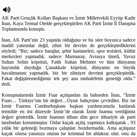
AK Parti Gençlik Kolları Başkanı ve İzmir Milletvekili Eyyüp Kadir
İnan, Kaya Termal Otelde gerçekleştirilen AK Parti İzmir İl Danışma
Toplantısında konuştu.
İnan, AK Parti’nin 23 yaşında olduğunu ve bu süre boyunca sadece
maddi yatırımlar değil, zihni bir devrim de gerçekleştirdiklerini
söyledi; “Biz; sadece barajlar, şehir hastaneleri, spor tesisleri, kültür
merkezleri yapmadık. sadece Marmaray, Avrasya tüneli, Yavuz
Sultan Selim köprüsü, Fatih Sultan Mehmet ve tüm dünyanın
hayranlık duyduğu Çanakkale köprüsü, dünyanın en büyük
havalimanını yapmadık. biz bir zihniyet devrimi gerçekleştirdik.
Fakat değiştiremediğimiz tek şey ana muhalefetin genetiği oldu.”
dedi.
Konuşmalarında İzmir Fuar açılışından da bahseden İnan, “İzmir
Fuarı… Türkiye’nin bir değeri…Oyun bahçesine çevirdiler. Biz ise
İzmir Fuarına Cumhurbaşkanı başkan yardımcımızla katılarak
temsilde en üst düzeyde İzmir’de olarak İzmir fuarına verdiğimiz
değeri gösterdik. İzmir fuarının itibarı dün gece itibariyle ak parti
tarafından korunmuştur. Onlar kaçak açılış yapmaya kalkışarak , 93
yıllık bir geleneği bozmaya çalıştılar. bozdurmadık. Ama açılışınız
kaçak olursa yanınıza oturan ise kriminal bir ahlaksız olur. onu da