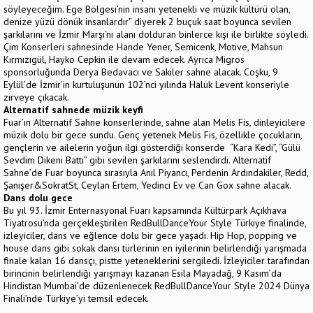
söyleyeceğim. Ege Bölgesi’nin insanı yetenekli ve müzik kültürü olan,
denize yüzü dönük insanlardır” diyerek 2 buçuk saat boyunca sevilen
şarkılarını ve İzmir Marşı’nı alanı dolduran binlerce kişi ile birlikte söyledi.
Çim Konserleri sahnesinde Hande Yener, Semicenk, Motive, Mahsun
Kırmızıgül, Hayko Cepkin ile devam edecek. Ayrıca Migros
sponsorluğunda Derya Bedavacı ve Sakiler sahne alacak. Coşku, 9
Eylül’de İzmir’in kurtuluşunun 102’nci yılında Haluk Levent konseriyle
zirveye çıkacak.
Alternatif sahnede müzik keyfi
Fuar’ın Alternatif Sahne konserlerinde, sahne alan Melis Fis, dinleyicilere
müzik dolu bir gece sundu. Genç yetenek Melis Fis, özellikle çocukların,
gençlerin ve ailelerin yoğun ilgi gösterdiği konserde “Kara Kedi”, “Gülü
Sevdim Dikeni Battı” gibi sevilen şarkılarını seslendirdi. Alternatif
Sahne’de Fuar boyunca sırasıyla Anıl Piyancı, Perdenin Ardındakiler, Redd,
Şanışer&SokratSt, Ceylan Ertem, Yedinci Ev ve Can Gox sahne alacak.
Dans dolu gece
Bu yıl 93. İzmir Enternasyonal Fuarı kapsamında Kültürpark Açıkhava
Tiyatrosu’nda gerçekleştirilen RedBullDanceYour Style Türkiye finalinde,
izleyiciler, dans ve eğlence dolu bir gece yaşadı. Hip Hop, popping ve
house dans gibi sokak dansı türlerinin en iyilerinin belirlendiği yarışmada
finale kalan 16 dansçı, pistte yeteneklerini sergiledi. İzleyiciler tarafından
birincinin belirlendiği yarışmayı kazanan Esila Mayadağ, 9 Kasım’da
Hindistan Mumbai'de düzenlenecek RedBullDanceYour Style 2024 Dünya
Finali’nde Türkiye’yi temsil edecek.