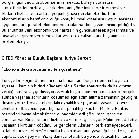
borçlar gibi yakıcı problemlerimiz mevcut. Dolayısıyla seçim
atmosferinden hızlıca çıkarak ekonomi yönetiminin belirlenmesi ve
iktidarın hızlıca bu alanlara yoğunlaşması gerekmektedir. Tüm
ekonomistlerin hemfikir olduğu konu, bilimsel kriterlere uygun, evrensel
uygulamalara paralel ekonomi politikalarına dönüş zamanının geldiğidir.
Bu anlamda yeni ekonomik yol haritasının güncellenerek açıklanması ve
piyasalara güven verici mesajlar verilerek çalışmalara başlanmasını
beklemekteyiz.
GİFED Yönetim Kurulu Başkanı Huriye Serter:
“Ekonomideki sorunlar acilen çözülmeli”
Türkiye bir seçim dönemini daha tamamladı. Seçim dönemi boyunca
siyaset ülkemizin birinci gündemi oldu. Seçim sonucunda da halkımızın
verdiği karara saygı duyuyoruz. Artık başta ekonomi olmak üzere birçok
alanda yaşanan sorunların çözülmesi için adım atılma zamanının geldiğini
düşünüyoruz. Döviz kurlarındaki oynaklık ve piyasada yaşanan döviz
sıkıntısı, enflasyonun yarattığı hayat pahalılığı, Faizler, Merkez Bankası
rezervleri başta olmak üzere ekonomide acil çözülmesi gereken
sorunlar var. Bu sorunların hızlıca çözülmesi gerekiyor. Eğitim ve adalette
yaşanan sıkıntıların çözümü ile gençlerin ülkelerini terk etmeyecekleri,
refah dolu ve geleceğe umutla bakan insanların yaşadığı bir ülke için de
yapılacak çok şey var. Biz iş dünyası olarak bu yönde atılacak her türlü