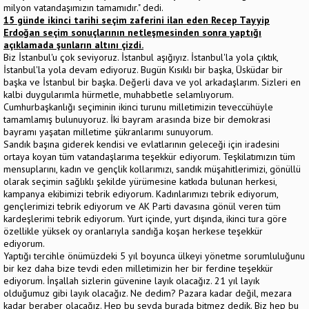
milyon vatandaşımızın tamamıdır." dedi.
15 günde ikinci tarihi seçim zaferini ilan eden Recep Tayyip
Erdoğan seçim sonuçlarının netleşmesinden sonra yaptığı
açıklamada şunların altını çizdi.
Biz İstanbul'u çok seviyoruz. İstanbul aşığıyız. İstanbul'la yola çıktık,
İstanbul'la yola devam ediyoruz. Bugün Kısıklı bir başka, Üsküdar bir
başka ve İstanbul bir başka. Değerli dava ve yol arkadaşlarım. Sizleri en
kalbi duygularımla hürmetle, muhabbetle selamlıyorum.
Cumhurbaşkanlığı seçiminin ikinci turunu milletimizin teveccühüyle
tamamlamış bulunuyoruz. İki bayram arasında bize bir demokrasi
bayramı yaşatan milletime şükranlarımı sunuyorum.
Sandık başına giderek kendisi ve evlatlarının geleceği için iradesini
ortaya koyan tüm vatandaşlarıma teşekkür ediyorum. Teşkilatımızın tüm
mensuplarını, kadın ve gençlik kollarımızı, sandık müşahitlerimizi, gönüllü
olarak seçimin sağlıklı şekilde yürümesine katkıda bulunan herkesi,
kampanya ekibimizi tebrik ediyorum. Kadınlarımızı tebrik ediyorum,
gençlerimizi tebrik ediyorum ve AK Parti davasına gönül veren tüm
kardeşlerimi tebrik ediyorum. Yurt içinde, yurt dışında, ikinci tura göre
özellikle yüksek oy oranlarıyla sandığa koşan herkese teşekkür
ediyorum.
Yaptığı tercihle önümüzdeki 5 yıl boyunca ülkeyi yönetme sorumluluğunu
bir kez daha bize tevdi eden milletimizin her bir ferdine teşekkür
ediyorum. İnşallah sizlerin güvenine layık olacağız. 21 yıl layık
olduğumuz gibi layık olacağız. Ne dedim? Pazara kadar değil, mezara
kadar beraber olacağız. Hep bu sevda burada bitmez dedik. Biz hep bu