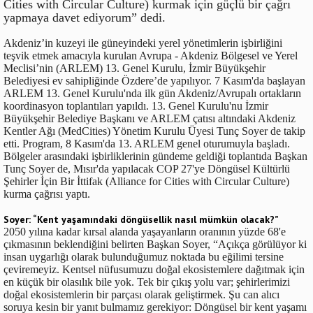
Cities with Circular Culture) kurmak için güçlü bir çağrı
yapmaya davet ediyorum” dedi.
Akdeniz’in kuzeyi ile güneyindeki yerel yönetimlerin işbirliğini
teşvik etmek amacıyla kurulan Avrupa - Akdeniz Bölgesel ve Yerel
Meclisi’nin (ARLEM) 13. Genel Kurulu, İzmir Büyükşehir
Belediyesi ev sahipliğinde Özdere’de yapılıyor. 7 Kasım'da başlayan
ARLEM 13. Genel Kurulu'nda ilk gün Akdeniz/Avrupalı ortakların
koordinasyon toplantıları yapıldı. 13. Genel Kurulu'nu İzmir
Büyükşehir Belediye Başkanı ve ARLEM çatısı altındaki Akdeniz
Kentler Ağı (MedCities) Yönetim Kurulu Üyesi Tunç Soyer de takip
etti. Program, 8 Kasım'da 13. ARLEM genel oturumuyla başladı.
Bölgeler arasındaki işbirliklerinin gündeme geldiği toplantıda Başkan
Tunç Soyer de, Mısır'da yapılacak COP 27'ye Döngüsel Kültürlü
Şehirler İçin Bir İttifak (Alliance for Cities with Circular Culture)
kurma çağrısı yaptı.
Soyer: “Kent yaşamındaki döngüsellik nasıl mümkün olacak?”
2050 yılına kadar kırsal alanda yaşayanların oranının yüzde 68'e
çıkmasının beklendiğini belirten Başkan Soyer, “Açıkça görülüyor ki
insan uygarlığı olarak bulunduğumuz noktada bu eğilimi tersine
çeviremeyiz. Kentsel nüfusumuzu doğal ekosistemlere dağıtmak için
en küçük bir olasılık bile yok. Tek bir çıkış yolu var; şehirlerimizi
doğal ekosistemlerin bir parçası olarak geliştirmek. Şu can alıcı
soruya kesin bir yanıt bulmamız gerekiyor: Döngüsel bir kent yaşamı