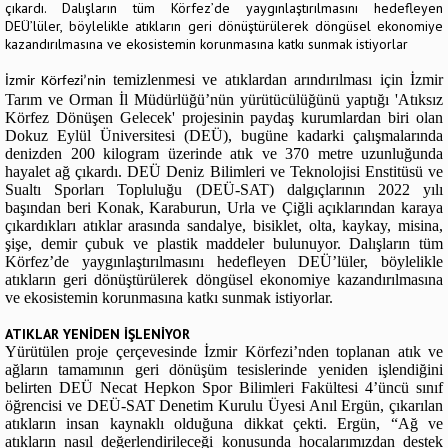
çıkardı. Dalışların tüm Körfez’de yaygınlaştırılmasını hedefleyen
DEÜ’lüler, böylelikle atıkların geri dönüştürülerek döngüsel ekonomiye
kazandırılmasına ve ekosistemin korunmasına katkı sunmak istiyorlar
temizlenmesi ve atıklardan arındırılması için İzmir
İzmir Körfezi’nin
Tarım ve Orman İl Müdürlüğü’nün yürütücülüğünü yaptığı 'Atıksız
Körfez Dönüşen Gelecek' projesinin paydaş kurumlardan biri olan
Dokuz Eylül Üniversitesi (DEÜ), bugüne kadarki çalışmalarında
denizden 200 kilogram üzerinde atık ve 370 metre uzunluğunda
hayalet ağ çıkardı. DEÜ Deniz Bilimleri ve Teknolojisi Enstitüsü ve
Sualtı Sporları Topluluğu (DEÜ-SAT) dalgıçlarının 2022 yılı
başından beri Konak, Karaburun, Urla ve Çiğli açıklarından karaya
çıkardıkları atıklar arasında sandalye, bisiklet, olta, kaykay, misina,
şişe, demir çubuk ve plastik maddeler bulunuyor. Dalışların tüm
Körfez’de yaygınlaştırılmasını hedefleyen DEÜ’lüler, böylelikle
atıkların geri dönüştürülerek döngüsel ekonomiye kazandırılmasına
ve ekosistemin korunmasına katkı sunmak istiyorlar.
ATIKLAR YENİDEN İŞLENİYOR
Yürütülen proje çerçevesinde İzmir Körfezi’nden toplanan atık ve
ağların tamamının geri dönüşüm tesislerinde yeniden işlendiğini
belirten DEÜ Necat Hepkon Spor Bilimleri Fakültesi 4’üncü sınıf
öğrencisi ve DEÜ-SAT Denetim Kurulu Üyesi Anıl Ergün, çıkarılan
atıkların insan kaynaklı olduğuna dikkat çekti. Ergün, “Ağ ve
atıkların nasıl değerlendirileceği konusunda hocalarımızdan destek