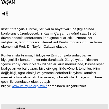
YAŞAM
Institut français Türkiye, “Arı varsa hayat var!” başlığı altında
konferans düzenleyecek.
9 Kasım Çarşamba günü saat 19.30
düzenlenecek konferansın konuşmacısı arıcılık uzmanı, arı
yetiştiricisi, tarih profesörü Jean-Paul Burdy, moderatörü ise tarım
ekonomisti Prof. Dr. Tayfun Özkaya olacak.
Konferansta Fransa, Türkiye ve tüm dünyada arılar, bal ve
biyoçeşitlilik konuları üzerinde durulacak. 21. yüzyıldan itibaren
“çevre koruyucusu” olarak bilinen arıların merkezinde, küreselleşen
kraliçe arı ve bal pazarı, biyolojik çeşitliliğe yönelik tehditler, iklim
değişikliği, agro-ekoloji ve çevresel seferberlik eylemi konuları
mercek altına alınacak. Herkese açık bu etkinlik Türkçe simültane
çeviri ile sunulacak olup, detaylı
bilgiye
www.ifturquie.org/izmir
adresinden ulaşabilirsiniz.
Adınız