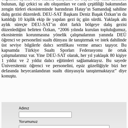
bulunan, ilgi çekici su altı oluşumları ve canlı çeşitliliği bakımından
zengin türleri ekosisteminde barındıran Hatay’ın Samandağ sahiline
dalış gezisi düzenledi. DEU-SAT Başkanı Deniz Başak Özkan’ın da
katıldığı 10 kişilik ekip ile yapılan gezi üç gün sürdü. Yaklaşık altı
aylık süreçte DEU-SAT’ın dört farklı bölgeye dalış gezisi
düzenlediğini belirten Özkan, “2006 yılında kurulan topluluğumuz,
ekosistemin korunmasına yönelik çalışmalarının yanında DEÜ
öğrenci ve personelini sualtı dünyası ile tanıştırmak ve istek dahilinde
üst seviye bilgilerle dalıcı sertifikası verme amacı taşıyor. Bu
kapsamda Türkiye Sualtı Sporları Federasyonu ile ortak
çalışmalarımız var. Yine DEÜ-SAT olarak, her yıl yaklaşık 80 kişiye
1 yıldız ve 2 yıldız dalıcı eğitimleri sağlamaktayız. Bu sayede
Üniversitemiz öğrenci ve personelini, eşsiz güzelliğiyle bizi her
defasında heyecanlandıran sualtı dünyasıyla tanıştırmaktayız” diye
konuştu.
Adınız
Yorumunuz