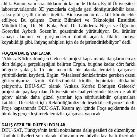
aldık. Bunun yanı sıra atıkların bir kısmı ile Dokuz Eylül Üniversitesi
laboratuvarlarında 3D yazıcılarla doğada geri dönüştürülebilir
kasa,
saksı gibi
çeşitli ürünler ürettik. Bir kısmından da aktif kömür elde
ediliyor. Bu çalışma, Deniz Bilimleri ve Teknolojisi Enstitüsü
Müdürü Doç. Dr. Nil Kula, Prof. Dr. Gökdeniz Neşer ve Öğretim
Görevlisi Ayberk Sözen’in gözetiminde yürütülüyor. Bu ürünler
sanayi alanının ve girişimcilerin önünü açacak fikirler ortaya
koyabildiği gibi, ihtiyaç sahipleri için de değerlendirilebiliyor” dedi.
FOÇA’DA DALIŞ YAPILACAK
‘Atıksız Körfez dönüşen Gelecek’ projesi kapsamında dalışların en az
dört dalgıçla gerçekleştiğini belirten Ergün, bugüne kadar dört farklı
bölgede yaklaşık 15 bin metrelik bir alanda temizlik çalışması
yürüttüklerini kaydetti. Ergün, “Maalesef denizlerimize gereken özeni
göstermiyoruz. İzmir Körfezi’ndeki kirlilik hepimizin dikkatini
çekiyordu. DEÜ-SAT olarak ‘Atıksız Körfez Dönüşen Gelecek’
projesinin paydaşı olan Üniversitemiz faaliyetlerinde bizler de aktif
görev alarak daha güzel yarınlar için sürdürülebilir çalışmalara
katıldık. Destekleri için Rektörlüğümüze de teşekkür ediyoruz” dedi.
Proje kapsamında DEÜ-SAT, Kasım ayı içinde Foça açıklarında da
bir dalış gerçekleştirerek temizlik çalışması yapacak.
DALIŞ GEZİLERİ DÜZENLİYORLAR
DEU-SAT, Türkiye’nin farklı noktalarına dalış gezileri de düzenliyor.
Topluluk üyeleri son olarak, dünyanın en büyük fay hattı üzerinde