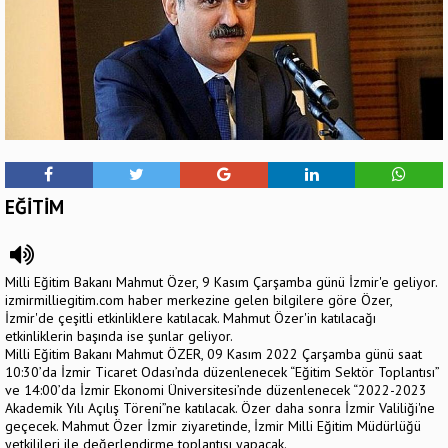
EĞİTİM
Milli Eğitim Bakanı Mahmut Özer, 9 Kasım Çarşamba günü İzmir'e geliyor.
izmirmilliegitim.com haber merkezine gelen bilgilere göre Özer,
İzmir'de çeşitli etkinliklere katılacak. Mahmut Özer'in katılacağı
etkinliklerin başında ise şunlar geliyor.
Milli Eğitim Bakanı Mahmut ÖZER, 09 Kasım 2022 Çarşamba günü saat
10:30’da İzmir Ticaret Odası’nda düzenlenecek “Eğitim Sektör Toplantısı”
ve 14:00’da İzmir Ekonomi Üniversitesi’nde düzenlenecek “2022-2023
Akademik Yılı Açılış Töreni”ne katılacak. Özer daha sonra İzmir Valiliği'ne
geçecek. Mahmut Özer İzmir ziyaretinde, İzmir Milli Eğitim Müdürlüğü
yetkilileri ile değerlendirme toplantısı yapacak.