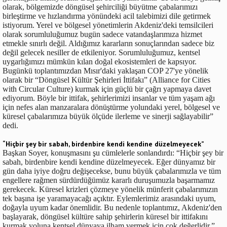
olarak, bölgemizde döngüsel şehirciliği büyütme çabalarımızı
birleştirme ve hızlandırma yönündeki acil talebimizi dile getirmek
istiyorum. Yerel ve bölgesel yönetimlerin Akdeniz'deki temsilcileri
olarak sorumluluğumuz bugün sadece vatandaşlarımıza hizmet
etmekle sınırlı değil. Aldığımız kararların sonuçlarından sadece biz
değil gelecek nesiller de etkileniyor. Sorumluluğumuz, kentsel
uygarlığımızı mümkün kılan doğal ekosistemleri de kapsıyor.
Bugünkü toplantımızdan Mısır'daki yaklaşan COP 27'ye yönelik
olarak bir “Döngüsel Kültür Şehirleri İttifakı” (Alliance for Cities
with Circular Culture) kurmak için güçlü bir çağrı yapmaya davet
ediyorum. Böyle bir ittifak, şehirlerimizi insanlar ve tüm yaşam ağı
için nefes alan manzaralara dönüştürme yolundaki yerel, bölgesel ve
küresel çabalarımıza büyük ölçüde ilerleme ve sinerji sağlayabilir”
dedi.
“Hiçbir şey bir sabah, birdenbire kendi kendine düzelmeyecek”
Başkan Soyer, konuşmasını şu cümlelerle sonlandırdı: “Hiçbir şey bir
sabah, birdenbire kendi kendine düzelmeyecek. Eğer dünyamız bir
gün daha iyiye doğru değişecekse, bunu büyük çabalarımızla ve tüm
engellere rağmen sürdürdüğümüz kararlı duruşumuzla başarmamız
gerekecek. Küresel krizleri çözmeye yönelik münferit çabalarımızın
tek başına işe yaramayacağı açıktır. Eylemlerimiz arasındaki uyum,
doğayla uyum kadar önemlidir. Bu nedenle toplantımız, Akdeniz'den
başlayarak, döngüsel kültüre sahip şehirlerin küresel bir ittifakını
kurmak yoluna kentsel dünyaya ilham vermek için çok değerlidir.”