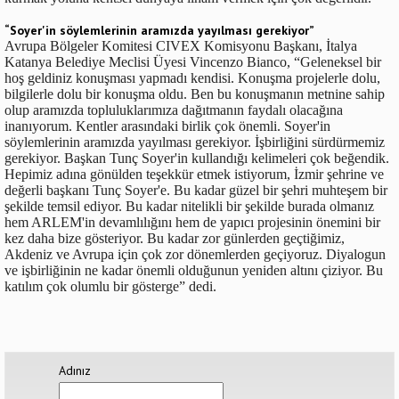
“Soyer'in söylemlerinin aramızda yayılması gerekiyor”
Avrupa Bölgeler Komitesi CIVEX Komisyonu Başkanı, İtalya
Katanya Belediye Meclisi Üyesi Vincenzo Bianco, “Geleneksel bir
hoş geldiniz konuşması yapmadı kendisi. Konuşma projelerle dolu,
bilgilerle dolu bir konuşma oldu. Ben bu konuşmanın metnine sahip
olup aramızda topluluklarımıza dağıtmanın faydalı olacağına
inanıyorum. Kentler arasındaki birlik çok önemli. Soyer'in
söylemlerinin aramızda yayılması gerekiyor. İşbirliğini sürdürmemiz
gerekiyor. Başkan Tunç Soyer'in kullandığı kelimeleri çok beğendik.
Hepimiz adına gönülden teşekkür etmek istiyorum, İzmir şehrine ve
değerli başkanı Tunç Soyer'e. Bu kadar güzel bir şehri muhteşem bir
şekilde temsil ediyor. Bu kadar nitelikli bir şekilde burada olmanız
hem ARLEM'in devamlılığını hem de yapıcı projesinin önemini bir
kez daha bize gösteriyor. Bu kadar zor günlerden geçtiğimiz,
Akdeniz ve Avrupa için çok zor dönemlerden geçiyoruz. Diyalogun
ve işbirliğinin ne kadar önemli olduğunun yeniden altını çiziyor. Bu
katılım çok olumlu bir gösterge” dedi.
Adınız