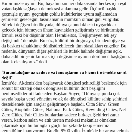
Birbirimizle uyum. Bu, hayatımızın her dakikasında herkes için eşit
vatandaşlık sağlayan demokrasi anlamına gelir. Üçüncü başlık,
geçmişle uyum, geçmişin çoklu kültürlerine uyum sağlamadan
şehirlerin geleceğini tasarlamanın mümkün olmadığını vurgular.
Sürekli değişen bir dünyada, dünya çapındaki eski uygarlıklar
gelecek için bitmeyen ilham kaynakları geliştirmiş ve biriktirmiştir.
İzmirli eski bir düşünür olan Herakleitos, 'Değişmeyen tek şey
değişimdir' demiştir. Bu söz, kültürü bir dogmaya, bir ideolojiye ya
da baskıcı tahakküme dönüştürebilecek tüm olasılıkları engeller. Bu
nedenle, dünyanın diğer şehirleri ile ittifak halinde değişime açık,
daha adil bir şehir kurmak için değişimle uyumu dördüncü başlığımız
olarak ele alıyoruz” dedi.
“Sorumluluğumuz sadece vatandaşlarımıza hizmet etmekle sınırlı
değil”
İzmir'de, Akdeniz'den başlayarak döngüsel şehirciliği beslemek için
somut bir strateji olarak döngüsel kültürün dört başlığını
benimsediklerini ifade eden Başkan Soyer, “Dünya çapında çok
sayıda başka yerel yönetim ve ağ da döngüsel kültüre sahip şehirleri
desteklemek için araçlar geliştirmeye başladı. Citta Slow, Green
Cities, Biophilic Cities, National Park Cities, Rewilding Cities, Net
Zero Cities, Fair Cities bunlardan sadece birkaçı. Şehirleri zarar
veren, karbon salan ve atık üreten merkezi mekanlar olmaktan
çıkarmak için bu tür ağları güçlü bir şekilde takip etmemiz
gerektiğine inanıyorum. Bugün 8500 yıllık İzmir’de bir araya gelmiş