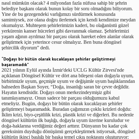
nasıl mümkün olacak? 4 milyondan fazla nüfusa sahip bir şehrin
belediye başkanı olarak bunun kolay bir soru olmadığını biliyorum.
Yine de bu gezegendeki varlığımızı sürdürmek konusunda
samimiysek, zor olana doğru ilerlemek için kendi kendimize meydan
okumalıyız. Muhteşem şehirlerimizin kaderi, bu olağanüstü güzel
yerkürenin kanser hücreleri gibi davranmak olamaz. Şehirlerimizi
yaşam ağının ayrılmaz bir parçası olarak hareket eden alanlar olarak
geliştirmek için yeterince cesur olmalıyız. Ben buna döngüsel
şehircilik diyorum” dedi.
“Doğayı bir bütün olarak kucaklayan şehirler geliştirmeyi
başaramadık”
2021 yılının Eylül ayında İzmir'deki UCLG Kültür Zirvesi'nde
açıklanan Döngüsel Kültür ve dört ana bileşeni olan doğayla uyum,
birbirimizle uyum, geçmişle uyum ve değişimle uyum başlıklarından
bahseden Başkan Soyer, “Doğa, insanlığı saran bir çevre değildir.
Hayatın kendisidir. Doğayı onun merkezindeymişiz gibi
tanımlayamayız. Onun sadece bir parçası olduğumuzu kabul
etmeliyiz. Bugün, doğayı bir bütün olarak kucaklayan şehirler
geliştirmeyi başaramadık. Buradan çağımızın çoklu krizleri doğdu:
İklim krizi, biyo-çeşitlilik krizi, plastik krizi ve diğerleri. Bu nedenle
döngüsel kültürün ilk başlığı, doğayla uyum üzerine kuruludur ve
doğa-haklarına verdiğimiz değeri arttırır. Dünyanın bu kadar çok
gereksinim duyduğu dönüşümü gerçekleştirmek istiyorsak, döngüsel
kültürün ikinci başlığı bir başka temel çıkış noktasını oluşturuyor: