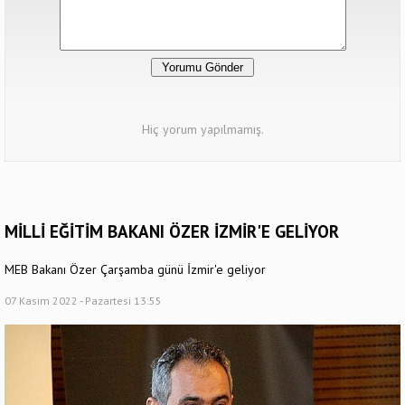
Hiç yorum yapılmamış.
MİLLİ EĞİTİM BAKANI ÖZER İZMİR'E GELİYOR
MEB Bakanı Özer Çarşamba günü İzmir'e geliyor
07 Kasım 2022 - Pazartesi 13:55