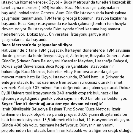
istasyonla hizmet verecek Üçyol – Buca Metrosu’nda tünelleri kazacak ilk
tünel açma makinesi (TBM) kuruldu. Buca Metrosu için çalışmaların
başladığı noktalardan General Asım Gündüz İstasyonu’nda kazık çakma
çalışmaları tamamlandı. TBM’lerin gireceği bölümün istasyon kazılarına
başlandı. Buca Koop istasyonunda ise kazık çakma işlemleri tüm hızıyla
devam ediyor. Bu istasyonda Ekim ayında tünel kazısına başlanması
hedefleniyor. Dokuz Eylül Üniversitesi İstasyonu şantiye alanı
çalışmalarına da başlandı.
Buca Metrosu'nda çalışmalar sürüyor
Hat üzerinde 3 tane TBM çalışacak. İlerleyen dönemlerde TBM sayısının
dörde çıkması da hedefleniyor. Üçyol, Zafertepe, Bozyaka, General Asım
Gündüz, Şirinyer, Buca Belediyesi, Kasaplar Meydanı, Hasanağa Bahçesi,
Dokuz Eylül Üniversitesi, Buca Koop ve Çamlıkule istasyonlarının
bulunduğu Buca Metrosu, Fahrettin Altay-Bornova arasında çalışan
mevcut metro hattı ile Üçyol İstasyonu'nda, İZBAN hattı ile Şirinyer'de
entegre olacak. Bu hat üzerinde tren setleri sürücüsüz olarak hizmet
verecek. Yaklaşık 305 milyon Euro değerinde araç alımı yapılacak. Dokuz
Eylül Üniversitesi istasyonunda 240 araçlık otopark bulunacak. Hat
işletmeye açıldığında günlük yolcu sayısının 400 bin olması bekleniyor.
Soyer: “İzmir’i demir ağlarla örmeye devam edeceğiz”
İzmir Büyükşehir Belediye Başkanı Tunç Soyer, “Buca Metrosu İzmir
tarihinin en büyük ölçekli ve pahalı projesi. 2026 yılının ilk aylarında bu
hattı bitirmek istiyoruz. 13,5 kilometrelik bu hat, 11 istasyondan oluşuyor.
Günde 400 bin yolcu taşımayı hedefliyoruz. Dünyanın en verimli
projelerinden biri olacak. İzmir'in en kalabalık ve trafiğin en sıkışık olduğu