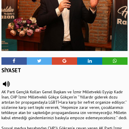
SİYASET
AK Parti Gençlik Kolları Genel Başkanı ve İzmir Milletvekili Eyyüp Kadir
İnan, CHP İzmir Milletvekili Gökçe Gökçen’in ‘’Yıllardır giderek dozu
artırılan bir propagandayla LGBTİ+lara karşı bir nefret organize ediliyor.’’
sözlerine karşı sert tepki vererek, ‘’Hepimize zarar veren, çocuklarımızı
tehlikeye atan bir sapkınlığın propagandasına izin vermeyeceğiz. Milletin
kabul etmediği gündemlerinizi baskıyla empoze edemeyeceksiniz.’’ dedi.
Sosyal medya hesabından CHP’li Gökçen’e cevap veren AK Parti İzmir