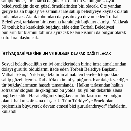
sahiplerine eşit miktarda dağıtılacak olan un ve bulgur, sosyal
belediyeciliğin de en güzel örneklerinden biri olacak. Öte yandan
geriye kalan buğday ve samanlar ise satılıp belediyeye kaynak olarak
kullanılacak. Atalık tohumları da yaşatmaya devam eden Torbalı
Belediyesi, tarlaların bir kısmına karakılçık buğdayı ekmişti. Yaklaşık
50 tonluk bir karakılçık buğdayı elde eden Torbalı Belediyesi
bunların bir kısmını tohuma ayıracak kalan kısmını da bulgur olarak
sofralara ulaştıracak.
İHTİYAÇ SAHİPLERİNE UN VE BULGUR OLARAK DAĞITILACAK
Sosyal belediyeciliğin en iyi örneklerinden birine imza atmalarından
dolayı gururlu olduklarını ifade eden Torbalı Belediye Başkanı
Mithat Tekin, “Yılda üç defa ürün alınabilen bereketli topraklara
sahip güzel ilçemiz Torbalı'da ekimini yaptığımız Karakılçık ve diğer
tür buğdaylarımızın hasadı tamamlandı. ‘Halkın tarlasından halkın
sofrasına’ sloganı ile çıktığımız bu yolda, bu yıl bin dekarlık alana
buğday ektik. Hasat ettiğimiz buğdayların bir kısmı un ve bulgur
olarak halkın sofrasına ulaşacak. Tüm Türkiye’ye örnek olan
projemizin büyüyerek devam etmesi bizi gururlandırıyor” ifadelerini
kullandı.