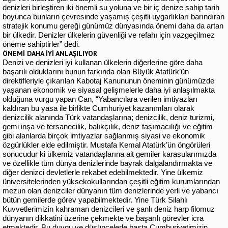
denizleri birleştiren iki önemli su yoluna ve bir iç denize sahip tarih
boyunca bunların çevresinde yaşamış çeşitli uygarlıkları barındıran
stratejik konumu gereği günümüz dünyasında önemi daha da artan
bir ülkedir. Denizler ülkelerin güvenliği ve refahı için vazgeçilmez
öneme sahiptirler” dedi.
ÖNEMİ DAHA İYİ ANLAŞILIYOR
Denizi ve denizleri iyi kullanan ülkelerin diğerlerine göre daha
başarılı olduklarını bunun farkında olan Büyük Atatürk’ün
direktifleriyle çıkarılan Kabotaj Kanununun öneminin günümüzde
yaşanan ekonomik ve siyasal gelişmelerle daha iyi anlaşılmakta
olduğuna vurgu yapan Can, “Yabancılara verilen imtiyazları
kaldıran bu yasa ile birlikte Cumhuriyet kazanımları olarak
denizcilik alanında Türk vatandaşlarına; denizcilik, deniz turizmi,
gemi inşa ve tersanecilik, balıkçılık, deniz taşımacılığı ve eğitim
gibi alanlarda birçok imtiyazlar sağlanmış siyasi ve ekonomik
özgürlükler elde edilmiştir. Mustafa Kemal Atatürk’ün öngörüleri
sonucudur ki ülkemiz vatandaşlarına ait gemiler karasularımızda
ve özellikle tüm dünya denizlerinde bayrak dalgalandırmakta ve
diğer denizci devletlerle rekabet edebilmektedir. Yine ülkemiz
üniversitelerinden yüksekokullarından çeşitli eğitim kurumlarından
mezun olan denizciler dünyanın tüm denizlerinde yerli ve yabancı
bütün gemilerde görev yapabilmektedir. Yine Türk Silahlı
Kuvvetlerimizin kahraman denizcileri ve şanlı deniz harp filomuz
dünyanın dikkatini üzerine çekmekte ve başarılı görevler icra
etmektedir. Bu duygu ve düşüncelerle başta Cumhuriyetimizin