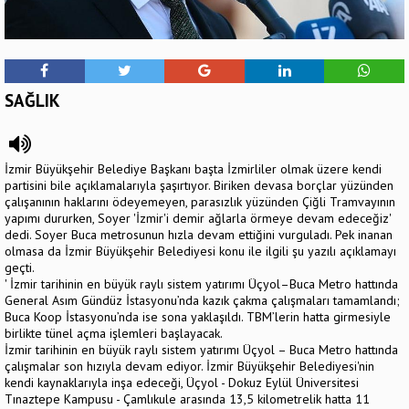
SAĞLIK
İzmir Büyükşehir Belediye Başkanı başta İzmirliler olmak üzere kendi
partisini bile açıklamalarıyla şaşırtıyor. Biriken devasa borçlar yüzünden
çalışanının haklarını ödeyemeyen, parasızlık yüzünden Çiğli Tramvayının
yapımı dururken, Soyer 'İzmir'i demir ağlarla örmeye devam edeceğiz'
dedi. Soyer Buca metrosunun hızla devam ettiğini vurguladı. Pek inanan
olmasa da İzmir Büyükşehir Belediyesi konu ile ilgili şu yazılı açıklamayı
geçti.
' İzmir tarihinin en büyük raylı sistem yatırımı Üçyol–Buca Metro hattında
General Asım Gündüz İstasyonu’nda kazık çakma çalışmaları tamamlandı;
Buca Koop İstasyonu’nda ise sona yaklaşıldı. TBM’lerin hatta girmesiyle
birlikte tünel açma işlemleri başlayacak.
İzmir tarihinin en büyük raylı sistem yatırımı Üçyol – Buca Metro hattında
çalışmalar son hızıyla devam ediyor. İzmir Büyükşehir Belediyesi'nin
kendi kaynaklarıyla inşa edeceği, Üçyol - Dokuz Eylül Üniversitesi
Tınaztepe Kampusu - Çamlıkule arasında 13,5 kilometrelik hatta 11