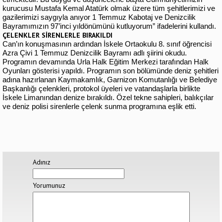
kurucusu Mustafa Kemal Atatürk olmak üzere tüm şehitlerimizi ve
gazilerimizi saygıyla anıyor 1 Temmuz Kabotaj ve Denizcilik
Bayramımızın 97’inci yıldönümünü kutluyorum” ifadelerini kullandı.
ÇELENKLER SİRENLERLE BIRAKILDI
Can’ın konuşmasının ardından İskele Ortaokulu 8. sınıf öğrencisi
Azra Çivi 1 Temmuz Denizcilik Bayramı adlı şiirini okudu.
Programın devamında Urla Halk Eğitim Merkezi tarafından Halk
Oyunları gösterisi yapıldı. Programın son bölümünde deniz şehitleri
adına hazırlanan Kaymakamlık, Garnizon Komutanlığı ve Belediye
Başkanlığı çelenkleri, protokol üyeleri ve vatandaşlarla birlikte
İskele Limanından denize bırakıldı. Özel tekne sahipleri, balıkçılar
ve deniz polisi sirenlerle çelenk sunma programına eşlik etti.
Adınız
Yorumunuz