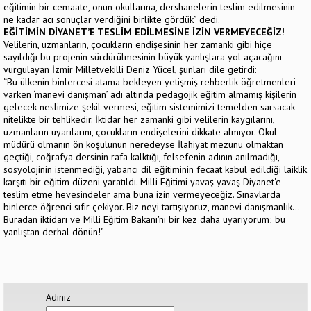
eğitimin bir cemaate, onun okullarına, dershanelerin teslim edilmesinin
ne kadar acı sonuçlar verdiğini birlikte gördük” dedi.
EĞİTİMİN DİYANET’E TESLİM EDİLMESİNE İZİN VERMEYECEĞİZ!
Velilerin, uzmanların, çocukların endişesinin her zamanki gibi hiçe
sayıldığı bu projenin sürdürülmesinin büyük yanlışlara yol açacağını
vurgulayan İzmir Milletvekilli Deniz Yücel, şunları dile getirdi:
“Bu ülkenin binlercesi atama bekleyen yetişmiş rehberlik öğretmenleri
varken ‘manevi danışman’ adı altında pedagojik eğitim almamış kişilerin
gelecek neslimize şekil vermesi, eğitim sistemimizi temelden sarsacak
nitelikte bir tehlikedir. İktidar her zamanki gibi velilerin kaygılarını,
uzmanların uyarılarını, çocukların endişelerini dikkate almıyor. Okul
müdürü olmanın ön koşulunun neredeyse İlahiyat mezunu olmaktan
geçtiği, coğrafya dersinin rafa kalktığı, felsefenin adının anılmadığı,
sosyolojinin istenmediği, yabancı dil eğitiminin fecaat kabul edildiği laiklik
karşıtı bir eğitim düzeni yaratıldı. Milli Eğitimi yavaş yavaş Diyanet'e
teslim etme hevesindeler ama buna izin vermeyeceğiz. Sınavlarda
binlerce öğrenci sıfır çekiyor. Biz neyi tartışıyoruz, manevi danışmanlık...
Buradan iktidarı ve Milli Eğitim Bakanı'nı bir kez daha uyarıyorum; bu
yanlıştan derhal dönün!”
Adınız