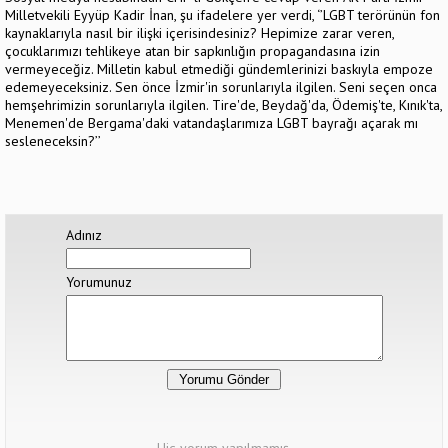
Milletvekili Eyyüp Kadir İnan, şu ifadelere yer verdi, ‘’LGBT terörünün fon
kaynaklarıyla nasıl bir ilişki içerisindesiniz? Hepimize zarar veren,
çocuklarımızı tehlikeye atan bir sapkınlığın propagandasına izin
vermeyeceğiz. Milletin kabul etmediği gündemlerinizi baskıyla empoze
edemeyeceksiniz. Sen önce İzmir'in sorunlarıyla ilgilen. Seni seçen onca
hemşehrimizin sorunlarıyla ilgilen. Tire'de, Beydağ'da, Ödemiş'te, Kınık'ta,
Menemen'de Bergama'daki vatandaşlarımıza LGBT bayrağı açarak mı
sesleneceksin?’’
Adınız
Yorumunuz