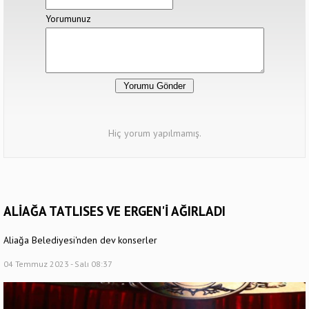
Yorumunuz
Hiç yorum yapılmamış.
ALİAĞA TATLISES VE ERGEN'İ AĞIRLADI
Aliağa Belediyesi'nden dev konserler
04 Temmuz 2023 - Salı 08:37