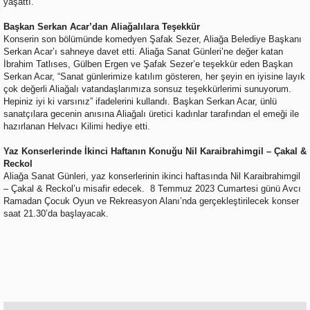
yaşattı.
Başkan Serkan Acar’dan Aliağalılara Teşekkür
Konserin son bölümünde komedyen Şafak Sezer, Aliağa Belediye Başkanı
Serkan Acar’ı sahneye davet etti. Aliağa Sanat Günleri’ne değer katan
İbrahim Tatlıses, Gülben Ergen ve Şafak Sezer’e teşekkür eden Başkan
Serkan Acar, “Sanat günlerimize katılım gösteren, her şeyin en iyisine layık
çok değerli Aliağalı vatandaşlarımıza sonsuz teşekkürlerimi sunuyorum.
Hepiniz iyi ki varsınız” ifadelerini kullandı. Başkan Serkan Acar, ünlü
sanatçılara gecenin anısına Aliağalı üretici kadınlar tarafından el emeği ile
hazırlanan Helvacı Kilimi hediye etti.
Yaz Konserlerinde İkinci Haftanın Konuğu Nil Karaibrahimgil – Çakal &
Reckol
Aliağa Sanat Günleri, yaz konserlerinin ikinci haftasında Nil Karaibrahimgil
– Çakal & Reckol’u misafir edecek. 8 Temmuz 2023 Cumartesi günü Avcı
Ramadan Çocuk Oyun ve Rekreasyon Alanı’nda gerçekleştirilecek konser
saat 21.30’da başlayacak.