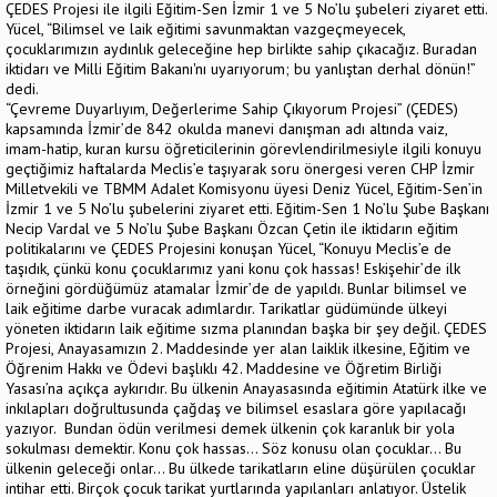
ÇEDES Projesi ile ilgili Eğitim-Sen İzmir 1 ve 5 No’lu şubeleri ziyaret etti.
Yücel, “Bilimsel ve laik eğitimi savunmaktan vazgeçmeyecek,
çocuklarımızın aydınlık geleceğine hep birlikte sahip çıkacağız. Buradan
iktidarı ve Milli Eğitim Bakanı'nı uyarıyorum; bu yanlıştan derhal dönün!”
dedi.
“Çevreme Duyarlıyım, Değerlerime Sahip Çıkıyorum Projesi” (ÇEDES)
kapsamında İzmir’de 842 okulda manevi danışman adı altında vaiz,
imam-hatip, kuran kursu öğreticilerinin görevlendirilmesiyle ilgili konuyu
geçtiğimiz haftalarda Meclis’e taşıyarak soru önergesi veren CHP İzmir
Milletvekili ve TBMM Adalet Komisyonu üyesi Deniz Yücel, Eğitim-Sen’in
İzmir 1 ve 5 No’lu şubelerini ziyaret etti. Eğitim-Sen 1 No’lu Şube Başkanı
Necip Vardal ve 5 No’lu Şube Başkanı Özcan Çetin ile iktidarın eğitim
politikalarını ve ÇEDES Projesini konuşan Yücel, “Konuyu Meclis’e de
taşıdık, çünkü konu çocuklarımız yani konu çok hassas! Eskişehir’de ilk
örneğini gördüğümüz atamalar İzmir’de de yapıldı. Bunlar bilimsel ve
laik eğitime darbe vuracak adımlardır. Tarikatlar güdümünde ülkeyi
yöneten iktidarın laik eğitime sızma planından başka bir şey değil. ÇEDES
Projesi, Anayasamızın 2. Maddesinde yer alan laiklik ilkesine, Eğitim ve
Öğrenim Hakkı ve Ödevi başlıklı 42. Maddesine ve Öğretim Birliği
Yasası’na açıkça aykırıdır. Bu ülkenin Anayasasında eğitimin Atatürk ilke ve
inkılapları doğrultusunda çağdaş ve bilimsel esaslara göre yapılacağı
yazıyor. Bundan ödün verilmesi demek ülkenin çok karanlık bir yola
sokulması demektir. Konu çok hassas... Söz konusu olan çocuklar... Bu
ülkenin geleceği onlar... Bu ülkede tarikatların eline düşürülen çocuklar
intihar etti. Birçok çocuk tarikat yurtlarında yapılanları anlatıyor. Üstelik