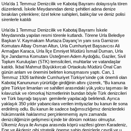
Urla’da 1 Temmuz Denizcilik ve Kabotaj Bayramı dolayısıyla tören
düzenlendi. İskele Meydanından deniz şehitleri adına denize
bırakılan çelenklere; özel tekne sahipleri, balıkçılar ve deniz polisi
sirenlerle katıldı
Urla’da 1 Temmuz Denizcilik ve Kabotaj Bayramı İskele
Meydanında yapılan resmi törenle kutlandı. Törene Urla Belediye
Başkan V. Kaymakam Murtaza Dayanç’ın yanı sıra Garnizon
Komutanı Albay Osman Altun, Urla Cumhuriyet Başsavcısı Ali
Armağan Karaca, Urla İlçe Emniyet Müdürü İsmail Duman, Urla
İlçe Jandarma Komutanı Üsteğmen Adem Aydoğdu, Gaziler, Sivil
Toplum Kuruluşları (STK) temsilcileri, muhtarlar ve vatandaşlar
katıldı. İkbal Mahmut Büyükkırcalı Ortaokulu Müdürü Önal Can
günün anlam ve önemini belirten konuşmasını yaptı. Can, 1
Temmuz 1926 tarihinde Cumhuriyet Türkiye’sinde çok önemli olan
Kabotaj Kanununun yürürlüğe girdiğinin altını çizerek, “Bu kanuna
göre Türkiye limanları ve sahilleri arasındaki yük,yolcu taşıması ile
kılavuzluk ve römorkaj hizmetlerinin bundan böyle Türk denizcileri
ve Türk bayrağı taşıyan gemilerle yapılacağı belirlendi. Ayrıca
yaklaşık 350 yıldır yabancılara verilen imtiyazlar bu kanun ile sona
erdirilmiş odlu. Bu kanun ile sadece bağımsızlığımız denizlerdeki
hükümranlık haklarımız perçinlenmemiş aynı zamanda
denizciliğimizin gelişmesi içinde bir dönüm noktası olmuştur.
Ülkemiz Asya ile Avrupa arasında köprü vazifesi gören Karadeniz,
Ege ve Akdeniz gibi stratejik öneme sahip denizlerle çevrili ve u