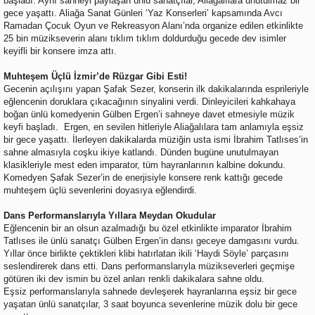
başladı. Aynı sahneyi paylaşan ünlü sanatçılar, Aliağalılara unutulmaz bir
gece yaşattı. Aliağa Sanat Günleri ‘Yaz Konserleri’ kapsamında Avcı
Ramadan Çocuk Oyun ve Rekreasyon Alanı’nda organize edilen etkinlikte
25 bin müzikseverin alanı tıklım tıklım doldurduğu gecede dev isimler
keyifli bir konsere imza attı.
Muhteşem Üçlü İzmir’de Rüzgar Gibi Esti!
Gecenin açılışını yapan Şafak Sezer, konserin ilk dakikalarında esprileriyle
eğlencenin doruklara çıkacağının sinyalini verdi. Dinleyicileri kahkahaya
boğan ünlü komedyenin Gülben Ergen’i sahneye davet etmesiyle müzik
keyfi başladı. Ergen, en sevilen hitleriyle Aliağalılara tam anlamıyla eşsiz
bir gece yaşattı. İlerleyen dakikalarda müziğin usta ismi İbrahim Tatlıses’in
sahne almasıyla coşku ikiye katlandı. Dünden bugüne unutulmayan
klasikleriyle mest eden imparator, tüm hayranlarının kalbine dokundu.
Komedyen Şafak Sezer’in de enerjisiyle konsere renk kattığı gecede
muhteşem üçlü sevenlerini doyasıya eğlendirdi.
Dans Performanslarıyla Yıllara Meydan Okudular
Eğlencenin bir an olsun azalmadığı bu özel etkinlikte imparator İbrahim
Tatlıses ile ünlü sanatçı Gülben Ergen’in dansı geceye damgasını vurdu.
Yıllar önce birlikte çektikleri klibi hatırlatan ikili ‘Haydi Söyle’ parçasını
seslendirerek dans etti. Dans performanslarıyla müzikseverleri geçmişe
götüren iki dev ismin bu özel anları renkli dakikalara sahne oldu.
Eşsiz performanslarıyla sahnede devleşerek hayranlarına eşsiz bir gece
yaşatan ünlü sanatçılar, 3 saat boyunca sevenlerine müzik dolu bir gece