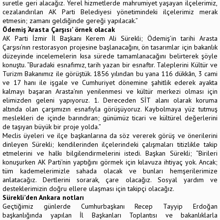
suretle geri alacağız. Yerel hizmetlerde mahrumiyet yaşayan ilçelerimiz,
cezalandırılan AK Parti Belediyesi yönetimindeki ilçelerimiz merak
etmesin; zamanı geldiğinde gereği yapılacak.”
Ödemiş ‘Arasta Çarşısı’ örnek olacak
AK Parti İzmir İl Başkanı Kerem Ali Sürekli; Ödemiş’in tarihi Arasta
Çarşısı’nın restorasyon projesine başlanacağını, ön tasarımlar için bakanlık
düzeyinde incelemelerin kısa sürede tamamlanacağını belirterek şöyle
konuştu. “Buradaki esnafımız, tarih yazan bir esnaftır. Taleplerini Kültür ve
Turizm Bakanımız ile görüştük. 1856 yılından bu yana 116 dükkân, 3 cami
ve 17 hanı ile işgale ve Cumhuriyet dönemine şahitlik ederek ayakta
kalmayı başaran Arasta’nın yenilenmesi ve kültür merkezi olması için
elimizden geleni yapıyoruz. 1. Dereceden SİT alanı olarak koruma
altında olan çarşımızın esnafıyla görüşüyoruz. Kaybolmaya yüz tutmuş
meslekleri de içinde barındıran; günümüz ticari ve kültürel değerlerini
de taşıyan büyük bir proje yolda.”
Meclis üyeleri ve ilçe başkanlarına da söz vererek görüş ve önerilerini
dinleyen Sürekli; kendilerinden ilçelerindeki çalışmaları titizlikle takip
etmelerini ve halkı bilgilendirmelerini istedi. Başkan Sürekli; “Birileri
konuşurken AK Parti’nin yaptığını görmek için kılavuza ihtiyaç yok. Ancak;
tüm kademelerimizle sahada olacak ve bunları hemşerilerimize
anlatacağız. Dertlerini sorarak, çare olacağız. Sosyal yardım ve
desteklerimizin doğru ellere ulaşması için takipçi olacağız.
Sürekli’den Ankara notları
Geçtiğimiz günlerde Cumhurbaşkanı Recep Tayyip Erdoğan
başkanlığında yapılan İl Başkanları Toplantısı ve bakanlıklarla