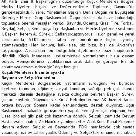
AK Parti İzmir İl Başkanlığı’nın düzenlediği ‘Küçük Menderes Bölgesi
Meclis Üyeleri İstişare ve Değerlendirme Toplantısı’, Bayındır’da
gerçekleştirildi. İl Yerel Yönetimler Başkanı Deniz Doğan ve Büyükşehir
Belediye Meclisi Grup Başkanvekili Özgür Hızal’ın da hazır bulunduğu
toplantıda önemli mesajlar verildi. Bayındır, Ödemiş, Kiraz, Tire, Torbalı,
Beydağ, Selçuk, Kemalpaşa İlçe Başkanları ve Meclis Üyelerine seslenen
İl Başkanı Kerem Ali Sürekli; “Safları sıklaştırıyoruz. Halkın genel ve yerel
sorunlarında, STK’larımızın talep ve önerilerinde hiçbir ayrıntıyı
atlamayacağız. Her konuyu, halk size, siz bize, biz de Ankara’ya
taşıyacağız. Ankara’dan bu bölgedeki ilçelerimize bazı müjdelerle
döndük. Küçük Menderes ilçelerimizdeki yatırımlarımız hızla devam
ediyor. Hemşerilerimiz yaptıklarımızı artık daha iyi görüyor. Biz de
anlatmaya devam edeceğiz.” diye konuştu.
Küçük Menderes bizimle ayakta
Bayındır ve Selçuk’ta atılım…
Küçük Menderes Bölgesi’ndeki yatırımların sürdüğünü ve buradaki
ilçelerin tarımdan, eğitime; sosyal konuttan, sağlığa pek çok alanda
merkezi idarenin desteğiyle ayakta olduğunu belirten Başkan Sürekli
şunları söyledi; “Bayındır ve Kiraz Belediyelerimiz AK hizmet farkını
ortaya koyuyor. Sonuna kadar yanlarındayız, destek oluyoruz. Uğur
Başkanımızla bakanlık görüşmeleri yaptık. Fen işleri için ekipman, Fen
Lisesi projesi gibi pek çok kazanımla döndük. Selçuk ilçemizde Devlet
Hastanesi’nin ihalesi 25 Ekim’de yapılıyor. Efes Antik Kenti Kanal Projemiz
devam ediyor. Selçuk ve Bayındır’da TOKİ marifetiyle çok sayıda
vatandaşımızı ev sahibi yaptık. Ödemiş ve Selçuk’taki emaneti muhakkak