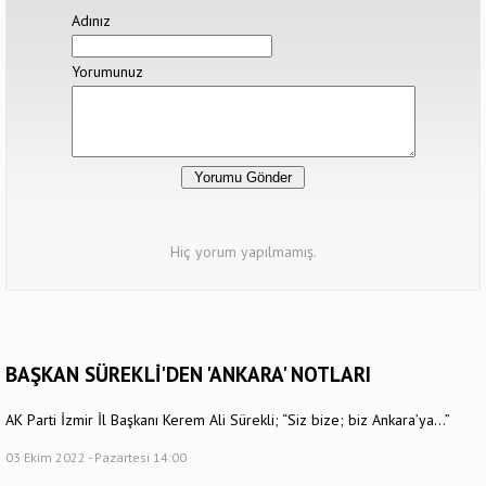
Adınız
Yorumunuz
Hiç yorum yapılmamış.
BAŞKAN SÜREKLİ'DEN 'ANKARA' NOTLARI
AK Parti İzmir İl Başkanı Kerem Ali Sürekli; “Siz bize; biz Ankara’ya…”
03 Ekim 2022 - Pazartesi 14:00