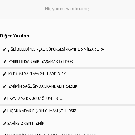
Hiç yorum yapılmamış.
Diğer Yazıları
ÇİĞLİ BELEDİYESİ-ÇALI SÜPÜRGESİ- KAYIP 1,5 MİLYAR LİRA
İZMİRLİ İNSAN GİBİ YAŞAMAK İSTİYOR
İKİ DİLİM BAKLAVA 241 HARD DİSK
İZMİR'İN SAĞLIĞINDA SKANDAL HIRSIZLIK
HAYATA YA DA UCUZ ÖLÜMLERE....
HİÇ BU KADAR PİŞKİN OLMAMIŞTI HIRSIZ!
SAHİPSİZ KENT İZMİR