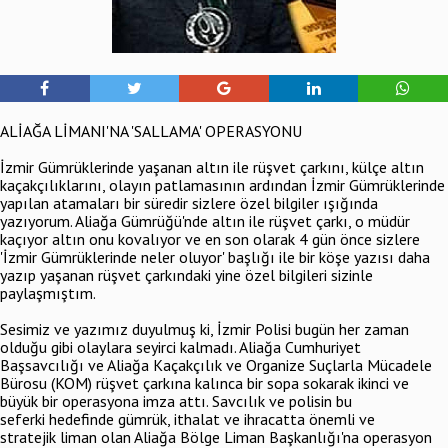
ALİAĞA LİMANI'NA 'SALLAMA' OPERASYONU
İzmir Gümrüklerinde yaşanan altın ile rüşvet çarkını, külçe altın
kaçakçılıklarını, olayın patlamasının ardından İzmir Gümrüklerinde
yapılan atamaları bir süredir sizlere özel bilgiler ışığında
yazıyorum. Aliağa Gümrüğü'nde altın ile rüşvet çarkı, o müdür
kaçıyor altın onu kovalıyor ve en son olarak 4 gün önce sizlere
'İzmir Gümrüklerinde neler oluyor' başlığı ile bir köşe yazısı daha
yazıp yaşanan rüşvet çarkındaki yine özel bilgileri sizinle
paylaşmıştım.
Sesimiz ve yazımız duyulmuş ki, İzmir Polisi bugün her zaman
olduğu gibi olaylara seyirci kalmadı. Aliağa Cumhuriyet
Başsavcılığı ve Aliağa Kaçakçılık ve Organize Suçlarla Mücadele
Bürosu (KOM) rüşvet çarkına kalınca bir sopa sokarak ikinci ve
büyük bir operasyona imza attı. Savcılık ve polisin bu
seferki hedefinde gümrük, ithalat ve ihracatta önemli ve
stratejik liman olan Aliağa Bölge Liman Başkanlığı'na operasyon