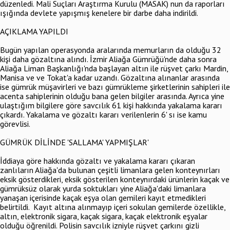
düzenledi. Mali Suçları Araştırma Kurulu (MASAK) nun da raporları
ışığında devlete yapışmış kenelere bir darbe daha indirildi.
AÇIKLAMA YAPILDI
Bugün yapılan operasyonda aralarında memurların da olduğu 32
kişi daha gözaltına alındı. İzmir Aliağa Gümrüğü'nde daha sonra
Aliağa Liman Başkanlığı'nda başlayan altın ile rüşvet çarkı Mardin,
Manisa ve ve Tokat'a kadar uzandı. Gözaltına alınanlar arasında
ise gümrük müşavirleri ve bazı gümrükleme şirketlerinin sahipleri ile
acenta sahiplerinin olduğu bana gelen bilgiler arasında. Ayrıca yine
ulaştığım bilgilere göre savcılık 61 kişi hakkında yakalama kararı
çıkardı. Yakalama ve gözaltı kararı verilenlerin 6' sı ise kamu
görevlisi.
GÜMRÜK DİLİNDE 'SALLAMA' YAPMIŞLAR'
İddiaya göre hakkında gözaltı ve yakalama kararı çıkaran
zanlıların Aliağa'da bulunan çeşitli limanlara gelen konteynırları
eksik gösterdikleri, eksik gösterilen konteynırdaki ürünlerin kaçak ve
gümrüksüz olarak yurda soktukları yine Aliağa'daki limanlara
yanaşan içerisinde kaçak eşya olan gemileri kayıt etmedikleri
belirtildi. Kayıt altına alınmayıp içeri sokulan gemilerde özellikle,
altın, elektronik sigara, kaçak sigara, kaçak elektronik eşyalar
olduğu öğrenildi. Polisin savcılık izniyle rüşvet çarkını gizli