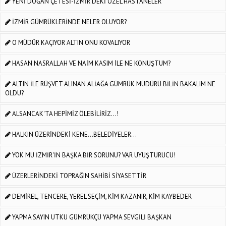
YENİ DOĞAN ÇETESİ-İZMİR'DEKİ ÖZEL HASTANELER
İZMİR GÜMRÜKLERİNDE NELER OLUYOR?
O MÜDÜR KAÇIYOR ALTIN ONU KOVALIYOR
HASAN NASRALLAH VE NAİM KASIM İLE NE KONUŞTUM?
ALTIN İLE RÜŞVET ALINAN ALİAĞA GÜMRÜK MÜDÜRÜ BİLİN BAKALIM NE
OLDU?
ALSANCAK'TA HEPİMİZ ÖLEBİLİRİZ...!
HALKIN ÜZERİNDEKİ KENE...BELEDİYELER...
YOK MU İZMİR'İN BAŞKA BİR SORUNU? VAR UYUŞTURUCU!
ÜZERLERİNDEKİ TOPRAĞIN SAHİBİ SİYASETTİR
DEMİREL, TENCERE, YEREL SEÇİM, KİM KAZANIR, KİM KAYBEDER
YAPMA SAYIN UTKU GÜMRÜKÇÜ YAPMA SEVGİLİ BAŞKAN