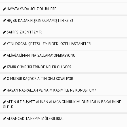
HAYATA YA DA UCUZ ÖLÜMLERE....
HİÇ BU KADAR PİŞKİN OLMAMIŞTI HIRSIZ!
SAHİPSİZ KENT İZMİR
YENİ DOĞAN ÇETESİ-İZMİR'DEKİ ÖZEL HASTANELER
ALİAĞA LİMANI'NA 'SALLAMA' OPERASYONU
İZMİR GÜMRÜKLERİNDE NELER OLUYOR?
O MÜDÜR KAÇIYOR ALTIN ONU KOVALIYOR
HASAN NASRALLAH VE NAİM KASIM İLE NE KONUŞTUM?
ALTIN İLE RÜŞVET ALINAN ALİAĞA GÜMRÜK MÜDÜRÜ BİLİN BAKALIM NE
OLDU?
ALSANCAK'TA HEPİMİZ ÖLEBİLİRİZ...!