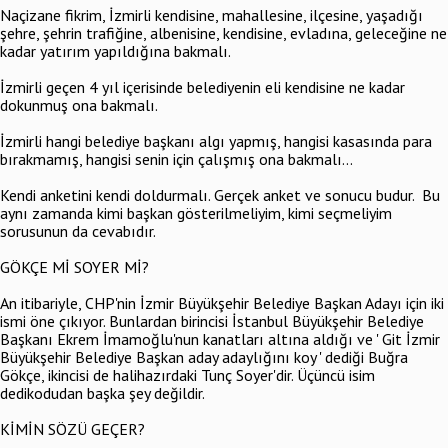
Naçizane fikrim, İzmirli kendisine, mahallesine, ilçesine, yaşadığı
şehre, şehrin trafiğine, albenisine, kendisine, evladına, geleceğine ne
kadar yatırım yapıldığına bakmalı.
İzmirli geçen 4 yıl içerisinde belediyenin eli kendisine ne kadar
dokunmuş ona bakmalı.
İzmirli hangi belediye başkanı algı yapmış, hangisi kasasında para
bırakmamış, hangisi senin için çalışmış ona bakmalı...
Kendi anketini kendi doldurmalı. Gerçek anket ve sonucu budur. Bu
aynı zamanda kimi başkan gösterilmeliyim, kimi seçmeliyim
sorusunun da cevabıdır.
GÖKÇE Mİ SOYER Mİ?
An itibariyle, CHP'nin İzmir Büyükşehir Belediye Başkan Adayı için iki
ismi öne çıkıyor. Bunlardan birincisi İstanbul Büyükşehir Belediye
Başkanı Ekrem İmamoğlu'nun kanatları altına aldığı ve ' Git İzmir
Büyükşehir Belediye Başkan aday adaylığını koy ' dediği Buğra
Gökçe, ikincisi de halihazırdaki Tunç Soyer'dir. Üçüncü isim
dedikodudan başka şey değildir.
KİMİN SÖZÜ GEÇER?