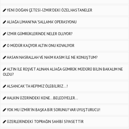
YENİ DOĞAN ÇETESİ-İZMİR'DEKİ ÖZEL HASTANELER
ALİAĞA LİMANI'NA 'SALLAMA' OPERASYONU
İZMİR GÜMRÜKLERİNDE NELER OLUYOR?
O MÜDÜR KAÇIYOR ALTIN ONU KOVALIYOR
HASAN NASRALLAH VE NAİM KASIM İLE NE KONUŞTUM?
ALTIN İLE RÜŞVET ALINAN ALİAĞA GÜMRÜK MÜDÜRÜ BİLİN BAKALIM NE
OLDU?
ALSANCAK'TA HEPİMİZ ÖLEBİLİRİZ...!
HALKIN ÜZERİNDEKİ KENE...BELEDİYELER...
YOK MU İZMİR'İN BAŞKA BİR SORUNU? VAR UYUŞTURUCU!
ÜZERLERİNDEKİ TOPRAĞIN SAHİBİ SİYASETTİR