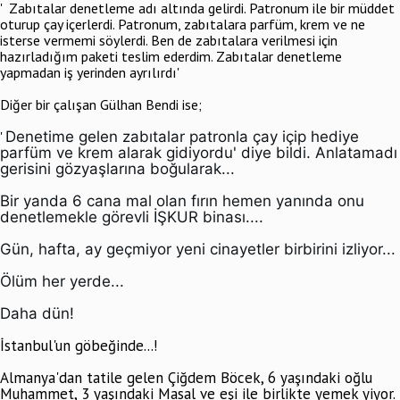
' Zabıtalar denetleme adı altında gelirdi. Patronum ile bir müddet
oturup çay içerlerdi. Patronum, zabıtalara parfüm, krem ve ne
isterse vermemi söylerdi. Ben de zabıtalara verilmesi için
hazırladığım paketi teslim ederdim. Zabıtalar denetleme
yapmadan iş yerinden ayrılırdı'
Diğer bir çalışan Gülhan Bendi ise;
'
Denetime gelen zabıtalar patronla çay içip hediye
parfüm ve krem alarak gidiyordu' diye bildi. Anlatamadı
gerisini gözyaşlarına boğularak...
Bir yanda 6 cana mal olan fırın hemen yanında onu
denetlemekle görevli İŞKUR binası....
Gün, hafta, ay geçmiyor yeni cinayetler birbirini izliyor...
Ölüm her yerde...
Daha dün!
İstanbul'un göbeğinde...!
Almanya'dan tatile gelen Çiğdem Böcek, 6 yaşındaki oğlu
Muhammet, 3 yaşındaki Masal ve eşi ile birlikte yemek yiyor.