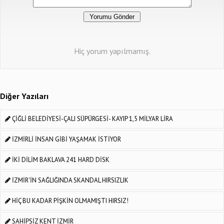
Hiç yorum yapılmamış.
Diğer Yazıları
ÇİĞLİ BELEDİYESİ-ÇALI SÜPÜRGESİ- KAYIP 1,5 MİLYAR LİRA
İZMİRLİ İNSAN GİBİ YAŞAMAK İSTİYOR
İKİ DİLİM BAKLAVA 241 HARD DİSK
İZMİR'İN SAĞLIĞINDA SKANDAL HIRSIZLIK
HİÇ BU KADAR PİŞKİN OLMAMIŞTI HIRSIZ!
SAHİPSİZ KENT İZMİR