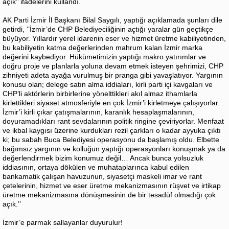
açık’’ ifadelerini kullandı.
AK Parti İzmir İl Başkanı Bilal Saygılı, yaptığı açıklamada şunları dile
getirdi, ‘’İzmir’de CHP Belediyeciliğinin açtığı yaralar gün geçtikçe
büyüyor. Yıllardır yerel idarenin eser ve hizmet üretme kabiliyetinden,
bu kabiliyetin katma değerlerinden mahrum kalan İzmir marka
değerini kaybediyor. Hükümetimizin yaptığı makro yatırımlar ve
doğru proje ve planlarla yoluna devam etmek isteyen şehrimizi, CHP
zihniyeti adeta ayağa vurulmuş bir pranga gibi yavaşlatıyor. Yargının
konusu olan; delege satın alma iddiaları, kirli parti içi kavgaları ve
CHP’li aktörlerin birbirlerine yönelttikleri akıl almaz ithamlarla
kirlettikleri siyaset atmosferiyle en çok İzmir’i kirletmeye çalışıyorlar.
İzmir’i kirli çıkar çatışmalarının, karanlık hesaplaşmalarının,
doyuramadıkları rant sevdalarının politik ringine çeviriyorlar. Menfaat
ve ikbal kaygısı üzerine kurdukları rezil çarkları o kadar ayyuka çıktı
ki; bu sabah Buca Belediyesi operasyonu da başlamış oldu. Elbette
bağımsız yargının ve kolluğun yaptığı operasyonları konuşmak ya da
değerlendirmek bizim konumuz değil… Ancak bunca yolsuzluk
iddiasının, ortaya dökülen ve muhataplarınca kabul edilen
bankamatik çalışan havuzunun, siyasetçi maskeli imar ve rant
çetelerinin, hizmet ve eser üretme mekanizmasının rüşvet ve irtikap
üretme mekanizmasına dönüşmesinin de bir tesadüf olmadığı çok
açık.’’
İzmir’e parmak sallayanlar duyurulur!