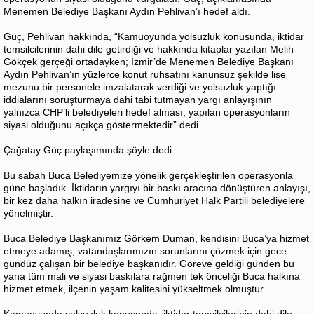
Menemen Belediye Başkanı Aydın Pehlivan’ı hedef aldı.
Güç, Pehlivan hakkında, “Kamuoyunda yolsuzluk konusunda, iktidar
temsilcilerinin dahi dile getirdiği ve hakkında kitaplar yazılan Melih
Gökçek gerçeği ortadayken; İzmir’de Menemen Belediye Başkanı
Aydın Pehlivan’ın yüzlerce konut ruhsatını kanunsuz şekilde lise
mezunu bir personele imzalatarak verdiği ve yolsuzluk yaptığı
iddialarını soruşturmaya dahi tabi tutmayan yargı anlayışının
yalnızca CHP’li belediyeleri hedef alması, yapılan operasyonların
siyasi olduğunu açıkça göstermektedir” dedi.
Çağatay Güç paylaşımında şöyle dedi:
Bu sabah Buca Belediyemize yönelik gerçekleştirilen operasyonla
güne başladık. İktidarın yargıyı bir baskı aracına dönüştüren anlayışı,
bir kez daha halkın iradesine ve Cumhuriyet Halk Partili belediyelere
yönelmiştir.
Buca Belediye Başkanımız Görkem Duman, kendisini Buca’ya hizmet
etmeye adamış, vatandaşlarımızın sorunlarını çözmek için gece
gündüz çalışan bir belediye başkanıdır. Göreve geldiği günden bu
yana tüm mali ve siyasi baskılara rağmen tek önceliği Buca halkına
hizmet etmek, ilçenin yaşam kalitesini yükseltmek olmuştur.