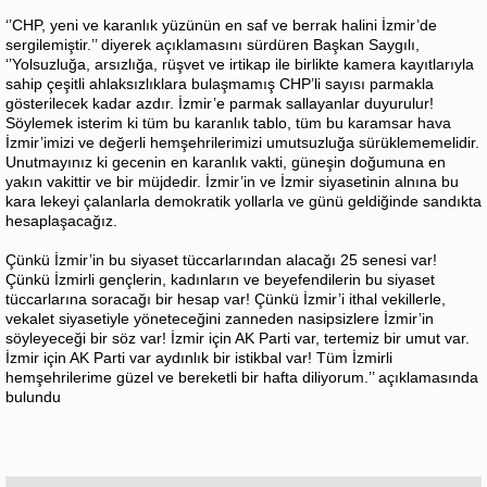
‘’CHP, yeni ve karanlık yüzünün en saf ve berrak halini İzmir’de
sergilemiştir.’’ diyerek açıklamasını sürdüren Başkan Saygılı,
‘’Yolsuzluğa, arsızlığa, rüşvet ve irtikap ile birlikte kamera kayıtlarıyla
sahip çeşitli ahlaksızlıklara bulaşmamış CHP’li sayısı parmakla
gösterilecek kadar azdır. İzmir’e parmak sallayanlar duyurulur!
Söylemek isterim ki tüm bu karanlık tablo, tüm bu karamsar hava
İzmir’imizi ve değerli hemşehrilerimizi umutsuzluğa sürüklememelidir.
Unutmayınız ki gecenin en karanlık vakti, güneşin doğumuna en
yakın vakittir ve bir müjdedir. İzmir’in ve İzmir siyasetinin alnına bu
kara lekeyi çalanlarla demokratik yollarla ve günü geldiğinde sandıkta
hesaplaşacağız.
Çünkü İzmir’in bu siyaset tüccarlarından alacağı 25 senesi var!
Çünkü İzmirli gençlerin, kadınların ve beyefendilerin bu siyaset
tüccarlarına soracağı bir hesap var! Çünkü İzmir’i ithal vekillerle,
vekalet siyasetiyle yöneteceğini zanneden nasipsizlere İzmir’in
söyleyeceği bir söz var! İzmir için AK Parti var, tertemiz bir umut var.
İzmir için AK Parti var aydınlık bir istikbal var! Tüm İzmirli
hemşehrilerime güzel ve bereketli bir hafta diliyorum.’’ açıklamasında
bulundu