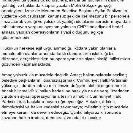
Kamuoyunda yolsuzluk konusunda, iktidar temsilcilerinin dahi dile
getirdiği ve hakkında kitaplar yazılan Melih Gökçek gerçeği
ortadayken; İzmir’de Menemen Belediye Başkanı Aydın Pehlivan’ın
yüzlerce konut ruhsatını kanunsuz şekilde lise mezunu bir personele
imzalatarak verdiği ve yolsuzluk yaptığı iddialarını soruşturmaya dahi
tabi tutmayan yargı anlayışının yalnızca CHP’li belediyeleri hedef
alması, yapılan operasyonların siyasi olduğunu açıkça
göstermektedir.
Hukukun herkese eşit uygulanmadığı, iktidara yakın olanlarla
muhalefette olanlar arasında farklı standartların işletildiği bir
düzende, gerçekleştirilen bu operasyonların siyasi niteliği milletimizin
gözünden kaçmamaktadır.
Amaç yolsuzlukla mücadele değildir. Amaç; halkın oylarıyla seçilmiş
belediye başkanlarını itibarsızlaştırmak, Cumhuriyet Halk Partisi’nin
yükselişini durdurmak ve milletimizin değişim talebini engellemektir.
Ancak bilinmelidir ki halkın iradesi ne baskıyla ne de yargı üzerinden
yürütülen siyasi operasyonlarla teslim alınabilir.Cumhuriyet Halk
Partisi olarak baskılara boyun eğmeyeceğiz. Hukuku, adaleti,
demokrasiyi ve halkın iradesini savunmaya; milletimiz için mücadele
etmeye kararlılıkla devam edeceğiz. Çünkü biliyoruz ki sonunda
kazanan halkın iradesi, demokrasi ve adalet olacaktır.