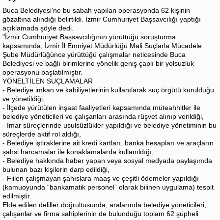
Buca Belediyesi'ne bu sabah yapılan operasyonda 62 kişinin
gözaltına alındığı belirtildi. İzmir Cumhuriyet Başsavcılığı yaptığı
açıklamada şöyle dedi.
"İzmir Cumhuriyet Başsavcılığının yürüttüğü soruşturma
kapsamında, İzmir İl Emniyet Müdürlüğü Mali Suçlarla Mücadele
Şube Müdürlüğünce yürüttüğü çalışmalar neticesinde Buca
Belediyesi ve bağlı birimlerine yönelik geniş çaplı bir yolsuzluk
operasyonu başlatılmıştır.
YÖNELTİLEN SUÇLAMALAR
- Belediye imkan ve kabiliyetlerinin kullanılarak suç örgütü kurulduğu
ve yönetildiği,
- İlçede yürütülen inşaat faaliyetleri kapsamında müteahhitler ile
belediye yöneticileri ve çalışanları arasında rüşvet alınıp verildiği,
- İmar süreçlerinde usulsüzlükler yapıldığı ve belediye yönetiminin bu
süreçlerde aktif rol aldığı,
- Belediye iştiraklerine ait kredi kartları, banka hesapları ve araçların
şahsi harcamalar ile konaklamalarda kullanıldığı,
- Belediye hakkında haber yapan veya sosyal medyada paylaşımda
bulunan bazı kişilerin darp edildiği,
- Fiilen çalışmayan şahıslara maaş ve çeşitli ödemeler yapıldığı
(kamuoyunda “bankamatik personel” olarak bilinen uygulama) tespit
edilmiştir.
Elde edilen deliller doğrultusunda, aralarında belediye yöneticileri,
çalışanlar ve firma sahiplerinin de bulunduğu toplam 62 şüpheli