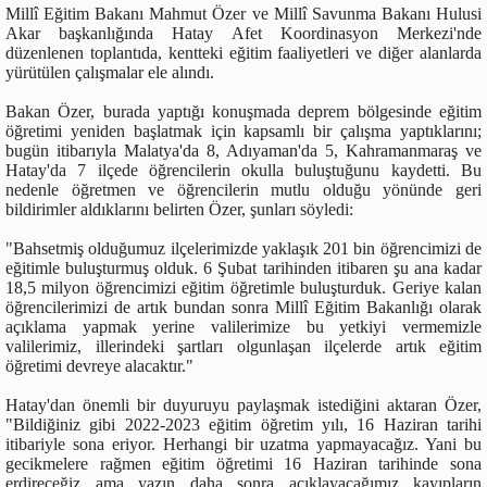
Millî Eğitim Bakanı Mahmut Özer ve Millî Savunma Bakanı Hulusi
Akar başkanlığında Hatay Afet Koordinasyon Merkezi'nde
düzenlenen toplantıda, kentteki eğitim faaliyetleri ve diğer alanlarda
yürütülen çalışmalar ele alındı.
Bakan Özer, burada yaptığı konuşmada deprem bölgesinde eğitim
öğretimi yeniden başlatmak için kapsamlı bir çalışma yaptıklarını;
bugün itibarıyla Malatya'da 8, Adıyaman'da 5, Kahramanmaraş ve
Hatay'da 7 ilçede öğrencilerin okulla buluştuğunu kaydetti. Bu
nedenle öğretmen ve öğrencilerin mutlu olduğu yönünde geri
bildirimler aldıklarını belirten Özer, şunları söyledi:
"Bahsetmiş olduğumuz ilçelerimizde yaklaşık 201 bin öğrencimizi de
eğitimle buluşturmuş olduk. 6 Şubat tarihinden itibaren şu ana kadar
18,5 milyon öğrencimizi eğitim öğretimle buluşturduk. Geriye kalan
öğrencilerimizi de artık bundan sonra Millî Eğitim Bakanlığı olarak
açıklama yapmak yerine valilerimize bu yetkiyi vermemizle
valilerimiz, illerindeki şartları olgunlaşan ilçelerde artık eğitim
öğretimi devreye alacaktır."
Hatay'dan önemli bir duyuruyu paylaşmak istediğini aktaran Özer,
"Bildiğiniz gibi 2022-2023 eğitim öğretim yılı, 16 Haziran tarihi
itibariyle sona eriyor. Herhangi bir uzatma yapmayacağız. Yani bu
gecikmelere rağmen eğitim öğretimi 16 Haziran tarihinde sona
erdireceğiz ama yazın daha sonra açıklayacağımız kayıpların