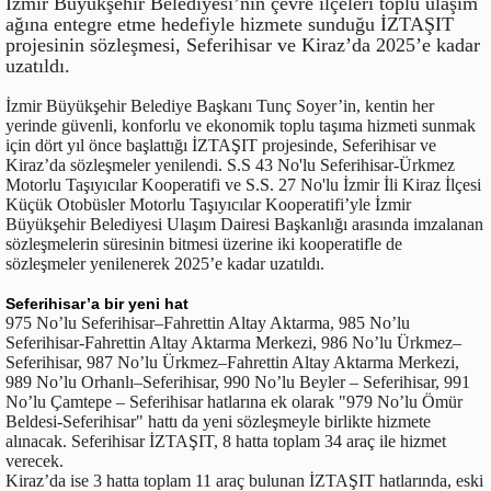
İzmir Büyükşehir Belediyesi’nin çevre ilçeleri toplu ulaşım
ağına entegre etme hedefiyle hizmete sunduğu İZTAŞIT
projesinin sözleşmesi, Seferihisar ve Kiraz’da 2025’e kadar
uzatıldı.
İzmir Büyükşehir Belediye Başkanı Tunç Soyer’in, kentin her
yerinde güvenli, konforlu ve ekonomik toplu taşıma hizmeti sunmak
için dört yıl önce başlattığı İZTAŞIT projesinde, Seferihisar ve
Kiraz’da sözleşmeler yenilendi. S.S 43 No'lu Seferihisar-Ürkmez
Motorlu Taşıyıcılar Kooperatifi ve S.S. 27 No'lu İzmir İli Kiraz İlçesi
Küçük Otobüsler Motorlu Taşıyıcılar Kooperatifi’yle İzmir
Büyükşehir Belediyesi Ulaşım Dairesi Başkanlığı arasında imzalanan
sözleşmelerin süresinin bitmesi üzerine iki kooperatifle de
sözleşmeler yenilenerek 2025’e kadar uzatıldı.
Seferihisar’a bir yeni hat
975 No’lu Seferihisar–Fahrettin Altay Aktarma, 985 No’lu
Seferihisar-Fahrettin Altay Aktarma Merkezi, 986 No’lu Ürkmez–
Seferihisar, 987 No’lu Ürkmez–Fahrettin Altay Aktarma Merkezi,
989 No’lu Orhanlı–Seferihisar, 990 No’lu Beyler – Seferihisar, 991
No’lu Çamtepe – Seferihisar hatlarına ek olarak "979 No’lu Ömür
Beldesi-Seferihisar" hattı da yeni sözleşmeyle birlikte hizmete
alınacak. Seferihisar İZTAŞIT, 8 hatta toplam 34 araç ile hizmet
verecek.
Kiraz’da ise 3 hatta toplam 11 araç bulunan İZTAŞIT hatlarında, eski