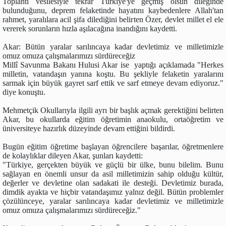
Toplantı vesilesiyle tekrar Türkiye'ye geçmiş olsun dileğinde
bulunduğunu, deprem felaketinde hayatını kaybedenlere Allah'tan
rahmet, yaralılara acil şifa dilediğini belirten Özer, devlet millet el ele
vererek sorunların hızla aşılacağına inandığını kaydetti.
Akar: Bütün yaralar sarılıncaya kadar devletimiz ve milletimizle
omuz omuza çalışmalarımızı sürdüreceğiz
Millî Savunma Bakanı Hulusi Akar ise yaptığı açıklamada "Herkes
milletin, vatandaşın yanına koştu. Bu şekliyle felaketin yaralarını
sarmak için büyük gayret sarf ettik ve sarf etmeye devam ediyoruz."
diye konuştu.
Mehmetçik Okullarıyla ilgili ayrı bir başlık açmak gerektiğini belirten
Akar, bu okullarda eğitim öğretimin anaokulu, ortaöğretim ve
üniversiteye hazırlık düzeyinde devam ettiğini bildirdi.
Bugün eğitim öğretime başlayan öğrencilere başarılar, öğretmenlere
de kolaylıklar dileyen Akar, şunları kaydetti:
"Türkiye, gerçekten büyük ve güçlü bir ülke, bunu bilelim. Bunu
sağlayan en önemli unsur da asil milletimizin sahip olduğu kültür,
değerler ve devletine olan sadakati ile desteği. Devletimiz burada,
dimdik ayakta ve hiçbir vatandaşımız yalnız değil. Bütün problemler
çözülünceye, yaralar sarılıncaya kadar devletimiz ve milletimizle
omuz omuza çalışmalarımızı sürdüreceğiz."