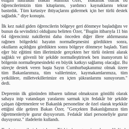
ettiğini hatırlatan Bakan Mahmut Özer, "Bakanlık olarak bu
öğrencilerimizin tüm kitaplarını, yardımcı kaynaklarını tekrar
bastırdık. Tüm kırtasiye ihtiyaçlarını gidermek için her türlü destek
sağladık." diye konuştu.
İlk kez nakil giden öğrencilerin bölgeye geri dönmeye başladığını ve
bunun da sevindirici olduğunu belirten Özer, "Bugün itibarıyla 11 bin
64 öğrencimiz nakillerini daha önceden diğer illere aldırmasına
rağmen bölgedeki hayatın normalleşmesini gördükten sonra,
okulların açıldığını gördükten sonra bölgeye dönmeye başladı. Yani
eğer biz eğitimi tüm illerimizde gerçekten her türlü önlemi alarak
sağlıklı ve güvenli bir şekilde normalleştirirsek ben inanıyorum ki
bölgenin normalleşmesindeki en büyük katkıyı sağlamış olacağız. Bu
süreçte destek veren başta Sayın Cumhurbaşkanımız olmak üzere
tüm Bakanlarımıza, tüm valilerimize, kaymakamlarımıza, tüm
yetkililere, milletvekillerimize en içten şükranlarımı sunuyorum."
dedi.
Depremin ilk gününden itibaren talimat olmaksızın gönüllü olarak
sahaya inip vatandaşın yaralarını sarmak için fedakâr bir şekilde
çalışan öğretmenlere ve Bakanlık personeline de özel olarak teşekkür
ettiğini dile getiren Bakan Özer, "Gerçekten Bakanlığımızın tüm
öğretmenleriyle gurur duyuyorum. Fedakâr idari personeliyle gurur
duyuyoruz." ifadelerin kullandı.