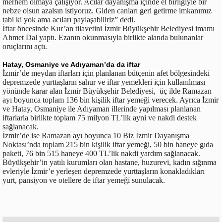
merhem olmaya çalışıyor. Acılar dayanışma içinde el birliğiyle bir
nebze olsun azalsın istiyoruz. Giden canları geri getirme imkanımız
tabi ki yok ama acıları paylaşabiliriz” dedi.
İftar öncesinde Kur’an tilavetini İzmir Büyükşehir Belediyesi imamı
Ahmet Dal yaptı. Ezanın okunmasıyla birlikte alanda bulunanlar
oruçlarını açtı.
Hatay, Osmaniye ve Adıyaman’da da iftar
İzmir’de meydan iftarları için planlanan bütçenin afet bölgesindeki
depremzede yurttaşların sahur ve iftar yemekleri için kullanılması
yönünde karar alan İzmir Büyükşehir Belediyesi, üç ilde Ramazan
ayı boyunca toplam 136 bin kişilik iftar yemeği verecek. Ayrıca İzmir
ve Hatay, Osmaniye ile Adıyaman illerinde yapılması planlanan
iftarlarla birlikte toplam 75 milyon TL’lik ayni ve nakdi destek
sağlanacak.
İzmir’de ise Ramazan ayı boyunca 10 Biz İzmir Dayanışma
Noktası’nda toplam 215 bin kişilik iftar yemeği, 50 bin haneye gıda
paketi, 76 bin 515 haneye 400 TL’lik nakdi yardım sağlanacak.
Büyükşehir’in yatılı kurumları olan hastane, huzurevi, kadın sığınma
evleriyle İzmir’e yerleşen depremzede yurttaşların konakladıkları
yurt, pansiyon ve otellere de iftar yemeği sunulacak.