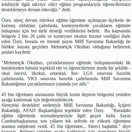
telafisiyle ilgili takviye edici eğitim programlarıyla öğrencilerimizi
desteklemeye devam edeceğiz." dedi.
Özer, süreç devam ederken eğitim öğretime açılmayan ilçelerde de
kurmuş oldukları çadırlarda, konteynerlerde çocukların eğitimle
buluşması için her türlü desteği verdiklerini belirtti. Bu kapsamda
bölgede 2 bin 26 çadır ve konteyner okulun hizmet verdiğini ifade
eden Özer, burada en önemli payın Millî Savunma Bakanlığı ile
birlikte hayata geçirilen Mehmetçik Okulları olduğunu belirterek
şunları kaydetti:
"Mehmetçik Okulları, çocuklarımızın eğitimle buluşmasındaki ilk
hamlelerden birisini teşekkül etti ve öğrencilerimiz mutlu bir şekilde -
okul öncesi, ilkokul, ortaokul, lise- LGS sınavına hazırlık
çadırlarında, YKS sınavına hazırlık çadırlarında Millî Savunma
Bakanlığımız çocuklarımızın yanında yer aldı."
45 bin öğretmen atamasının büyük kısmı deprem bölgesini yeniden
ayağa kaldırmak için değerlendirilecek
Süreçteki destekleri nedeniyle Millî Savunma Bakanlığı, İçişleri
Bakanlığı, AFAD Başkanlığına teşekkür eden Özer, "Buradaki
eğitim öğretimin normalleşmesiyle ilgili geçen hafta Sayın
Cumhurbaşkanımız son yılların tek seferde en yüksek öğretmen
ataması müjdesini verdi. 45 bin öğretmen... Süreci başlattık." diye
konuştu. Bölgeyi yeniden ayağa kaldırmak için atamaların büyük