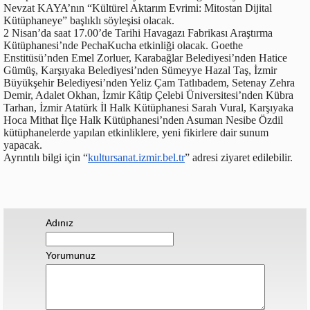
Nevzat KAYA’nın “Kültürel Aktarım Evrimi: Mitostan Dijital
Kütüphaneye” başlıklı söyleşisi olacak.
2 Nisan’da saat 17.00’de Tarihi Havagazı Fabrikası Araştırma
Kütüphanesi’nde PechaKucha etkinliği olacak. Goethe
Enstitüsü’nden Emel Zorluer, Karabağlar Belediyesi’nden Hatice
Gümüş, Karşıyaka Belediyesi’nden Sümeyye Hazal Taş, İzmir
Büyükşehir Belediyesi’nden Yeliz Çam Tatlıbadem, Setenay Zehra
Demir, Adalet Okhan, İzmir Kâtip Çelebi Üniversitesi’nden Kübra
Tarhan, İzmir Atatürk İl Halk Kütüphanesi Sarah Vural, Karşıyaka
Hoca Mithat İlçe Halk Kütüphanesi’nden Asuman Nesibe Özdil
kütüphanelerde yapılan etkinliklere, yeni fikirlere dair sunum
yapacak.
Ayrıntılı bilgi için “
kultursanat.izmir.bel.tr
” adresi ziyaret edilebilir.
Adınız
Yorumunuz