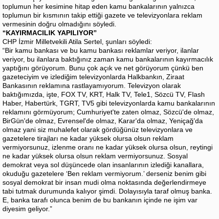
toplumun her kesimine hitap eden kamu bankalarının yalnızca
toplumun bir kısmının takip ettiği gazete ve televizyonlara reklam
vermesinin doğru olmadığını söyledi.
“KAYIRMACILIK YAPILIYOR”
CHP İzmir Milletvekili Atila Sertel, şunları söyledi:
“Bir kamu bankası ve bu kamu bankası reklamlar veriyor, ilanlar
veriyor, bu ilanlara baktığınız zaman kamu bankalarının kayırmacılık
yaptığını görüyorum. Bunu çok açık ve net görüyorum çünkü ben
gazeteciyim ve izlediğim televizyonlarda Halkbankın, Ziraat
Bankasının reklamına rastlayamıyorum. Televizyon olarak
baktığımızda, işte, FOX TV, KRT, Halk TV, Tele1, Sözcü TV, Flash
Haber, Habertürk, TGRT, TV5 gibi televizyonlarda kamu bankalarının
reklamını görmüyorum; Cumhuriyet'te zaten olmaz, Sözcü'de olmaz,
BirGün'de olmaz, Evrensel'de olmaz, Karar'da olmaz, Yeniçağ'da
olmaz yani siz muhalefet olarak gördüğünüz televizyonlara ve
gazetelere tirajları ne kadar yüksek olursa olsun reklam
vermiyorsunuz, izlenme oranı ne kadar yüksek olursa olsun, reytingi
ne kadar yüksek olursa olsun reklam vermiyorsunuz. Sosyal
demokrat veya sol düşüncede olan insanlarının izlediği kanallara,
okuduğu gazetelere ‘Ben reklam vermiyorum.’ derseniz benim gibi
sosyal demokrat bir insan mudi olma noktasında değerlendirmeye
tabi tutmak durumunda kalıyor şimdi. Dolayısıyla taraf olmuş banka.
E, banka tarafı olunca benim de bu bankanın içinde ne işim var
diyesim geliyor.”