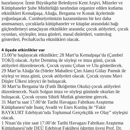
hazırlanıyor. İzmir Büyükşehir Belediyesi Kent Arşivi, Müzeler ve
Kütüphaneler Şube Müdürlüğü tarafından organize edilen kutlama
etkinlikleri Kemalpaşa, Aliağa, Bergama ve Konak ilçelerinde
yoğunlaşacak. Cumhuriyetimizin kazanımlarını bir kez daha
anımsamayı, çocuklarla kütüphaneler ve kitaplar arasındaki bağı
güçlendirmeyi amaçlayan etkinlikler arasında; çocuk atölyeleri, çocuk
oyunları, söyleşiler, imza günleri, masal dinletileri, vantrolog
gösterileri, PechaKucha etkinlikleri olacak.
4 ilçede etkinlikler var
15.00’te başlayacak etkinlikler; 28 Mart’ta Kemalpaşa’da (Çambel
TOKİ) olacak. Ayfer Demirtaş ile söyleşi ve imza günü, çocuk
atölyeleri düzenlenecek. Çocuk oyunu Çoban ve Ulu gösterilecek.
29 Mart’ta Aliağa’da (Siteler Mahallesi Çim Alanı) Gülay Pamuk ile
söyleşi ve imza günü, çocuk atölyeleri olacak. Çocuk oyunu Mavi
Düşler Ülkesi izleyici ile buluşacak.
30 Mart’ta Bergama’da (Fatih İlköğretim Okulu) çocuk atölyeleri
düzenlenecek. Nazlı Solgun imza ve söyleşi gününde okurları ile
buluşacak. Çocuk oyunu Sihirli Mutfak gösterime girecek.
31 Mart’ta saat 17.00’de Tarihi Havagazı Fabrikası Araştırma
Kütüphanesi’nde İnanç Avadit ve Enes Kurdaş ile “Fakir
BAYKURT Edebiyatı’nda Toplumsal Gerçekçilik ve Olay” söyleşisi
olacak.
1 Nisan’da yine saat 17.00’de Tarihi Havagazı Fabrikası Araştırma
Kütüphanesi’nde DEÜ Edebiyat Fakültesi öğretim üyesi Prof. Dr.