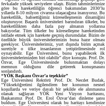
fevkalade yüksek seviyelere ulaştı. Bizim tahminlerimize
göre bu hareketliliğin öğrenci bakımından 2030’lu
yıllarda 8-10 milyon civarına ulaşacağına inanıyoruz. Bu
hareketlilik, bahsettiğimiz küreselleşmenin dinamiğini
oluşturuyor. Başarılı üniversiteleri barındıran ülkeler, bu
hareketlilikten daha fazla pay almanın yollarına
bakıyorlar. Tüm ülkeler bu küreselleşme hareketinden
istifade etmek için harekete geçmiş durumdalar. Bizim de
özellikle büyük üniversitelerimizin buna hazır olması
gerekiyor. Üniversitelerimiz, yurt dışında birim açmak
suretiyle o ülke insanlarının yetiştirilmesinde rol
oynayabilir. Ege Üniversitesi, bunu yapabilecek ilk
üniversitelerimizden biri olabilir” diye konuştu. Prof. Dr.
Özvar, Ege Üniversitesinde bulunmaktan dolayı
memnun olduğunu dile getirerek konuşmasını
sonlandırdı.
“YÖK Başkanı Özvar’a teşekkür”
Ege Üniversitesi Rektörü Prof. Dr. Necdet Budak,
“Yükseköğretimi ilgilendiren her konunun nesnel
koşullarda ve veriye dayalı bir şekilde ele alınmasına
olanak sağlayan YÖK Yeni Vizyon haritasını,
Başkanımız Prof. Dr. Erol Özvar’dan dinleme şansı
buldum. Ege Üniversitesi olarak bu haritayı kendimize