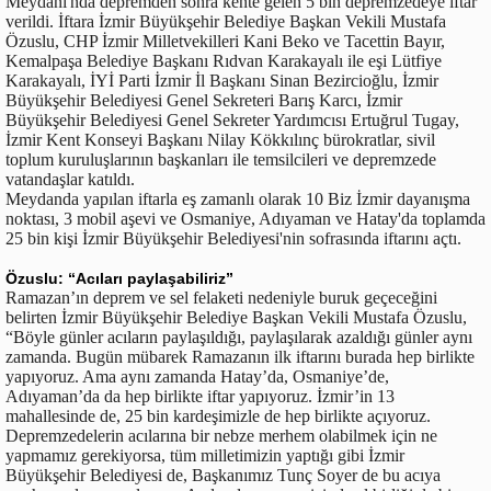
Meydanı'nda depremden sonra kente gelen 5 bin depremzedeye iftar
verildi. İftara İzmir Büyükşehir Belediye Başkan Vekili Mustafa
Özuslu, CHP İzmir Milletvekilleri Kani Beko ve Tacettin Bayır,
Kemalpaşa Belediye Başkanı Rıdvan Karakayalı ile eşi Lütfiye
Karakayalı, İYİ Parti İzmir İl Başkanı Sinan Bezircioğlu, İzmir
Büyükşehir Belediyesi Genel Sekreteri Barış Karcı, İzmir
Büyükşehir Belediyesi Genel Sekreter Yardımcısı Ertuğrul Tugay,
İzmir Kent Konseyi Başkanı Nilay Kökkılınç bürokratlar, sivil
toplum kuruluşlarının başkanları ile temsilcileri ve depremzede
vatandaşlar katıldı.
Meydanda yapılan iftarla eş zamanlı olarak 10 Biz İzmir dayanışma
noktası, 3 mobil aşevi ve Osmaniye, Adıyaman ve Hatay'da toplamda
25 bin kişi İzmir Büyükşehir Belediyesi'nin sofrasında iftarını açtı.
Özuslu: “Acıları paylaşabiliriz”
Ramazan’ın deprem ve sel felaketi nedeniyle buruk geçeceğini
belirten İzmir Büyükşehir Belediye Başkan Vekili Mustafa Özuslu,
“Böyle günler acıların paylaşıldığı, paylaşılarak azaldığı günler aynı
zamanda. Bugün mübarek Ramazanın ilk iftarını burada hep birlikte
yapıyoruz. Ama aynı zamanda Hatay’da, Osmaniye’de,
Adıyaman’da da hep birlikte iftar yapıyoruz. İzmir’in 13
mahallesinde de, 25 bin kardeşimizle de hep birlikte açıyoruz.
Depremzedelerin acılarına bir nebze merhem olabilmek için ne
yapmamız gerekiyorsa, tüm milletimizin yaptığı gibi İzmir
Büyükşehir Belediyesi de, Başkanımız Tunç Soyer de bu acıya