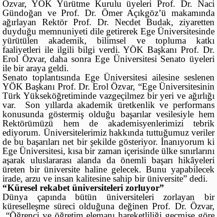
Özvar, YÖK Yürütme Kurulu üyeleri Prof. Dr. Naci
Gündoğan ve Prof. Dr. Ömer Açıkgöz’ü makamında
ağırlayan Rektör Prof. Dr. Necdet Budak, ziyaretten
duyduğu memnuniyeti dile getirerek Ege Üniversitesinde
yürütülen akademik, bilimsel ve topluma katkı
faaliyetleri ile ilgili bilgi verdi. YÖK Başkanı Prof. Dr.
Erol Özvar, daha sonra Ege Üniversitesi Senato üyeleri
ile bir araya geldi.
Senato toplantısında Ege Üniversitesi ailesine seslenen
YÖK Başkanı Prof. Dr. Erol Özvar, “Ege Üniversitesinin
Türk Yükseköğretiminde vazgeçilmez bir yeri ve ağırlığı
var. Son yıllarda akademik üretkenlik ve performans
konusunda göstermiş olduğu başarılar vesilesiyle hem
Rektörümüzü hem de akademisyenlerimizi tebrik
ediyorum. Üniversitelerimiz hakkında tuttuğumuz veriler
de bu başarıları net bir şekilde gösteriyor. İnanıyorum ki
Ege Üniversitesi, kısa bir zaman içerisinde ülke sınırlarını
aşarak uluslararası alanda da önemli başarı hikâyeleri
üreten bir üniversite haline gelecek. Bunu yapabilecek
irade, arzu ve insan kalitesine sahip bir üniversite” dedi.
“Küresel rekabet üniversiteleri zorluyor”
Dünya çapında bütün üniversiteleri zorlayan bir
küreselleşme süreci olduğuna değinen Prof. Dr. Özvar,
“Öğrenci ve öğretim elemanı hareketliliği geçmişe göre