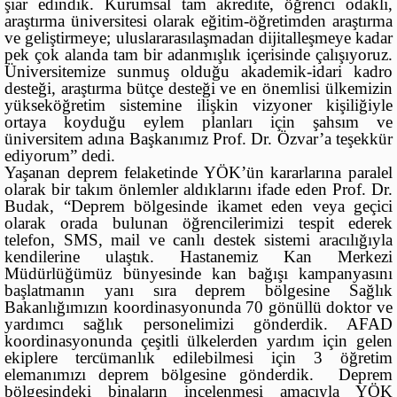
şiar edindik. Kurumsal tam akredite, öğrenci odaklı,
araştırma üniversitesi olarak eğitim-öğretimden araştırma
ve geliştirmeye; uluslararasılaşmadan dijitalleşmeye kadar
pek çok alanda tam bir adanmışlık içerisinde çalışıyoruz.
Üniversitemize sunmuş olduğu akademik-idari kadro
desteği, araştırma bütçe desteği ve en önemlisi ülkemizin
yükseköğretim sistemine ilişkin vizyoner kişiliğiyle
ortaya koyduğu eylem planları için şahsım ve
üniversitem adına Başkanımız Prof. Dr. Özvar’a teşekkür
ediyorum” dedi.
Yaşanan deprem felaketinde YÖK’ün kararlarına paralel
olarak bir takım önlemler aldıklarını ifade eden Prof. Dr.
Budak, “Deprem bölgesinde ikamet eden veya geçici
olarak orada bulunan öğrencilerimizi tespit ederek
telefon, SMS, mail ve canlı destek sistemi aracılığıyla
kendilerine ulaştık. Hastanemiz Kan Merkezi
Müdürlüğümüz bünyesinde kan bağışı kampanyasını
başlatmanın yanı sıra deprem bölgesine Sağlık
Bakanlığımızın koordinasyonunda 70 gönüllü doktor ve
yardımcı sağlık personelimizi gönderdik. AFAD
koordinasyonunda çeşitli ülkelerden yardım için gelen
ekiplere tercümanlık edilebilmesi için 3 öğretim
elemanımızı deprem bölgesine gönderdik. Deprem
bölgesindeki binaların incelenmesi amacıyla YÖK