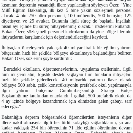
kısmının depremin yaşandığı illere yapılacağını söyleyen Özer, "Yine
Millî Eğitim Bakanlığı, ilk kez 5 bine yakın sözleşmeli personel
alacak. 4 bin 250 büro personeli, 100 mühendis, 500 hemşire, 125
diyetisyen ve 25 avukat. Bununla ilgili süreç de başladı. İnşallah,
nisan ayı içinde bu süreç nihayetlenmiş olacak." ifadelerini kullandı.
Bakan Özer, sözleşmeli personel kadrolarının da yine bölge illerinin
ihtiyaçlarını karşılamak için değerlendirileceğini kaydetti.
İhtiyaçları önceleyerek yaklaşık 40 milyar liralık bir eğitim yatırımı
bütçesinin hızlı bir şekilde bölgeye aktarılmaya başlandığını belirten
Bakan Özer, sözlerini şöyle sürdürdü:
"Buradaki okulların, öğretmenevlerinin, uygulama otellerinin, ilgili
tüm müştemilatın, lojistik destek sağlayan tüm binaların ihtiyaçları
hızlı bir şekilde giderilecek. 40 milyarlık yatırıma ilave olarak
bölgeye 500 sabit, çelik konstrüksiyonlu prefabrik okul yapılmasıyla
ilgili yatırım bütçemiz Cumhurbaşkanlığı Strateji Bütçe
Başkanlığımız tarafından onaylandı. İnşallah, 500 prefabrik okulu da
4 ay içinde bölgeye kazandırmak için elimizden gelen çabayı sarf
edeceğiz."
Bakanlığın deprem bölgesindeki öğrencilerden isteyenlerin diğer
illere nakil olmasıyla ilgili her türlü kolaylığı sağladıklarını, şu ana
kadar yaklaşık 254 bin öğrencinin 71 ilde eğitim öğretimine devam