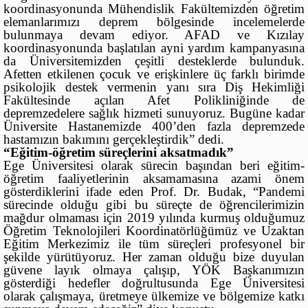
koordinasyonunda Mühendislik Fakültemizden öğretim
elemanlarımızı deprem bölgesinde incelemelerde
bulunmaya devam ediyor. AFAD ve Kızılay
koordinasyonunda başlatılan ayni yardım kampanyasına
da Üniversitemizden çeşitli desteklerde bulunduk.
Afetten etkilenen çocuk ve erişkinlere üç farklı birimde
psikolojik destek vermenin yanı sıra Diş Hekimliği
Fakültesinde açılan Afet Polikliniğinde de
depremzedelere sağlık hizmeti sunuyoruz. Bugüne kadar
Üniversite Hastanemizde 400’den fazla depremzede
hastamızın bakımını gerçekleştirdik” dedi.
“Eğitim-öğretim süreçlerini aksatmadık”
Ege Üniversitesi olarak sürecin başından beri eğitim-
öğretim faaliyetlerinin aksamamasına azami önem
gösterdiklerini ifade eden Prof. Dr. Budak, “Pandemi
sürecinde olduğu gibi bu süreçte de öğrencilerimizin
mağdur olmaması için 2019 yılında kurmuş olduğumuz
Öğretim Teknolojileri Koordinatörlüğümüz ve Uzaktan
Eğitim Merkezimiz ile tüm süreçleri profesyonel bir
şekilde yürütüyoruz. Her zaman olduğu bize duyulan
güvene layık olmaya çalışıp, YÖK Başkanımızın
gösterdiği hedefler doğrultusunda Ege Üniversitesi
olarak çalışmaya, üretmeye ülkemize ve bölgemize katkı