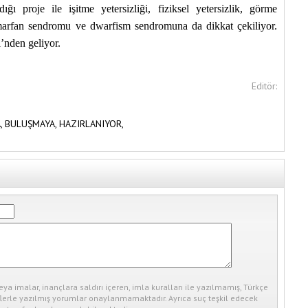
ığı proje ile işitme yetersizliği, fiziksel yetersizlik, görme
 marfan sendromu ve dwarfism sendromuna da dikkat çekiliyor.
’nden geliyor.
Editör:
,
BULUŞMAYA,
HAZIRLANIYOR,
eya imalar, inançlara saldırı içeren, imla kuralları ile yazılmamış, Türkçe
erle yazılmış yorumlar onaylanmamaktadır. Ayrıca suç teşkil edecek