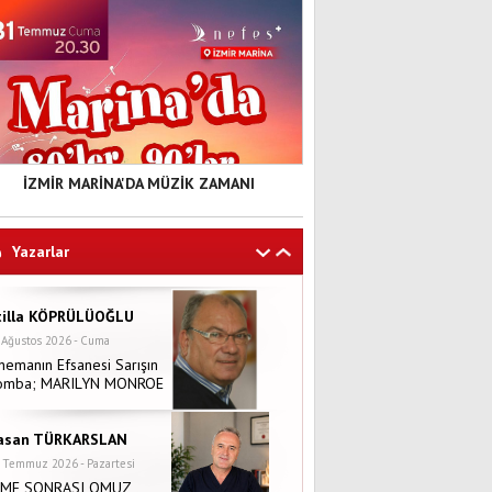
İZMİR MARİNA'DA MÜZİK ZAMANI
tilla KÖPRÜLÜOĞLU
 Ağustos 2026 - Cuma
nemanın Efsanesi Sarışın
Yazarlar
omba; MARILYN MONROE
asan TÜRKARSLAN
 Temmuz 2026 - Pazartesi
NME SONRASI OMUZ
ĞRISI NEDEN OLUR?
fuk TÜRKYILMAZ
 Haziran 2026 - Çarşamba
İĞLİ BELEDİYESİ-ÇALI