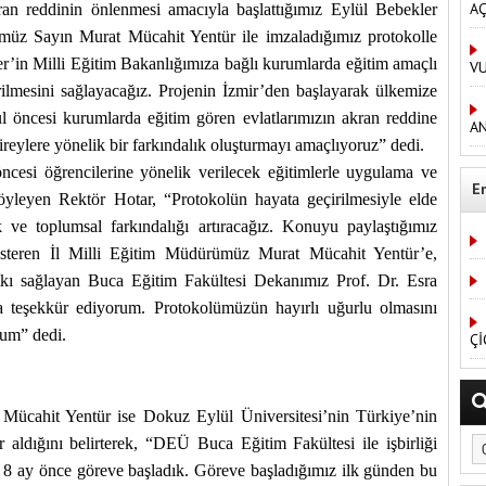
AÇ
kran reddinin önlenmesi amacıyla başlattığımız Eylül Bebekler
ümüz Sayın Murat Mücahit Yentür ile imzaladığımız protokolle
er’in Milli Eğitim Bakanlığımıza bağlı kurumlarda eğitim amaçlı
V
rilmesini sağlayacağız. Projenin İzmir’den başlayarak ülkemize
ul öncesi kurumlarda eğitim gören evlatlarımızın akran reddine
AN
bireylere yönelik bir farkındalık oluşturmayı amaçlıyoruz” dedi.
ncesi öğrencilerine yönelik verilecek eğitimlerle uygulama ve
E
i söyleyen Rektör Hotar, “Protokolün hayata geçirilmesiyle elde
 ve toplumsal farkındalığı artıracağız. Konuyu paylaştığımız
österen İl Milli Eğitim Müdürümüz Murat Mücahit Yentür’e,
atkı sağlayan Buca Eğitim Fakültesi Dekanımız Prof. Dr. Esra
 teşekkür ediyorum. Protokolümüzün hayırlı uğurlu olmasını
orum” dedi.
Çİ
 Mücahit Yentür ise Dokuz Eylül Üniversitesi’nin Türkiye’nin
r aldığını belirterek, “DEÜ Buca Eğitim Fakültesi ile işbirliği
 8 ay önce göreve başladık. Göreve başladığımız ilk günden bu