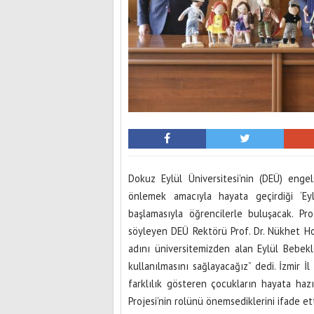
Dokuz Eylül Üniversitesi’nin (DEÜ) eng
önlemek amacıyla hayata geçirdiği ‘Ey
başlamasıyla öğrencilerle buluşacak. Pro
söyleyen DEÜ Rektörü Prof. Dr. Nükhet Hota
adını üniversitemizden alan Eylül Bebekl
kullanılmasını sağlayacağız” dedi. İzmir İ
farklılık gösteren çocukların hayata haz
Projesi’nin rolünü önemsediklerini ifade et