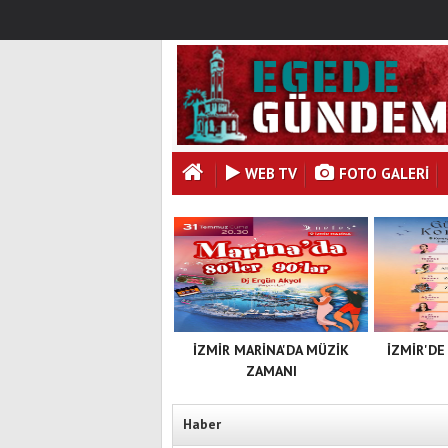
WEB TV
FOTO GALERI
İZMİR MARİNA'DA MÜZİK
İZMİR'DE
ZAMANI
Haber