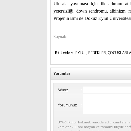
Ulusala yayılması için ilk adımını atıld
yetersizliği, down sendromu, albinizm,
Projenin ismi de Dokuz Eylül Üniversitesi
Kaynak:
Etiketler:
EYLÜL,
BEBEKLER,
ÇOCUKLARLA
Yorumlar
Adınız
:
Yorumunuz
:
UYARI: Küfür, hakaret, rencide edici cümleler v
karakter kullanılmayan ve tamamı büyük harfl