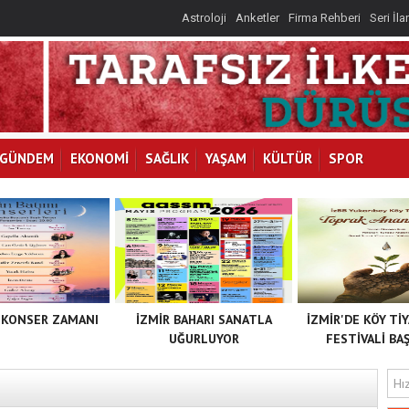
Astroloji
Anketler
Firma Rehberi
Seri İla
GÜNDEM
EKONOMİ
SAĞLIK
YAŞAM
KÜLTÜR
SPOR
 KONSER ZAMANI
İZMİR BAHARI SANATLA
İZMİR'DE KÖY Tİ
UĞURLUYOR
FESTİVALİ BAŞ