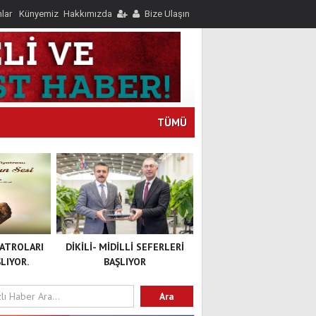
nlar
Künyemiz
Hakkımızda
Bize Ulaşın
TÜMÜ
YATROLARI
DİKİLİ- MİDİLLİ SEFERLERİ
LIYOR.
BAŞLIYOR