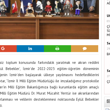
S
M
S
29
B
S
27
Ç
elsiz toplum konusunda farkındalık yaratmak ve akran reddini
lül Bebekler’, İzmir’de 2022-2023 eğitim-öğretim döneminin
T
jenin İzmir’den başlayarak ülkeye yayılmasını hedeflediklerini
26
r, “İzmir İl Milli Eğitim Müdürlüğü ile imzaladığımız protokolle
Y
Z
er’in Milli Eğitim Bakanlığımıza bağlı kurumlarda eğitim amaçlı
l Milli Eğitim Müdürü Dr. Murat Mücahit Yentür ise akranlarından
ırlanması ve velilerin desteklenmesi noktasında Eylül Bebekler
ti.