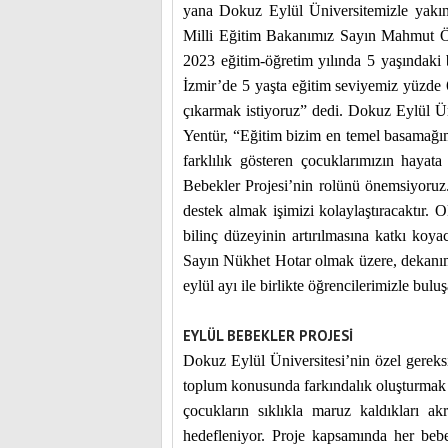
yana Dokuz Eylül Üniversitemizle yakın i
Milli Eğitim Bakanımız Sayın Mahmut Öz
2023 eğitim-öğretim yılında 5 yaşındaki 
İzmir’de 5 yaşta eğitim seviyemiz yüzde
çıkarmak istiyoruz” dedi. Dokuz Eylül Ün
Yentür, “Eğitim bizim en temel basamağım
farklılık gösteren çocuklarımızın hayata
Bebekler Projesi’nin rolünü önemsiyoruz
destek almak işimizi kolaylaştıracaktır. 
bilinç düzeyinin artırılmasına katkı koy
Sayın Nükhet Hotar olmak üzere, dekanım
eylül ayı ile birlikte öğrencilerimizle bul
EYLÜL BEBEKLER PROJESİ
Dokuz Eylül Üniversitesi’nin özel gereksi
toplum konusunda farkındalık oluşturmak a
çocukların sıklıkla maruz kaldıkları a
hedefleniyor. Proje kapsamında her beb