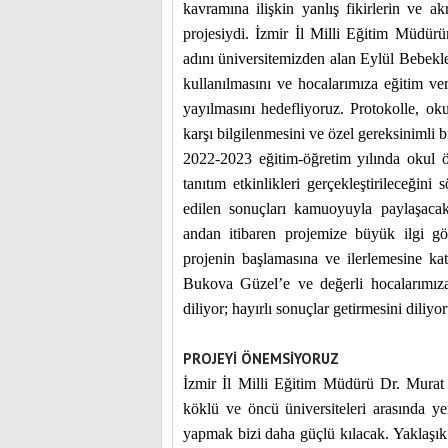
kavramına ilişkin yanlış fikirlerin ve a
projesiydi. İzmir İl Milli Eğitim Müdür
adını üniversitemizden alan Eylül Bebekl
kullanılmasını ve hocalarımıza eğitim ve
yayılmasını hedefliyoruz. Protokolle, ok
karşı bilgilenmesini ve özel gereksinimli 
2022-2023 eğitim-öğretim yılında okul ö
tanıtım etkinlikleri gerçekleştirileceğin
edilen sonuçları kamuoyuyla paylaşacak
andan itibaren projemize büyük ilgi g
projenin başlamasına ve ilerlemesine k
Bukova Güzel’e ve değerli hocalarımıza
diliyor; hayırlı sonuçlar getirmesini diliy
PROJEYİ ÖNEMSİYORUZ
İzmir İl Milli Eğitim Müdürü Dr. Murat
köklü ve öncü üniversiteleri arasında ye
yapmak bizi daha güçlü kılacak. Yaklaşık