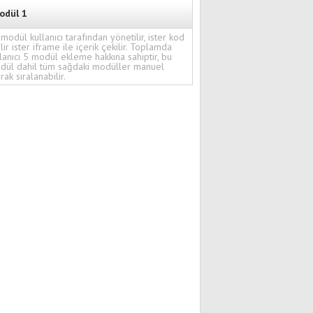
odül 1
modül kullanıcı tarafından yönetilir, ister kod
ilir ister iframe ile içerik çekilir. Toplamda
lanıcı 5 modül ekleme hakkına sahiptir, bu
dül dahil tüm sağdaki modüller manuel
rak sıralanabilir.