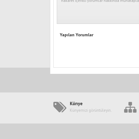
hakaret içerikli yorumlar hakkında muhataplar
Yapılan Yorumlar
Künye
Künyemizi görüntüleyin.