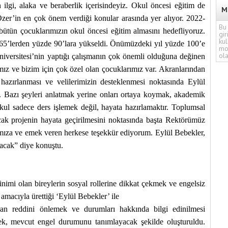
lgi, alaka ve beraberlik içerisindeyiz. Okul öncesi eğitim de
M
er’in en çok önem verdiği konular arasında yer alıyor. 2022-
Bu 
bütün çocuklarımızın okul öncesi eğitim almasını hedefliyoruz.
gir
kul
 65’lerden yüzde 90’lara yükseldi. Önümüzdeki yıl yüzde 100’e
mo
ola
iversitesi’nin yaptığı çalışmanın çok önemli olduğuna değinen
ız ve bizim için çok özel olan çocuklarımız var. Akranlarından
 hazırlanması ve velilerimizin desteklenmesi noktasında Eylül
. Bazı şeyleri anlatmak yerine onları ortaya koymak, akademik
Okul sadece ders işlemek değil, hayata hazırlamaktır. Toplumsal
acak projenin hayata geçirilmesini noktasında başta Rektörümüz
ıza ve emek veren herkese teşekkür ediyorum. Eylül Bebekler,
uşacak” diye konuştu.
nimi olan bireylerin sosyal rollerine dikkat çekmek ve engelsiz
macıyla ürettiği ‘Eylül Bebekler’ ile
kran reddini önlemek ve durumları hakkında bilgi edinilmesi
ek, mevcut engel durumunu tanımlayacak şekilde oluşturuldu.