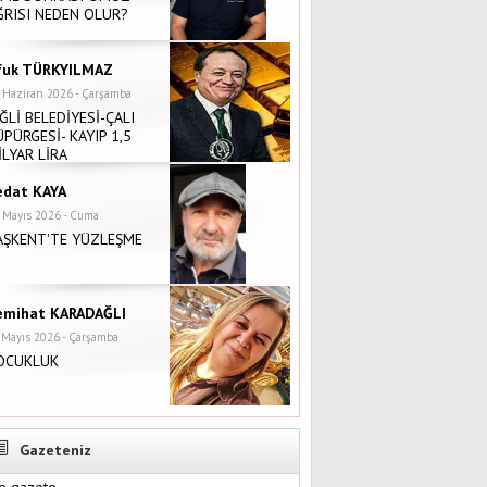
ÜPÜRGESİ- KAYIP 1,5
İLYAR LİRA
edat KAYA
 Mayıs 2026 - Cuma
AŞKENT'TE YÜZLEŞME
emihat KARADAĞLI
 Mayıs 2026 - Çarşamba
OCUKLUK
uğçe GÖZALAN
 Mart 2026 - Perşembe
ANLIŞ BİLİNEN 7
AYIFLAMA MİTİ
Gazeteniz