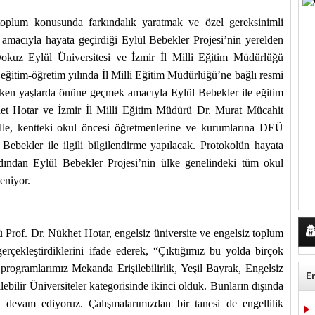
toplum konusunda farkındalık yaratmak ve özel gereksinimli
k amacıyla hayata geçirdiği Eylül Bebekler Projesi’nin yerelden
 Dokuz Eylül Üniversitesi ve İzmir İl Milli Eğitim Müdürlüğü
eğitim-öğretim yılında İl Milli Eğitim Müdürlüğü’ne bağlı resmi
rken yaşlarda önüne geçmek amacıyla Eylül Bebekler ile eğitim
et Hotar ve İzmir İl Milli Eğitim Müdürü Dr. Murat Mücahit
olle, kentteki okul öncesi öğretmenlerine ve kurumlarına DEÜ
 Bebekler ile ilgili bilgilendirme yapılacak. Protokolün hayata
ardından Eylül Bebekler Projesi’nin ülke genelindeki tüm okul
leniyor.
rof. Dr. Nükhet Hotar, engelsiz üniversite ve engelsiz toplum
erçekleştirdiklerini ifade ederek, “Çıktığımız bu yolda birçok
 programlarımız Mekanda Erişilebilirlik, Yeşil Bayrak, Engelsiz
E
bilir Üniversiteler kategorisinde ikinci olduk. Bunların dışında
 devam ediyoruz. Çalışmalarımızdan bir tanesi de engellilik