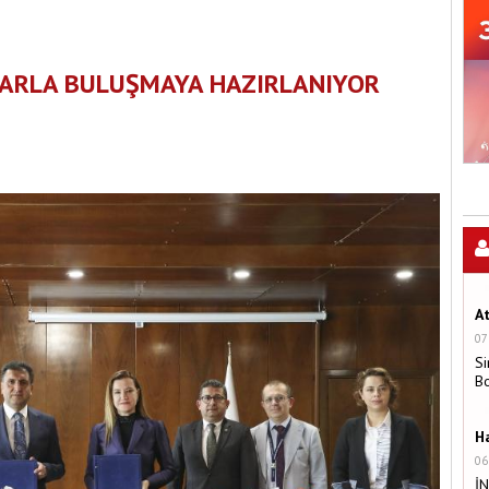
LARLA BULUŞMAYA HAZIRLANIYOR
A
07
Si
B
H
06
İ
A
U
03
Ç