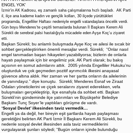
ENGEL YOK'
İzmir’in AK Kadrosu, eş zamanlı saha çalışmalarına hızlı başladı. AK Parti
il, ilçe ana kademe kadın ve gençlik kolları, 30 ilçede yürüttükleri
programda, Engelliler Haftası nedeniyle engelli vatandaşlara öncelik verdi.
Gün boyu Menderes’te çeşitli temaslarda bulunan İl Başkanı Kerem Ali
Sürekli de serebral palsi hastalığıyla mücadele eden Ayşe Koç’u ziyaret
etti.
Başkan Sürekli; bu anlamlı buluşmada Ayşe Koç ve ailesi ile sıcak bir
sohbet gerçekleştirirken önemli mesajlar verdi. Sürekli; “Onlar nasıl
engel tanımadan başarı hikayeleri yazabiliyorsa; bizlerin de onlarla
hayatı paylaşmak için bir engelimiz yok. AK Parti olarak; bu bakış
açısının en somut adımlarını attık. 2005 yılında Engelliler Hukuku’nu
oluşturduk ve çok geçmeden pozitif ayrımcılık ilkesini anayasal
güvence altına aldık. Her zaman ve her şartta onların da ailelerinin
de yanındayız.” diye konuştu. Sürekli; Menderes Esnaf ve Ziraat
Odaları yöneticilerini ve çiçek seralarını ziyaret ederekken, vefa
buluşmaları gerçekleştirip, ilçe esnafıyla da sohbet etti. Başkan
Sürekli’nin gündeminde ilçe yatırımları ve Büyükşehir Belediye
Başkanı Tunç Soyer’le yaptıkları görüşme de vardı.
‘Sosyal Devlet’ ilkesinden taviz vermedik…
Engelli ya da değil, her bireyin eşit şartlarda hayatı paylaşması
gerektiğini belirten AK Parti İzmir İl Başkanı Kerem Ali Sürekli, bu
nedenle sosyal devlet ilkesinden asla taviz vermediklerini
vurgulayarak şunları söyledi; “Bugün onların içinde bulunduğu