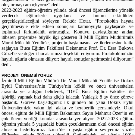
oluşturmayı amaçlıyoruz” dedi.
2022-2023 eğitim-öğretim yılında okul öncesi öğrencilerine yönelik
verilecek eğitimlerle uygulama ve tanıtım etkinlikleri
gerçekleştirileceğini söyleyen Rektör Hotar, “Protokolün hayata
geçirilmesiyle elde edilen sonuçları kamuoyuyla paylaşacak ve
toplumsal farkındalığı artıracağız. Konuyu paylaştığımız andan
itibaren projemize büyük ilgi gösteren İl Milli Eğitim Müdürümüz
Murat Mücahit Yentür’e, projenin başlamasına ve ilerlemesine katkı
sağlayan Buca Eğitim Fakültesi Dekanımız Prof. Dr. Esra Bukova
Güzel’e ve değerli hocalarımıza teşekkür ediyorum. Protokolümüzün
hayırlı uğurlu olmasını diliyor; hayırlı sonuçlar getirmesini diliyorum”
dedi.
PROJEYİ ÖNEMSİYORUZ
İzmir İl Milli Eğitim Müdürü Dr. Murat Mücahit Yentür ise Dokuz
Eylül Üniversitesi’nin Türkiye’nin köklü ve öncü üniversiteleri
arasında yer aldığını belirterek, “DEÜ Buca Eğitim Fakültesi ile
işbirliği yapmak bizi daha güçlü kılacak. Yaklaşık 8 ay önce göreve
başladık. Göreve başladığımız ilk günden bu yana Dokuz Eylül
Üniversitemizle yakın ilgi, alaka ve beraberlik içerisindeyiz. Okul
öncesi eğitim de Milli Eğitim Bakanımız Sayın Mahmut Özer’in en
çok önem verdiği konular arasında yer alıyor. 2022-2023 eğitim-
öğretim yılında 5 yaşındaki bütün çocuklarımızın okul öncesi eğitim
almasını hedefliyoruz. İzmir’de 5 yaşta eğitim seviyemiz yüzde
65’lerden yüzde 90’lara yükseldi. Önümüzdeki yıl yüzde 100’e