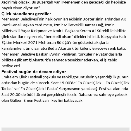
geçirilmiş olacak. Bu güzergah yani Menemen'den geçeceği için hepinize
hayırlı olsun diyorum”.
Çilek standlarını gezdiler
Menemen Belediyesi’nin halk oyunları ekibinin gösterisinin ardından AK
Parti Genel Başkan Yardımcısı, İzmir Milletvekili Hamza Dağ, İzmir
Milletvekili Yaşar Kırkpınar ve İzmir İl Başkanı Kerem Ali Sürekli ile birlikte
çilek stantlarını gezerek, “bereketli olsun” dileklerini iletti. Karşıyaka Halk
Eğitim Merkezi 2071 Mehteran Bölüğü’nün gösterisi alkışlarla
karşılanırken, ünlü sanatçı Bedia Akartürk türküleriyle geceye renk kattı.
Menemen Belediye Başkanı Aydın Pehlivan, türkülerine vatandaşlarla
birlikte eşlik ettiği Akartürk’e sahnede teşekkür ederken, el işi tablo
hediye etti.
Festival bugün de devam ediyor
Emiralem Çilek Festivali çoşkulu ve renkli görüntülerin yaşandığı ilk günün
ardından bugün de sürecek. Saat 15.00’de ‘En Güzel Çilek’, ‘En Güzel Çilek
Tarlası’ ve ‘En Güzel Çilekli Pasta’ Yarışmasının yapılacağı Festival alanında
Saat 20.00’de ödül töreni gerçekleştirilecek. Daha sonra sahneye gelecek
olan Gülben Ergen Festivalin keyfini katlayacak.