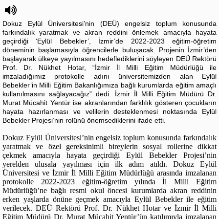
Dokuz Eylül Üniversitesi’nin (DEÜ) engelsiz toplum konusunda
farkındalık yaratmak ve akran reddini önlemek amacıyla hayata
geçirdiği ‘Eylül Bebekler’, İzmir’de 2022-2023 eğitim-öğretim
döneminin başlamasıyla öğrencilerle buluşacak. Projenin İzmir’den
başlayarak ülkeye yayılmasını hedeflediklerini söyleyen DEÜ Rektörü
Prof. Dr. Nükhet Hotar, “İzmir İl Milli Eğitim Müdürlüğü ile
imzaladığımız protokolle adını üniversitemizden alan Eylül
Bebekler’in Milli Eğitim Bakanlığımıza bağlı kurumlarda eğitim amaçlı
kullanılmasını sağlayacağız” dedi. İzmir İl Milli Eğitim Müdürü Dr.
Murat Mücahit Yentür ise akranlarından farklılık gösteren çocukların
hayata hazırlanması ve velilerin desteklenmesi noktasında Eylül
Bebekler Projesi’nin rolünü önemsediklerini ifade etti.
Dokuz Eylül Üniversitesi’nin engelsiz toplum konusunda farkındalık
yaratmak ve özel gereksinimli bireylerin sosyal rollerine dikkat
çekmek amacıyla hayata geçirdiği Eylül Bebekler Projesi’nin
yerelden ulusala yayılması için ilk adım atıldı. Dokuz Eylül
Üniversitesi ve İzmir İl Milli Eğitim Müdürlüğü arasında imzalanan
protokolle 2022-2023 eğitim-öğretim yılında İl Milli Eğitim
Müdürlüğü’ne bağlı resmi okul öncesi kurumlarda akran reddinin
erken yaşlarda önüne geçmek amacıyla Eylül Bebekler ile eğitim
verilecek. DEÜ Rektörü Prof. Dr. Nükhet Hotar ve İzmir İl Milli
Eğitim Müdürü Dr. Murat Mücahit Yentür’ün katılımıyla imzalanan