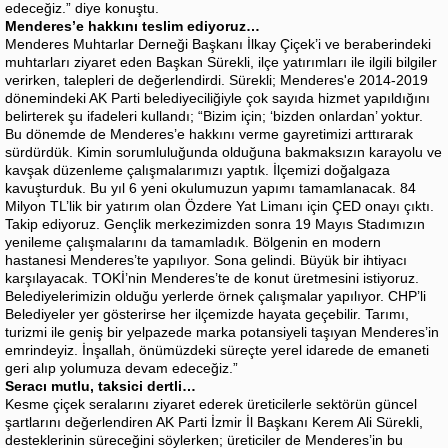
edeceğiz.” diye konuştu.
Menderes’e hakkını teslim ediyoruz…
Menderes Muhtarlar Derneği Başkanı İlkay Çiçek’i ve beraberindeki
muhtarları ziyaret eden Başkan Sürekli, ilçe yatırımları ile ilgili bilgiler
verirken, talepleri de değerlendirdi. Sürekli; Menderes'e 2014-2019
dönemindeki AK Parti belediyeciliğiyle çok sayıda hizmet yapıldığını
belirterek şu ifadeleri kullandı; “Bizim için; ‘bizden onlardan’ yoktur.
Bu dönemde de Menderes’e hakkını verme gayretimizi arttırarak
sürdürdük. Kimin sorumluluğunda olduğuna bakmaksızın karayolu ve
kavşak düzenleme çalışmalarımızı yaptık. İlçemizi doğalgaza
kavuşturduk. Bu yıl 6 yeni okulumuzun yapımı tamamlanacak. 84
Milyon TL’lik bir yatırım olan Özdere Yat Limanı için ÇED onayı çıktı.
Takip ediyoruz. Gençlik merkezimizden sonra 19 Mayıs Stadımızın
yenileme çalışmalarını da tamamladık. Bölgenin en modern
hastanesi Menderes’te yapılıyor. Sona gelindi. Büyük bir ihtiyacı
karşılayacak. TOKİ’nin Menderes’te de konut üretmesini istiyoruz.
Belediyelerimizin olduğu yerlerde örnek çalışmalar yapılıyor. CHP’li
Belediyeler yer gösterirse her ilçemizde hayata geçebilir. Tarımı,
turizmi ile geniş bir yelpazede marka potansiyeli taşıyan Menderes’in
emrindeyiz. İnşallah, önümüzdeki süreçte yerel idarede de emaneti
geri alıp yolumuza devam edeceğiz.”
Seracı mutlu, taksici dertli…
Kesme çiçek seralarını ziyaret ederek üreticilerle sektörün güncel
şartlarını değerlendiren AK Parti İzmir İl Başkanı Kerem Ali Sürekli,
desteklerinin süreceğini söylerken; üreticiler de Menderes’in bu