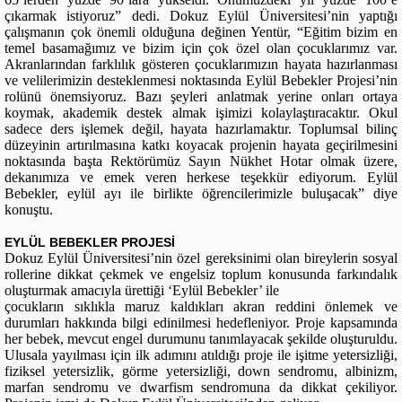
çıkarmak istiyoruz” dedi. Dokuz Eylül Üniversitesi’nin yaptığı
çalışmanın çok önemli olduğuna değinen Yentür, “Eğitim bizim en
temel basamağımız ve bizim için çok özel olan çocuklarımız var.
Akranlarından farklılık gösteren çocuklarımızın hayata hazırlanması
ve velilerimizin desteklenmesi noktasında Eylül Bebekler Projesi’nin
rolünü önemsiyoruz. Bazı şeyleri anlatmak yerine onları ortaya
koymak, akademik destek almak işimizi kolaylaştıracaktır. Okul
sadece ders işlemek değil, hayata hazırlamaktır. Toplumsal bilinç
düzeyinin artırılmasına katkı koyacak projenin hayata geçirilmesini
noktasında başta Rektörümüz Sayın Nükhet Hotar olmak üzere,
dekanımıza ve emek veren herkese teşekkür ediyorum. Eylül
Bebekler, eylül ayı ile birlikte öğrencilerimizle buluşacak” diye
konuştu.
EYLÜL BEBEKLER PROJESİ
Dokuz Eylül Üniversitesi’nin özel gereksinimi olan bireylerin sosyal
rollerine dikkat çekmek ve engelsiz toplum konusunda farkındalık
oluşturmak amacıyla ürettiği ‘Eylül Bebekler’ ile
çocukların sıklıkla maruz kaldıkları akran reddini önlemek ve
durumları hakkında bilgi edinilmesi hedefleniyor. Proje kapsamında
her bebek, mevcut engel durumunu tanımlayacak şekilde oluşturuldu.
Ulusala yayılması için ilk adımını atıldığı proje ile işitme yetersizliği,
fiziksel yetersizlik, görme yetersizliği, down sendromu, albinizm,
marfan sendromu ve dwarfism sendromuna da dikkat çekiliyor.