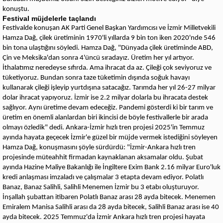
konuştu.
Festival müjdelerle taçlandı
Festivalde konuşan AK Parti Genel Başkan Yardımcısı ve İzmir Milletvekili
Hamza Dağ, çilek üretiminin 1970'li yıllarda 9 bin ton iken 2020'nde 546
bin tona ulaştığını söyledi. Hamza Dağ, "Dünyada çilek üretiminde ABD,
Çin ve Meksika'dan sonra 4'üncü sıradayız. Üretim her yıl artıyor.
İthalatımız neredeyse sıfırda. Ama ihracat da az. Çileği çok seviyoruz ve
tüketiyoruz. Bundan sonra taze tüketimin dışında soğuk havayı
kullanarak çileği işleyip yurtdışına satacağız. Tarımda her yıl 26-27 milyar
dolar ihracat yapıyoruz. İzmir ise 2.2 milyar dolarla bu ihracata destek
sağlıyor. Aynı üretime devam edeceğiz. Pandemi gösterdi ki bir tarım ve
üretim en önemli alanlardan biri ikincisi de böyle festivallerle bir arada
olmayı özledik" dedi. Ankara-İzmir hızlı tren projesi 2025'in Temmuz
ayında hayata geçecek İzmir'e güzel bir müjde vermek istediğini söyleyen
Hamza Dağ, konuşmasını şöyle sürdürdü: "İzmir-Ankara hızlı tren
projesinde müteahhit firmadan kaynaklanan aksamalar oldu. Şubat
ayında Hazine Maliye Bakanlığı ile İngiltere Exim Bank 2.16 milyar Euro'luk
kredi anlaşması imzaladı ve çalışmalar 3 etapta devam ediyor. Polatlı
Banaz, Banaz Salihli, Salihli Menemen İzmir bu 3 etabı oluşturuyor.
İnşallah şubattan itibaren Polatlı Banaz arası 28 ayda bitecek. Menemen
Emiralem Manisa Salihli arası da 28 ayda bitecek, Salihli Banaz arası ise 40
ayda bitecek. 2025 Temmuz'da İzmir Ankara hızlı tren projesi hayata