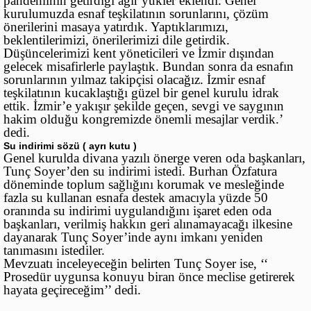
pandeminin getirdiği ağır yükler eklendi. Genel
kurulumuzda esnaf teşkilatının sorunlarını, çözüm
önerilerini masaya yatırdık. Yaptıklarımızı,
beklentilerimizi, önerilerimizi dile getirdik.
Düşüncelerimizi kent yöneticileri ve İzmir dışından
gelecek misafirlerle paylaştık. Bundan sonra da esnafın
sorunlarının yılmaz takipçisi olacağız. İzmir esnaf
teşkilatının kucaklaştığı güzel bir genel kurulu idrak
ettik. İzmir’e yakışır şekilde geçen, sevgi ve saygının
hakim olduğu kongremizde önemli mesajlar verdik.’
dedi.
Su indirimi sözü ( ayrı kutu )
Genel kurulda divana yazılı önerge veren oda başkanları,
Tunç Soyer’den su indirimi istedi. Burhan Özfatura
döneminde toplum sağlığını korumak ve mesleğinde
fazla su kullanan esnafa destek amacıyla yüzde 50
oranında su indirimi uygulandığını işaret eden oda
başkanları, verilmiş hakkın geri alınamayacağı ilkesine
dayanarak Tunç Soyer’inde aynı imkanı yeniden
tanımasını istediler.
Mevzuatı inceleyeceğin belirten Tunç Soyer ise, ‘‘
Prosedür uygunsa konuyu biran önce meclise getirerek
hayata geçireceğim’’ dedi.