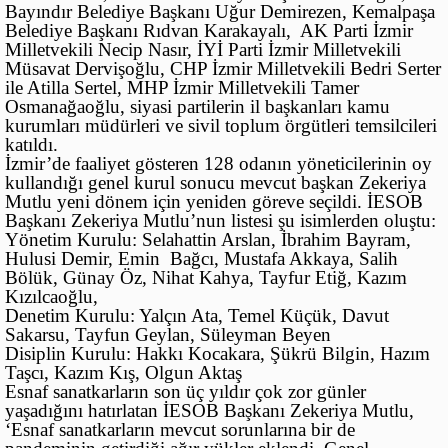
Bayındır Belediye Başkanı Uğur Demirezen, Kemalpaşa
Belediye Başkanı Rıdvan Karakayalı, AK Parti İzmir
Milletvekili Necip Nasır, İYİ Parti İzmir Milletvekili
Müsavat Dervişoğlu, CHP İzmir Milletvekili Bedri Serter
ile Atilla Sertel, MHP İzmir Milletvekili Tamer
Osmanağaoğlu, siyasi partilerin il başkanları kamu
kurumları müdürleri ve sivil toplum örgütleri temsilcileri
katıldı.
İzmir’de faaliyet gösteren 128 odanın yöneticilerinin oy
kullandığı genel kurul sonucu mevcut başkan Zekeriya
Mutlu yeni dönem için yeniden göreve seçildi. İESOB
Başkanı Zekeriya Mutlu’nun listesi şu isimlerden oluştu:
Yönetim Kurulu: Selahattin Arslan, İbrahim Bayram,
Hulusi Demir, Emin Bağcı, Mustafa Akkaya, Salih
Bölük, Günay Öz, Nihat Kahya, Tayfur Etiğ, Kazım
Kızılcaoğlu,
Denetim Kurulu: Yalçın Ata, Temel Küçük, Davut
Sakarsu, Tayfun Geylan, Süleyman Beyen
Disiplin Kurulu: Hakkı Kocakara, Şükrü Bilgin, Hazım
Taşcı, Kazım Kış, Olgun Aktaş
Esnaf sanatkarların son üç yıldır çok zor günler
yaşadığını hatırlatan İESOB Başkanı Zekeriya Mutlu,
‘Esnaf sanatkarların mevcut sorunlarına bir de