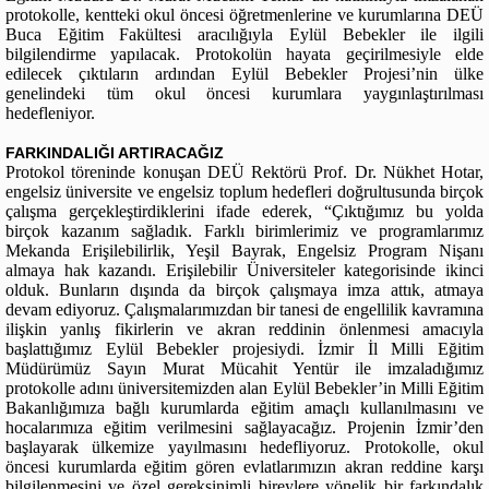
protokolle, kentteki okul öncesi öğretmenlerine ve kurumlarına DEÜ
Buca Eğitim Fakültesi aracılığıyla Eylül Bebekler ile ilgili
bilgilendirme yapılacak. Protokolün hayata geçirilmesiyle elde
edilecek çıktıların ardından Eylül Bebekler Projesi’nin ülke
genelindeki tüm okul öncesi kurumlara yaygınlaştırılması
hedefleniyor.
FARKINDALIĞI ARTIRACAĞIZ
Protokol töreninde konuşan DEÜ Rektörü Prof. Dr. Nükhet Hotar,
engelsiz üniversite ve engelsiz toplum hedefleri doğrultusunda birçok
çalışma gerçekleştirdiklerini ifade ederek, “Çıktığımız bu yolda
birçok kazanım sağladık. Farklı birimlerimiz ve programlarımız
Mekanda Erişilebilirlik, Yeşil Bayrak, Engelsiz Program Nişanı
almaya hak kazandı. Erişilebilir Üniversiteler kategorisinde ikinci
olduk. Bunların dışında da birçok çalışmaya imza attık, atmaya
devam ediyoruz. Çalışmalarımızdan bir tanesi de engellilik kavramına
ilişkin yanlış fikirlerin ve akran reddinin önlenmesi amacıyla
başlattığımız Eylül Bebekler projesiydi. İzmir İl Milli Eğitim
Müdürümüz Sayın Murat Mücahit Yentür ile imzaladığımız
protokolle adını üniversitemizden alan Eylül Bebekler’in Milli Eğitim
Bakanlığımıza bağlı kurumlarda eğitim amaçlı kullanılmasını ve
hocalarımıza eğitim verilmesini sağlayacağız. Projenin İzmir’den
başlayarak ülkemize yayılmasını hedefliyoruz. Protokolle, okul
öncesi kurumlarda eğitim gören evlatlarımızın akran reddine karşı
bilgilenmesini ve özel gereksinimli bireylere yönelik bir farkındalık