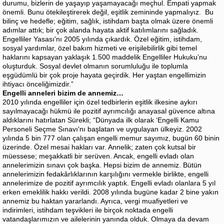
durumu, bizlerin de yaşayıp yaşamayacağı meçhul. Empati yapmak
önemli. Bunu ötekileştirerek değil, eşitlik zemininde yapmalıyız. Bu
bilinç ve hedefle; eğitim, sağlık, istihdam başta olmak üzere önemli
adımlar attık; bir çok alanda hayata aktif katılımlarını sağladık.
Engelliler Yasası'nı 2005 yılında çıkardık. Özel eğitim, istihdam,
sosyal yardımlar, özel bakım hizmeti ve erişilebilirlik gibi temel
haklarını kapsayan yaklaşık 1.500 maddelik Engelliler Hukuku’nu
oluşturduk. Sosyal devlet olmanın sorumluluğu ile toplumla
eşgüdümlü bir çok proje hayata geçirdik. Her yaştan engellimizin
ihtiyacı önceliğimizdir.”
Engelli anneleri bizim de annemiz…
2010 yılında engelliler için özel tedbirlerin eşitlik ilkesine aykırı
sayılmayacağı hükmü ile pozitif ayrımcılığı anayasal güvence altına
aldıklarını hatırlatan Sürekli; “Dünyada ilk olarak ‘Engelli Kamu
Personeli Seçme Sınavı'nı başlatan ve uygulayan ülkeyiz. 2002
yılında 5 bin 777 olan çalışan engelli memur sayımız, bugün 60 binin
üzerinde. Özel mesai hakları var. Annelik; zaten çok kutsal bir
müessese; meşakkatli bir serüven. Ancak, engelli evladı olan
annelerimizin sınavı çok başka. Hepsi bizim de annemiz. Bütün
annelerimizin fedakârlıklarının karşılığını vermekle birlikte, engelli
annelerimize de pozitif ayrımcılık yaptık. Engelli evladı olanlara 5 yıl
erken emeklilik hakkı verildi. 2008 yılında bugüne kadar 2 bine yakın
annemiz bu haktan yararlandı. Ayrıca, vergi muafiyetleri ve
indirimleri, istihdam teşvikleri ile birçok noktada engelli
vatandaşlarımızın ve ailelerinin yanında olduk. Olmaya da devam