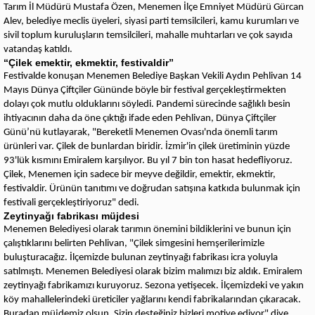
Tarım İl Müdürü Mustafa Özen, Menemen İlçe Emniyet Müdürü Gürcan
Alev, belediye meclis üyeleri, siyasi parti temsilcileri, kamu kurumları ve
sivil toplum kuruluşların temsilcileri, mahalle muhtarları ve çok sayıda
vatandaş katıldı.
“Çilek emektir, ekmektir, festivaldir”
Festivalde konuşan Menemen Belediye Başkan Vekili Aydın Pehlivan 14
Mayıs Dünya Çiftçiler Gününde böyle bir festival gerçekleştirmekten
dolayı çok mutlu olduklarını söyledi. Pandemi sürecinde sağlıklı besin
ihtiyacının daha da öne çıktığı ifade eden Pehlivan, Dünya Çiftçiler
Günü’nü kutlayarak, "Bereketli Menemen Ovası'nda önemli tarım
ürünleri var. Çilek de bunlardan biridir. İzmir'in çilek üretiminin yüzde
93'lük kısmını Emiralem karşılıyor. Bu yıl 7 bin ton hasat hedefliyoruz.
Çilek, Menemen için sadece bir meyve değildir, emektir, ekmektir,
festivaldir. Ürünün tanıtımı ve doğrudan satışına katkıda bulunmak için
festivali gerçekleştiriyoruz" dedi.
Zeytinyağı fabrikası müjdesi
Menemen Belediyesi olarak tarımın önemini bildiklerini ve bunun için
çalıştıklarını belirten Pehlivan, "Çilek simgesini hemşerilerimizle
buluşturacağız. İlçemizde bulunan zeytinyağı fabrikası icra yoluyla
satılmıştı. Menemen Belediyesi olarak bizim malımızı biz aldık. Emiralem
zeytinyağı fabrikamızı kuruyoruz. Sezona yetişecek. İlçemizdeki ve yakın
köy mahallelerindeki üreticiler yağlarını kendi fabrikalarından çıkaracak.
Buradan müjdemiz olsun. Sizin desteğiniz bizleri motive ediyor" diye