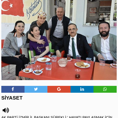
SİYASET
AK PARTİ İZMİR İL BAŞKANI SÜREKLİ:' HAYATI PAYLAŞMAK İÇİN