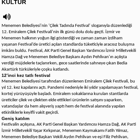
KÜLTÜR
Menemen Belediyesi’nin ‘Çilek Tadında Festival’ sloganıyla düzenlediği
12. Emiralem Çilek Festivali’nin ilk günü dolu dolu geçti. İzmir ve
Menemen halkının yoğun ilgi gösterdiği ve zaman zaman izdiham
yaşanan Festival’de üretici açılan standlarda tüketiciyle aracısız buluşma
imkânı buldu. Festival, AK Parti Genel Başkan Yardımcısı İzmir Milletvekili
Hamza Dağ ve Menemen Belediye Başkanı Aydın Pehlivan’ın açılışta
verdiği müjdelerle taçlanırken, gece saatlerinde sahneye çıkan Bedia
Akartürk türküleriyle çoşku katlandı.
12’inci kez tatlı festival
Menemen Belediyesi tarafından düzenlenen Emiralem Çilek Festivali, bu
yıl 12. kez kapılarını açtı. Pandemi nedeniyle iki yıldır yapılamayan festival,
kortej yürüyüşüyle başladı. Emiralem sokaklarına kurulan stantlarda
üreticiler çilek ve çilekten elde ettikleri ürünlerin satışını yaparken,
vatandaşlar da hem alışveriş yaptı hem de festival alanında yapılan
etkinliklerle keyifli vakit geçirdi.
Geniş katılım
Festivalin açılışına, AK Parti Genel Başkan Yardımcısı Hamza Dağ, AK Parti
İzmir Milletvekili Yaşar Kırkpınar, Menemen Kaymakamı Fatih Yılmaz,
Menemen Belediye Başkan Vekili Aydın Pehlivan ve eşi Filiz Pehlivan,