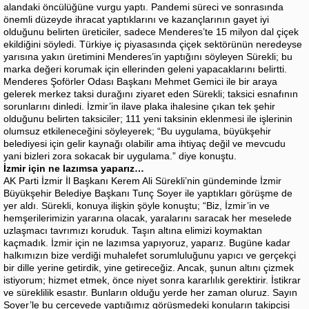
alandaki öncülüğüne vurgu yaptı. Pandemi süreci ve sonrasında
önemli düzeyde ihracat yaptıklarını ve kazançlarının gayet iyi
olduğunu belirten üreticiler, sadece Menderes’te 15 milyon dal çiçek
ekildiğini söyledi. Türkiye iç piyasasında çiçek sektörünün neredeyse
yarısına yakın üretimini Menderes’in yaptığını söyleyen Sürekli; bu
marka değeri korumak için ellerinden geleni yapacaklarını belirtti.
Menderes Şoförler Odası Başkanı Mehmet Gemici ile bir araya
gelerek merkez taksi durağını ziyaret eden Sürekli; taksici esnafının
sorunlarını dinledi. İzmir’in ilave plaka ihalesine çıkan tek şehir
olduğunu belirten taksiciler; 111 yeni taksinin eklenmesi ile işlerinin
olumsuz etkileneceğini söyleyerek; “Bu uygulama, büyükşehir
belediyesi için gelir kaynağı olabilir ama ihtiyaç değil ve mevcudu
yani bizleri zora sokacak bir uygulama.” diye konuştu.
İzmir için ne lazımsa yaparız…
AK Parti İzmir İl Başkanı Kerem Ali Sürekli’nin gündeminde İzmir
Büyükşehir Belediye Başkanı Tunç Soyer ile yaptıkları görüşme de
yer aldı. Sürekli, konuya ilişkin şöyle konuştu; “Biz, İzmir’in ve
hemşerilerimizin yararına olacak, yaralarını saracak her meselede
uzlaşmacı tavrımızı koruduk. Taşın altına elimizi koymaktan
kaçmadık. İzmir için ne lazımsa yapıyoruz, yaparız. Bugüne kadar
halkımızın bize verdiği muhalefet sorumluluğunu yapıcı ve gerçekçi
bir dille yerine getirdik, yine getireceğiz. Ancak, şunun altını çizmek
istiyorum; hizmet etmek, önce niyet sonra kararlılık gerektirir. İstikrar
ve süreklilik esastır. Bunların olduğu yerde her zaman oluruz. Sayın
Soyer’le bu çerçevede yaptığımız görüşmedeki konuların takipçisi