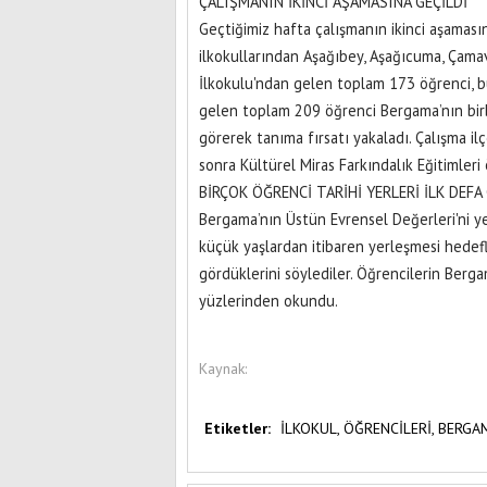
ÇALIŞMANIN İKİNCİ AŞAMASINA GEÇİLDİ
Geçtiğimiz hafta çalışmanın ikinci aşaması
ilkokullarından Aşağıbey, Aşağıcuma, Çamavlu
İlkokulu'ndan gelen toplam 173 öğrenci, bu
gelen toplam 209 öğrenci Bergama’nın bir
görerek tanıma fırsatı yakaladı. Çalışma i
sonra Kültürel Miras Farkındalık Eğitimleri
BİRÇOK ÖĞRENCİ TARİHİ YERLERİ İLK DEF
Bergama’nın Üstün Evrensel Değerleri'ni y
küçük yaşlardan itibaren yerleşmesi hedefle
gördüklerini söylediler. Öğrencilerin Bergam
yüzlerinden okundu.
Kaynak:
Etiketler:
İLKOKUL,
ÖĞRENCİLERİ,
BERGA