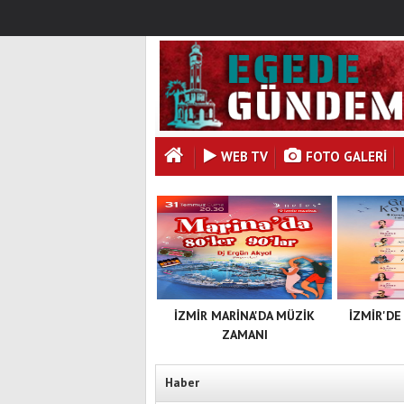
WEB TV
FOTO GALERI
İZMİR MARİNA'DA MÜZİK
İZMİR'DE
ZAMANI
Haber