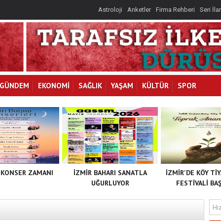
Astroloji
Anketler
Firma Rehberi
Seri İla
GÜNDEM
EKONOMİ
SAĞLIK
YAŞAM
KÜLTÜR
SPOR
 KONSER ZAMANI
İZMİR BAHARI SANATLA
İZMİR'DE KÖY Tİ
UĞURLUYOR
FESTİVALİ BAŞ