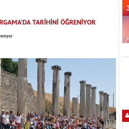
ERGAMA'DA TARİHİNİ ÖĞRENİYOR
reniyor