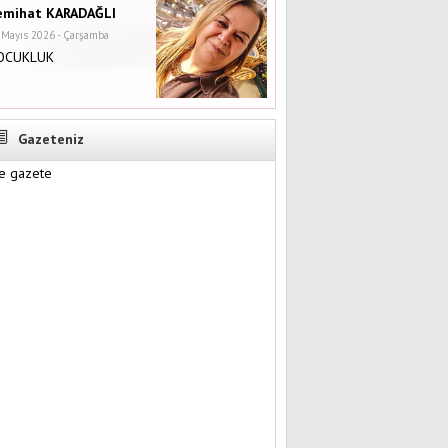
emihat KARADAĞLI
 Mayıs 2026 - Çarşamba
OCUKLUK
Gazeteniz