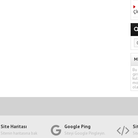
Çİ
M
Bu 
gir
kul
mo
ola
Site Haritası
Google Ping
Si
Sitenin haritasına bak
Siteyi Google Pingleyin.
Sit