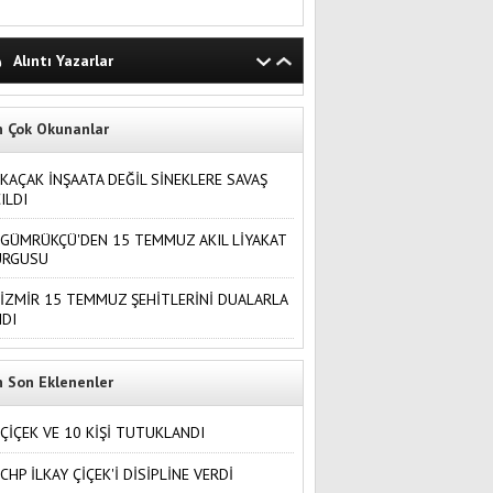
Alıntı Yazarlar
n Çok Okunanlar
KAÇAK İNŞAATA DEĞİL SİNEKLERE SAVAŞ
ILDI
GÜMRÜKÇÜ'DEN 15 TEMMUZ AKIL LİYAKAT
URGUSU
İZMİR 15 TEMMUZ ŞEHİTLERİNİ DUALARLA
DI
n Son Eklenenler
ÇİÇEK VE 10 KİŞİ TUTUKLANDI
CHP İLKAY ÇİÇEK'İ DİSİPLİNE VERDİ