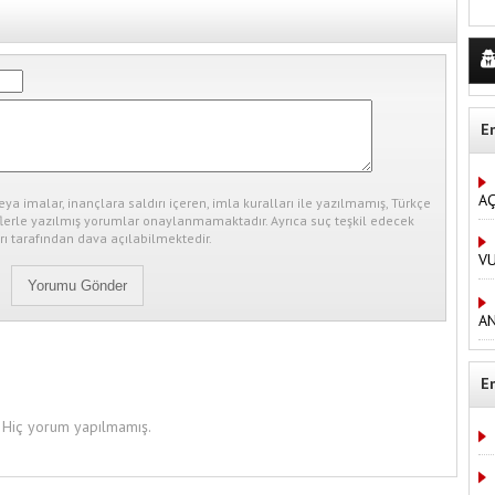
E
AÇ
eya imalar, inançlara saldırı içeren, imla kuralları ile yazılmamış, Türkçe
erle yazılmış yorumlar onaylanmamaktadır. Ayrıca suç teşkil edecek
ı tarafından dava açılabilmektedir.
V
AN
E
Hiç yorum yapılmamış.