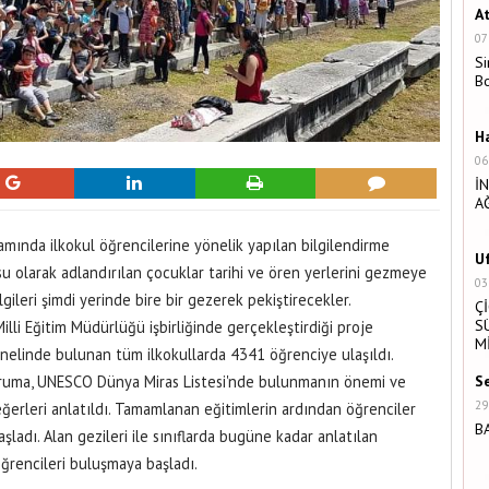
A
07
Si
B
H
06
İ
A
amında ilkokul öğrencilerine yönelik yapılan bilgilendirme
U
su olarak adlandırılan çocuklar tarihi ve ören yerlerini gezmeye
03
ilgileri şimdi yerinde bire bir gezerek pekiştirecekler.
Ç
S
lli Eğitim Müdürlüğü işbirliğinde gerçekleştirdiği proje
M
genelinde bulunan tüm ilkokullarda 4341 öğrenciye ulaşıldı.
Koruma, UNESCO Dünya Miras Listesi'nde bulunmanın önemi ve
S
29
ğerleri anlatıldı. Tamamlanan eğitimlerin ardından öğrenciler
B
şladı. Alan gezileri ile sınıflarda bugüne kadar anlatılan
öğrencileri buluşmaya başladı.