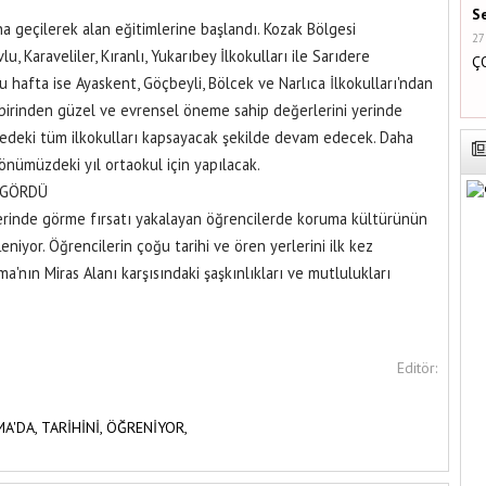
S
na geçilerek alan eğitimlerine başlandı. Kozak Bölgesi
27
, Karaveliler, Kıranlı, Yukarıbey İlkokulları ile Sarıdere
Ç
 hafta ise Ayaskent, Göçbeyli, Bölcek ve Narlıca İlkokulları'ndan
birinden güzel ve evrensel öneme sahip değerlerini yerinde
lçedeki tüm ilkokulları kapsayacak şekilde devam edecek. Daha
 önümüzdeki yıl ortaokul için yapılacak.
A GÖRDÜ
erinde görme fırsatı yakalayan öğrencilerde koruma kültürünün
niyor. Öğrencilerin çoğu tarihi ve ören yerlerini ilk kez
a'nın Miras Alanı karşısındaki şaşkınlıkları ve mutlulukları
Editör:
MA'DA,
TARİHİNİ,
ÖĞRENİYOR,