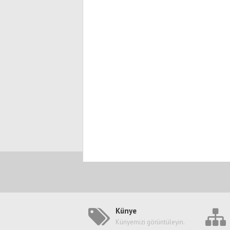
Künye
Künyemizi görüntüleyin.