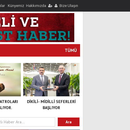
nlar
Künyemiz
Hakkımızda
Bize Ulaşın
TÜMÜ
YATROLARI
DİKİLİ- MİDİLLİ SEFERLERİ
LIYOR.
BAŞLIYOR