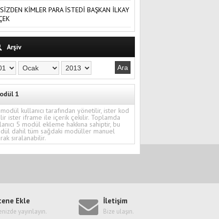
SİZDEN KİMLER PARA İSTEDİ BAŞKAN İLKAY
ÇEK
Arşiv
odül 1
modül kullanıcı tarafından yönetilir, ister kod
ilir ister iframe ile içerik çekilir. Toplamda
lanıcı 5 modül ekleme hakkına sahiptir, bu
dül dahil tüm sağdaki modüller manuel
rak sıralanabilir.
tene Ekle
İletişim
enizde yayınlayın.
Bize ulaşın.