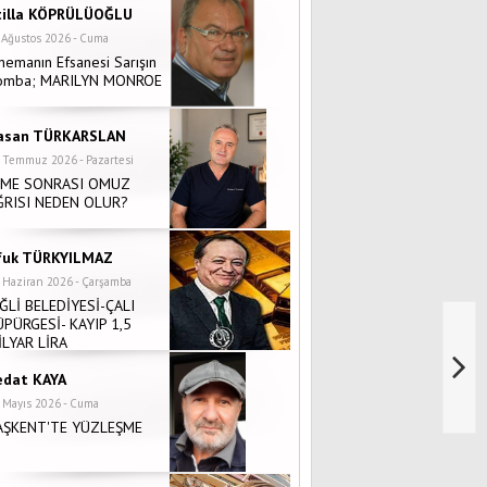
tilla KÖPRÜLÜOĞLU
 Ağustos 2026 - Cuma
nemanın Efsanesi Sarışın
omba; MARILYN MONROE
asan TÜRKARSLAN
 Temmuz 2026 - Pazartesi
NME SONRASI OMUZ
ĞRISI NEDEN OLUR?
fuk TÜRKYILMAZ
 Haziran 2026 - Çarşamba
İĞLİ BELEDİYESİ-ÇALI
ÜPÜRGESİ- KAYIP 1,5
İLYAR LİRA
edat KAYA
 Mayıs 2026 - Cuma
AŞKENT'TE YÜZLEŞME