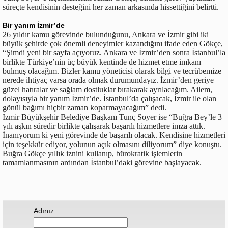
süreçte kendisinin desteğini her zaman arkasında hissettiğini belirtti.
Bir yanım İzmir’de
26 yıldır kamu görevinde bulunduğunu, Ankara ve İzmir gibi iki
büyük şehirde çok önemli deneyimler kazandığını ifade eden Gökçe,
“Şimdi yeni bir sayfa açıyoruz. Ankara ve İzmir’den sonra İstanbul’la
birlikte Türkiye’nin üç büyük kentinde de hizmet etme imkanı
bulmuş olacağım. Bizler kamu yöneticisi olarak bilgi ve tecrübemize
nerede ihtiyaç varsa orada olmak durumundayız. İzmir’den geriye
güzel hatıralar ve sağlam dostluklar bırakarak ayrılacağım. Ailem,
dolayısıyla bir yanım İzmir’de. İstanbul’da çalışacak, İzmir ile olan
gönül bağımı hiçbir zaman koparmayacağım” dedi.
İzmir Büyükşehir Belediye Başkanı Tunç Soyer ise “Buğra Bey’le 3
yılı aşkın süredir birlikte çalışarak başarılı hizmetlere imza attık.
İnanıyorum ki yeni görevinde de başarılı olacak. Kendisine hizmetleri
için teşekkür ediyor, yolunun açık olmasını diliyorum” diye konuştu.
Buğra Gökçe yıllık iznini kullanıp, bürokratik işlemlerin
tamamlanmasının ardından İstanbul’daki görevine başlayacak.
Adınız