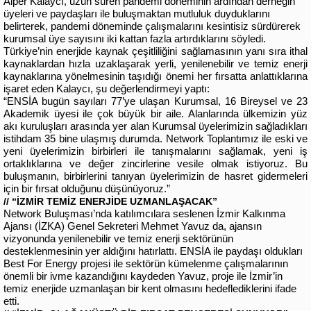
Alper Kalaycı, uzun süren pandemi döneminin ardından derneğin
üyeleri ve paydaşları ile buluşmaktan mutluluk duyduklarını
belirterek, pandemi döneminde çalışmalarını kesintisiz sürdürerek
kurumsal üye sayısını iki kattan fazla artırdıklarını söyledi.
Türkiye’nin enerjide kaynak çeşitliliğini sağlamasının yanı sıra ithal
kaynaklardan hızla uzaklaşarak yerli, yenilenebilir ve temiz enerji
kaynaklarına yönelmesinin taşıdığı önemi her fırsatta anlattıklarına
işaret eden Kalaycı, şu değerlendirmeyi yaptı:
“ENSİA bugün sayıları 77’ye ulaşan Kurumsal, 16 Bireysel ve 23
Akademik üyesi ile çok büyük bir aile. Alanlarında ülkemizin yüz
akı kuruluşları arasında yer alan Kurumsal üyelerimizin sağladıkları
istihdam 35 bine ulaşmış durumda. Network Toplantımız ile eski ve
yeni üyelerimizin birbirleri ile tanışmalarını sağlamak, yeni iş
ortaklıklarına ve değer zincirlerine vesile olmak istiyoruz. Bu
buluşmanın, birbirlerini tanıyan üyelerimizin de hasret gidermeleri
için bir fırsat olduğunu düşünüyoruz.”
// “İZMİR TEMİZ ENERJİDE UZMANLAŞACAK”
Network Buluşması’nda katılımcılara seslenen İzmir Kalkınma
Ajansı (İZKA) Genel Sekreteri Mehmet Yavuz da, ajansın
vizyonunda yenilenebilir ve temiz enerji sektörünün
desteklenmesinin yer aldığını hatırlattı. ENSİA ile paydaşı oldukları
Best For Energy projesi ile sektörün kümelenme çalışmalarının
önemli bir ivme kazandığını kaydeden Yavuz, proje ile İzmir’in
temiz enerjide uzmanlaşan bir kent olmasını hedeflediklerini ifade
etti.