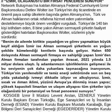
// “İZMİR, OLAĞANÜSTÜ BİR FIRSAT PENCERESİ SUNUYOR”
Network Buluşması’na katılan Almanya Federal Cumhuriyeti İzmir
Başkonsolusu Detlev Wolter ise Türkiye’nin dış ticaretinde en
önemli paya sahip ülkelerin başında gelen Almanya’nın, Türk ve
Alman halklarının ortak refahına hizmet eden yatırımlarla
desteklemeye büyük önem verdiğini vurguladı. Türkiye’de 140 bin
kişi istihdam eden, 8 bine yakın Alman sermayeli şirketin faaliyet
gösterdiğini hatırlatan Başkonsolos Wolter, sözlerini şöyle
sürdürdü:
“Benim de ailemle birlikte yaşadığım ve görev yapmaktan büyük
keyif aldığım İzmir ise Alman sermayeli şirketlerin en yoğun
şekilde kümelendiği kentlerin başında geliyor. Halen 650
dolayında Alman sermayeli firmaya ev sahipliği yapan İzmir’den
Alman firmaları tarafından yapılan ihracat, 2021 yılında 1.5
milyar dolara ulaştı. İş adamlarımızın işbirliklerinin gelişmesi ile
bu seviyenin çok daha yukarılara taşınacağına inanıyorum.
Türkiye’nin yenilenebilir ve temiz enerji sektöründe son on beş
yılda yakaladığı ivmeyi dikkatle izliyor ve alkışlıyoruz. İzmir,
sıcak ve ılıman iklimi, yüzünü Avrupa’ya dönmüş insan yapısı;
yüksek kapasiteli limanları ve ulaşım altyapısı tüm şirketler için
olağanüstü bir potansiyel ve fırsat penceresi sunuyor.”
KOSGEB İzmir İl Müdürü Levent Arslan, İZENERJİ Yönetim
Kurulu Başkanı Ercan Türkoğlu, Ege Sanayicileri ve İş İnsanları
Derneği (ESİAD) Yönetim Kurulu Başkanı Mustafa Karabağlı, Ege
Bölgesi Deri Sanayicileri Derneği (EGEDERİDER) Yönetim Kurulu