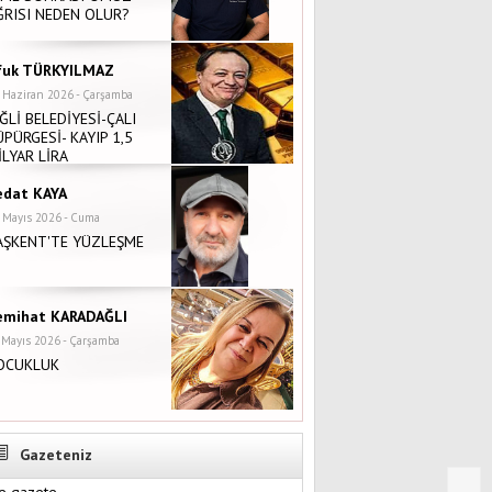
ĞRISI NEDEN OLUR?
fuk TÜRKYILMAZ
 Haziran 2026 - Çarşamba
İĞLİ BELEDİYESİ-ÇALI
ÜPÜRGESİ- KAYIP 1,5
İLYAR LİRA
edat KAYA
 Mayıs 2026 - Cuma
AŞKENT'TE YÜZLEŞME
emihat KARADAĞLI
 Mayıs 2026 - Çarşamba
OCUKLUK
Gazeteniz