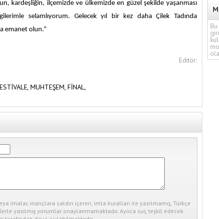
ğun, kardeşliğin, ilçemizde ve ülkemizde en güzel şekilde yaşanması
M
evgilerimle selamlıyorum. Gelecek yıl bir kez daha Çilek Tadında
Bu 
h’a emanet olun.”
gir
kul
mo
ola
Editör:
ESTİVALE,
MUHTEŞEM,
FİNAL,
eya imalar, inançlara saldırı içeren, imla kuralları ile yazılmamış, Türkçe
erle yazılmış yorumlar onaylanmamaktadır. Ayrıca suç teşkil edecek
ı tarafından dava açılabilmektedir.