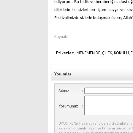
ediyorum. Bu birlik ve beraberliğin, dostlu
dileklerimle, sizleri en içten saygı ve s
Festivalimizde sizlerle buluşmak üzere, Alla
Kaynak:
Etiketler:
MENEMEN'DE,
ÇİLEK,
KOKULU,
F
Yorumlar
Adınız
:
Yorumunuz
:
UYARI: Küfür, hakaret, rencide edici cümleler v
karakter kullanılmayan ve tamamı büyük harfl
hakaret içerikli yorumlar hakkında muhataplar