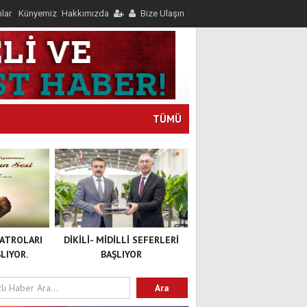
nlar
Künyemiz
Hakkımızda
Bize Ulaşın
TÜMÜ
YATROLARI
DİKİLİ- MİDİLLİ SEFERLERİ
LIYOR.
BAŞLIYOR