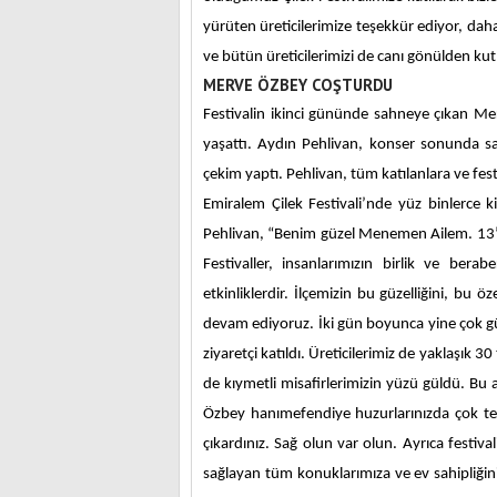
yürüten üreticilerimize teşekkür ediyor, daha
ve bütün üreticilerimizi de canı gönülden ku
MERVE ÖZBEY COŞTURDU
Festivalin ikinci gününde sahneye çıkan Merv
yaşattı. Aydın Pehlivan, konser sonunda sa
çekim yaptı. Pehlivan, tüm katılanlara ve fes
Emiralem Çilek Festivali’nde yüz binlerce k
Pehlivan, “Benim güzel Menemen Ailem. 13’ün
Festivaller, insanlarımızın birlik ve bera
etkinliklerdir. İlçemizin bu güzelliğini, bu 
devam ediyoruz. İki gün boyunca yine çok güze
ziyaretçi katıldı. Üreticilerimiz de yaklaşık 
de kıymetli misafirlerimizin yüzü güldü. B
Özbey hanımefendiye huzurlarınızda çok te
çıkardınız. Sağ olun var olun. Ayrıca festiv
sağlayan tüm konuklarımıza ve ev sahipliğini