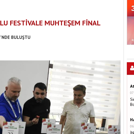
LU FESTİVALE MUHTEŞEM FİNAL
Lİ’NDE BULUŞTU
A
07
Si
B
H
06
İ