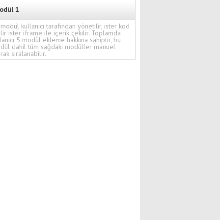
odül 1
modül kullanıcı tarafından yönetilir, ister kod
ilir ister iframe ile içerik çekilir. Toplamda
lanıcı 5 modül ekleme hakkına sahiptir, bu
dül dahil tüm sağdaki modüller manuel
rak sıralanabilir.