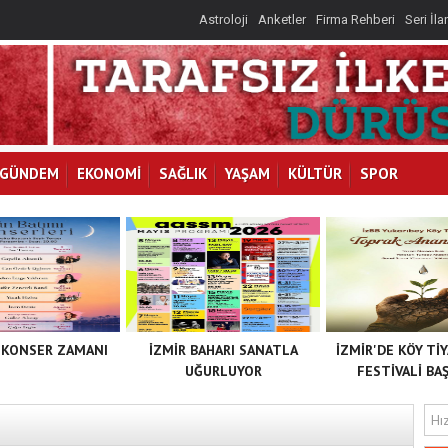
Astroloji
Anketler
Firma Rehberi
Seri İla
GÜNDEM
EKONOMİ
SAĞLIK
YAŞAM
KÜLTÜR
SPOR
 KONSER ZAMANI
İZMİR BAHARI SANATLA
İZMİR'DE KÖY Tİ
UĞURLUYOR
FESTİVALİ BAŞ