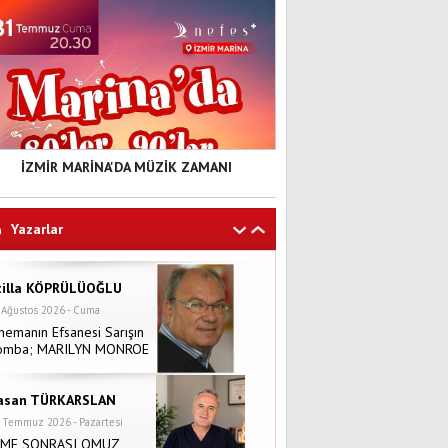
İZMİR MARİNA'DA MÜZİK ZAMANI
Yazarlar
tilla KÖPRÜLÜOĞLU
 Ağustos 2026 - Cuma
nemanın Efsanesi Sarışın
omba; MARILYN MONROE
asan TÜRKARSLAN
 Temmuz 2026 - Pazartesi
NME SONRASI OMUZ