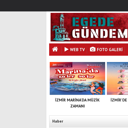
WEB TV
FOTO GALERI
İZMİR MARİNA'DA MÜZİK
İZMİR'DE
ZAMANI
Haber