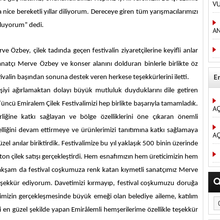
V
 nice bereketli yıllar diliyorum. Dereceye giren tüm yarışmacılarımızı
tluyorum” dedi.
AN
e Özbey, çilek tadında geçen festivalin ziyaretçilerine keyifli anlar
natçı Merve Özbey ve konser alanını dolduran binlerle birlikte öz
E
tivalin başından sonuna destek veren herkese teşekkürlerini iletti.
işiyi ağırlamaktan dolayı büyük mutluluk duyduklarını dile getiren
cü Emiralem Çilek Festivalimizi hep birlikte başarıyla tamamladık.
AÇ
berliğine katkı sağlayan ve bölge özelliklerini öne çıkaran önemli
özelliğini devam ettirmeye ve ürünlerimizi tanıtımına katkı sağlamaya
AÇ
l anılar biriktirdik. Festivalimize bu yıl yaklaşık 500 binin üzerinde
30 ton çilek satışı gerçekleştirdi. Hem esnafımızın hem üreticimizin hem
u akşam da festival coşkumuza renk katan kıymetli sanatçımız Merve
şekkür ediyorum. Davetimizi kırmayıp, festival coşkumuzu doruğa
alimizin gerçekleşmesinde büyük emeği olan belediye aileme, katılım
 en güzel şekilde yapan Emirâlemli hemşerilerime özellikle teşekkür