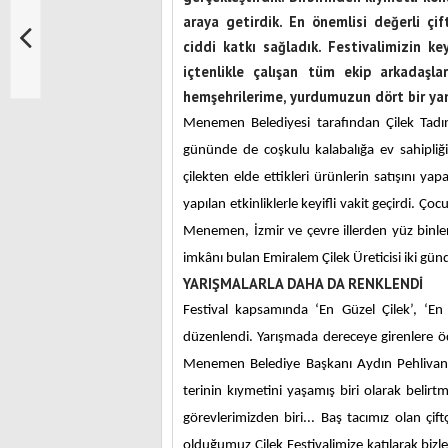
araya getirdik. En önemlisi değerli çif
ciddi katkı sağladık. Festivalimizin k
içtenlikle çalışan tüm ekip arkadaşla
hemşehrilerime, yurdumuzun dört bir ya
Menemen Belediyesi tarafından Çilek Tadınd
gününde de coşkulu kalabalığa ev sahipliği 
çilekten elde ettikleri ürünlerin satışını y
yapılan etkinliklerle keyifli vakit geçirdi. Ço
Menemen, İzmir ve çevre illerden yüz binlerce
imkânı bulan Emiralem Çilek Üreticisi iki günd
YARIŞMALARLA DAHA DA RENKLENDİ
Festival kapsamında ‘En Güzel Çilek’, ‘En 
düzenlendi. Yarışmada dereceye girenlere ö
Menemen Belediye Başkanı Aydın Pehlivan 
terinin kıymetini yaşamış biri olarak belirt
görevlerimizden biri... Baş tacımız olan çift
olduğumuz Çilek Festivalimize katılarak bizler