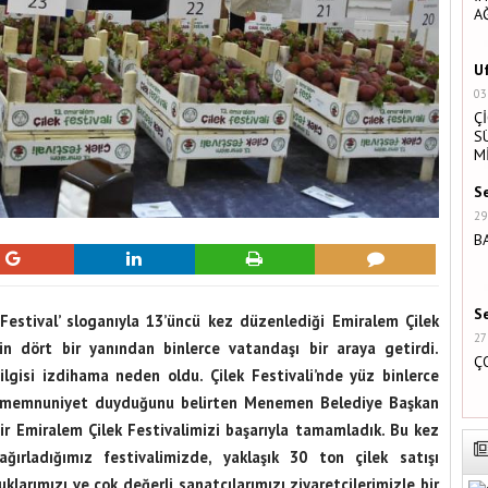
A
U
03
Ç
S
M
S
29
B
S
Festival’ sloganıyla 13’üncü kez düzenlediği Emiralem Çilek
27
in dört bir yanından binlerce vatandaşı bir araya getirdi.
Ç
 ilgisi izdihama neden oldu. Çilek Festivali’nde yüz binlerce
k memnuniyet duyduğunu belirten Menemen Belediye Başkan
ir Emiralem Çilek Festivalimizi başarıyla tamamladık. Bu kez
ğırladığımız festivalimizde, yaklaşık 30 ton çilek satışı
uklarımızı ve çok değerli sanatçılarımızı ziyaretçilerimizle bir