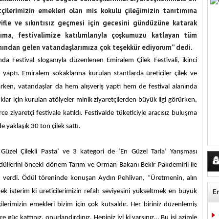
tçilerimizin emekleri olan mis kokulu çileğimizin tanıtımına
eyifle ve sıkıntısız geçmesi için gecesini gündüzüne katarak
rıma, festivalimize katılımlarıyla çoşkumuzu katlayan tüm
nından gelen vatandaşlarımıza çok teşekkür ediyorum” dedi.
a Festival sloganıyla düzenlenen Emiralem Çilek Festivali, ikinci
yaptı. Emiralem sokaklarına kurulan stantlarda üreticiler çilek ve
aparken, vatandaşlar da hem alışveriş yaptı hem de festival alanında
cuklar için kurulan atölyeler minik ziyaretçilerden büyük ilgi görürken,
 ziyaretçi festivale katıldı. Festivalde tüketiciyle aracısız buluşma
e yaklaşık 30 ton çilek sattı.
Güzel Çilekli Pasta’ ve 3 kategori de ‘En Güzel Tarla’ Yarışması
düllerini önceki dönem Tarım ve Orman Bakanı Bekir Pakdemirli ile
verdi. Ödül töreninde konuşan Aydın Pehlivan, “Üretmenin, alın
E
mek isterim ki üreticilerimizin refah seviyesini yükseltmek en büyük
çilerimizin emekleri bizim için çok kutsaldır. Her biriniz düzenlemiş
e güç kattınız, onurlandırdınız. Hepiniz iyi ki varsınız… Bu işi azimle