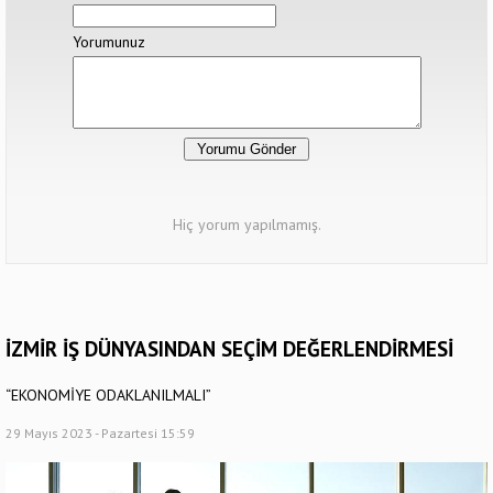
Yorumunuz
Hiç yorum yapılmamış.
İZMİR İŞ DÜNYASINDAN SEÇİM DEĞERLENDİRMESİ
“EKONOMİYE ODAKLANILMALI”
29 Mayıs 2023 - Pazartesi 15:59