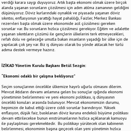
verdiği karara saygı duyuyoruz. Artık başta ekonomi olmak üzere birçok
alanda yaşanan sorunların çözülmesi için adım atılma zamanının geldiğini
düşünüyoruz. Döviz kurlarındaki oynaklık ve piyasada yaşanan döviz
sıkıntısı, enflasyonun yarattığı hayat pahalılığı, Faizler, Merkez Bankası
rezervleri başta olmak üzere ekonomide acil çözülmesi gereken
sorunlar var. Bu sorunların hızlıca çözülmesi gerekiyor. Eğitim ve adalette
yaşanan sıkıntıların çözümü ile gençlerin ülkelerini terk etmeyecekleri,
refah dolu ve geleceğe umutla bakan insanların yaşadığı bir ülke için de
yapılacak çok şey var. Biz iş dünyası olarak bu yönde atılacak her türlü
adıma destek vermeye hazırız.
İZİKAD Yönetim Kurulu Başkanı Betül Sezgin:
“Ekonomi odaklı bir çalışma bekliyoruz”
Seçim sonuçlarının öncelikle ülkemize hayırlı uğurlu olmasını dilerim.
Mevcut iktidarın devamı anlamına gelen bu sonuçlar ışığında ekonomi
yönetiminin belirlenmesi ve yeni ekonomi politikası, iş dünyasının
öncelikli konuları arasında bulunuyor. Mevcut ekonomimizin durumu,
hepimizin de kabul ettiği üzere ciddi sorunlar barındırıyor. Yüksek
enflasyon, düşük faiz, baskılanan döviz kuruna endeksli büyüme politikası
devam ettirilecekse bunun enstrümanlarının hızlıca açıklanarak kamuoyu
ile paylaşılması gerekmektedir. Bu politikayı yürütecek olan kabinenin
belirlenmesi, ekonominin başına geçecek olan yeni yönetimin hızlıca