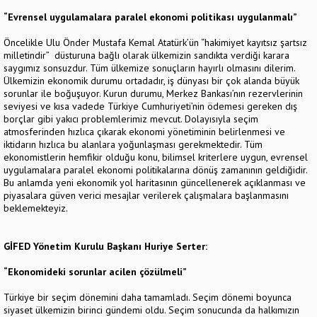
“Evrensel uygulamalara paralel ekonomi politikası uygulanmalı”
Öncelikle Ulu Önder Mustafa Kemal Atatürk’ün “hakimiyet kayıtsız şartsız
milletindir” düsturuna bağlı olarak ülkemizin sandıkta verdiği karara
saygımız sonsuzdur. Tüm ülkemize sonuçların hayırlı olmasını dilerim.
Ülkemizin ekonomik durumu ortadadır, iş dünyası bir çok alanda büyük
sorunlar ile boğuşuyor. Kurun durumu, Merkez Bankası’nın rezervlerinin
seviyesi ve kısa vadede Türkiye Cumhuriyeti’nin ödemesi gereken dış
borçlar gibi yakıcı problemlerimiz mevcut. Dolayısıyla seçim
atmosferinden hızlıca çıkarak ekonomi yönetiminin belirlenmesi ve
iktidarın hızlıca bu alanlara yoğunlaşması gerekmektedir. Tüm
ekonomistlerin hemfikir olduğu konu, bilimsel kriterlere uygun, evrensel
uygulamalara paralel ekonomi politikalarına dönüş zamanının geldiğidir.
Bu anlamda yeni ekonomik yol haritasının güncellenerek açıklanması ve
piyasalara güven verici mesajlar verilerek çalışmalara başlanmasını
beklemekteyiz.
GİFED Yönetim Kurulu Başkanı Huriye Serter:
“Ekonomideki sorunlar acilen çözülmeli”
Türkiye bir seçim dönemini daha tamamladı. Seçim dönemi boyunca
siyaset ülkemizin birinci gündemi oldu. Seçim sonucunda da halkımızın