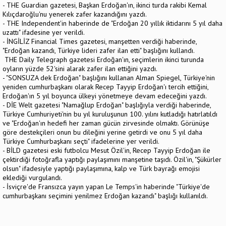
- THE Guardian gazetesi, Başkan Erdoğan'ın, ikinci turda rakibi Kemal
Kılıçdaroğlu'nu yenerek zafer kazandığını yazdı.
- THE Independent'in haberinde de "Erdoğan 20 yıllık iktidarını 5 yıl daha
uzattı" ifadesine yer verildi.
- İNGİLİZ Financial Times gazetesi, manşetten verdiği haberinde,
"Erdoğan kazandı, Türkiye lideri zafer ilan etti" başlığını kullandı.
THE Daily Telegraph gazetesi Erdoğan'ın, seçimlerin ikinci turunda
oyların yüzde 52'sini alarak zafer ilan ettiğini yazdı.
- "SONSUZA dek Erdoğan" başlığını kullanan Alman Spiegel, Türkiye'nin
yeniden cumhurbaşkanı olarak Recep Tayyip Erdoğan'ı tercih ettiğini,
Erdoğan'ın 5 yıl boyunca ülkeyi yönetmeye devam edeceğini yazdı.
- DİE Welt gazetesi "Namağlup Erdoğan" başlığıyla verdiği haberinde,
Türkiye Cumhuriyeti'nin bu yıl kuruluşunun 100. yılını kutladığı hatırlatıldı
ve "Erdoğan'ın hedefi her zaman gücün zirvesinde olmaktı. Görünüşe
göre destekçileri onun bu dileğini yerine getirdi ve onu 5 yıl daha
Türkiye Cumhurbaşkanı seçti" ifadelerine yer verildi.
- BİLD gazetesi eski futbolcu Mesut Özil'in, Recep Tayyip Erdoğan ile
çektirdiği fotoğrafla yaptığı paylaşımını manşetine taşıdı. Özil'in, "Şükürler
olsun" ifadesiyle yaptığı paylaşımına, kalp ve Türk bayrağı emojisi
eklediği vurgulandı.
- İsviçre'de Fransızca yayın yapan Le Temps'in haberinde "Türkiye'de
cumhurbaşkanı seçimini yenilmez Erdoğan kazandı" başlığı kullanıldı.