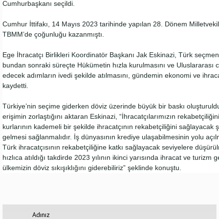
Cumhurbaşkanı seçildi.
Cumhur İttifakı, 14 Mayıs 2023 tarihinde yapılan 28. Dönem Milletvekil
TBMM’de çoğunluğu kazanmıştı.
Ege İhracatçı Birlikleri Koordinatör Başkanı Jak Eskinazi, Türk seçmenin
bundan sonraki süreçte Hükümetin hızla kurulmasını ve Uluslararası c
edecek adımların ivedi şekilde atılmasını, gündemin ekonomi ve ihraca
kaydetti.
Türkiye’nin seçime giderken döviz üzerinde büyük bir baskı oluşturu
erişimin zorlaştığını aktaran Eskinazi, “İhracatçılarımızın rekabetçiliği
kurlarının kademeli bir şekilde ihracatçının rekabetçiliğini sağlayacak
gelmesi sağlanmalıdır. İş dünyasının krediye ulaşabilmesinin yolu açılmal
Türk ihracatçısının rekabetçiliğine katkı sağlayacak seviyelere düşürül
hızlıca atıldığı takdirde 2023 yılının ikinci yarısında ihracat ve turizm g
ülkemizin döviz sıkışıklığını giderebiliriz” şeklinde konuştu.
Adınız