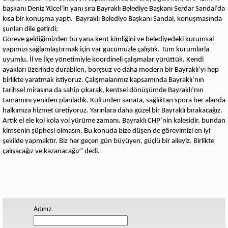
başkanı Deniz Yücel’in yanı sıra Bayraklı Belediye Başkanı Serdar Sandal’da
kısa bir konuşma yaptı. Bayraklı Belediye Başkanı Sandal, konuşmasında
şunları dile getirdi;
Göreve geldiğimizden bu yana kent kimliğini ve belediyedeki kurumsal
yapımızı sağlamlaştırmak için var gücümüzle çalıştık. Tüm kurumlarla
uyumlu, İl ve İlçe yönetimiyle koordineli çalışmalar yürüttük. Kendi
ayakları üzerinde durabilen, borçsuz ve daha modern bir Bayraklı’yı hep
birlikte yaratmak istiyoruz. Çalışmalarımız kapsamında Bayraklı’nın
tarihsel mirasına da sahip çıkarak, kentsel dönüşümde Bayraklı’nın
tamamını yeniden planladık. Kültürden sanata, sağlıktan spora her alanda
halkımıza hizmet üretiyoruz. Yarınlara daha güzel bir Bayraklı bırakacağız.
Artık el ele kol kola yol yürüme zamanı. Bayraklı CHP’nin kalesidir, bundan
kimsenin şüphesi olmasın. Bu konuda bize düşen de görevimizi en iyi
şekilde yapmaktır. Biz her geçen gün büyüyen, güçlü bir aileyiz. Birlikte
çalışacağız ve kazanacağız” dedi.
Adınız