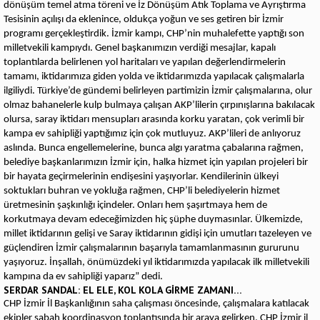
dönüşüm temel atma töreni ve İz Dönüşüm Atık Toplama ve Ayrıştırma
Tesisinin açılışı da eklenince, oldukça yoğun ve ses getiren bir İzmir
programı gerçekleştirdik. İzmir kampı, CHP’nin muhalefette yaptığı son
milletvekili kampıydı. Genel başkanımızın verdiği mesajlar, kapalı
toplantılarda belirlenen yol haritaları ve yapılan değerlendirmelerin
tamamı, iktidarımıza giden yolda ve iktidarımızda yapılacak çalışmalarla
ilgiliydi. Türkiye’de gündemi belirleyen partimizin İzmir çalışmalarına, olur
olmaz bahanelerle kulp bulmaya çalışan AKP’lilerin çırpınışlarına bakılacak
olursa, saray iktidarı mensupları arasında korku yaratan, çok verimli bir
kampa ev sahipliği yaptığımız için çok mutluyuz. AKP’lileri de anlıyoruz
aslında. Bunca engellemelerine, bunca algı yaratma çabalarına rağmen,
belediye başkanlarımızın İzmir için, halka hizmet için yapılan projeleri bir
bir hayata geçirmelerinin endişesini yaşıyorlar. Kendilerinin ülkeyi
soktukları buhran ve yokluğa rağmen, CHP’li belediyelerin hizmet
üretmesinin şaşkınlığı içindeler. Onları hem şaşırtmaya hem de
korkutmaya devam edeceğimizden hiç şüphe duymasınlar. Ülkemizde,
millet iktidarının gelişi ve Saray iktidarının gidişi için umutları tazeleyen ve
güçlendiren İzmir çalışmalarının başarıyla tamamlanmasının gururunu
yaşıyoruz. İnşallah, önümüzdeki yıl iktidarımızda yapılacak ilk milletvekili
kampına da ev sahipliği yaparız” dedi.
SERDAR SANDAL: EL ELE, KOL KOLA GİRME ZAMANI…
CHP İzmir İl Başkanlığının saha çalışması öncesinde, çalışmalara katılacak
ekipler sabah koordinasyon toplantısında bir araya gelirken, CHP İzmir il