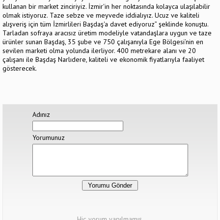
kullanan bir market zinciriyiz. İzmir'in her noktasında kolayca ulaşılabilir
olmak istiyoruz. Taze sebze ve meyvede iddialıyız. Ucuz ve kaliteli
alışveriş için tüm İzmirlileri Başdaş'a davet ediyoruz” şeklinde konuştu.
Tarladan sofraya aracısız üretim modeliyle vatandaşlara uygun ve taze
ürünler sunan Başdaş, 35 şube ve 750 çalışanıyla Ege Bölgesi’nin en
sevilen marketi olma yolunda ilerliyor. 400 metrekare alanı ve 20
çalışanı ile Başdaş Narlıdere, kaliteli ve ekonomik fiyatlarıyla faaliyet
gösterecek.
Adınız
Yorumunuz
Hiç yorum yapılmamış.