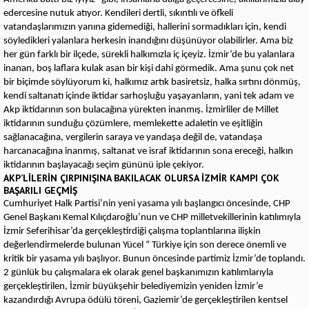
edercesine nutuk atıyor. Kendileri dertli, sıkıntılı ve öfkeli
vatandaşlarımızın yanına gidemediği, hallerini sormadıkları için, kendi
söyledikleri yalanlara herkesin inandığını düşünüyor olabilirler. Ama biz
her gün farklı bir ilçede, sürekli halkımızla iç içeyiz. İzmir’de bu yalanlara
inanan, boş laflara kulak asan bir kişi dahi görmedik. Ama şunu çok net
bir biçimde söylüyorum ki, halkımız artık basiretsiz, halka sırtını dönmüş,
kendi saltanatı içinde iktidar sarhoşluğu yaşayanların, yani tek adam ve
Akp iktidarının son bulacağına yürekten inanmış. İzmirliler de Millet
iktidarının sunduğu çözümlere, memlekette adaletin ve eşitliğin
sağlanacağına, vergilerin saraya ve yandaşa değil de, vatandaşa
harcanacağına inanmış, saltanat ve israf iktidarının sona ereceği, halkın
iktidarının başlayacağı seçim gününü iple çekiyor.
AKP’LİLERİN ÇIRPINIŞINA BAKILACAK OLURSA İZMİR KAMPI ÇOK
BAŞARILI GEÇMİŞ
Cumhuriyet Halk Partisi’nin yeni yasama yılı başlangıcı öncesinde, CHP
Genel Başkanı Kemal Kılıçdaroğlu’nun ve CHP milletvekillerinin katılımıyla
İzmir Seferihisar’da gerçekleştirdiği çalışma toplantılarına ilişkin
değerlendirmelerde bulunan Yücel “ Türkiye için son derece önemli ve
kritik bir yasama yılı başlıyor. Bunun öncesinde partimiz İzmir’de toplandı.
2 günlük bu çalışmalara ek olarak genel başkanımızın katılımlarıyla
gerçekleştirilen, İzmir büyükşehir belediyemizin yeniden İzmir’e
kazandırdığı Avrupa ödülü töreni, Gaziemir’de gerçekleştirilen kentsel