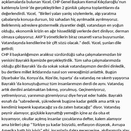
açıklamalarda bulunan Yücel, CHP Genel Başkanı Kemal Kılıçdaroğlu’nun
katılımıyla İzmir’de gerçekleştirilen 2 günlük çalışma toplantılarını da
değerlendirdi. Yücel, “Birileri yalan yanlış söylemlerle, algı yaratma
çabalarıyla konuşa dursun, biz sahadan hiç ayrılmadık ayrılmıyoruz.
Belirlenmiş adreslere göstermelik ziyaretler değil, vatandaşın en yoğun
olduğu, ekonomik krizin en ağır hissedildiği yerlerde dert dinliyor, derman
olmaya çalışıyoruz. AKP’li yöneticilerin biraz cesareti varsa buyursunlar.
Vatandaşında kendilerine bir çift sözü olacak.” dedi. Yücel, şunları dile
getirdi;
CHP il başkanlığımızın aralıksız sürdürdüğü saha çalışmalarımızdan bir
yenisini Bayraklı ilçemizde gerçekleştirdik. Tüm saha çalışmalarımızda
olduğu gibi Bayraklı ‘da da sokak sokak vatandaşımızın derdini dinledik,
bu dertlere millet iktidarında nasıl son vereceğimizi anlattık. Bugün
Diyarbakır’da, Konya’da, Rize’de, Isparta’ da vatandaş ne sıkıntı yaşıyorsa
Bayraklı ‘da konuştuğumuz tüm insanlarımızın derdi de aynı. Vatandaş
artık derdini anlatmaktan bıkmış, yorulmuş. Geçinemiyoruz,
yetiremiyoruz, yarınımızı göremiyoruz diye feryat eder halde. Bayraklı
esnafı da “sabrederek, şükrederek bugüne kadar geldik ama artık ya
kendimiz kepenk kapatacağız ya da zaten batacağız” diyor. Vatandaş
peynir alamıyor, güçlükle kaynattığı yemeğin içine az da olsa et
koyamıyor, okullar açılmış insanlar çocuklarına defter, kalem alamıyor
ama birileri çıkıp “Türkiye şu kadar büyüdü, enflasyon düşecek, Avrupa
Amerika battı biz iyiyiz” gibi, insanlarla dalga geçercesine, akıllarımızla alay