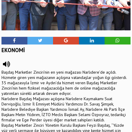
EKONOMİ
Başdaş Marketler Zinciri’nin en yeni mağazası Narlıdere’de açıldı.
Hizmete giren yeni mağazanın açılışına vatandaşlar yoğun ilgi gösterdi.
35 mağazasıyla İzmir ve Aydın’da hizmet veren Başdaş Marketler
Zinciri’nin hem fiziksel mağazacılığa hem de online mağazacılığa
yatırımları sürekli artarak devam ediyor.
Narlıdere Başdaş Mağazası açılışına Narlıdere Kaymakamı Suat
Dervişoğlu, İzmir İl Emniyet Müdürü Yardımcısı Dr. Savaş Şimşek,
Narlıdere Belediye Başkan Yardımcısı İsmail Ay, Narlıdere Ak Parti İlçe
Başkanı Metin Yıldırım, İZTO Meclis Başkanı Selami Özpoyraz, tedarikçi
firmalar ve Ege Perder üyesi diğer market sahipleri katıldı.
Başdaş Marketler Zinciri Yönetim Kurulu Başkanı Feyzi Başdaş, “Yüzde
yüz yerli sermaye ile büyüyen ve kazandığını yine kente hizmet için