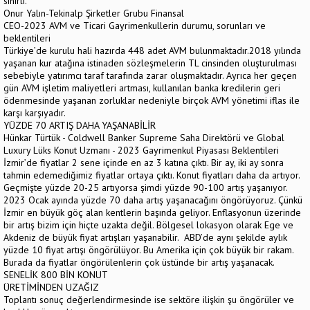
sınırlı.
Onur Yalın-Tekinalp Şirketler Grubu Finansal
CEO-2023 AVM ve Ticari Gayrimenkullerin durumu, sorunları ve
beklentileri
Türkiye’de kurulu hali hazırda 448 adet AVM bulunmaktadır.2018 yılında
yaşanan kur atağına istinaden sözleşmelerin TL cinsinden oluşturulması
sebebiyle yatırımcı taraf tarafında zarar oluşmaktadır. Ayrıca her geçen
gün AVM işletim maliyetleri artması, kullanılan banka kredilerin geri
ödenmesinde yaşanan zorluklar nedeniyle birçok AVM yönetimi iflas ile
karşı karşıyadır.
YÜZDE 70 ARTIŞ DAHA YAŞANABİLİR
Hünkar Türtük - Coldwell Banker Supreme Saha Direktörü ve Global
Luxury Lüks Konut Uzmanı - 2023 Gayrimenkul Piyasası Beklentileri
İzmir’de fiyatlar 2 sene içinde en az 3 katına çıktı. Bir ay, iki ay sonra
tahmin edemediğimiz fiyatlar ortaya çıktı. Konut fiyatları daha da artıyor.
Geçmişte yüzde 20-25 artıyorsa şimdi yüzde 90-100 artış yaşanıyor.
2023 Ocak ayında yüzde 70 daha artış yaşanacağını öngörüyoruz. Çünkü
İzmir en büyük göç alan kentlerin başında geliyor. Enflasyonun üzerinde
bir artış bizim için hiçte uzakta değil. Bölgesel lokasyon olarak Ege ve
Akdeniz de büyük fiyat artışları yaşanabilir. ABD’de aynı şekilde aylık
yüzde 10 fiyat artışı öngörülüyor. Bu Amerika için çok büyük bir rakam.
Burada da fiyatlar öngörülenlerin çok üstünde bir artış yaşanacak.
SENELİK 800 BİN KONUT
ÜRETİMİNDEN UZAĞIZ
Toplantı sonuç değerlendirmesinde ise sektöre ilişkin şu öngörüler ve