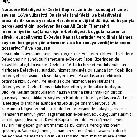
Narlıdere Belediyesi, e-Devlet Kapısı üzerinden sunduğu hizmet
sayısını 16’ya yükseltti. Bu alanda İzmir’deki ilçe belediyeleri
arasında ilk sırada yer alan Narlıdere’nin dijital dönüşümü başarıyla
gerçekleştirdiğini söyleyen Başkan Ali Engin, “Hemşehri
memnuniyetini sağlamak için e-belediyecilik uygulamalarımızı
sürekli güncelliyoruz. E-Devlet Kapısı üzerinden verdiğimiz hizmet
sayısını her geçen gün artırmamız da bu konuya verdiğimiz önemi
gösteriyor” diye konuştu
Erişilebilirlik uygulamalarına her geçen gün yenilerini ekleyen Narlıdere
Belediyesi’nin sunduğu hizmetlere e-Devlet Kapısı üzerinden de
kolaylıkla ulaşılabiliyor. e-Devlet’te 16 farklı hizmet modülü bulunan
Narlıdere Belediyesi, sunduğu hizmet sayısıyla bu alanda İzmir’deki ilçe
belediyeleri arasında ilk sırada yer alıyor. Vatandaşlara elektronik
ortamda hızlı, güvenli ve etkin şekilde hizmet veren Narlıdere
Belediyesi, e-Devlet Kapısı’ndaki hizmetleriyle de takdir topluyor.
Bilgi ve iletişim teknolojilerini halkın yararına kullanmak için birçok
çalışmaya imza attıklarını söyleyen Narlıdere Belediye Başkanı Ali Engin,
“Belediye olarak her alanda erişilebilirliğe önem veriyoruz. Bu
kapsamda bilgiye ve bilgi teknolojilerine erişimi de kolaylaştırıyoruz.
Hemşehri memnuniyetini sağlamak için e-belediyecilik uygulamalarımızı
sürekli güncelliyoruz. E-Devlet Kapısı üzerinden verdiğimiz hizmet
sayısını her geçen gün artırmamız da bu konuya verdiğimiz önemi
gösteriyor. Vatandaşlarımız, zamandan ve mekândan tasarruf ederek
belediyeye gelmeden 7 gün 24 saat sunduğumuz hizmetlere erişim