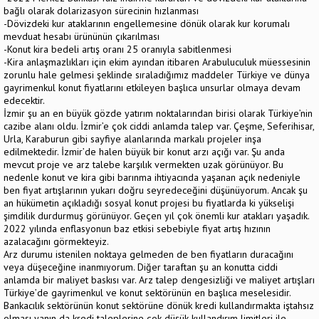
bağlı olarak dolarizasyon sürecinin hızlanması
-Dövizdeki kur ataklarının engellemesine dönük olarak kur korumalı
mevduat hesabı ürününün çıkarılması
-Konut kira bedeli artış oranı 25 oranıyla sabitlenmesi
-Kira anlaşmazlıkları için ekim ayından itibaren Arabuluculuk müessesinin
zorunlu hale gelmesi şeklinde sıraladığımız maddeler Türkiye ve dünya
gayrimenkul konut fiyatlarını etkileyen başlıca unsurlar olmaya devam
edecektir.
İzmir şu an en büyük gözde yatırım noktalarından birisi olarak Türkiye’nin
cazibe alanı oldu. İzmir’e çok ciddi anlamda talep var. Çeşme, Seferihisar,
Urla, Karaburun gibi sayfiye alanlarında markalı projeler inşa
edilmektedir. İzmir’de halen büyük bir konut arzı açığı var. Şu anda
mevcut proje ve arz talebe karşılık vermekten uzak görünüyor. Bu
nedenle konut ve kira gibi barınma ihtiyacında yaşanan açık nedeniyle
ben fiyat artışlarının yukarı doğru seyredeceğini düşünüyorum. Ancak şu
an hükümetin açıkladığı sosyal konut projesi bu fiyatlarda ki yükselişi
şimdilik durdurmuş görünüyor. Geçen yıl çok önemli kur atakları yaşadık.
2022 yılında enflasyonun baz etkisi sebebiyle fiyat artış hızının
azalacağını görmekteyiz.
Arz durumu istenilen noktaya gelmeden de ben fiyatların duracağını
veya düşeceğine inanmıyorum. Diğer taraftan şu an konutta ciddi
anlamda bir maliyet baskısı var. Arz talep dengesizliği ve maliyet artışları
Türkiye’de gayrimenkul ve konut sektörünün en başlıca meselesidir.
Bankacılık sektörünün konut sektörüne dönük kredi kullandırmakta iştahsız
olması yanın da kredi taleplerine çok düşük kullandırım limitleri ile