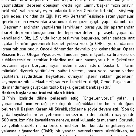
yapmadıkları deprem dönüşüm kredisi için Cumhurbaşkanımızın onayını
beklediği yalanını söyleyen onlardır. Körfezi Gediz’in kirlettiğini söyleyip
çark eden; ardından da Çiğli Katı Atık Bertaraf Tesisinde zaten yapmaları
gereken rutin revizyonlarla sorunu kökten çözmüş gibi yapan da onlardır.
Depremin ardından yaptıklarını İzmirlilerin parasıyla, bir apartmandan
ibaret deprem dönüşümünü de depremzedelerin parasıyla yapan da
kendileridir. Biz, 1,5 yılda konut teslimine başlarken, onlar sadece anıt
açtılar. İzmir’in güvenerek hizmet yetkisi verdiği CHP’li yerel idarenin
icraat tablosu budur. Önceki dönemden devralıp çivi çakmadıkları Opera
Binasını, Buca-Otogar Viyadük ve Tüneli’ni; yine milyonlarca lira vererek
aldıkları tesisleri, sattıkları belediye mallarını saymıyoruz bile. Şirketlerin
boylarını aşan borçları, isyan eden müteahhitleri, ‘başka bir tarım
mümkün’ diyerek yürüttükleri şaibeli sistemi, onca yerel sorun varken
yaptıkları, saydırdıkları heykelleri, olmayan işlerin reklam giderlerini
saymıyoruz bile… Maalesef; sadece İzmirlileri değil, Genel Başkanlarını
da inandırmaya çalıştıkları tablo başka, gerçek bambaşkadır.”
Herkes başlar ama iradesi olan bitirir…
CHP’nin İzmir’de diline pelesenk ettiği “Engelleniyoruz.” yalanı, iş
yapamamalarının verdiği psikoloji ile sığındıkları bir liman olduğunu
belirten İl Başkanı Kerem Ali Sürekli, sözlerine şöyle devam etti; “Son üç
yılda büyükşehir belediyelerinin merkezi idareden aldıkları pay yüzde
500 arttı. İzmir’de kaynakların nereye, nasıl kullanıldığı muamma. Sorumlu
ve yetkili oldukları ama beceremedikleri her konuda ‘engelleniyoruz’
yalanına sığınıyorlar. Çünkü; bir yandan yatırımlarımızı sürdürürken, ne