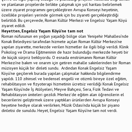
ve planlanan projelerde birlikte çalışmak için yol haritası belirlemek
üzere ziyaret programını gerçekleştiren Avrupa Konseyi heyetinin,
özellikle projeleri yerinde görmek için bu ziyareti gerçekleştirdiği
belirtildi. Bu çerçevede, Roman Kültür Merkezi ve Engelsiz Yaşam Köyü
ziyaret edildi.
Heyetten, Engelsiz Yaşam Köyü’ne tam not
Roman nüfusunun en yoğun yaşadığı bölge olan Yenişehir Mahallesi’nde
Konak Belediyesi tarafından hizmete açılan Roman Kültür Merkezi’ne
yapılan ziyarette, merkezde verilen hizmetler ile ilgili bilgi verildi. Klinik
Psikolog ve Drama Eğitmeninin de hazır bulunduğu merkezde heyeti bir
de küçük sürpriz bekliyordu. O esnada enstrümanını Roman Kültür
Merkezi’ne bakım ve onarım için getiren mahalle sakinlerinden bir Roman
müzisyen küçük bir dinleti sundu. Ardından Konak Engelsiz Yaşam
Köyü’ne geçilerek burada yapılan çalışmalar hakkında bilgilendirme
yapıldı. 110 zihinsel ve bedensel engelli ve otizmli bireye özel eğitim,
rehabilitasyon ve fizyoterapi hizmetinin ücretsiz verildiği Konak Engelsiz
Yaşam Köyü’nde İş Atölyeleri, Meyve Bahçesi, Sera, Fizik Tedavi ve
Rehabilitasyon üniteleri gezildi. Merkez’de eğitim alan öğrencilerin el
becerilerini geliştirmek üzere yaptıkları ürünlerden Avrupa Konseyi
heyetine hediye olarak verilirken, Müzik Odası’nda küçük bir piyano
dinletisi de sunuldu. Heyet, Engelsiz Yaşam Köyü’ne tam not verdi.