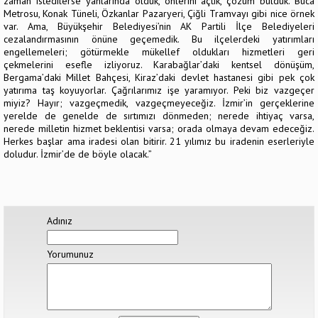
zaman istedilerse yanlarında olduk, önlerini açtık, çözüm bulduk. Buca
Metrosu, Konak Tüneli, Özkanlar Pazaryeri, Çiğli Tramvayı gibi nice örnek
var. Ama, Büyükşehir Belediyesi’nin AK Partili İlçe Belediyeleri
cezalandırmasının önüne geçemedik. Bu ilçelerdeki yatırımları
engellemeleri; götürmekle mükellef oldukları hizmetleri geri
çekmelerini esefle izliyoruz. Karabağlar’daki kentsel dönüşüm,
Bergama’daki Millet Bahçesi, Kiraz’daki devlet hastanesi gibi pek çok
yatırıma taş koyuyorlar. Çağrılarımız işe yaramıyor. Peki biz vazgeçer
miyiz? Hayır; vazgeçmedik, vazgeçmeyeceğiz. İzmir’in gerçeklerine
yerelde de genelde de sırtımızı dönmeden; nerede ihtiyaç varsa,
nerede milletin hizmet beklentisi varsa; orada olmaya devam edeceğiz.
Herkes başlar ama iradesi olan bitirir. 21 yılımız bu iradenin eserleriyle
doludur. İzmir’de de böyle olacak.”
Adınız
Yorumunuz