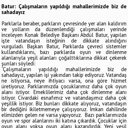
Batur: Çalışmaların yapıldığı mahallerimizde biz de
sahadayız
Parklarla beraber, parkların çevresinde yer alan kaldırım
ve yolların da düzenlendiği çalışmaları yerinde
inceleyen Konak Belediye Başkanı Abdül Batur, yapılan
işte vatandaşın isteğinin de dikkate alındığını
vurguladı. Başkan Batur, Parklarda çevreci sistemler
kullandıklarını, bazı parklarda oyun ve dinlenme
alanlarıyla yeşil alanları çoğalttıklarına dikkat çekerek
şunları söyledi:
“Çalışmaların yapıldığı mahallerimizde biz de
sahadayız, yapılan işi yakından takip ediyoruz. Vatandaş
ne istiyorsa, neye ihtiyacı varsa, ona göre hizmet
üretiyoruz. Parklarımızda çocuklarımız daha çok oyun
alanı istiyor. Emeklilerimiz daha çok dinlenme alanı
istiyor. Civardaki esnafımız ve vatandaşımız daha çok
yeşillik istiyor. Biz bunları dikkate alıyoruz, vatandaşın
bir dediğini ikiletmemeye çalışıyoruz. İmkan dahilinde
elimizden gelen ne varsa yapıyoruz. Bazı parklarımızda
oyun ve spor alanlarını iki katına çıkardık. Çocuklar için
oyun alanı yoksa oyun alanı kazandırdık. Yeni yeşil