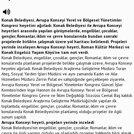
Konak Belediyesi,
Avrupa Konseyi Yerel ve Bölgesel Yönetimler
Kongresi heyetini ağırladı. Konak Belediyesi ile Avrupa Konseyi
heyetleri arasında yapılan görüşmelerde, engelliler, çocuklar,
gençler, Romanlar, iklim ve çevre konularında bundan sonraki
projelerde birlikte çalışmak üzere yol haritası belirlendi. Projeleri
yerinde inceleyen Avrupa Konseyi heyeti, Roman Kültür Merkezi ve
Konak Engelsiz Yaşam Köyü’ne tam not verdi.
Konak Belediyesi, engelliler, çocuklar, gençler, Romanlar, iklim ve çevre
konularında planlanan projelerde birlikte çalışmak üzere, Avrupa Konseyi
heyetini ağırladı. Konak Belediyesi Araştırma Geliştirme Müdürü Turan
Ateş, Sosyal Yardım İşleri Müdürü ve aynı zamanda Kadın ve Aile
Hizmetleri Müdürü Zerrin Polat ev sahipliğinde gerçekleşen ziyarete,
Avrupa Konseyi Yerel ve Bölgesel Yönetimler Kongresi Güncel İşler
Komitesi'nden Inge Hannon ile Avrupa Konseyi Yerel ve Bölgesel
Yönetimler Kongresi Çevre ve İklim Değişikliği Sözcüsü Cemal Baş katıldı.
Konak Belediyesi Araştırma Geliştirme Müdürlüğü’nde yapılan ilk
toplantıda, engelliler, gençler, çocuklar, Romanlar, iklim ve çevre
konularında Konak Belediyesi’nin planlamış olduğu projeler ile ilgili
sunum yapıldı.
Avrupa Konseyi heyeti, projeleri yerinde inceledi
Konak Belediyesi’nin engelliler, gençler, çocuklar, Romanlar, iklim ve
çevre ile ilgili yapmış olduğu ve planladığı projeler hakkında bilgi almak