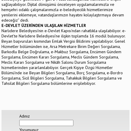
sağlayabiliyor. Dijital dönüşümü önceleyen uygulamalarımızla ve
hemşehri odaklı çalışmalarımızla e-belediyecilik hizmetlerimize
yenilerini eklemeye, vatandaşlarımızın hayatını kolaylaştırmaya devam
edeceğiz” dedi.
E-DEVLET ÜZERİNDEN ULAŞILAN HİZMETLER
Narlıdere Belediyesi’nin e-Devlet Kapısı’ndan rahatlıkla ulaşılabiliyor. e-
Devlet’te Narlıdere Belediyesi’ne ilişkin toplamda 16 modül bulunuyor.
Beyan başvuruları kısmından Emlak Vergisi Bildirimi yapılabiliyor. Genel
Hizmetler bölümünden ise, Arsa Metrekare Birim Değeri Sorgulama,
Barkodlu Belge Doğrulama, e-Makbuz Sorgulama, Encümen Gündem
Sorgulama, Encümen Kararı Sorgulama, Meclis Gündem Sorgulama,
Meclis Kararı Sorgulama ve Nikâh Salonu Durum Sorgulama
hizmetlerinden yararlanılabiliyor. Gerçek Kişiye Özgü Hizmetler
Bölümü’nde ise Beyan Bilgileri Sorgulama, Borç Sorgulama, e-Bordro
Sorgulama, Sicil Bilgileri Sorgulama, Tahakkuk Bilgileri Sorgulama ve
Tahsilat Bilgileri Sorgulama bölümlerine erişilebiliyor.
Adınız
Yorumunuz