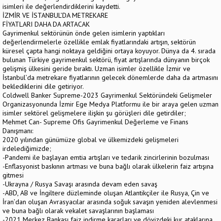
isimleri ile değerlendirdiklerini kaydetti.
İZMİR VE İSTANBUL’DA METREKARE
FİYATLARI DAHA DA ARTACAK
Gayrimenkul sektörünün önde gelen isimlerin yaptıkları
değerlendirmelerle özellikle emlak fiyatlarındaki artışın, sektörün
küresel çapta hangi noktaya geldiğini ortaya koyuyor. Dünya da 4. sırada
bulunan Türkiye gayrimenkul sektörü, fiyat artışlarında dünyanın birçok
gelişmiş ülkesini geride bıraktı. Uzman isimler özellikle İzmir ve
İstanbul’da metrekare fiyatlarının gelecek dönemlerde daha da artmasını
beklediklerini dile getiriyor.
Coldwell Banker Supreme-2023 Gayrimenkul Sektöründeki Gelişmeler
Organizasyonunda İzmir Ege Medya Platformu ile bir araya gelen uzman
isimler sektörel gelişmelere ilişkin şu görüşleri dile getirdiler;
Mehmet Can- Supreme Ofis Gayrimenkul Değerleme ve Finans
Danışmanı:
2020 yılından günümüze global ve ülkemizdeki gelişmeleri
irdelediğimizde;
-Pandemi ile başlayan emtia artışları ve tedarik zincirlerinin bozulması
-Enflasyonist baskının artması ve buna bağlı olarak ülkelerin faiz artışına
gitmesi
-Ukrayna / Rusya Savaşı arasında devam eden savaş
-ABD, AB ve İngiltere düzleminde oluşan Atlantikçiler ile Rusya, Çin ve
İran’dan oluşan Avrasyacılar arasında soğuk savaşın yeniden alevlenmesi
ve buna bağlı olarak vekalet savaşlarının başlaması
-2021 Merkez Bankası faiz indirme kararları ve dövizdeki kur ataklarına