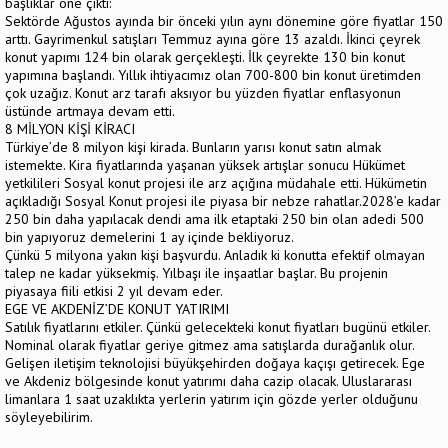
başlıklar öne çıktı:
Sektörde Ağustos ayında bir önceki yılın aynı dönemine göre fiyatlar 150
arttı. Gayrimenkul satışları Temmuz ayına göre 13 azaldı. İkinci çeyrek
konut yapımı 124 bin olarak gerçekleşti. İlk çeyrekte 130 bin konut
yapımına başlandı. Yıllık ihtiyacımız olan 700-800 bin konut üretimden
çok uzağız. Konut arz tarafı aksıyor bu yüzden fiyatlar enflasyonun
üstünde artmaya devam etti.
8 MİLYON KİŞİ KİRACI
Türkiye’de 8 milyon kişi kirada. Bunların yarısı konut satın almak
istemekte. Kira fiyatlarında yaşanan yüksek artışlar sonucu Hükümet
yetkilileri Sosyal konut projesi ile arz açığına müdahale etti. Hükümetin
açıkladığı Sosyal Konut projesi ile piyasa bir nebze rahatlar.2028’e kadar
250 bin daha yapılacak dendi ama ilk etaptaki 250 bin olan adedi 500
bin yapıyoruz demelerini 1 ay içinde bekliyoruz.
Çünkü 5 milyona yakın kişi başvurdu. Anladık ki konutta efektif olmayan
talep ne kadar yüksekmiş. Yılbaşı ile inşaatlar başlar. Bu projenin
piyasaya fiili etkisi 2 yıl devam eder.
EGE VE AKDENİZ’DE KONUT YATIRIMI
Satılık fiyatlarını etkiler. Çünkü gelecekteki konut fiyatları bugünü etkiler.
Nominal olarak fiyatlar geriye gitmez ama satışlarda durağanlık olur.
Gelişen iletişim teknolojisi büyükşehirden doğaya kaçışı getirecek. Ege
ve Akdeniz bölgesinde konut yatırımı daha cazip olacak. Uluslararası
limanlara 1 saat uzaklıkta yerlerin yatırım için gözde yerler olduğunu
söyleyebilirim.