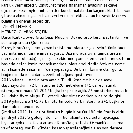
karşılık vermektedir. Konut üretiminde finansman ayağının sekteye
uğraması sebebiyle müteahhitler konut imalatından kaçınmaktadırlar. Son
yıllarda alınan inşaat ruhsatı verilerinin sürekli azalan bir seyir izlemesi
bunun en önemli sebebidir.
İZMİR’İ TEDARİK
MERKEZİ OLARAK SEÇTİK
Burcu Kurt - Döveç Grup Satış Müdürü- Döveç Grup kurumsal tanıtımı ve
son projesi olan Querencia
Kuzey Kıbrıs’ta yatırım yapan bir işletme olarak inşaat sektörünün önemli
yatırımlarından birine imza atıyoruz. Bizim orada bu anlamda üretim
merkezleri olmadığı için inşaat sektörüne yönelik en önemli merkezlerin
başında gelen İzmir’i tedarik merkezi olarak belirledik. Artık malzeme
alım hizmetlerimizi İzmir’den yapacağız. Bu bizim İzmir’e olan gönül
bağımızın da ne kadar kuvvetli olduğunu gösteriyor.
2016 yılında 1 sterlin ortalama 4 TL idi. Kendime bir ev almayı
düşünüyordum. 72 bin sterline 120 metrekare 3+1 daireyi almak
istemiştim olmadı. Yıl 2017 başka bir proje açtık. 72 bin sterline bu sefer
2+1 daire fiyatı oluştu. Bu yeterli olur olmaz derken o daire de gitti.
2019 yılında ise 1+1 72 bin Sterlin oldu. 92 bin sterline 2+1 başka bir
daire aldım kendime.
Şimdi yıl 2022 1+1 daire fiyatları bugün Kıbrıs’ta 180 bin Sterlin oldu.
Şimdi yıl 2023’e geldiğinde inanın bu rakamları da bulamayacağız.
Fiyatlar çok daha fazla artacak. Kıbrıs’ta çok fazla Osmanlı’dan kalma
vakıf toprağı var. Bu yüzden inşaat yapabileceğimiz alan son derece