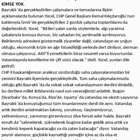
KİMSE YOK.
Bayraklı ’da gerçekleştirilen çalışmalara ve temaslarına ilişkin
açıklamalarda bulunan Yücel, CHP Genel Başkanı Kemal Kılıçdaroğlu’nun
katılımıyla İzmir’de gerçekleştirilen 2 günlük çalışma toplantılarını da
değerlendirdi. Yücel, “Birileri yalan yanlış söylemlerle, algı yaratma
çabalarıyla konuşa dursun, biz sahadan hiç ayrılmadık ayrılmıyoruz.
Belirlenmiş adreslere göstermelik ziyaretler değil, vatandaşın en yoğun
olduğu, ekonomik krizin en ağır hissedildiği yerlerde dert dinliyor, derman
olmaya çalışıyoruz. AKP’li yöneticilerin biraz cesareti varsa buyursunlar.
Vatandaşında kendilerine bir çift sözü olacak.” dedi. Yücel, şunları dile
getirdi;
CHP il başkanlığımızın aralıksız sürdürdüğü saha çalışmalarımızdan bir
yenisini Bayraklı ilçemizde gerçekleştirdik. Tüm saha çalışmalarımızda
olduğu gibi Bayraklı ‘da da sokak sokak vatandaşımızın derdini dinledik,
bu dertlere millet iktidarında nasıl son vereceğimizi anlattık. Bugün
Diyarbakır’da, Konya’da, Rize’de, Isparta’ da vatandaş ne sıkıntı yaşıyorsa
Bayraklı ‘da konuştuğumuz tüm insanlarımızın derdi de aynı. Vatandaş
artık derdini anlatmaktan bıkmış, yorulmuş. Geçinemiyoruz,
yetiremiyoruz, yarınımızı göremiyoruz diye feryat eder halde. Bayraklı
esnafı da “sabrederek, şükrederek bugüne kadar geldik ama artık ya
kendimiz kepenk kapatacağız ya da zaten batacağız” diyor. Vatandaş
peynir alamıyor, güçlükle kaynattığı yemeğin içine az da olsa et