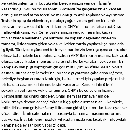
gerçekleştirilen, İzmir büyükşehir belediyemizin yeniden İzmir’e
kazandırdığı Avrupa ödülü töreni, Gaziemir’de gerçekleştirilen kentsel
dönüşüm temel atma töreni ve İz Dönüşüm Atık Toplama ve Ayrıştırma
Tesisinin açılışı da eklenince, oldukça yoğun ve ses getiren bir İzmir
programı gerçekleştirdik. İzmir kampı, CHP’nin muhalefette yaptığı son
milletvekili kampıydı. Genel başkanımızın verdiği mesajlar, kapalı
toplantılarda belirlenen yol haritaları ve yapılan değerlendirmelerin
tamamı, iktidarımıza giden yolda ve iktidarımızda yapılacak çalışmalarla
ilgiliydi. Türkiye’de gündemi belirleyen partimizin İzmir çalışmalarına, olur
olmaz bahanelerle kulp bulmaya çalışan AKP’lilerin çırpınışlarına bakılacak
olursa, saray iktidarı mensupları arasında korku yaratan, çok verimli bir
kampa ev sahipliği yaptığımız için çok mutluyuz. AKP’lileri de anlıyoruz
aslında. Bunca engellemelerine, bunca algı yaratma çabalarına rağmen,
belediye başkanlarımızın İzmir için, halka hizmet için yapılan projeleri bir
bir hayata geçirmelerinin endişesini yaşıyorlar. Kendilerinin ülkeyi
soktukları buhran ve yokluğa rağmen, CHP’li belediyelerin hizmet
üretmesinin şaşkınlığı içindeler. Onları hem şaşırtmaya hem de
korkutmaya devam edeceğimizden hiç şüphe duymasınlar. Ülkemizde,
millet iktidarının gelişi ve Saray iktidarının gidişi için umutları tazeleyen ve
güçlendiren İzmir çalışmalarının başarıyla tamamlanmasının gururunu
yaşıyoruz. İnşallah, önümüzdeki yıl iktidarımızda yapılacak ilk milletvekili
kampına da ev sahipliği yaparız” dedi.