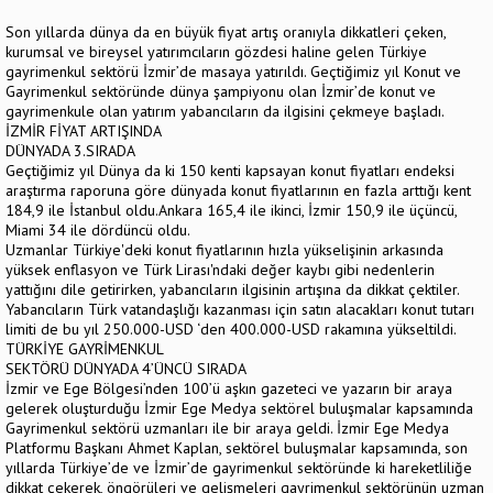
Son yıllarda dünya da en büyük fiyat artış oranıyla dikkatleri çeken,
kurumsal ve bireysel yatırımcıların gözdesi haline gelen Türkiye
gayrimenkul sektörü İzmir’de masaya yatırıldı. Geçtiğimiz yıl Konut ve
Gayrimenkul sektöründe dünya şampiyonu olan İzmir’de konut ve
gayrimenkule olan yatırım yabancıların da ilgisini çekmeye başladı.
İZMİR FİYAT ARTIŞINDA
DÜNYADA 3.SIRADA
Geçtiğimiz yıl Dünya da ki 150 kenti kapsayan konut fiyatları endeksi
araştırma raporuna göre dünyada konut fiyatlarının en fazla arttığı kent
184,9 ile İstanbul oldu.Ankara 165,4 ile ikinci, İzmir 150,9 ile üçüncü,
Miami 34 ile dördüncü oldu.
Uzmanlar Türkiye'deki konut fiyatlarının hızla yükselişinin arkasında
yüksek enflasyon ve Türk Lirası'ndaki değer kaybı gibi nedenlerin
yattığını dile getirirken, yabancıların ilgisinin artışına da dikkat çektiler.
Yabancıların Türk vatandaşlığı kazanması için satın alacakları konut tutarı
limiti de bu yıl 250.000-USD ‘den 400.000-USD rakamına yükseltildi.
TÜRKİYE GAYRİMENKUL
SEKTÖRÜ DÜNYADA 4’ÜNCÜ SIRADA
İzmir ve Ege Bölgesi’nden 100’ü aşkın gazeteci ve yazarın bir araya
gelerek oluşturduğu İzmir Ege Medya sektörel buluşmalar kapsamında
Gayrimenkul sektörü uzmanları ile bir araya geldi. İzmir Ege Medya
Platformu Başkanı Ahmet Kaplan, sektörel buluşmalar kapsamında, son
yıllarda Türkiye’de ve İzmir’de gayrimenkul sektöründe ki hareketliliğe
dikkat çekerek, öngörüleri ve gelişmeleri gayrimenkul sektörünün uzman