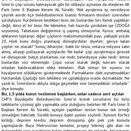
İzmir’in çöp sorunu kalmayacak gibi bir iddiayla açmasını da eleştiren AK
Parti İzmir İl Başkanı Kerem Ali Sürekli; “Atık ayrıştırma işi, neredeyse
çeyrek asırdır ilçe belediyelerince lisanslı firmaların tesisleri üzerinden
yürütülüyor. Kurdelesini kestikleri tesis de bunlardan biri. Kendi yaptıkları
değil, ikinci el bir tesis. Ne hikmetse, hali hazırda yürütülen işe İZDOĞA
soyunmuş. Tabelasını değiştirince iş yapmış olmuyorlar. Ayrıca; ambalaj
atıklarının toplanan diğer çöplerin maksimumundaki payı, yaklaşık yüzde
20. Hadi bunu doğru planlayıp dönüştürdüler diyelim; geriye kalan
çöpler ne olacak? Sonuç itibariyle; batık bir tesisi, onlarca milyona satın
almış, allayıp pullayarak açmışlardır. Ne kadar çöp ayrıştırmaya girecek
ve dönüşecek; bütçe planlaması var mıdır, belediyeye yükü nedir; kimse
bunlardan söz etmemiştir. Çöpü sorun olarak değil, kavram olarak
ortadan kaldıracaklarını iddia etmeleri; iflah olmaz bir oyuncu ve
hayalperest olduklarını göstermektedir. Parmaklarını dahi oynatmadıkları
Harmandalı Çöplüğü tüm tehlikesi ve çıplaklığıyla orada durmaktadır. Ne
yazık ki; İzmirlilerin aklıyla dalga geçmekte sınır tanımadıkları ortadadır.”
diye konuştu.
Biz, 1,5 yılda konut teslimine başlarken, onlar sadece anıt açtılar
CHP’li Büyükşehir Belediyesi’nin İzmir’in kronik sorunlarını bu türlü
taktiklerle çözmüş gibi yapmakta usta olduğunu belirten AK Parti İzmir İl
Başkanı Kerem Ali Sürekli, açılışını yaptıkları tesisin bunun tek örneği
olmadığını hatırlattı. Sürekli konuya ilişkin şunları söyledi; “Aynısını Körfez
kirliliği, deprem kredisi, deprem dönüşümü gibi pek çok konuda
yapmışlardır. Buca Metrosu’nun temelini, projeyi bitirmiş gibi atan ve
ihalesindeki soru işaretlerini halen gideremeyen de onlardır. Anlaşmasını