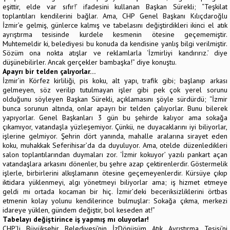
eşittir, elde var sıfır!’ ifadesini kullanan Başkan Sürekli; “Teşkilat
toplantıları kendilerini bağlar. Ama, CHP Genel Başkanı Kılıçdaroğlu
İzmir’e gelmiş, günlerce kalmış ve tabelasını değiştirdikleri ikinci el atık
ayrıştırma tesisinde kurdele kesmenin ötesine geçememiştir.
Muhtemeldir ki, belediyesi bu konuda da kendisine yanlış bilgi verilmiştir.
Sözüm ona nokta atışlar ve reklamlarla ‘İzmirliyi kandırırız.’ diye
düşünebilirler. Ancak gerçekler bambaşka!” diye konuştu.
Apayrı bir telden çalıyorlar…
İzmir’in Körfez kirliliği, pis koku, alt yapı, trafik gibi; başlanıp arkası
gelmeyen, söz verilip tutulmayan işler gibi pek çok yerel sorunu
olduğunu söyleyen Başkan Sürekli, açıklamasını şöyle sürdürdü; “İzmir
bunca sorunun altında, onlar apayrı bir telden çalıyorlar. Bunu bilerek
yapıyorlar. Genel Başkanları 3 gün bu şehirde kalıyor ama sokağa
çıkamıyor, vatandaşla yüzleşemiyor. Çünkü, ne duyacaklarını iyi biliyorlar,
işlerine gelmiyor. Şehrin dört yanında, mahalle aralarına sirayet eden
koku, muhakkak Seferihisar’da da duyuluyor. Ama, otelde düzenledikleri
salon toplantılarından duymaları zor. ‘İzmir kokuyor’ yazılı pankart açan
vatandaşlara arkasını dönenler, bu şehre azap çektirenlerdir. Göstermelik
işlerle, birbirlerini alkışlamanın ötesine geçemeyenlerdir. Kürsüye çıkıp
iktidara yüklenmeyi, algı yönetmeyi biliyorlar ama; iş hizmet etmeye
geldi mi ortada kocaman bir hiç. İzmir’deki beceriksizliklerini örtbas
etmenin kolay yolunu kendilerince bulmuşlar: Sokağa çıkma, merkezi
idareye yüklen, gündem değiştir, bol keseden at!”
Tabelayı değiştirince iş yapmış mı oluyorlar!
CHP’li Büyükşehir Belediyesi’nin İzDönüşüm Atık Ayrıştırma Tesisi’ni