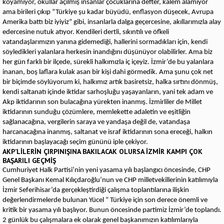
koyamıyor, okullar açılmış insanlar çocuklarına defter, kalem alamıyor
ama birileri çıkıp “Türkiye şu kadar büyüdü, enflasyon düşecek, Avrupa
Amerika battı biz iyiyiz” gibi, insanlarla dalga geçercesine, akıllarımızla alay
edercesine nutuk atıyor. Kendileri dertli, sıkıntılı ve öfkeli
vatandaşlarımızın yanına gidemediği, hallerini sormadıkları için, kendi
söyledikleri yalanlara herkesin inandığını düşünüyor olabilirler. Ama biz
her gün farklı bir ilçede, sürekli halkımızla iç içeyiz. İzmir’de bu yalanlara
inanan, boş laflara kulak asan bir kişi dahi görmedik. Ama şunu çok net
bir biçimde söylüyorum ki, halkımız artık basiretsiz, halka sırtını dönmüş,
kendi saltanatı içinde iktidar sarhoşluğu yaşayanların, yani tek adam ve
Akp iktidarının son bulacağına yürekten inanmış. İzmirliler de Millet
iktidarının sunduğu çözümlere, memlekette adaletin ve eşitliğin
sağlanacağına, vergilerin saraya ve yandaşa değil de, vatandaşa
harcanacağına inanmış, saltanat ve israf iktidarının sona ereceği, halkın
iktidarının başlayacağı seçim gününü iple çekiyor.
AKP’LİLERİN ÇIRPINIŞINA BAKILACAK OLURSA İZMİR KAMPI ÇOK
BAŞARILI GEÇMİŞ
Cumhuriyet Halk Partisi’nin yeni yasama yılı başlangıcı öncesinde, CHP
Genel Başkanı Kemal Kılıçdaroğlu’nun ve CHP milletvekillerinin katılımıyla
İzmir Seferihisar’da gerçekleştirdiği çalışma toplantılarına ilişkin
değerlendirmelerde bulunan Yücel “ Türkiye için son derece önemli ve
kritik bir yasama yılı başlıyor. Bunun öncesinde partimiz İzmir’de toplandı.
2 günlük bu çalışmalara ek olarak genel başkanımızın katılımlarıyla