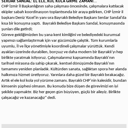
SERDAR SANDAL: EL ELE, KOL KOLA GİRME ZAMANI…
CHP İzmir İl Başkanlığının saha çalışması öncesinde, çalışmalara katılacak
ekipler sabah koordinasyon toplantısında bir araya gelirken, CHP İzmir il
başkanı Deniz Yücel’in yanı sıra Bayraklı Belediye Başkanı Serdar Sandal’da
kısa bir konuşma yaptı. Bayraklı Belediye Başkanı Sandal, konuşmasında
şunları dile getirdi;
Göreve geldiğimizden bu yana kent kimliğini ve belediyedeki kurumsal
yapımızı sağlamlaştırmak için var gücümüzle çalıştık. Tüm kurumlarla
uyumlu, İl ve İlçe yönetimiyle koordineli çalışmalar yürüttük. Kendi
ayakları üzerinde durabilen, borçsuz ve daha modern bir Bayraklı’yı hep
birlikte yaratmak istiyoruz. Çalışmalarımız kapsamında Bayraklı’nın
tarihsel mirasına da sahip çıkarak, kentsel dönüşümde Bayraklı’nın
tamamını yeniden planladık. Kültürden sanata, sağlıktan spora her alanda
halkımıza hizmet üretiyoruz. Yarınlara daha güzel bir Bayraklı bırakacağız.
Artık el ele kol kola yol yürüme zamanı. Bayraklı CHP’nin kalesidir, bundan
kimsenin şüphesi olmasın. Bu konuda bize düşen de görevimizi en iyi
şekilde yapmaktır. Biz her geçen gün büyüyen, güçlü bir aileyiz. Birlikte
çalışacağız ve kazanacağız” dedi.